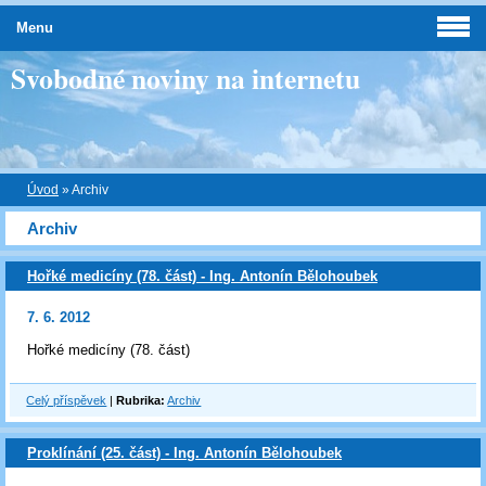
Menu
Svobodné noviny na internetu
Úvod
»
Archiv
Archiv
Hořké medicíny (78. část) - Ing. Antonín Bělohoubek
7. 6. 2012
Hořké medicíny (78. část)
Celý příspěvek
|
Rubrika:
Archiv
Proklínání (25. část) - Ing. Antonín Bělohoubek