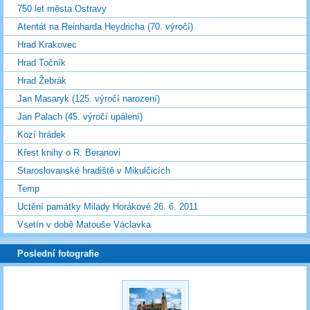
750 let města Ostravy
Atentát na Reinharda Heydricha (70. výročí)
Hrad Krakovec
Hrad Točník
Hrad Žebrák
Jan Masaryk (125. výročí narození)
Jan Palach (45. výročí upálení)
Kozí hrádek
Křest knihy o R. Beranovi
Staroslovanské hradiště v Mikulčicích
Temp
Uctění památky Milady Horákové 26. 6. 2011
Vsetín v době Matouše Václavka
Poslední fotografie