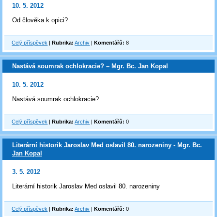
10. 5. 2012
Od člověka k opici?
Celý příspěvek
|
Rubrika:
Archiv
|
Komentářů:
8
Nastává soumrak ochlokracie? – Mgr. Bc. Jan Kopal
10. 5. 2012
Nastává soumrak ochlokracie?
Celý příspěvek
|
Rubrika:
Archiv
|
Komentářů:
0
Literární historik Jaroslav Med oslavil 80. narozeniny - Mgr. Bc.
Jan Kopal
3. 5. 2012
Literární historik Jaroslav Med oslavil 80. narozeniny
Celý příspěvek
|
Rubrika:
Archiv
|
Komentářů:
0