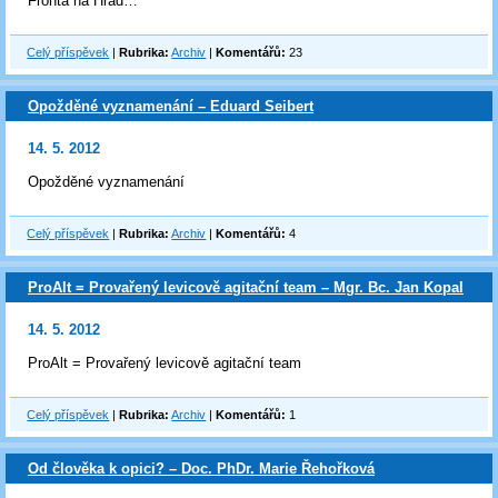
Fronta na Hrad…
Celý příspěvek
|
Rubrika:
Archiv
|
Komentářů:
23
Opožděné vyznamenání – Eduard Seibert
14. 5. 2012
Opožděné vyznamenání
Celý příspěvek
|
Rubrika:
Archiv
|
Komentářů:
4
ProAlt = Provařený levicově agitační team – Mgr. Bc. Jan Kopal
14. 5. 2012
ProAlt = Provařený levicově agitační team
Celý příspěvek
|
Rubrika:
Archiv
|
Komentářů:
1
Od člověka k opici? – Doc. PhDr. Marie Řehořková