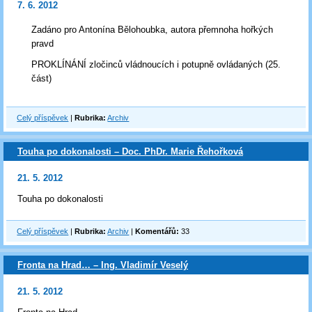
7. 6. 2012
Zadáno pro Antonína Bělohoubka, autora přemnoha hořkých
pravd
PROKLÍNÁNÍ zločinců vládnoucích i potupně ovládaných (25.
část)
Celý příspěvek
|
Rubrika:
Archiv
Touha po dokonalosti – Doc. PhDr. Marie Řehořková
21. 5. 2012
Touha po dokonalosti
Celý příspěvek
|
Rubrika:
Archiv
|
Komentářů:
33
Fronta na Hrad… – Ing. Vladimír Veselý
21. 5. 2012