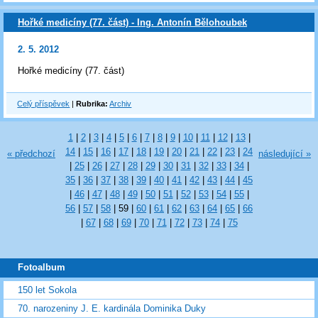
Hořké medicíny (77. část) - Ing. Antonín Bělohoubek
2. 5. 2012
Hořké medicíny (77. část)
Celý příspěvek
|
Rubrika:
Archiv
1
|
2
|
3
|
4
|
5
|
6
|
7
|
8
|
9
|
10
|
11
|
12
|
13
|
14
|
15
|
16
|
17
|
18
|
19
|
20
|
21
|
22
|
23
|
24
« předchozí
následující »
|
25
|
26
|
27
|
28
|
29
|
30
|
31
|
32
|
33
|
34
|
35
|
36
|
37
|
38
|
39
|
40
|
41
|
42
|
43
|
44
|
45
|
46
|
47
|
48
|
49
|
50
|
51
|
52
|
53
|
54
|
55
|
56
|
57
|
58
|
59
|
60
|
61
|
62
|
63
|
64
|
65
|
66
|
67
|
68
|
69
|
70
|
71
|
72
|
73
|
74
|
75
Fotoalbum
150 let Sokola
70. narozeniny J. E. kardinála Dominika Duky