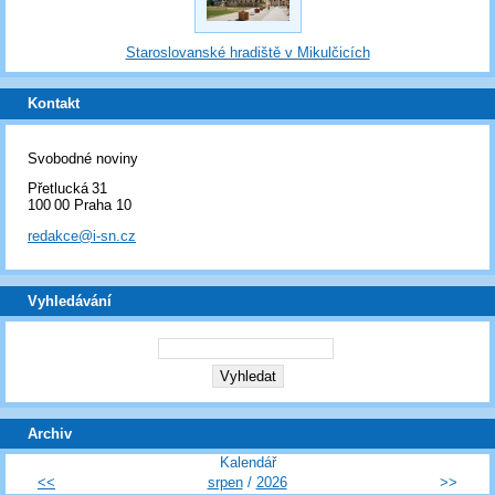
Staroslovanské hradiště v Mikulčicích
Kontakt
Svobodné noviny
Přetlucká 31
100 00 Praha 10
redakce@i-sn.cz
Vyhledávání
Archiv
Kalendář
<<
srpen
/
2026
>>