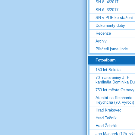
SN č. 4/2017
SN č. 3/2017
SN v PDF ke stažení
Dokumenty doby
Recenze
Archiv
Přečetli jsme jinde
Fotoalbum
150 let Sokola
70. narozeniny J. E.
kardinála Dominika D
750 let města Ostravy
Atentát na Reinharda
Heydricha (70. výročí)
Hrad Krakovec
Hrad Točník
Hrad Žebrák
Jan Masaryk (125. výr