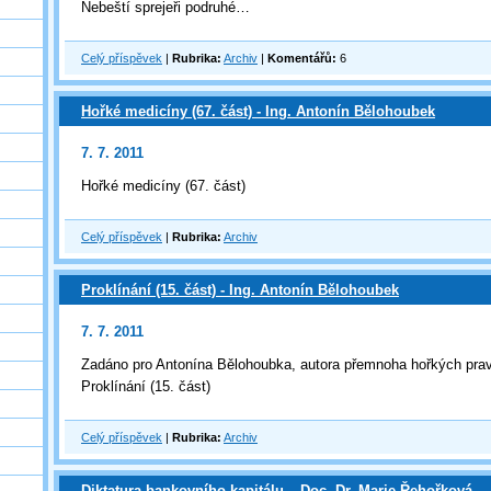
Nebeští sprejeři podruhé…
Celý příspěvek
|
Rubrika:
Archiv
|
Komentářů:
6
Hořké medicíny (67. část) - Ing. Antonín Bělohoubek
7. 7. 2011
Hořké medicíny (67. část)
Celý příspěvek
|
Rubrika:
Archiv
Proklínání (15. část) - Ing. Antonín Bělohoubek
7. 7. 2011
Zadáno pro Antonína Bělohoubka, autora přemnoha hořkých pra
Proklínání (15. část)
Celý příspěvek
|
Rubrika:
Archiv
Diktatura bankovního kapitálu – Doc. Dr. Marie Řehořková