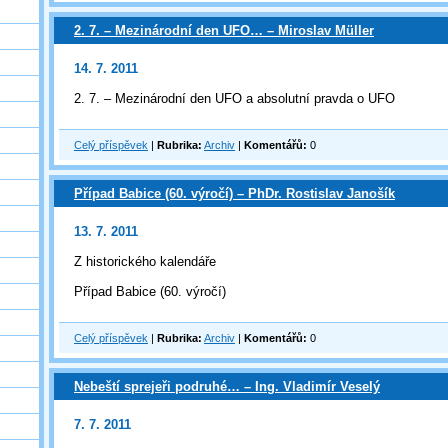
2. 7. – Mezinárodní den UFO… – Miroslav Müller
14. 7. 2011
2. 7. – Mezinárodní den UFO a absolutní pravda o UFO
Celý příspěvek
|
Rubrika:
Archiv
|
Komentářů:
0
Případ Babice (60. výročí) – PhDr. Rostislav Janošík
13. 7. 2011
Z historického kalendáře
Případ Babice (60. výročí)
Celý příspěvek
|
Rubrika:
Archiv
|
Komentářů:
0
Nebeští sprejeři podruhé… – Ing. Vladimír Veselý
7. 7. 2011