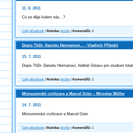
11. 8. 2011
Co se děje kolem nás...?
Celý příspěvek
|
Rubrika:
Archiv
|
Komentářů:
0
Dopis ThDr. Danielu Hermanovi… - Vladimír Přibský
15. 7. 2011
Dopis ThDr. Danielu Hermanovi, řediteli Ústavu pro studium total
Celý příspěvek
|
Rubrika:
Archiv
|
Komentářů:
2
Mimozemské civilizace a Marcel Grün – Miroslav Müller
14. 7. 2011
Mimozemské civilizace a Marcel Grün
Celý příspěvek
|
Rubrika:
Archiv
|
Komentářů:
1