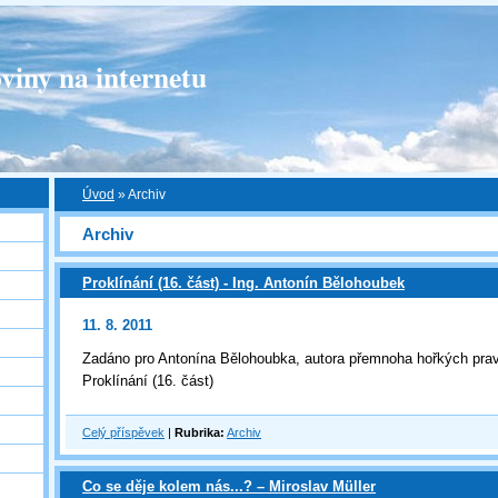
viny na internetu
Úvod
»
Archiv
Archiv
Proklínání (16. část) - Ing. Antonín Bělohoubek
11. 8. 2011
Zadáno pro Antonína Bělohoubka, autora přemnoha hořkých pra
Proklínání (16. část)
Celý příspěvek
|
Rubrika:
Archiv
Co se děje kolem nás...? – Miroslav Müller