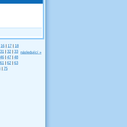
16
|
17
|
18
31
|
32
|
33
následující »
46
|
47
|
48
61
|
62
|
63
4
|
75