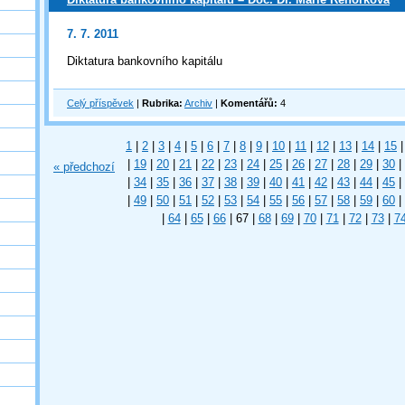
7. 7. 2011
Diktatura bankovního kapitálu
Celý příspěvek
|
Rubrika:
Archiv
|
Komentářů:
4
1
|
2
|
3
|
4
|
5
|
6
|
7
|
8
|
9
|
10
|
11
|
12
|
13
|
14
|
15
|
|
19
|
20
|
21
|
22
|
23
|
24
|
25
|
26
|
27
|
28
|
29
|
30
|
« předchozí
|
34
|
35
|
36
|
37
|
38
|
39
|
40
|
41
|
42
|
43
|
44
|
45
|
|
49
|
50
|
51
|
52
|
53
|
54
|
55
|
56
|
57
|
58
|
59
|
60
|
|
64
|
65
|
66
|
67
|
68
|
69
|
70
|
71
|
72
|
73
|
7