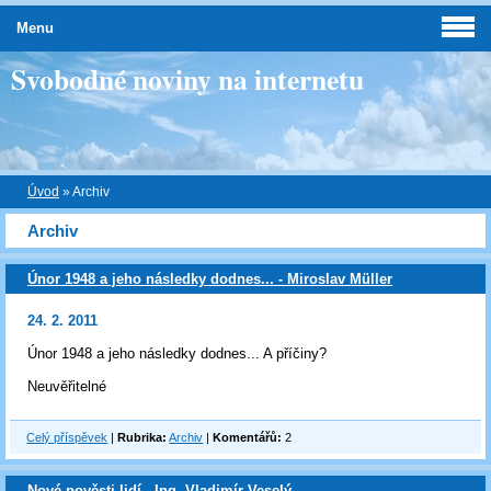
Menu
Svobodné noviny na internetu
Úvod
»
Archiv
Archiv
Únor 1948 a jeho následky dodnes... - Miroslav Müller
24. 2. 2011
Únor 1948 a jeho následky dodnes... A příčiny?
Neuvěřitelné
Celý příspěvek
|
Rubrika:
Archiv
|
Komentářů:
2
Nové pověsti lidí - Ing. Vladimír Veselý