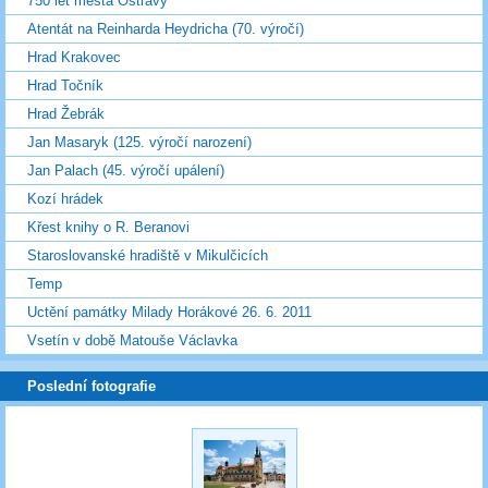
750 let města Ostravy
Atentát na Reinharda Heydricha (70. výročí)
Hrad Krakovec
Hrad Točník
Hrad Žebrák
Jan Masaryk (125. výročí narození)
Jan Palach (45. výročí upálení)
Kozí hrádek
Křest knihy o R. Beranovi
Staroslovanské hradiště v Mikulčicích
Temp
Uctění památky Milady Horákové 26. 6. 2011
Vsetín v době Matouše Václavka
Poslední fotografie