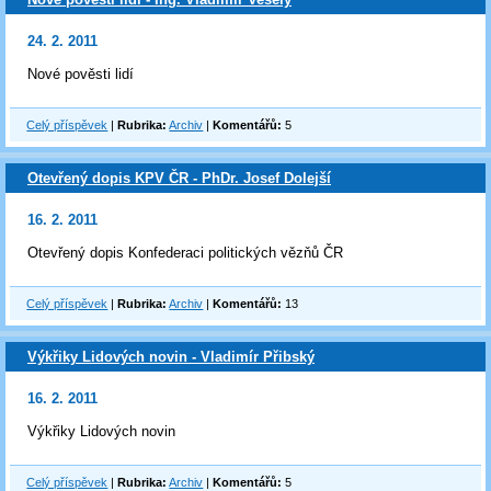
24. 2. 2011
Nové pověsti lidí
Celý příspěvek
|
Rubrika:
Archiv
|
Komentářů:
5
Otevřený dopis KPV ČR - PhDr. Josef Dolejší
16. 2. 2011
Otevřený dopis Konfederaci politických vězňů ČR
Celý příspěvek
|
Rubrika:
Archiv
|
Komentářů:
13
Výkřiky Lidových novin - Vladimír Přibský
16. 2. 2011
Výkřiky Lidových novin
Celý příspěvek
|
Rubrika:
Archiv
|
Komentářů:
5