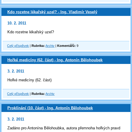
Kdo rozetne lékařský uzel? - Ing. Vladimír Veselý
10. 2. 2011
Kdo rozetne lékařský uzel?
Celý příspěvek
|
Rubrika:
Archiv
|
Komentářů:
9
Hořké medicíny (62. část) - Ing. Antonín Bělohoubek
3. 2. 2011
Hořké medicíny (62. část)
Celý příspěvek
|
Rubrika:
Archiv
Proklínání (10. část) - Ing. Antonín Bělohoubek
3. 2. 2011
Zadáno pro Antonína Bělohoubka, autora přemnoha hořkých pravd