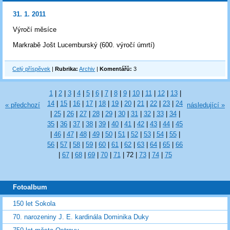
31. 1. 2011
Výročí měsíce
Markrabě Jošt Lucemburský (600. výročí úmrtí)
Celý příspěvek
|
Rubrika:
Archiv
|
Komentářů:
3
1
|
2
|
3
|
4
|
5
|
6
|
7
|
8
|
9
|
10
|
11
|
12
|
13
|
14
|
15
|
16
|
17
|
18
|
19
|
20
|
21
|
22
|
23
|
24
« předchozí
následující »
|
25
|
26
|
27
|
28
|
29
|
30
|
31
|
32
|
33
|
34
|
35
|
36
|
37
|
38
|
39
|
40
|
41
|
42
|
43
|
44
|
45
|
46
|
47
|
48
|
49
|
50
|
51
|
52
|
53
|
54
|
55
|
56
|
57
|
58
|
59
|
60
|
61
|
62
|
63
|
64
|
65
|
66
|
67
|
68
|
69
|
70
|
71
|
72
|
73
|
74
|
75
Fotoalbum
150 let Sokola
70. narozeniny J. E. kardinála Dominika Duky