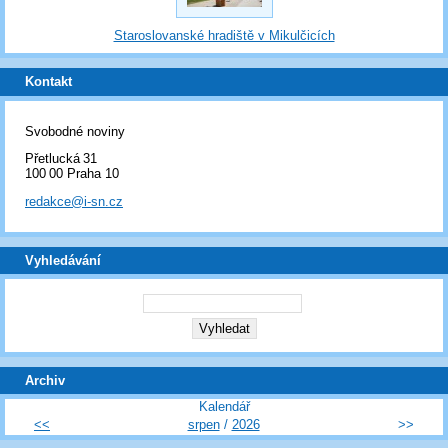
Staroslovanské hradiště v Mikulčicích
Kontakt
Svobodné noviny
Přetlucká 31
100 00 Praha 10
redakce@i-sn.cz
Vyhledávání
Archiv
Kalendář
<<
srpen
/
2026
>>