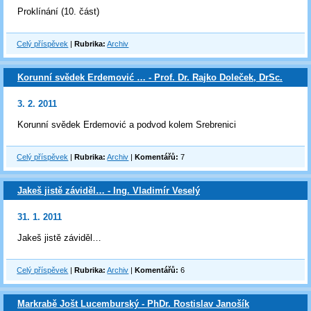
Proklínání (10. část)
Celý příspěvek
|
Rubrika:
Archiv
Korunní svědek Erdemović … - Prof. Dr. Rajko Doleček, DrSc.
3. 2. 2011
Korunní svědek Erdemović a podvod kolem Srebrenici
Celý příspěvek
|
Rubrika:
Archiv
|
Komentářů:
7
Jakeš jistě záviděl… - Ing. Vladimír Veselý
31. 1. 2011
Jakeš jistě záviděl…
Celý příspěvek
|
Rubrika:
Archiv
|
Komentářů:
6
Markrabě Jošt Lucemburský - PhDr. Rostislav Janošík