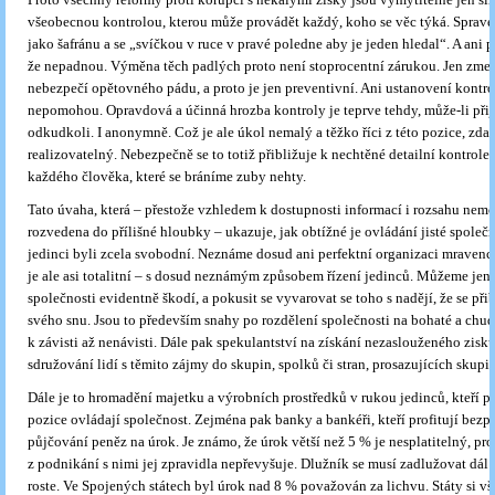
všeobecnou kontrolou, kterou může provádět každý, koho se věc týká. Spraved
jako šafránu a se „svíčkou v ruce v pravé poledne aby je jeden hledal“. A ani pa
že nepadnou. Výměna těch padlých proto není stoprocentní zárukou. Jen zme
nebezpečí opětovného pádu, a proto je jen preventivní. Ani ustanovení kontro
nepomohou. Opravdová a účinná hrozba kontroly je teprve tehdy, může-li přij
odkudkoli. I anonymně. Což je ale úkol nemalý a těžko říci z této pozice, zda
realizovatelný. Nebezpečně se to totiž přibližuje k nechtěné detailní kontrole
každého člověka, které se bráníme zuby nehty.
Tato úvaha, která – přestože vzhledem k dostupnosti informací i rozsahu nem
rozvedena do přílišné hloubky – ukazuje, jak obtížné je ovládání jisté společn
jedinci byli zcela svobodní. Neznáme dosud ani perfektní organizaci mravenců
je ale asi totalitní – s dosud neznámým způsobem řízení jedinců. Můžeme jen 
společnosti evidentně škodí, a pokusit se vyvarovat se toho s nadějí, že se při
svého snu. Jsou to především snahy po rozdělení společnosti na bohaté a chu
k závisti až nenávisti. Dále pak spekulantství na získání nezaslouženého zisk
sdružování lidí s těmito zájmy do skupin, spolků či stran, prosazujících skup
Dále je to hromadění majetku a výrobních prostředků v rukou jedinců, kteří p
pozice ovládají společnost. Zejména pak banky a bankéři, kteří profitují bezp
půjčování peněz na úrok. Je známo, že úrok větší než 5 % je nesplatitelný, pro
z podnikání s nimi jej zpravidla nepřevyšuje. Dlužník se musí zadlužovat dál 
roste. Ve Spojených státech byl úrok nad 8 % považován za lichvu. Státy si vš