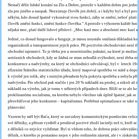
Nestačí dělit lidské konání na Zlo a Dobro, protože v každém dobru pro jedno
zla pro jiného a naopak. Neexistuje člověk jen dobrý, a i kdyby byl a byl po
někým, kdo dosud špatně vykonával svou funkci, záhy se změní, neboť platí:
člověk změní funkci, změní funkce člověka.“ A protože s výkonem každé funk
nějaká moc, platí další lidové přísloví: „Moc kazí moc a absolutní moc kazí a
Jediné, co dosud fungovalo a funguje, je mnou neustále omílaná důkladná kon
organizátorů a transparentnost jejich práce. Při poctivém obchodování není tř
obchodní tajemství. To je třeba jen u neseriózního jednání, na které je možno 
seriózních obchodech, kdy se žádná ze stran nehodlá zvýhodnit, není třeba nic
konkurence a nadvýroby, na který se obchodníci odvolávají, byl v letech 194
zřízením Státního statistického úřadu, který mapoval spotřebu ve státě a dopo
k výrobě jen tolik, aby s nutným přesahem byla pokryta spotřeba a nebyla příl
nadvýroba. Pro obchod pak stačilo i jen 20 % nákladů na prodej, a nikoli až 
nákladů na výrobu, jak je tomu v některých případech dnes. Blíží se to ale ke s
proklínanému socialismu, na kterém nebylo všechno tak úplně špatné, jak se n
přesvědčovat jeho konkurent – kapitalismus. Potřebná optimalizace se také n
plánování.
Vzorem by měl být Baťa, který se navzdory komunistickým pomluvám velice d
své dělníky, a přitom vyráběl a prodával poctivé zboží laciněji než ti, kteří se 
z dělníků co nejvíce vyždímat. Byl si vědom toho, že dobrou práci odevzdává
dělník, o kterého je postaráno nejen v jeho rodinném zázemí, ale i v získáván