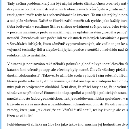
Tady začíná problém, který má být náplní tohoto článku. Onen tvor, tedy náš 
díky snaze po dokonalosti vytvořen k obrazu svých tvůrců, ale o „třídu níž“, 
inteligentní zvíře tedy bez sebeuvědomění a invence. To mu ale prý bylo pozd
a nad plán vloženo. Načež se člověk začal množit tak rychle, jako každý invaz
třeba bolševník v rostlinné říši. Se snahou ovládnout svět pro sebe. Jeho tvůrci 
v početní menšině, a proto se snažili nejprve uplatnit systém „rozděl a panuj“,
nestačil. Zmenšovali sice počet lidí ve vlastních válečných šarvátkách a pozdě
v šarvátkách lidských, často záměrně vyprovokovaných, ale vedlo to jen ke 
vojenské techniky lidí a zlepšování jejich pozice v soutěži o nadvládu nad Z
redukce lidí to nestačilo…
V historii je popisováno také několik pokusů o globální vyhubení člověka r
katastrofami včetně potopy, ale všechny byly marné. Člověk všechny přežil a
dnešní „dokonalosti“. Takové, že už může zcela vyhubit i sám sebe. Prohlédn
kterou podle sebe na ty druhé vymyslí, a zdokonaluje se v zabíjení těch druh
míru pak ve vzájemném okrádání. Není divu, že přišel brzy na to, že je velmi
sdružovat se při takové činnosti do tlup, spolků a později i politických stran, 
množství roste řadou geometrickou. Tak je rozdělována lidská společnost, v n
k životu se stává naivitou a bezohlednost i chamtivost ctností. Na odiv se pře
záměry, které jsou „tak čisté, že ani křišťál čistší není“, reálný život je ale ve 
řízen ze zákulisí.
Pohlédneme-li zblízka na člověka jako takového, musíme jej hodnotit ze dvou