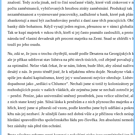
znalostí. Tedy zcela jinak, než to činí současné vlády, které vidí ziskovost v
počtu zaměstnanců, vybičovaných hrozbou ztráty zaměstnání. Produkují tak j
nezaměstnanost a vystresované pracovníky, zadlužené u bank, které pak pláno
zbankrotují a musí být zachraňovány penězi z daní zase těch pracujících. Ob
banky dále bohatnou. Když vysají jeden region, přesunou se v rámci globaliza
Tak se kupí majetek v rukou těch, kteří si jej často pramálo zasloužili, a proto
národa teď vlastní devadesát pět procent majetku na Zemi. Snad se zhlédli v k
touží po jeho osudu.
Nu, zdá se, že jsou o trochu chytřejší, soudě podle Desatera na Georgijských 
ale je příkaz udržovat stav lidstva na pěti stech tisících, což zřejmě považují 
za optimální. Nelze však čekat, že se nám, lidem, bude líbit, aby zůstal naživu
desátý z nás. Je proto téměř jisté, že k nějakému střetu dojde. Nezahyne však ce
spíše jen skalní kapitalismus, který jej v současnosti nejvíce ohrožuje. Lidst
dopadnout jako „sedláci u Chlumce“. Nechali jsme si totiž ty kolonizátory pr
rozhodujících pozic v našich vládách, ale zejména jsme se nechali zotročit je
– penězi. Peníze, jako univerzální směnný prostředek, jsou velice užitečné, al
z nich stane krutý pán. Silná láska k penězům a z nich plynoucího majetku a 
hřích, který jsme si přinesli od vzoru, podle kterého jsme byli uděláni a pokr
křtu nás jej nezbaví. Je silnější často než dobrá vůle a je příčinou všech neúsp
hledání spravedlivého společenského řádu pro člověka. Jen absolutní nemožn
bez zásluhy nás před tím ochrání.
Proto všechny reformy proti korupci s nekalými zisky jsou vymýtitelné jen ši