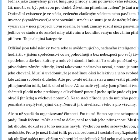
Jednak jako zamýšlený prvek fungující přírody a tím potravinového řetězce, 
žít, množit se, být potravou pro druhé. Životním přírodním „cílem“ je žrát a nec
Optimální existence je ve stádu, vedeném zkušeným vůdcem nebo pasákem. P
invence (vynalézavosti) a sebepoznání i strachu ze smrti je to dostačující útvar
využívání v něčí prospěch útvar ideální. Je však značný rozdíl mezi pasivní
jedince ve stádu a do značné míry aktivním a koordinovaným chováním přísl
při lovu. To je ale jiná kategorie.
Odlišné jsou také nároky tvora sebe si uvědomujícího, nadaného inteligencí i 
hodlá žít v jistém společenství co nejpohodlněji a bez nebezpečí pro svůj živo
s potřebnou dávkou kultury a rodové i národní hrdosti. To se ale poněkud vy
původnímu záměru přírody, která takovouto nadstavbu nezná, a proto je nutné
jeho chování. Musí si uvědomit, že je nedílnou částí kolektivu a jeho svobod
kde začíná svoboda druhého. A že pro trvalé udržení stavu musí vrátit přírodě 
přinejmenším tolik, kolik si od ní bere. Až na malé výjimky jsou přírodní tvor
sběrateli plodů nebo predátory a cílevědomě pracují (nebo spíše pudově) jen 
obydlí (hnízda) a výchově potomků. Na to stačí příroda jen do určitého počtu. 
pomáhat a neplýtvat jejími dary. Nenutit ji k nivelizaci všeho a pro všechny.
Ale to už spadá do organizované činnosti. Pro tu má Homo sapiens schopnosti,
pudy. Jinak řečeno: může a umí to dělat, není to však jeho přirozenost. Musí s
tak dlouho, dokud se z toho nestane návyk. Výchovou nebo sebevýchovou, co
nedokáže. Proto je mezi lidmi tolik povah, osobností i sociálně nepřizpůsobiv
tak obtížné nalézt pro většinu vyhovující společenský řád nebo realizovat de