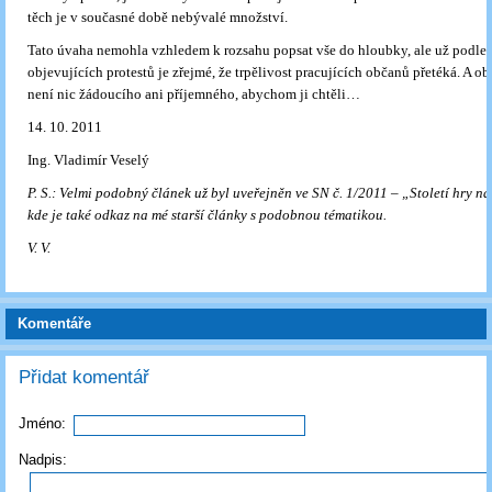
těch je v současné době nebývalé množství.
Tato úvaha nemohla vzhledem k rozsahu popsat vše do hloubky, ale už podle 
objevujících protestů je zřejmé, že trpělivost pracujících občanů přetéká. A o
není nic žádoucího ani příjemného, abychom ji chtěli…
14. 10. 2011
Ing. Vladimír Veselý
P. S.: Velmi podobný článek už byl uveřejněn ve SN č. 1/2011 – „Století hry n
kde je také odkaz na mé starší články s podobnou tématikou.
V. V.
Komentáře
Přidat komentář
Jméno:
Nadpis: