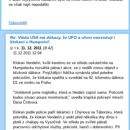
se však najít nepodařilo.
Odpovědět
Re: Vláda USA má důkazy, že UFO a ufoni neexistují i
klokani v Humpolci!
(
c t k
,
11. 12. 2011
18:42
)
11.12.2011 12:04
Klokan Vendelín, kvůli kterému se ve středu uskutečnila na
Humpolecku rozsáhlá pátrací akce, se v neděli znovu objevil v
blízkosti dálnice. Projíždějící řidička oznámila před poledne
policistům, že klokana spatřila u svodidel na 92. kilometru dálnice
D1 ve směru na Prahu.
"Uvědomili jsme majitelku, která si hledání zajistí sama. Policisté
budou situaci pouze monitorovat," uvedla krajská policejní mluvčí
Dana Čírtková.
Klokan podle policie patří lékárnici z Chýnova na Táborsku, která
potvrdila, že klokan Vendelín jí utekl před několika dny dírou v
plotě z chalupy na Vysočině. Ve středu po zvířeti pátrali
pracovníci odchytové služby, policisté, hasiči i dobrovolníci. Při