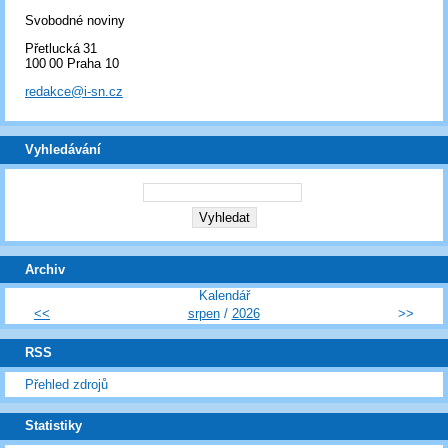
Svobodné noviny
Přetlucká 31
100 00 Praha 10
redakce@i-sn.cz
Vyhledávání
Archiv
Kalendář
<<
srpen
/
2026
>>
RSS
Přehled zdrojů
Statistiky