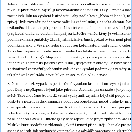
Takoví na své sliby voličům i na voliče samé po volbách rázem zapomenou a
pikle. V první řadě si zajišťují neodvolatelnost a imunitu. Díky „Pravdě a lásce
zastupitelé lidu na výplatní listině státu, aby podle hesla „Koho chleba jíš, to
zpívej“ byli zavázáni podporovat politiku vedení státu, a ne jeho občanů. Nav
uzákoněna klauzule o pětiprocentní hranici vstupu do parlamentu a státní pří
(a splacení dluhu na volební kampaň) za každého voliče, který je volil. Za ta
podmínek nemá prakticky žádná jiná iniciativa šanci, pokud ovšem není pře
podnikání, jako u Veverek, nebo s podporou kolonizátorů, usilujících o celos
Ti budou zřejmě chtít tvrdě prosadit svého kandidáta na našeho prezidenta, kt
na školení Bilderbergů. Mají pro to podmínky, když veřejné sdělovací prostře
jejich rukou a protesty postižených tlumí „sprejování z oblohy“. A když mach
s privatizací znemožnily občanům ovlivňovat výrobní podmínky a záměry stá
tak plně stal ovcí stáda, dávající v plen své mléko, vlnu a maso.
Z těchto hledisek vypadá trápení občanů vysokou kriminalitou, vysokými ce
problémy s nepřizpůsobivými jako prkotina. Ale není, jak ukazuje výskyt ne
světě. Takoví občané jsou totiž velmi vychytralí, zejména když cítí podporu, k
poskytuje pozitivní diskriminací a podporou porodnosti, neboť přídavky na d
dnes spolehlivě uživí jejich rodinu. A tak mohou i nadále zlikvidovat jim při
nebo bytovky třeba tím, že když mají plný septik, pouští fekálie do sklepa jak
na Mladoboleslavsku. Etnické geny se nezapřou. Sice jiným způsobem, ale i u 
Multikulturní společnost zklamala, jak už i mnozí připouštějí. Je to ale pro po
snadný způsob, jak rozdmýchávat nepokoje a odvádět pozornost od vlastních 