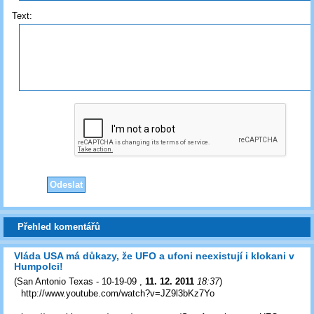
Text:
Přehled komentářů
Vláda USA má důkazy, že UFO a ufoni neexistují i klokani v
Humpolci!
(
San Antonio Texas - 10-19-09
,
11. 12. 2011
18:37
)
http://www.youtube.com/watch?v=JZ9l3bKz7Yo