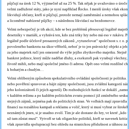
půjčují na úrok 12 %, výjimečně až na 25 %. Tak nějak je uvažováno o úročen
velmi zadlužené státy, jako je nyní například Řecko. I menší úroky však eko
likvidují občany, kteří si půjčují, protože nemají zaměstnání a nemohou splác
a licoměrně nabízené půjčky – s následnou likvidací na bezdomovce.
Velmi nebezpečný je trh akcií, kde se bez problémů přesouvají legálně majetk
desetníky v mariáši, a vyhrává ten, kdo zná triky hry nebo má eso v rukávu. P
legálně podle účelově prosazených zákonů „vytunelovat“ společnost s. r. o. 
povoleného bankrotu na úkor věřitelů, neboť je to jen právnický objekt a jeh
za jeho majetek ručí jen omezeně do výše jejího zbytkového majetku. Stejně 
bankrot jedince, který může nadělat dluhy, a exekutoři pak vyrabují všechny, k
životě mihli, nebo mají společné jméno či adresu. Opět ono velmi rozdílné ch
k bohatým a chudým…
Velmi oblíbeným způsobem spekulativního ovládání společnosti je politika. J
nebo pověření spravovat a hájit zájmy společnosti, jsou zvláštní kategorií ná
jeho kolonizátorů či jejich agentů). Do rozhodujících funkcí se dokáží „zamo
v každém režimu a po každém politickém zvratu pomocí již zmíněného seskup
stejných zájmů, zejména pak do politických stran. Ve volbách mají zpravidla 
financí na rozsáhlou kampaň a reklamu a volič, který si musí vybrat ze širok
neznámých jmen, si je snadno zvolí. Tím je ale dostane do hry, ve které „kdo t
už tam zůstat musí“. Vytvoří se tak oligarchie politiků, kteří se navenek kritiz
však zpravidla spolupracují bez ohledu na stranickou příslušnost a táhnou za 