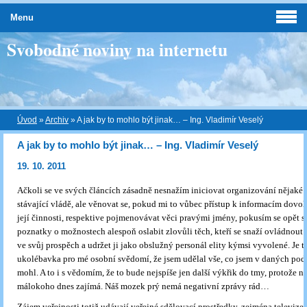
Menu
Svobodné noviny na internetu
Úvod
»
Archiv
»
A jak by to mohlo být jinak… – Ing. Vladimír Veselý
A jak by to mohlo být jinak… – Ing. Vladimír Veselý
19. 10. 2011
Ačkoli se ve svých článcích zásadně nesnažím iniciovat organizování nějaké 
stávající vládě, ale věnovat se, pokud mi to vůbec přístup k informacím dovolí
její činnosti, respektive pojmenovávat věci pravými jmény, pokusím se opět s
poznatky o možnostech alespoň oslabit zlovůli těch, kteří se snaží ovládnout 
ve svůj prospěch a udržet ji jako obslužný personál elity kýmsi vyvolené. Je t
ukolébavka pro mé osobní svědomí, že jsem udělal vše, co jsem v daných po
mohl. A to i s vědomím, že to bude nejspíše jen další výkřik do tmy, protože 
málokoho dnes zajímá. Náš mozek prý nemá negativní zprávy rád…
Zájem veřejnosti totiž udávají veřejné sdělovací prostředky, zejména televize 