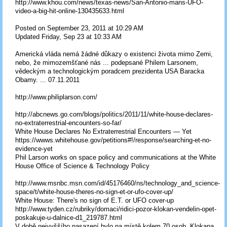
http://www.khou.com/news/texas-news/San-Antonio-mans-UFO-
video-a-big-hit-online-130435633.html
Posted on September 23, 2011 at 10:29 AM
Updated Friday, Sep 23 at 10:33 AM
Americká vláda nemá žádné důkazy o existenci života mimo Zemi,
nebo, že mimozemšťané nás ... podepsané Philem Larsonem,
vědeckým a technologickým poradcem prezidenta USA Baracka
Obamy. ... 07.11.2011
http://www.philiplarson.com/
http://abcnews.go.com/blogs/politics/2011/11/white-house-declares-
no-extraterrestrial-encounters-so-far/
White House Declares No Extraterrestrial Encounters — Yet
https://wwws.whitehouse.gov/petitions#!/response/searching-et-no-
evidence-yet
Phil Larson works on space policy and communications at the White
House Office of Science & Technology Policy
http://www.msnbc.msn.com/id/45176460/ns/technology_and_science-
space/t/white-house-theres-no-sign-et-or-ufo-cover-up/
White House: There's no sign of E.T. or UFO cover-up
http://www.tyden.cz/rubriky/domaci/ridici-pozor-klokan-vendelin-opet-
poskakuje-u-dalnice-d1_219787.html
V době nejvyššího nasazení bylo na místě kolem 70 osob. Klokana