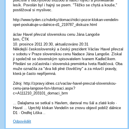
policisté s odchytovou službou a hasiči rojnici a prohledávali
lesík. Povolán byl i hajný se psem. "Těžko se chytá a kouše,"
postěžoval si myslivec.
http://www.tyden.cz/rubriky/domaci/ridici-pozor-klokan-vendelin-
opet-poskakuje-u-dalnice-d1_219787_diskuze.html
áclav Havel převzal slovenskou cenu Jána Langoše
brm, ČTK
10. prosince 2011 20:30, aktualizováno 20:31
Někdejší československý a český prezident Václav Havel převzal
v sobotu v Praze slovenskou cenu Nadace Jána Langoše. Získal
ji společně se slovenským spisovatelem Ivanem Kadlečíkem.
Předání se zúčastnila i slovenská premiérka Iveta Radičová. Oba
muže označila za "dva lidi plné člověčiny" a za mluvčí pravdy,
která je často nepříjemná.
Zdroj: http://zpravy.idnes.cz/vaclav-havel-prevzal-slovenskou-
cenu-jana-langose-fsn-/domaci.aspx?
c=A111210_203101_domaci_brm
... Dalajlama se setkal s Havlem, daroval mu šál a zlaté kolo ·
Havel ... Uprchlý klokan Vendelín se znovu objevil poblíž dálnice
D1 · Ondřej Liška ..
Odpovědět