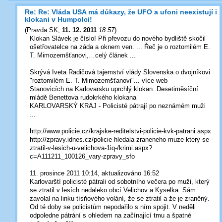
Re: Re: Vláda USA má důkazy, že UFO a ufoni neexistují i
klokani v Humpolci!
(
Pravda SK
,
11. 12. 2011
18:57
)
Klokan Slávek je číslo! Při převozu do nového bydliště skočil
ošetřovatelce na záda a oknem ven. ... Řeč je o roztomilém E.
T. Mimozemšťanovi,…celý článek ...
Skrývá Iveta Radičová tajemství vlády Slovenska o dvojníkovi
"roztomilém E. T. Mimozemšťanovi"... více web
Stanovicích na Karlovarsku uprchlý klokan. Desetiměsíční
mládě Benettova rudokrkého klokana
KARLOVARSKÝ KRAJ - Policisté pátrají po neznámém muži
...
http://www.policie.cz/krajske-reditelstvi-policie-kvk-patrani.aspx
http://zpravy.idnes.cz/policie-hledala-zraneneho-muze-ktery-se-
ztratil-v-lesich-u-velichova-1iq-/krimi.aspx?
c=A111211_100126_vary-zpravy_sfo
11. prosince 2011 10:14, aktualizováno 16:52
Karlovarští policisté pátrali od sobotního večera po muži, který
se ztratil v lesích nedaleko obcí Velichov a Kyselka. Sám
zavolal na linku tísňového volání, že se ztratil a že je zraněný.
Od té doby se policistům nepodařilo s ním spojit. V neděli
odpoledne pátrání s ohledem na začínající tmu a špatné