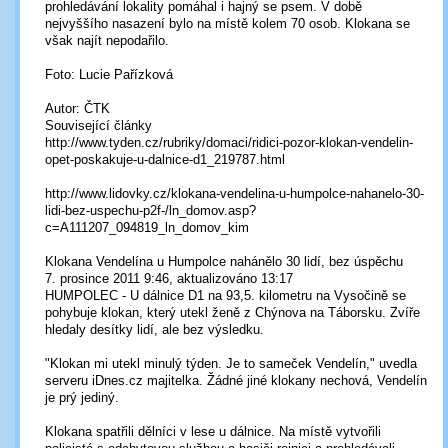
prohledávání lokality pomáhal i hajný se psem. V době
nejvyššího nasazení bylo na místě kolem 70 osob. Klokana se
však najít nepodařilo.
Foto: Lucie Pařízková
Autor: ČTK
Související články
http://www.tyden.cz/rubriky/domaci/ridici-pozor-klokan-vendelin-
opet-poskakuje-u-dalnice-d1_219787.html
http://www.lidovky.cz/klokana-vendelina-u-humpolce-nahanelo-30-
lidi-bez-uspechu-p2f-/ln_domov.asp?
c=A111207_094819_ln_domov_kim
Klokana Vendelína u Humpolce nahánělo 30 lidí, bez úspěchu
7. prosince 2011 9:46, aktualizováno 13:17
HUMPOLEC - U dálnice D1 na 93,5. kilometru na Vysočině se
pohybuje klokan, který utekl ženě z Chýnova na Táborsku. Zvíře
hledaly desítky lidí, ale bez výsledku.
"Klokan mi utekl minulý týden. Je to sameček Vendelín," uvedla
serveru iDnes.cz majitelka. Žádné jiné klokany nechová, Vendelín
je prý jediný.
Klokana spatřili dělníci v lese u dálnice. Na místě vytvořili