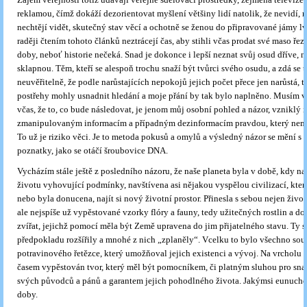
reklamou, čímž dokáží dezorientovat myšlení většiny lidí natolik, že nevidí, 
nechtějí vidět, skutečný stav věcí a ochotně se ženou do připravované jámy l
raději čtením tohoto článků neztrácejí čas, aby stihli včas prodat své maso ře
doby, neboť historie nečeká. Snad je dokonce i lepší neznat svůj osud dříve, ne
sklapnou. Těm, kteří se alespoň trochu snaží být tvůrci svého osudu, a zdá se 
neuvěřitelně, že podle narůstajících nepokojů jejich počet přece jen narůstá, 
postřehy mohly usnadnit hledání a moje přání by tak bylo naplněno. Musím v
včas, že to, co bude následovat, je jenom můj osobní pohled a názor, vzniklý i
zmanipulovaným informacím a případným dezinformacím pravdou, který nemu
To už je riziko věci. Je to metoda pokusů a omylů a výsledný názor se mění s
poznatky, jako se otáčí šroubovice DNA.
Vycházím stále ještě z posledního názoru, že naše planeta byla v době, kdy na
životu vyhovující podmínky, navštívena asi nějakou vyspělou civilizací, která
nebo byla donucena, najít si nový životní prostor. Přinesla s sebou nejen živo
ale nejspíše už vypěstované vzorky flóry a fauny, tedy užitečných rostlin a 
zvířat, jejichž pomocí měla být Země upravena do jim přijatelného stavu. Ty s
předpokladu rozšířily a mnohé z nich „zplaněly“. Vcelku to bylo všechno sou
potravinového řetězce, který umožňoval jejich existenci a vývoj. Na vrcholu ř
časem vypěstován tvor, který měl být pomocníkem, či platným sluhou pro sna
svých původců a pánů a garantem jejich pohodlného života. Jakýmsi eunuch
doby.