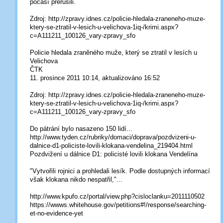
počasí přerušili.
Zdroj: http://zpravy.idnes.cz/policie-hledala-zraneneho-muze-
ktery-se-ztratil-v-lesich-u-velichova-1iq-/krimi.aspx?
c=A111211_100126_vary-zpravy_sfo
Policie hledala zraněného muže, který se ztratil v lesích u
Velichova
ČTK
11. prosince 2011 10:14, aktualizováno 16:52
Zdroj: http://zpravy.idnes.cz/policie-hledala-zraneneho-muze-
ktery-se-ztratil-v-lesich-u-velichova-1iq-/krimi.aspx?
c=A111211_100126_vary-zpravy_sfo
Do pátrání bylo nasazeno 150 lidí...
http://www.tyden.cz/rubriky/domaci/doprava/pozdvizeni-u-
dalnice-d1-policiste-lovili-klokana-vendelina_219404.html
Pozdvižení u dálnice D1: policisté lovili klokana Vendelína
"Vytvořili rojnici a prohledali lesík. Podle dostupných informací
však klokana nikdo nespatřil,"...
http://www.kpufo.cz/portal/view.php?cisloclanku=2011110502
https://wwws.whitehouse.gov/petitions#!/response/searching-
et-no-evidence-yet