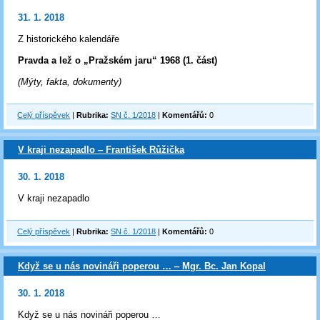
31. 1. 2018
Z historického kalendáře
Pravda a lež o „Pražském jaru“ 1968 (1. část)
(Mýty, fakta, dokumenty)
Celý příspěvek
|
Rubrika:
SN č. 1/2018
|
Komentářů:
0
V kraji nezapadlo ‒ František Růžička
30. 1. 2018
V kraji nezapadlo
Celý příspěvek
|
Rubrika:
SN č. 1/2018
|
Komentářů:
0
Když se u nás novináři poperou … ‒ Mgr. Bc. Jan Kopal
30. 1. 2018
Když se u nás novináři poperou …