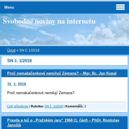
Menu
Svobodné noviny na internetu
Úvod
»
SN č. 1/2018
SN č. 1/2018
Proč nemakačenkové nemilují Zemana? – Mgr. Bc. Jan Kopal
31. 1. 2018
Proč nemakačenkové nemilují Zemana?
Celý příspěvek
|
Rubrika:
SN č. 1/2018
|
Komentářů:
2
Pravda a lež o „Pražském jaru“ 1968 (1. část) ‒ PhDr. Rostislav
Janošík