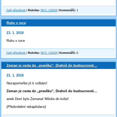
Celý příspěvek
|
Rubrika:
SN č. 1/2018
|
Komentářů:
1
Ruku v ruce
23. 1. 2018
Ruku v ruce
Celý příspěvek
|
Rubrika:
SN č. 1/2018
|
Komentářů:
0
Zeman je cesta do „pravěku“, Drahoš do budoucnosti…
21. 1. 2018
Nezapomeňte jít k volbám!
Zeman je cesta do „pravěku“, Drahoš do budoucnosti…
aneb Dost bylo Zemana! Miloše do koše!
(Předvolební rekapitulace)