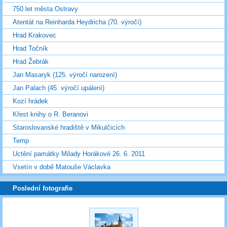
750 let města Ostravy
Atentát na Reinharda Heydricha (70. výročí)
Hrad Krakovec
Hrad Točník
Hrad Žebrák
Jan Masaryk (125. výročí narození)
Jan Palach (45. výročí upálení)
Kozí hrádek
Křest knihy o R. Beranovi
Staroslovanské hradiště v Mikulčicích
Temp
Uctění památky Milady Horákové 26. 6. 2011
Vsetín v době Matouše Václavka
Poslední fotografie