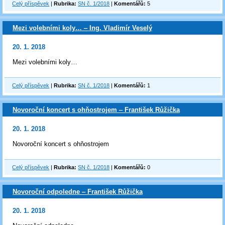
Celý příspěvek
|
Rubrika:
SN č. 1/2018
|
Komentářů:
5
Mezi volebními koly… ‒ Ing. Vladimír Veselý
20. 1. 2018
Mezi volebními koly…
Celý příspěvek
|
Rubrika:
SN č. 1/2018
|
Komentářů:
1
Novoroční koncert s ohňostrojem ‒ František Růžička
20. 1. 2018
Novoroční koncert s ohňostrojem
Celý příspěvek
|
Rubrika:
SN č. 1/2018
|
Komentářů:
0
Novoroční odpoledne ‒ František Růžička
20. 1. 2018