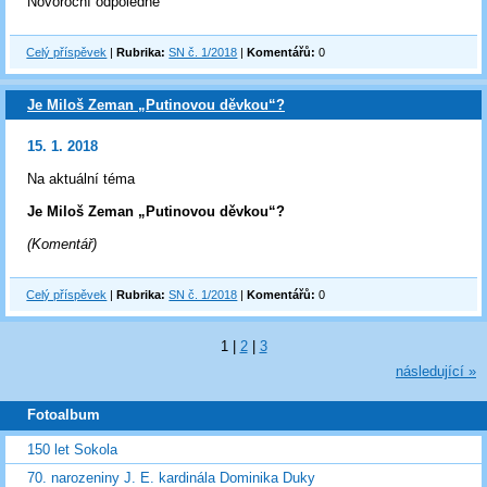
Novoroční odpoledne
Celý příspěvek
|
Rubrika:
SN č. 1/2018
|
Komentářů:
0
Je Miloš Zeman „Putinovou děvkou“?
15. 1. 2018
Na aktuální téma
Je Miloš Zeman „Putinovou děvkou“?
(Komentář)
Celý příspěvek
|
Rubrika:
SN č. 1/2018
|
Komentářů:
0
1
|
2
|
3
následující »
Fotoalbum
150 let Sokola
70. narozeniny J. E. kardinála Dominika Duky