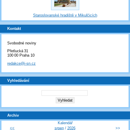
Staroslovanské hradiště v Mikulčicích
Kontakt
Svobodné noviny
Přetlucká 31
100 00 Praha 10
redakce@i-sn.cz
Vyhledávání
Archiv
Kalendář
<<
srpen
/
2026
>>