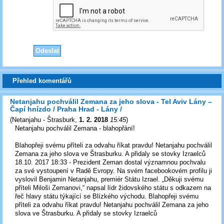
Přehled komentářů
Netanjahu pochválil Zemana za jeho slova - Tel Aviv Lány –
Čapí hnízdo / Praha Hrad - Lány /
(
Netanjahu - Štrasburk
,
1. 2. 2018
15:45
)
Netanjahu pochválil Zemana - blahopřání!
Blahopřeji svému příteli za odvahu říkat pravdu! Netanjahu pochválil
Zemana za jeho slova ve Štrasburku. A přidaly se stovky Izraelců
18.10. 2017 18:33 - Prezident Zeman dostal významnou pochvalu
za své vystoupení v Radě Evropy. Na svém facebookovém profilu ji
vyslovil Benjamin Netanjahu, premiér Státu Izrael. „Děkuji svému
příteli Miloši Zemanovi,“ napsal lídr židovského státu s odkazem na
řeč hlavy státu týkající se Blízkého východu. Blahopřeji svému
příteli za odvahu říkat pravdu! Netanjahu pochválil Zemana za jeho
slova ve Štrasburku. A přidaly se stovky Izraelců