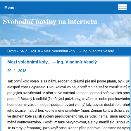
Menu
Svobodné noviny na internetu
Úvod
»
SN č. 1/2018
»
Mezi volebními koly… ‒ Ing. Vladimír Veselý
Mezi volebními koly… ‒ Ing. Vladimír Veselý
20. 1. 2018
Tak první kolo voleb je za námi. Proběhlo zřejmě přesně podle plánu, byl-li jak
alespoň zprvu vypadalo. Dvoukolová volba je totiž ten nejsnáze zneužitelný 
pro jejich ovlivňování. V něm se ve volební kampani pomocí sdělovacích prost
podpoří žádaný kandidát (falešnými průzkumy, chválením nebo pomlouváním 
hodnocením zásluh, nebo i podprahovými vjemy) tak, aby se dostal do druhé
jeho pozice má být ten, kdo je méně přijatelný (např. Zeman kontra Schwarzen
ve druhém kole zajistí zvolení předurčeného tím, že voliči nemají jinou možnost
méně kontroverzního. I když jim také nevyhovoval, ale byl menší zlo. Jinou vo
Je to tedy (přehnáno), jako když odsouzenec před popravou dostane na vybr