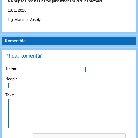
ale připadá pro náš národ jako mnohem větší nebezpečí.
18. 1. 2018
Ing. Vladimír Veselý
Komentáře
Přidat komentář
Jméno:
Nadpis:
Text: