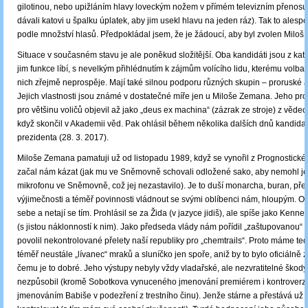
gilotinou, nebo upižláním hlavy loveckým nožem v přímém televizním přenosu (
dávali katovi u špalku úplatek, aby jim usekl hlavu na jeden ráz). Tak to ales
podle množství hlasů. Předpokládal jsem, že je žádoucí, aby byl zvolen Miloš
Situace v současném stavu je ale poněkud složitější. Oba kandidáti jsou z kate
jim funkce líbí, s nevelkým přihlédnutím k zájmům volícího lidu, kterému volba
nich zřejmě neprospěje. Mají také silnou podporu různých skupin – proruské 
Jejich vlastnosti jsou známé v dostatečné míře jen u Miloše Zemana. Jeho pro
pro většinu voličů objevil až jako „deus ex machina“ (zázrak ze stroje) z věde
když skončil v Akademii věd. Pak ohlásil během několika dalších dnů kandida
prezidenta (28. 3. 2017).
Miloše Zemana pamatuji už od listopadu 1989, když se vynořil z Prognostické
začal nám kázat (jak mu ve Sněmovně schovali odložené sako, aby nemohl jen 
mikrofonu ve Sněmovně, což jej nezastavilo). Je to duší monarcha, buran, př
výjimečnosti a téměř povinnosti vládnout se svými oblíbenci nám, hloupým. O
sebe a netají se tím. Prohlásil se za Žida (v jazyce jidiš), ale spíše jako Kenn
(s jistou náklonností k nim). Jako předseda vlády nám pořídil „zaštupovanou“ 
povolil nekontrolované přelety naší republiky pro „chemtrails“. Proto máme t
téměř neustále „lívanec“ mraků a sluníčko jen spoře, aniž by to bylo oficiálně
čemu je to dobré. Jeho výstupy nebyly vždy vladařské, ale nezvratitelné škod
nezpůsobil (kromě Sobotkova vynuceného jmenování premiérem i kontroverz
jmenováním Babiše v podezření z trestního činu). Jenže stárne a přestává už