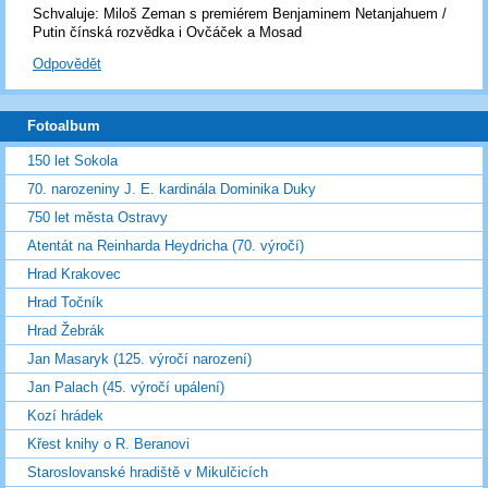
Schvaluje: Miloš Zeman s premiérem Benjaminem Netanjahuem /
Putin čínská rozvědka i Ovčáček a Mosad
Odpovědět
Fotoalbum
150 let Sokola
70. narozeniny J. E. kardinála Dominika Duky
750 let města Ostravy
Atentát na Reinharda Heydricha (70. výročí)
Hrad Krakovec
Hrad Točník
Hrad Žebrák
Jan Masaryk (125. výročí narození)
Jan Palach (45. výročí upálení)
Kozí hrádek
Křest knihy o R. Beranovi
Staroslovanské hradiště v Mikulčicích