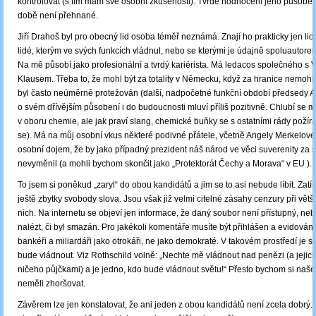
kontrolovat (s tím mám své osobní zkušenosti). Tvrdé hodnocení jeho působen
době není přehnané.
Jiří Drahoš byl pro obecný lid osoba téměř neznámá. Znají ho prakticky jen lidé
lidé, kterým ve svých funkcích vládnul, nebo se kterými je údajně spoluautore
Na mě působí jako profesionální a tvrdý kariérista. Má ledacos společného s
Klausem. Třeba to, že mohl být za totality v Německu, když za hranice nemohl a
byl často neúměrně protežován (další, nadpočetné funkční období předsedy 
o svém dřívějším působení i do budoucnosti mluví příliš pozitivně. Chlubí se
v oboru chemie, ale jak praví slang, chemické buňky se s ostatními rády požíraj
se). Má na můj osobní vkus některé podivné přátele, včetně Angely Merkelové
osobní dojem, že by jako případný prezident náš národ ve věci suverenity za 
nevyměnil (a mohli bychom skončit jako „Protektorát Čechy a Morava“ v EU ).
To jsem si poněkud „zaryl“ do obou kandidátů a jim se to asi nebude líbit. Za
ještě zbytky svobody slova. Jsou však již velmi citelné zásahy cenzury při větš
nich. Na internetu se objeví jen informace, že daný soubor není přístupný, ne
nalézt, či byl smazán. Pro jakékoli komentáře musíte být přihlášen a evidován
bankéři a miliardáři jako otrokáři, ne jako demokraté. V takovém prostředí je s
bude vládnout. Viz Rothschild volně: „Nechte mě vládnout nad penězi (a jejic
ničeho půjčkami) a je jedno, kdo bude vládnout světu!“ Přesto bychom si naše
neměli zhoršovat.
Závěrem lze jen konstatovat, že ani jeden z obou kandidátů není zcela dobrý. 