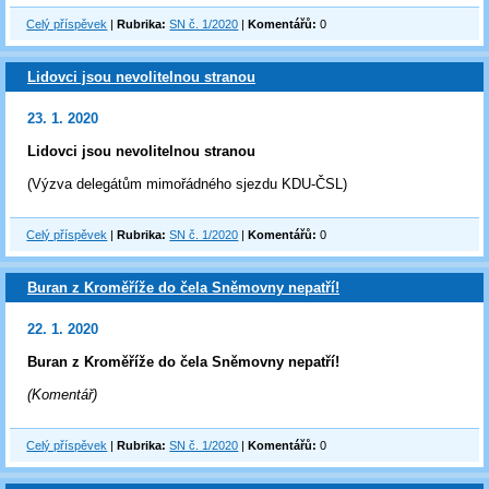
Celý příspěvek
|
Rubrika:
SN č. 1/2020
|
Komentářů:
0
Lidovci jsou nevolitelnou stranou
23. 1. 2020
Lidovci jsou nevolitelnou stranou
(Výzva delegátům mimořádného sjezdu KDU-ČSL)
Celý příspěvek
|
Rubrika:
SN č. 1/2020
|
Komentářů:
0
Buran z Kroměříže do čela Sněmovny nepatří!
22. 1. 2020
Buran z Kroměříže do čela Sněmovny nepatří!
(Komentář)
Celý příspěvek
|
Rubrika:
SN č. 1/2020
|
Komentářů:
0