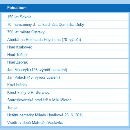
Fotoalbum
150 let Sokola
70. narozeniny J. E. kardinála Dominika Duky
750 let města Ostravy
Atentát na Reinharda Heydricha (70. výročí)
Hrad Krakovec
Hrad Točník
Hrad Žebrák
Jan Masaryk (125. výročí narození)
Jan Palach (45. výročí upálení)
Kozí hrádek
Křest knihy o R. Beranovi
Staroslovanské hradiště v Mikulčicích
Temp
Uctění památky Milady Horákové 26. 6. 2011
Vsetín v době Matouše Václavka