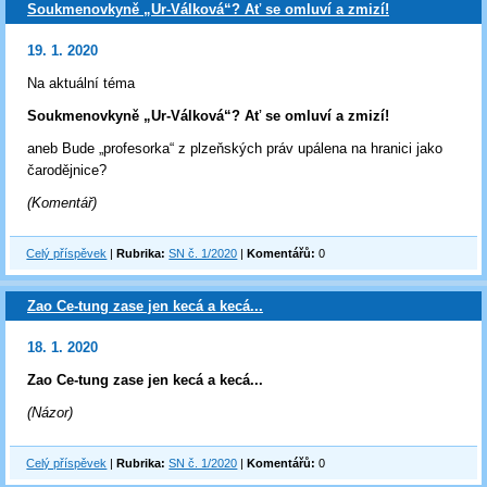
Soukmenovkyně „Ur-Válková“? Ať se omluví a zmizí!
19. 1. 2020
Na aktuální téma
Soukmenovkyně „Ur-Válková“? Ať se omluví a zmizí!
aneb Bude „profesorka“ z plzeňských práv upálena na hranici jako
čarodějnice?
(Komentář)
Celý příspěvek
|
Rubrika:
SN č. 1/2020
|
Komentářů:
0
Zao Ce-tung zase jen kecá a kecá...
18. 1. 2020
Zao Ce-tung zase jen kecá a kecá...
(Názor)
Celý příspěvek
|
Rubrika:
SN č. 1/2020
|
Komentářů:
0