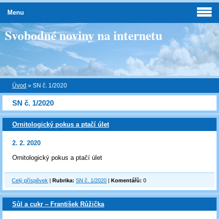
Menu
Svobodné noviny na internetu
Úvod
»
SN č. 1/2020
SN č. 1/2020
Ornitologický pokus a ptačí úlet
2. 2. 2020
Ornitologický pokus a ptačí úlet
Celý příspěvek
|
Rubrika:
SN č. 1/2020
|
Komentářů:
0
Sůl a cukr ‒ František Růžička