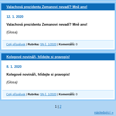
Valachová prezidentu Zemanovi nevadí? Mně ano!
12. 1. 2020
Valachová prezidentu Zemanovi nevadí? Mně ano!
(Glosa)
Celý příspěvek
|
Rubrika:
SN č. 1/2020
|
Komentářů:
0
Kolegové novináři, hlídejte si pravopis!
8. 1. 2020
Kolegové novináři, hlídejte si pravopis!
(Glosa)
Celý příspěvek
|
Rubrika:
SN č. 1/2020
|
Komentářů:
0
1
|
2
následující »