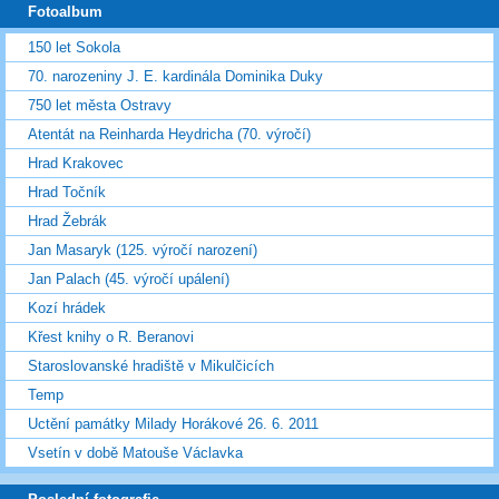
Fotoalbum
150 let Sokola
70. narozeniny J. E. kardinála Dominika Duky
750 let města Ostravy
Atentát na Reinharda Heydricha (70. výročí)
Hrad Krakovec
Hrad Točník
Hrad Žebrák
Jan Masaryk (125. výročí narození)
Jan Palach (45. výročí upálení)
Kozí hrádek
Křest knihy o R. Beranovi
Staroslovanské hradiště v Mikulčicích
Temp
Uctění památky Milady Horákové 26. 6. 2011
Vsetín v době Matouše Václavka