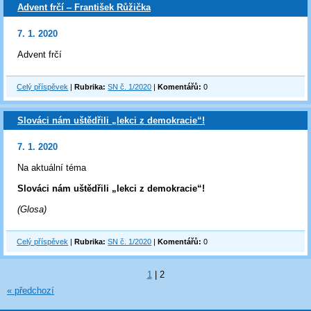
Advent frčí ‒ František Růžička
7. 1. 2020
Advent frčí
Celý příspěvek
|
Rubrika:
SN č. 1/2020
|
Komentářů:
0
Slováci nám uštědřili „lekci z demokracie“!
7. 1. 2020
Na aktuální téma
Slováci nám uštědřili „lekci z demokracie“!
(Glosa)
Celý příspěvek
|
Rubrika:
SN č. 1/2020
|
Komentářů:
0
1
|
2
« předchozí