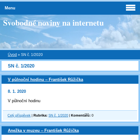
Menu
Svobodné noviny na internetu
Úvod
»
SN č. 1/2020
SN č. 1/2020
V půlnoční hodinu ‒ František Růžička
8. 1. 2020
V půlnoční hodinu
Celý příspěvek
|
Rubrika:
SN č. 1/2020
|
Komentářů:
0
Anežka v muzeu ‒ František Růžička