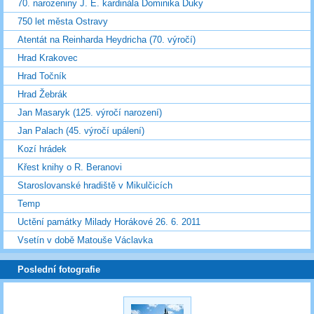
70. narozeniny J. E. kardinála Dominika Duky
750 let města Ostravy
Atentát na Reinharda Heydricha (70. výročí)
Hrad Krakovec
Hrad Točník
Hrad Žebrák
Jan Masaryk (125. výročí narození)
Jan Palach (45. výročí upálení)
Kozí hrádek
Křest knihy o R. Beranovi
Staroslovanské hradiště v Mikulčicích
Temp
Uctění památky Milady Horákové 26. 6. 2011
Vsetín v době Matouše Václavka
Poslední fotografie