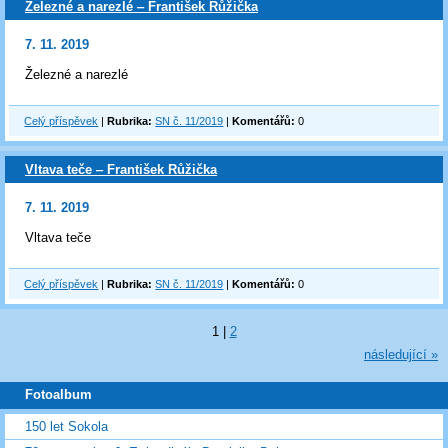
Železné a narezlé ‒ František Růžička
7. 11. 2019
Železné a narezlé
Celý příspěvek
|
Rubrika:
SN č. 11/2019
|
Komentářů:
0
Vltava teče ‒ František Růžička
7. 11. 2019
Vltava teče
Celý příspěvek
|
Rubrika:
SN č. 11/2019
|
Komentářů:
0
1
|
2
následující »
Fotoalbum
150 let Sokola