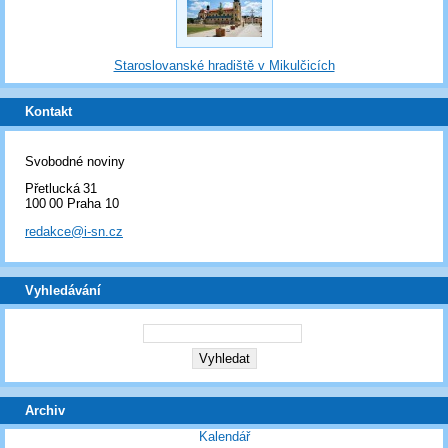
Staroslovanské hradiště v Mikulčicích
Kontakt
Svobodné noviny
Přetlucká 31
100 00 Praha 10
redakce@i-sn.cz
Vyhledávání
Archiv
Kalendář