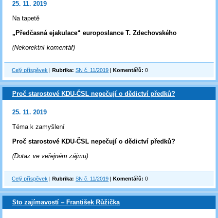
25. 11. 2019
Na tapetě
„Předčasná ejakulace“ europoslance T. Zdechovského
(Nekorektní komentář)
Celý příspěvek
|
Rubrika:
SN č. 11/2019
|
Komentářů:
0
Proč starostové KDU-ČSL nepečují o dědictví předků?
25. 11. 2019
Téma k zamyšlení
Proč starostové KDU-ČSL nepečují o dědictví předků?
(Dotaz ve veřejném zájmu)
Celý příspěvek
|
Rubrika:
SN č. 11/2019
|
Komentářů:
0
Sto zajímavostí ‒ František Růžička