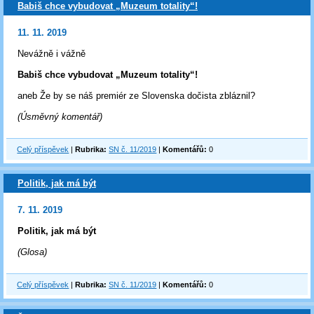
Babiš chce vybudovat „Muzeum totality“!
11. 11. 2019
Nevážně i vážně
Babiš chce vybudovat „Muzeum totality“!
aneb Že by se náš premiér ze Slovenska dočista zbláznil?
(Úsměvný komentář)
Celý příspěvek
|
Rubrika:
SN č. 11/2019
|
Komentářů:
0
Politik, jak má být
7. 11. 2019
Politik, jak má být
(Glosa)
Celý příspěvek
|
Rubrika:
SN č. 11/2019
|
Komentářů:
0