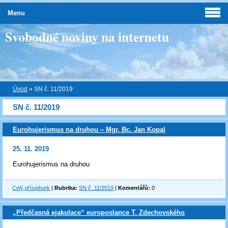
Menu
Svobodné noviny na internetu
Úvod
»
SN č. 11/2019
SN č. 11/2019
Eurohujerismus na druhou ‒ Mgr. Bc. Jan Kopal
25. 11. 2019
Eurohujerismus na druhou
Celý příspěvek
|
Rubrika:
SN č. 11/2019
|
Komentářů:
0
„Předčasná ejakulace“ europoslance T. Zdechovského