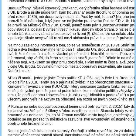
dnešnímu vedení KDU-ČSL. Soudruzi lidovci, takhle ne! Byla by to cesta rovn
Budu upřímný. Nějaký lidovecký „trafikant“, který předtím dělal ředitele Měst
v Uh. Brodě a příště půjde tam, kam ho „strana“ pošle (trochu to připomíná p
před rokem 1989), mě doopravdy nezajímá. Proč by měl, že ano? Na jeho jm
narazil čistě náhodou, když jsem se od jistého pracovníka Policie ČR v Uh. Hr
že právě na Městský úřad v Uh. Brodě, jemuž tento pán s „konzervativním“ jm
coby starosta, poslali k vyřízení trestní kauzu starosty obce Strání, o níž se pí
tohoto článku, a to v rámci přestupkového řízení (!). (Zdá se, že se někdo zblá
v policejní škole nevysvětlili rozdíl mezi občansko-právním a trestně-právním ř
Na mnou zaslanou informaci o tom, co se ve skutečnosti v r. 2018 ve Strání sta
jedná o dva trestné činy, mně tento pán (= starosta Uh. Brodu) poslal zmatený
uvádí, že mě nezná a cože to vlastně po něm chci. Nechtěl jsem nic. Pouze j
informoval, aby věděl, do čeho se jej kdosi snaží „namočit“. Dělalo to na mě d
něčeho bojí. A tak jsem se díky tomu dozvěděl, s kým mám tu čest a jaká „osobn
v čele Uh. Brodu. Obyvatelům tohoto města doopravdy nezávidím, ale sami si ho
Dobře jim tak!
Ať tak či onak – jedno je jisté: Tento politik KDU-ČSL stojí v čele Uh. Brodu o
voleb z října 2018. Tehdy jen o pár hlasů zvítězil nad předchozím starostou – 
Kunčarem (rovněž členem KDU-ČSL), který současně zastává funkci senátora
zmiňuji úmyslně, protože jsem si práce tohoto komunálního politika vždycky vá
tomu, že patří k onomu lidoveckému „klubku zmijí, křiváků a podrazáků“) a po
všechny jeho veřejné aktivity za přínosné. Na rozdíl od jiných politiků této stran
P. Kunčar na sebe upoutal pozornost téměř před pěti lety (24. 2. 2015), kdy do
k masové vraždě, při níž šílený střelec usmrtil osm osob. Starosta tehdy vzniklo
bravurně a s noblesou (to jen M. Zeman navštívil místo tragédie, oblečený v „d
podařilo se mu prosadit v městském zastupitelstvu vybudování důstojného pa
oběti tohoto hrůzného činu.
Není to jediná zásluha tohoto starosty. Oceňuji u něho rovněž to, že za dobu 
starostování nechal opravit hlavní uherskobrodské náměstí, na němž stojí zde