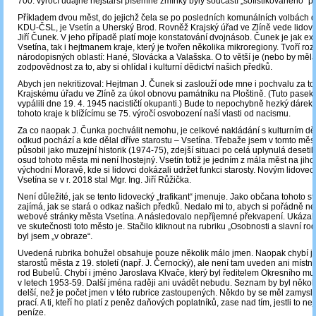
700. výročí údajné nejstarší písemné zmínky byly součástí „sofistikovaného“ 
Příkladem dvou měst, do jejichž čela se po posledních komunálních volbách do
KDU-ČSL, je Vsetín a Uherský Brod. Rovněž Krajský úřad ve Zlíně vede lidov
Jiří Čunek. V jeho případě platí moje konstatování dvojnásob. Čunek je jak ex
Vsetína, tak i hejtmanem kraje, který je tvořen několika mikroregiony. Tvoří rozh
národopisných oblastí: Hané, Slovácka a Valašska. O to větší je (nebo by měl
zodpovědnost za to, aby si ohlídal i kulturní dědictví našich předků.
Abych jen nekritizoval: Hejtman J. Čunek si zaslouží ode mne i pochvalu za to,
Krajskému úřadu ve Zlíně za úkol obnovu památníku na Ploštině. (Tuto pase
vypálili dne 19. 4. 1945 nacističtí okupanti.) Bude to nepochybně hezký dáre
tohoto kraje k blížícímu se 75. výročí osvobození naší vlasti od nacismu.
Za co naopak J. Čunka pochválit nemohu, je celkové nakládání s kulturním dě
odkud pochází a kde dělal dříve starostu – Vsetína. Třebaže jsem v tomto měs
působil jako muzejní historik (1974-75), zdejší situaci po celá uplynulá desetile
osud tohoto města mi není lhostejný. Vsetín totiž je jedním z mála měst na jih
východní Moravě, kde si lidovci dokázali udržet funkci starosty. Novým lidove
Vsetína se v r. 2018 stal Mgr. Ing. Jiří Růžička.
Není důležité, jak se tento lidovecký „trafikant“ jmenuje. Jako občana tohoto s
zajímá, jak se stará o odkaz našich předků. Nedalo mi to, abych si pořádně n
webové stránky města Vsetína. A následovalo nepříjemné překvapení. Ukázalo
ve skutečnosti toto město je. Stačilo kliknout na rubriku „Osobnosti a slavní ro
byl jsem „v obraze“.
Uvedená rubrika bohužel obsahuje pouze několik málo jmen. Naopak chybí j
starostů města z 19. století (např. J. Černocký), ale není tam uveden ani místn
rod Bubelů. Chybí i jméno Jaroslava Klvače, který byl ředitelem Okresního m
v letech 1953-59. Další jména raději ani uvádět nebudu. Seznam by byl něko
delší, než je počet jmen v této rubrice zastoupených. Někdo by se měl zamysl
prací. A ti, kteří ho platí z peněz daňových poplatníků, zase nad tím, jestli to 
peníze.