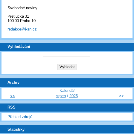
Svobodné noviny
Přetlucká 31
100 00 Praha 10
redakce@i-sn.cz
Vyhledávání
Archiv
Kalendář
<<
srpen
/
2026
>>
RSS
Přehled zdrojů
Statistiky