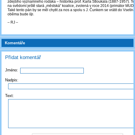
zdejšího významného rodáka – historika prof. Karla Stloukala (1887-1957). Te
na svědomí ještě stará „městská“ koalice, zvolená v roce 2014 (primátor MUDr
Také tento pán by se měl chytit za nos a spolu s J. Čunkem se vrátit do Vsetín
oběma bude
líp
.
‒ RJ ‒
Komentáře
Přidat komentář
Jméno:
Nadpis:
Text: