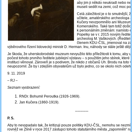
aby jim ji někdo neukradl nebo ne
museli sedět na zemi, což moc po
Celá záležitost je o to smutnější, ž
učitele, amatérského archeologa a
Kučery nevzpomnělo ani Muzeum J
Komenského. Také tam totiž došl
k personálním změnám: namísto et
Popelky se v r. 2015 novým ředitel
archeolog M. Vaškových. (Ředitele,
členem KDU-ČSL, jmenoval na zá
výběrového řízení lidovecký ministr D. Herman. Inu, náhody se stále ještě dějí!
Je škoda, že uherskobrodské muzeum nevyužilo této příležitosti k tomu, aby 
počest tohoto prvního ředitele jubilejní výstavu – s použitím jeho sbírek, které k
instituci věnoval. Zároveň je s podivem, že nikdo z občanů Uh. Brodu na toto v
neupozornil. Že by i zdejším obyvatelům už bylo jedno, co se okolo nich odeh
9. 11. 2019
‒ RJ ‒
Seznam vyobrazení:
RNDr. Bohumil Peroutka (1926-1969).
Jan Kučera (1860-1919).
─────
P. S.
Aby to nevypadalo tak, že kritizuji pouze politiky KDU-ČSL, nemohu se nezmíni
rovněž ve Zlíně v roce 2017 zástupci tohoto statutárního města „zapomněli“ na 