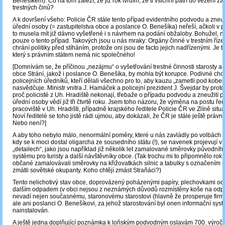
Benešíkem). Co na tom záleží, že již rok tvrdím, že ti všichni patří do vězení 
trestných činů?
A k dovršení všeho: Policie ČR stále tento případ evidentního podvodu a zneu
úřední osoby (= zastupitelstva obce a poslance O. Benešíka) neřeší, ačkoli v p
to musela mít již dávno vyšetřené i s návrhem na podání obžaloby. Bohužel, 
pouze o tento případ. Takových jsou u nás mraky: Orgány činné v trestním řízen
chrání politiky před stíháním, protože oni jsou de facto jejich nadřízenými. Je 
který s právním státem nemá nic společného!
[Domnívám se, že příčinou „nezájmu“ o vyšetřování trestné činnosti starosty a 
obce Strání, jakož i poslance O. Benešíka, by mohla být korupce. Podivné cho
policejních úředníků, kteří dělali všechno pro to, aby kauzu „zametli pod kober
nasvědčuje. Ministr vnitra J. Hamáček a policejní prezident J. Švejdar by proto 
proč policisté z Uh. Hradiště nekonají, třebaže o případu podvodu a zneužití 
úřední osoby vědí již tři čtvrtě roku. Jsem toho názoru, že výměna na postu ře
pracoviště v Uh. Hradišti, případně krajského ředitele Policie ČR ve Zlíně situa
Noví ředitelé se toho jistě rádi ujmou, aby dokázali, že ČR je stále ještě právn
Nebo není?]
A aby toho nebylo málo, nenormální poměry, které u nás zavládly po volbách z
kdy se k moci dostal oligarcha ze sousedního státu (!), se navenek projevují v
„detailech“, jako jsou například již několik let zamalované směrovky původníh
systému pro turisty a další návštěvníky obce. (Tak trochu mi to připomnělo rok
občané zamalovávali směrovky na křižovatkách silnic a tabulky s označením ul
zmátli sovětské okupanty. Koho chtějí zmást Straňáci?)
Tento nelichotivý stav obce, doprovázený poházenými papíry, plechovkami od
dalším odpadem (v obci nejsou z neznámých důvodů rozmístěny koše na odpa
nevadí nejen současnému, staronovému starostovi (hlavně že prosperuje firma
ale ani poslanci O. Benešíkovi, za jehož starostování byl onen informační sys
nainstalován.
A ještě jedna doplňující poznámka k loňským podvodným oslavám 700. výročí 