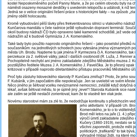
kostel Neposkvrněného početí Panny Marie, a že po celém obvodu byly na ch
náměstí osazeny mosazné destičky s uvedením letopočtu a události, k níž tenk
Jedná se o velice originální řešení práce s historickými fakty – na způsob „zlat
jmény obětí holocaustu.
Kromě vybudování pěší lávky přes frekventovanou silnici u vlakového nádraž
Kunčarova mandátu v čele radnice ještě vybudován dopravní terminál. Součás
okolí budovy nádraží ČD bylo opraveno také kamenné schodiště, jež vede od s
nádražím až k budově Gymnázia J. A. Komenského.
Také tady bylo použito naprosto originálního řešení – jako poselství předků n
současníkům: na jednotlivých schodech jsou vytesána jména významných post
města Uh. Brodu. Najdeme tu jak jména P. Kyrmezera či A. Komenského, tak i o
perzekuce za 2. světové války, jakož i dalších osobností (R. Luža, J. Renner atd
Pochopitelně nechybí ani jméno zakladatele zdejšího Městského muzea J. Kuč
pozdějšího ředitele Muzea J. A. Komenského J. Pavelčíka. Je to přesný opak t
kritizoval v případě naprosto diletantského přístupu pracovníků Městského úřa
Proč tyto zásluhy lidoveckého starosty P. Kunčara zmiňuji? Proto, že jeho sou
F. Kubáník, v jím započatém díle nepokračuje. Jen se uvelebil ve svém křesle a
Něco jiného je šéfovat vcelku nevýznamné nemocnici, zvláště když dotyčná o
lékař, avšak šéfovat městu, to je úplně jiný „level“! Starosta Kubáník sice nasko
ale zatím se ještě nestačil zorientovat, kam že to vlastně ten vlak jede.
Novému starostovi mám za zlé to, že nedodržuje kontinuitu s předchozím ved
jeho aktivitami. V případě
Uh. Brod
Komenského, je to o to viditelnější.
Brod měl letos na jaře (1. 4.) přip
výročí úmrtí zakladatele zdejšího
Kučery (1860-1919), nestalo se tak
všichni zapomněli, protože měli jin
politických „trafikantů“ to tak bývá, 
výhradně hlídají židli, na které m