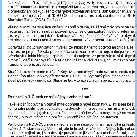
Jak známo, u příležitosti „kulatých“ jubileí bývají vždy mezi pozvanými hosty v
političtí, kulturní a církevní. Na religiózní Moravě je zvykem, že se jich účastní
olomoucký arcibiskup. Tentokrát nebyl pozván ani Mons. Jan Graubner, ani h
Zlínského kraje Jiří Čunek (KDU-ČSL), ba ani starosta okresního města Uh. Hr
Stanislav Blaha (ODS). Proč asi?
Přesto nikomu ze zdejších občanů nepřišlo divné, že žádná z těchto osob se té
nezúčastnila. Nejspíš nebyli pozváni proto, že organizátorům bylo předem jasn
„oslavy“ se konají „jen jako“ – k ohlupování zdejšího, příliš důvěřivého obyvate
prý rádo baví. Dál to nemá smysl komentovat. Názor nechť si udělá každý sám
Opravdu si tito „organizátoři“ mysleli, že nikdo na tento podvod nepřijde a že ji
beztrestně projde? Svatá prostoto! Na celé věci je ovšem nejsmutnější fakt, že
„věrchuška“ takto hloupým způsobem dala najevo, že považuje místní obyvate
pitomců, kteří si nedokáží udělat vlastní názor a věří všemu, co jim někdo nabul
hanebné a ponižující chování!
Straňáci, co s tím budete dělat? Kdy už konečně vyženete svého starostu a je
z obecního úřadu? A kdy předseda KDU-ČSL M. Výborný přinutí poslance O. 
složil poslanecký mandát? Stane se tak v tomto století, nebo až v tom příštím?
●●●
Exstarosta J. Čunek nezná dějiny svého města?
Také letošní pobyt na Moravě mne obohatil o nové poznatky. Zjistil jsem totiž, 
komunální politici doslova kašlou na dědictví minulosti: ignorují historické udál
spjaté s minulostí jejich regionu. Je to nicméně jev všeobecný, i když ne všude 
špatné, jako ve městech a obcích, v jejichž čele stojí politici lidovců.
Pánbíčkáři z KDU-ČSL sice na jedné straně nezapomínají navštívit u příležitost
svátku 5. 7. staroslavný Velehrad, ale to je asi tak všechno. Dějiny jejich obce 
lhostejné. Výjimkou, jež potvrzuje pravidlo, je již zmiňovaná obec Strání, kde 