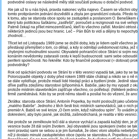
podvodné oslavy se následně měly stát součástí pokusu o dotační podvod.
Ale jak už to u nás bývá, pravda nakonec vyšla najevo. Časem se všichni oby
tomto protiprávním jednání dozvěděli a zbyla jen grandiózní ostuda. Přesto to 
k tomu, aby se starosta obce spolu se zastupiteli a poslancem O. Benešíkem
který tuto politickou šaškárnu „zastřešil“, poroučeli a rezignovali na své veřejn
Patrně čekají na přílet mimozemšťanů, kteří to všechno zařídí. Morální otrlost a
některých jedinců jsou bez hranic. Leč – Pán Bůh to vidí a dějiny to nepochyb
zhodnotí…
Třicet let od Listopadu 1989 jsme se dožili doby, kdy je lidem opět všechno je
přestávají přemýšlet o tom, co dělají, a kdy si odmítají uvědomovat rizika, jež s 
chybnými rozhodnutími souvisí. Obyvatelé pohraniční obce Strání si svým n
konáním nevědomky zatarasili cestu k lepší budoucnosti: sami sebe odsoudili 
periferii společnosti. No řekněte: Kdo by finančně podporoval (= dotoval) prok
podvodníky?
Rok od spáchání podvodu ve Strání to v této vesnici vypadá tak, jako by se tam
Polorozpadlé objekty z doby před rokem 1989 stále chátrají a nikdo se o ně n
se dále vylidňuje, protože mladí lidé hledají práci a bydlení jinde. Jedině stave
dříve patřila zdejšímu starostovi (připomíná A. Babiše, jako by mu vypadl z oka
protože místním stavebníkům zajišťuje všechno, co potřebují. (Některé jedince
firmě zaměstnává. Kdo by se proti němu stavěl a posílal ho do vězení, že ano?
Zkrátka: starosta obce Strání, Antonín Popelka, by mohl posloužit jako učebnic
„malého Babiše“. Jednoho z těch šesti tisíc místních samovládců, jak o nich p
premiér A. Babiš ve své knize „O čem sním, když náhodou spím“. To uvádím je
dokreslení, aby bylo jasné, jak složitá, zašmodrchaná, je realita v této vesnici.
Ale protože se zeměkoule točí dál a slunce vychází a zapadá každý den, je zřej
vesnice bude žít dál svým životem. Její obyvatelé jsou spokojeni (nebo se tak tv
není pravda) sami se sebou a je jim šumafuk, že obec vloni utrpěla nebetyčno
níž ji dostalo minulé zastupitelstvo obce (spolu se starostou A. Popelkou a po