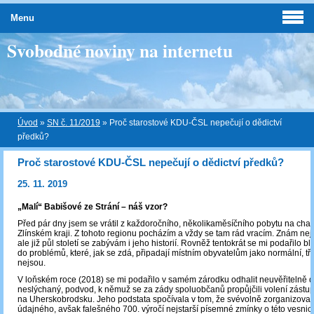
Menu
Svobodné noviny na internetu
Úvod
»
SN č. 11/2019
»
Proč starostové KDU-ČSL nepečují o dědictví
předků?
Proč starostové KDU-ČSL nepečují o dědictví předků?
25. 11. 2019
„Malí“ Babišové ze Strání – náš vzor?
Před pár dny jsem se vrátil z každoročního, několikaměsíčního pobytu na cha
Zlínském kraji. Z tohoto regionu pocházím a vždy se tam rád vracím. Znám neje
ale již půl století se zabývám i jeho historií. Rovněž tentokrát se mi podařilo b
do problémů, které, jak se zdá, připadají místním obyvatelům jako normální, t
nejsou.
V loňském roce (2018) se mi podařilo v samém zárodku odhalit neuvěřitelně d
neslýchaný, podvod, k němuž se za zády spoluobčanů propůjčili volení zástup
na Uherskobrodsku. Jeho podstata spočívala v tom, že svévolně zorganizovali
údajného, avšak falešného 700. výročí nejstarší písemné zmínky o této vesnici