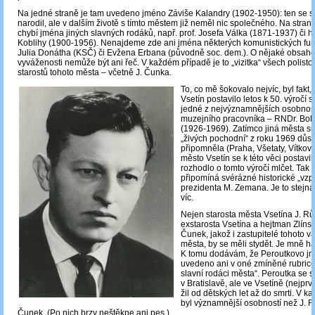
Na jedné straně je tam uvedeno jméno Záviše Kalandry (1902-1950): ten se s
narodil, ale v dalším životě s tímto městem již neměl nic společného. Na stra
chybí jména jiných slavných rodáků, např. prof. Josefa Válka (1871-1937) či hi
Koblihy (1900-1956). Nenajdeme zde ani jména některých komunistických fun
Julia Donátha (KSČ) či Evžena Erbana (původně soc. dem.). O nějaké obsahov
vyváženosti nemůže být ani řeč. V každém případě je to „vizitka“ všech polis
starostů tohoto města – včetně J. Čunka.
To, co mě šokovalo nejvíc, byl fakt,
Vsetín postavilo letos k 50. výročí
jedné z nejvýznamnějších osobností
muzejního pracovníka – RNDr. Boh
(1926-1969). Zatímco jiná města si
„živých pochodní“ z roku 1969 důst
připomněla (Praha, Všetaty, Vítkov, 
město Vsetín se k této věci postavil
rozhodlo o tomto výročí mlčet. Tak t
připomíná svérázné historické „vz
prezidenta M. Zemana. Je to stejná
víc.
Nejen starosta města Vsetína J. Růž
exstarosta Vsetína a hejtman Zlínsk
Čunek, jakož i zastupitelé tohoto 
města, by se měli stydět. Je mně h
K tomu dodávám, že Peroutkovo j
uvedeno ani v oné zmíněné rubrice
slavní rodáci města“. Peroutka se s
v Bratislavě, ale ve Vsetíně (nejprv
žil od dětských let až do smrti. V 
byl významnější osobností než J. Rů
Čunek. (Po nich brzy neštěkne ani pes.)