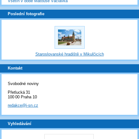
Vsetín v době Matouše Václavka
Poslední fotografie
Staroslovanské hradiště v Mikulčicích
Kontakt
Svobodné noviny
Přetlucká 31
100 00 Praha 10
redakce@i-sn.cz
Vyhledávání