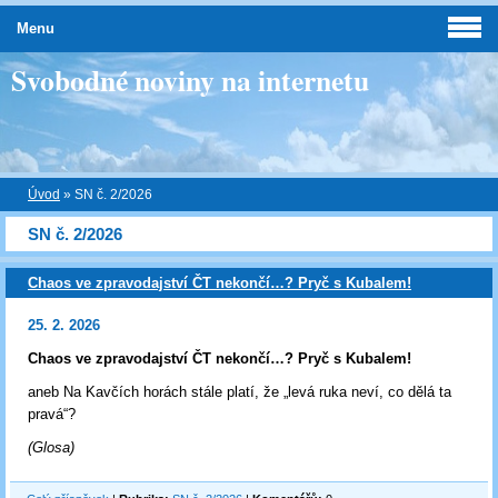
Menu
Svobodné noviny na internetu
Úvod
»
SN č. 2/2026
SN č. 2/2026
Chaos ve zpravodajství ČT nekončí…? Pryč s Kubalem!
25. 2. 2026
Chaos ve zpravodajství ČT nekončí…? Pryč s Kubalem!
aneb Na Kavčích horách stále platí, že „levá ruka neví, co dělá ta
pravá“?
(Glosa)