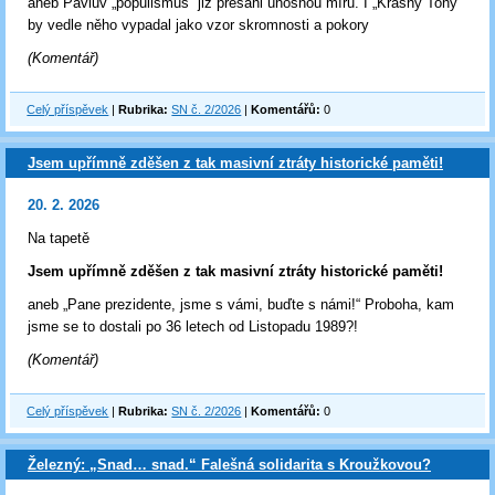
aneb Pavlův „populismus“ již přesáhl únosnou míru. I „Krásný Tony“
by vedle něho vypadal jako vzor skromnosti a pokory
(Komentář)
Celý příspěvek
|
Rubrika:
SN č. 2/2026
|
Komentářů:
0
Jsem upřímně zděšen z tak masivní ztráty historické paměti!
20. 2. 2026
Na tapetě
Jsem upřímně zděšen z tak masivní ztráty historické paměti!
aneb „Pane prezidente, jsme s vámi, buďte s námi!“ Proboha, kam
jsme se to dostali po 36 letech od Listopadu 1989?!
(Komentář)
Celý příspěvek
|
Rubrika:
SN č. 2/2026
|
Komentářů:
0
Železný: „Snad… snad.“ Falešná solidarita s Kroužkovou?