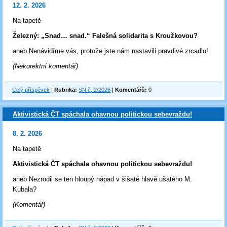
12. 2. 2026
Na tapetě
Železný: „Snad… snad.“ Falešná solidarita s Kroužkovou?
aneb Nenávidíme vás, protože jste nám nastavili pravdivé zrcadlo!
(Nekorektní komentář)
Celý příspěvek
|
Rubrika:
SN č. 2/2026
|
Komentářů:
0
Aktivistická ČT spáchala ohavnou politickou sebevraždu!
8. 2. 2026
Na tapetě
Aktivistická ČT spáchala ohavnou politickou sebevraždu!
aneb Nezrodil se ten hloupý nápad v šišaté hlavě ušatého M.
Kubala?
(Komentář)