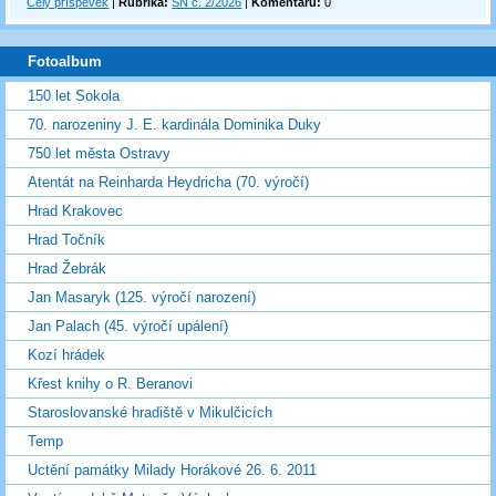
Celý příspěvek
|
Rubrika:
SN č. 2/2026
|
Komentářů:
0
Fotoalbum
150 let Sokola
70. narozeniny J. E. kardinála Dominika Duky
750 let města Ostravy
Atentát na Reinharda Heydricha (70. výročí)
Hrad Krakovec
Hrad Točník
Hrad Žebrák
Jan Masaryk (125. výročí narození)
Jan Palach (45. výročí upálení)
Kozí hrádek
Křest knihy o R. Beranovi
Staroslovanské hradiště v Mikulčicích
Temp
Uctění památky Milady Horákové 26. 6. 2011