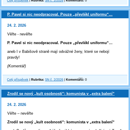
Celý příspěvek
|
Rubrika:
SN č. 2/2026
|
Komentářů:
0
P. Pavel si nic neodpracoval. Pouze „převlékl uniformu“…
24. 2. 2026
Věřte - nevěřte
P. Pavel si nic neodpracoval. Pouze „převlékl uniformu“…
aneb I v Babišově straně mají odvážné ženy, které se nebojí
pravdy!
(Komentář)
Celý příspěvek
|
Rubrika:
SN č. 2/2026
|
Komentářů:
0
Zrodil se nový „kult osobnosti“: komunista v „extra balení“
24. 2. 2026
Věřte – nevěřte
Zrodil se nový „kult osobnosti“: komunista v „extra balení“