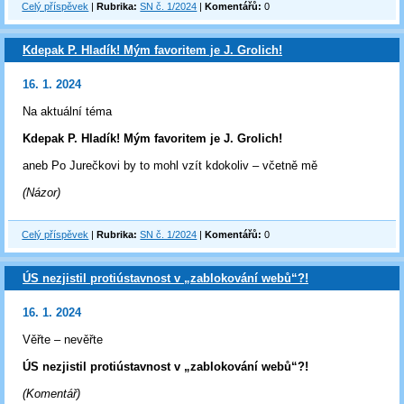
Celý příspěvek
|
Rubrika:
SN č. 1/2024
|
Komentářů:
0
Kdepak P. Hladík! Mým favoritem je J. Grolich!
16. 1. 2024
Na aktuální téma
Kdepak P. Hladík! Mým favoritem je J. Grolich!
aneb Po Jurečkovi by to mohl vzít kdokoliv – včetně mě
(Názor)
Celý příspěvek
|
Rubrika:
SN č. 1/2024
|
Komentářů:
0
ÚS nezjistil protiústavnost v „zablokování webů“?!
16. 1. 2024
Věřte – nevěřte
ÚS nezjistil protiústavnost v „zablokování webů“?!
(Komentář)