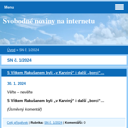
Menu
Svobodné noviny na internetu
Úvod
»
SN č. 1/2024
SN č. 1/2024
S Vítkem Rakušanem byli „v Karviný“ i další „borci“…
30. 1. 2024
Věřte – nevěřte
S Vítkem Rakušanem byli „v Karviný“ i další „borci“…
(Úsměvný komentář)
Celý příspěvek
|
Rubrika:
SN č. 1/2024
|
Komentářů:
0