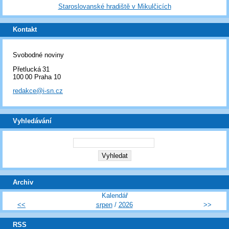
Staroslovanské hradiště v Mikulčicích
Kontakt
Svobodné noviny
Přetlucká 31
100 00 Praha 10
redakce@i-sn.cz
Vyhledávání
Archiv
Kalendář
<<
srpen
/
2026
>>
RSS