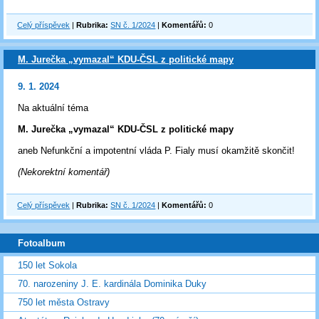
Celý příspěvek
|
Rubrika:
SN č. 1/2024
|
Komentářů:
0
M. Jurečka „vymazal“ KDU-ČSL z politické mapy
9. 1. 2024
Na aktuální téma
M. Jurečka „vymazal“ KDU-ČSL z politické mapy
aneb Nefunkční a impotentní vláda P. Fialy musí okamžitě skončit!
(Nekorektní komentář)
Celý příspěvek
|
Rubrika:
SN č. 1/2024
|
Komentářů:
0
Fotoalbum
150 let Sokola
70. narozeniny J. E. kardinála Dominika Duky
750 let města Ostravy