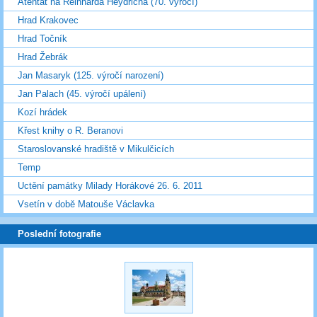
Atentát na Reinharda Heydricha (70. výročí)
Hrad Krakovec
Hrad Točník
Hrad Žebrák
Jan Masaryk (125. výročí narození)
Jan Palach (45. výročí upálení)
Kozí hrádek
Křest knihy o R. Beranovi
Staroslovanské hradiště v Mikulčicích
Temp
Uctění památky Milady Horákové 26. 6. 2011
Vsetín v době Matouše Václavka
Poslední fotografie