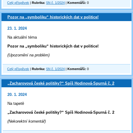
Celý příspěvek
|
Rubrika:
SN č. 1/2024
|
Komentářů:
0
Pozor na „symboliku“ historických dat v politice!
23. 1. 2024
Na aktuální téma
Pozor na „symboliku“ historických dat v politice!
(Upozornění na problém)
Celý příspěvek
|
Rubrika:
SN č. 1/2024
|
Komentářů:
0
„Zacharovová české politiky?“ Spíš Hodinová-Spurná č. 2
20. 1. 2024
Na tapetě
„Zacharovová české politiky?“ Spíš Hodinová-Spurná č. 2
(Nekorektní komentář)