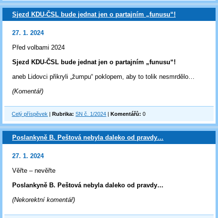
Sjezd KDU-ČSL bude jednat jen o partajním „funusu“!
27. 1. 2024
Před volbami 2024
Sjezd KDU-ČSL bude jednat jen o partajním „funusu“!
aneb Lidovci přikryli „žumpu“ poklopem, aby to tolik nesmrdělo…
(Komentář)
Celý příspěvek
|
Rubrika:
SN č. 1/2024
|
Komentářů:
0
Poslankyně B. Peštová nebyla daleko od pravdy…
27. 1. 2024
Věřte – nevěřte
Poslankyně B. Peštová nebyla daleko od pravdy…
(Nekorektní komentář)