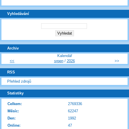
Vyhledávání
Archiv
Kalendář
<<
srpen
/
2026
>>
RSS
Přehled zdrojů
Statistiky
Celkem:
2769336
Měsíc:
62247
Den:
1992
Online:
47