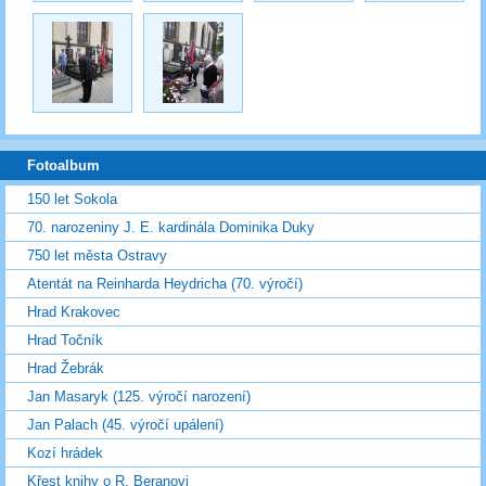
Fotoalbum
150 let Sokola
70. narozeniny J. E. kardinála Dominika Duky
750 let města Ostravy
Atentát na Reinharda Heydricha (70. výročí)
Hrad Krakovec
Hrad Točník
Hrad Žebrák
Jan Masaryk (125. výročí narození)
Jan Palach (45. výročí upálení)
Kozí hrádek
Křest knihy o R. Beranovi