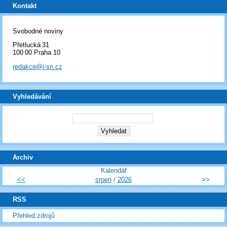
Kontakt
Svobodné noviny
Přetlucká 31
100 00 Praha 10
redakce@i-sn.cz
Vyhledávání
Archiv
Kalendář
<<
srpen
/
2026
>>
RSS
Přehled zdrojů