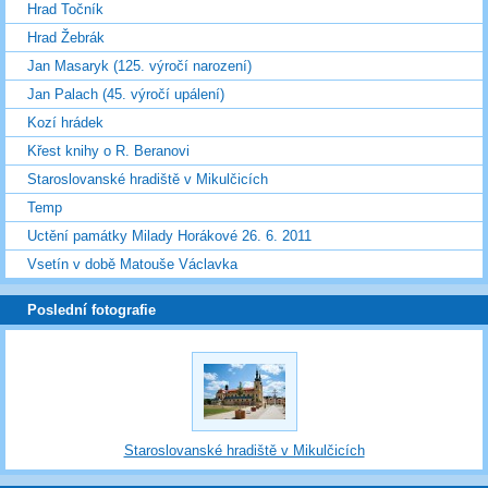
Hrad Točník
Hrad Žebrák
Jan Masaryk (125. výročí narození)
Jan Palach (45. výročí upálení)
Kozí hrádek
Křest knihy o R. Beranovi
Staroslovanské hradiště v Mikulčicích
Temp
Uctění památky Milady Horákové 26. 6. 2011
Vsetín v době Matouše Václavka
Poslední fotografie
Staroslovanské hradiště v Mikulčicích