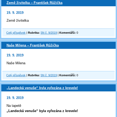
Země živitelka ‒ František Růžička
19. 9. 2019
Země živitelka
Celý příspěvek
|
Rubrika:
SN č. 9/2019
|
Komentářů:
0
Naše Milena ‒ František Růžička
19. 9. 2019
Naše Milena
Celý příspěvek
|
Rubrika:
SN č. 9/2019
|
Komentářů:
0
„Landecká venuše“ byla vyřezána z krevele!
19. 9. 2019
Na tapetě
„Landecká venuše“ byla vyřezána z krevele!