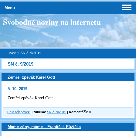
Menu
Svobodné noviny na internetu
Úvod
»
SN č. 9/2019
SN č. 9/2019
Zemřel zpěvák Karel Gott
5. 10. 2019
Zemřel zpěvák Karel Gott
Celý příspěvek
|
Rubrika:
SN č. 9/2019
|
Komentářů:
0
Máme zóny, máme ‒ František Růžička