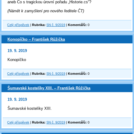
aneb Co s tragickou úrovní pořadu „Historie.cs“?
(Námět k zamyšlení pro nového ředitele ČT)
Celý příspěvek
|
Rubrika:
SN č. 9/2019
|
Komentářů:
0
Konopíčko ‒ František Růžička
19. 9. 2019
Konopíčko
Celý příspěvek
|
Rubrika:
SN č. 9/2019
|
Komentářů:
0
Šumavské kostelíky XIII. ‒ František Růžička
19. 9. 2019
Šumavské kostelíky XIII.
Celý příspěvek
|
Rubrika:
SN č. 9/2019
|
Komentářů:
0