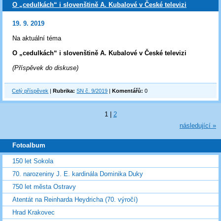
O „cedulkách“ i slovenštině A. Kubalové v České televizi
19. 9. 2019
Na aktuální téma
O „cedulkách“ i slovenštině A. Kubalové v České televizi
(Příspěvek do diskuse)
Celý příspěvek
|
Rubrika:
SN č. 9/2019
|
Komentářů:
0
1
|
2
následující »
Fotoalbum
150 let Sokola
70. narozeniny J. E. kardinála Dominika Duky
750 let města Ostravy
Atentát na Reinharda Heydricha (70. výročí)
Hrad Krakovec