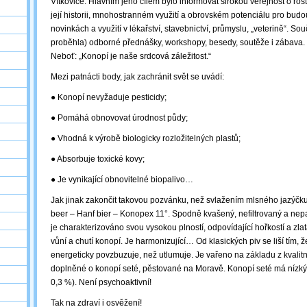
Vítkovice. Hlavním jeho cílem bylo informovat širokou veřejnost o rostl
její historii, mnohostranném využití a obrovském potenciálu pro budo
novinkách a využití v lékařství, stavebnictví, průmyslu, „veterině“. Souč
proběhla) odborné přednášky, workshopy, besedy, soutěže i zábava. 
Neboť: „Konopí je naše srdcová záležitost.“
Mezi patnácti body, jak zachránit svět se uvádí:
● Konopí nevyžaduje pesticidy;
● Pomáhá obnovovat úrodnost půdy;
● Vhodná k výrobě biologicky rozložitelných plastů;
● Absorbuje toxické kovy;
● Je vynikající obnovitelné biopalivo…
Jak jinak zakončit takovou pozvánku, než svlažením mlsného jazýč
beer – Hanf bier – Konopex 11°. Spodně kvašený, nefiltrovaný a nepa
je charakterizováno svou vysokou plností, odpovídající hořkostí a zl
vůní a chutí konopí. Je harmonizující… Od klasických piv se liší tím,
energeticky povzbuzuje, než utlumuje. Je vařeno na základu z kvalit
doplněné o konopí seté, pěstované na Moravě. Konopí seté má nízk
0,3 %). Není psychoaktivní!
Tak na zdraví i osvěžení!