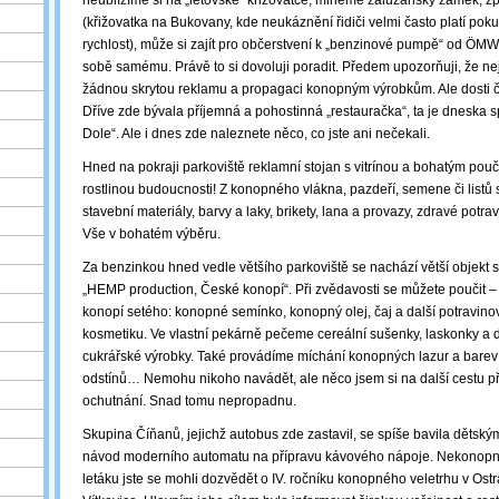
neublížíme si na „letovské“ křižovatce, mineme zalužanský zámek, 
(křižovatka na Bukovany, kde neukáznění řidiči velmi často platí po
rychlost), může si zajít pro občerstvení k „benzinové pumpě“ od ÖM
sobě samému. Právě to si dovoluji poradit. Předem upozorňuji, že 
žádnou skrytou reklamu a propagaci konopným výrobkům. Ale dosti ča
Dříve zde bývala příjemná a pohostinná „restauračka“, ta je dneska 
Dole“. Ale i dnes zde naleznete něco, co jste ani nečekali.
Hned na pokraji parkoviště reklamní stojan s vitrínou a bohatým pou
rostlinou budoucnosti! Z konopného vlákna, pazdeří, semene či listů se 
stavební materiály, barvy a laky, brikety, lana a provazy, zdravé potr
Vše v bohatém výběru.
Za benzinkou hned vedle většího parkoviště se nachází větší objekt
„HEMP production, České konopí“. Při zvědavosti se můžete poučit –
konopí setého: konopné semínko, konopný olej, čaj a další potravin
kosmetiku. Ve vlastní pekárně pečeme cereální sušenky, laskonky a 
cukrářské výrobky. Také provádíme míchání konopných lazur a barev
odstínů… Nemohu nikoho navádět, ale něco jsem si na další cestu př
ochutnání. Snad tomu nepropadnu.
Skupina Číňanů, jejichž autobus zde zastavil, se spíše bavila dětským
návod moderního automatu na přípravu kávového nápoje. Nekonopn
letáku jste se mohli dozvědět o IV. ročníku konopného veletrhu v Ostra