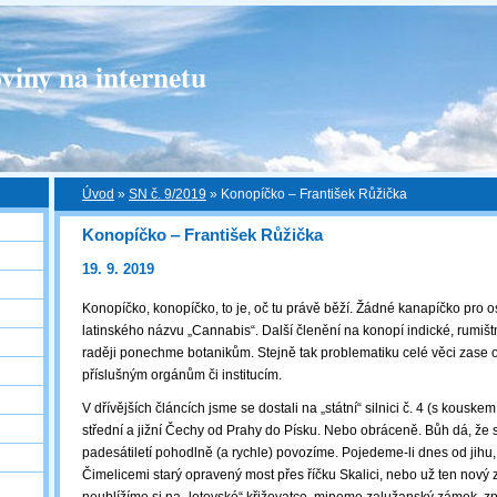
viny na internetu
Úvod
»
SN č. 9/2019
»
Konopíčko ‒ František Růžička
Konopíčko ‒ František Růžička
19. 9. 2019
Konopíčko, konopíčko, to je, oč tu právě běží. Žádné kanapíčko pro o
latinského názvu „Cannabis“. Další členění na konopí indické, rumišt
raději ponechme botanikům. Stejně tak problematiku celé věci zase
příslušným orgánům či institucím.
V dřívějších článcích jsme se dostali na „státní“ silnici č. 4 (s kouskem 
střední a jižní Čechy od Prahy do Písku. Nebo obráceně. Bůh dá, že s
padesátiletí pohodlně (a rychle) povozíme. Pojedeme-li dnes od jihu
Čimelicemi starý opravený most přes říčku Skalici, nebo už ten nový