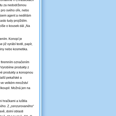
zpomalíme v Chraštičkách
kutu za nedodrženou
W pro svého oře, nebo
nejsem agent a nedělám
sto tudy projíždím.
spíše o kousek dál „Na
čením. Konopí je
již vyrábí textil, papír,
aviny nebo kosmetika.
 s firemním označením
 Vyrobíme produkty z
ové produkty a konopnou
další pekařské a
 ve velkém množství
ikoupil. Možná jen na
i hračkami a luštila
ého. Z „cenzurovaného“
vě, dolní oblasti