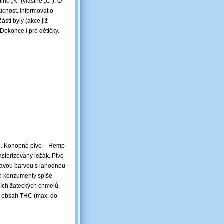
ině „K“ (vlastně „C“). O
ucnost. Informovat o
ástí byly (akce již
Dokonce i pro dětičky.
ku. Konopné pivo – Hemp
sterizovaný ležák. Pivo
atavou barvou s lahodnou
 že konzumenty spíše
ních žateckých chmelů,
ý obsah THC (max. do