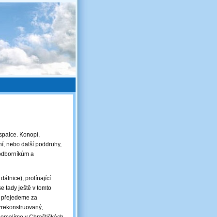
spalce. Konopí,
ní, nebo další poddruhy,
 odborníkům a
dálnice), protínající
e tady ještě v tomto
, přejedeme za
 zrekonstruovaný,