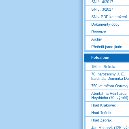
SN č. 4/2017
SN č. 3/2017
SN v PDF ke stažení
Dokumenty doby
Recenze
Archiv
Přečetli jsme jinde
Fotoalbum
150 let Sokola
70. narozeniny J. E.
kardinála Dominika D
750 let města Ostravy
Atentát na Reinharda
Heydricha (70. výročí)
Hrad Krakovec
Hrad Točník
Hrad Žebrák
Jan Masaryk (125. výr