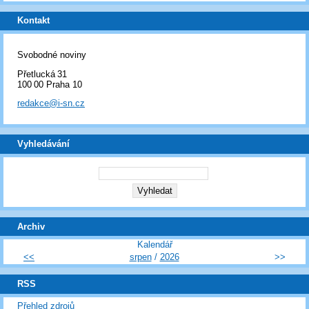
Kontakt
Svobodné noviny
Přetlucká 31
100 00 Praha 10
redakce@i-sn.cz
Vyhledávání
Archiv
Kalendář
<<
srpen
/
2026
>>
RSS
Přehled zdrojů