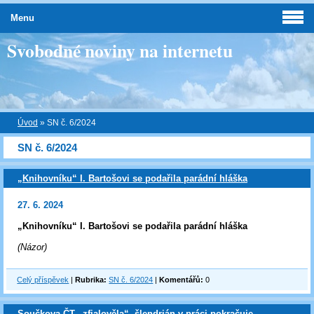
Menu
Svobodné noviny na internetu
Úvod
»
SN č. 6/2024
SN č. 6/2024
„Knihovníku“ I. Bartošovi se podařila parádní hláška
27. 6. 2024
„Knihovníku“ I. Bartošovi se podařila parádní hláška
(Názor)
Celý příspěvek
|
Rubrika:
SN č. 6/2024
|
Komentářů:
0
Součkova ČT „zfialověla“, šlendrián v práci pokračuje…