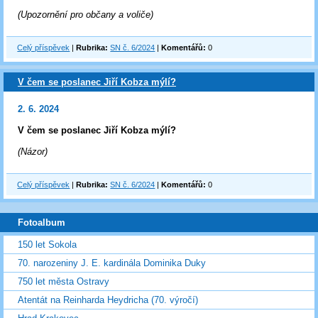
(Upozornění pro občany a voliče)
Celý příspěvek
|
Rubrika:
SN č. 6/2024
|
Komentářů:
0
V čem se poslanec Jiří Kobza mýlí?
2. 6. 2024
V čem se poslanec Jiří Kobza mýlí?
(Názor)
Celý příspěvek
|
Rubrika:
SN č. 6/2024
|
Komentářů:
0
Fotoalbum
150 let Sokola
70. narozeniny J. E. kardinála Dominika Duky
750 let města Ostravy
Atentát na Reinharda Heydricha (70. výročí)