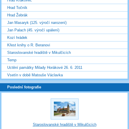
Hrad Krakovec
Hrad Točník
Hrad Žebrák
Jan Masaryk (125. výročí narození)
Jan Palach (45. výročí upálení)
Kozí hrádek
Křest knihy o R. Beranovi
Staroslovanské hradiště v Mikulčicích
Temp
Uctění památky Milady Horákové 26. 6. 2011
Vsetín v době Matouše Václavka
Poslední fotografie
Staroslovanské hradiště v Mikulčicích