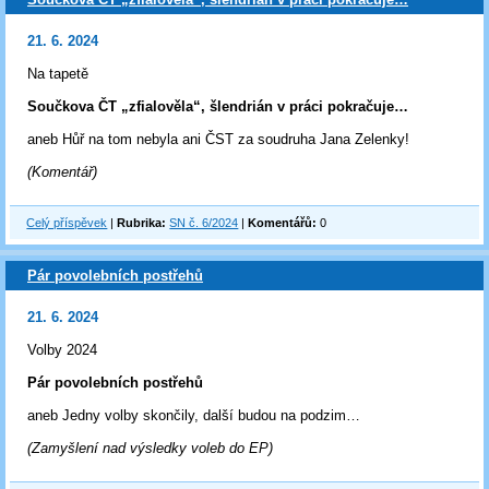
21. 6. 2024
Na tapetě
Součkova ČT „zfialověla“, šlendrián v práci pokračuje…
aneb Hůř na tom nebyla ani ČST za soudruha Jana Zelenky!
(Komentář)
Celý příspěvek
|
Rubrika:
SN č. 6/2024
|
Komentářů:
0
Pár povolebních postřehů
21. 6. 2024
Volby 2024
Pár povolebních postřehů
aneb Jedny volby skončily, další budou na podzim…
(Zamyšlení nad výsledky voleb do EP)