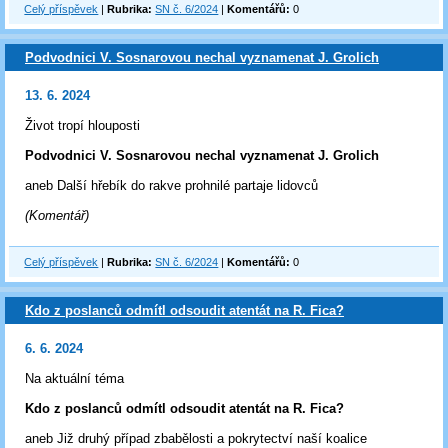
Celý příspěvek
|
Rubrika:
SN č. 6/2024
|
Komentářů:
0
Podvodnici V. Sosnarovou nechal vyznamenat J. Grolich
13. 6. 2024
Život tropí hlouposti
Podvodnici V. Sosnarovou nechal vyznamenat J. Grolich
aneb Další hřebík do rakve prohnilé partaje lidovců
(Komentář)
Celý příspěvek
|
Rubrika:
SN č. 6/2024
|
Komentářů:
0
Kdo z poslanců odmítl odsoudit atentát na R. Fica?
6. 6. 2024
Na aktuální téma
Kdo z poslanců odmítl odsoudit atentát na R. Fica?
aneb Již druhý případ zbabělosti a pokrytectví naší koalice