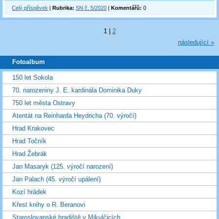
Celý příspěvek
|
Rubrika:
SN č. 5/2020
|
Komentářů:
0
1
|
2
následující »
Fotoalbum
150 let Sokola
70. narozeniny J. E. kardinála Dominika Duky
750 let města Ostravy
Atentát na Reinharda Heydricha (70. výročí)
Hrad Krakovec
Hrad Točník
Hrad Žebrák
Jan Masaryk (125. výročí narození)
Jan Palach (45. výročí upálení)
Kozí hrádek
Křest knihy o R. Beranovi
Staroslovanské hradiště v Mikulčicích