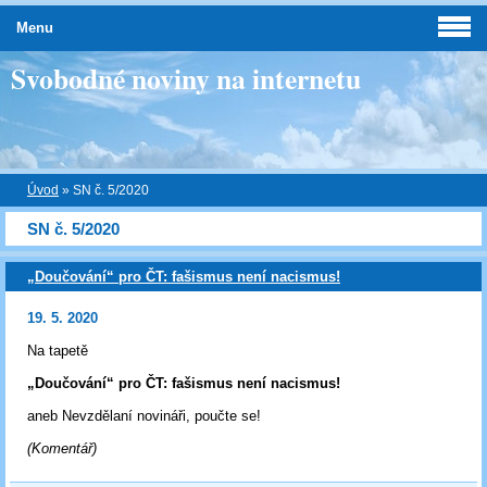
Menu
Svobodné noviny na internetu
Úvod
»
SN č. 5/2020
SN č. 5/2020
„Doučování“ pro ČT: fašismus není nacismus!
19. 5. 2020
Na tapetě
„Doučování“ pro ČT: fašismus není nacismus!
aneb Nevzdělaní novináři, poučte se!
(Komentář)