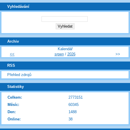
Vyhledávání
Archiv
Kalendář
<<
srpen
/
2026
>>
RSS
Přehled zdrojů
Statistiky
Celkem:
2773151
Měsíc:
60345
Den:
1488
Online:
38