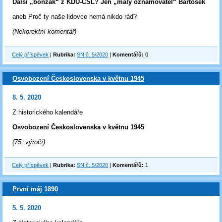
Další „bonzák“ z KDU-ČSL? Jen „malý oznamovatel“ Bartošek
aneb Proč ty naše lidovce nemá nikdo rád?
(Nekorektní komentář)
Celý příspěvek
|
Rubrika:
SN č. 5/2020
|
Komentářů:
0
Osvobození Československa v květnu 1945
8. 5. 2020
Z historického kalendáře
Osvobození Československa v květnu 1945
(75. výročí)
Celý příspěvek
|
Rubrika:
SN č. 5/2020
|
Komentářů:
1
První máj 1890
5. 5. 2020