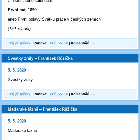
Z historického kalendáře
První máj 1890
aneb První oslavy Svátku práce v českých zemích
(130. výročí)
Celý příspěvek
|
Rubrika:
SN č. 5/2020
|
Komentářů:
0
Švestky zrály ‒ František Růžička
5. 5. 2020
Švestky zrály
Celý příspěvek
|
Rubrika:
SN č. 5/2020
|
Komentářů:
0
Maďarské lázně ‒ František Růžička
5. 5. 2020
Maďarské lázně