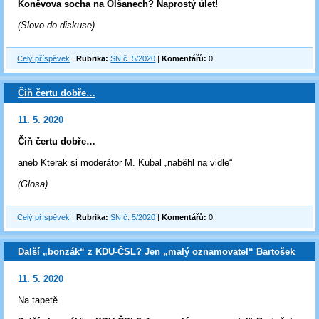
Koněvova socha na Olšanech? Naprostý úlet!
(Slovo do diskuse)
Celý příspěvek
|
Rubrika:
SN č. 5/2020
|
Komentářů:
0
Čiň čertu dobře…
11. 5. 2020
Čiň čertu dobře…
aneb Kterak si moderátor M. Kubal „naběhl na vidle“
(Glosa)
Celý příspěvek
|
Rubrika:
SN č. 5/2020
|
Komentářů:
0
Další „bonzák“ z KDU-ČSL? Jen „malý oznamovatel“ Bartošek
11. 5. 2020
Na tapetě