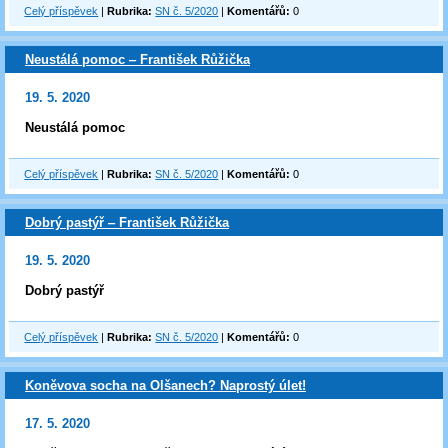
Celý příspěvek
|
Rubrika:
SN č. 5/2020
|
Komentářů:
0
Neustálá pomoc ‒ František Růžička
19. 5. 2020
Neustálá pomoc
Celý příspěvek
|
Rubrika:
SN č. 5/2020
|
Komentářů:
0
Dobrý pastýř ‒ František Růžička
19. 5. 2020
Dobrý pastýř
Celý příspěvek
|
Rubrika:
SN č. 5/2020
|
Komentářů:
0
Koněvova socha na Olšanech? Naprostý úlet!
17. 5. 2020