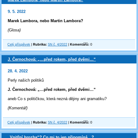
9. 5. 2022
Marek Lambora, nebo Martin Lambora?
(Glosa)
Celý příspěvek
|
Rubrika:
SN č. 4/2022
|
Komentářů:
0
J. Černochová: „…před rokem, před dvěmi…“
28. 4. 2022
Perly našich politiků
J. Černochová: „…před rokem, před dvěmi…“
aneb Co s političkou, která nezná dějiny ani gramatiku?
(Komentář)
Celý příspěvek
|
Rubrika:
SN č. 4/2022
|
Komentářů:
0
„Vnitřní hrozba“? Co mi to jen připomíná…?