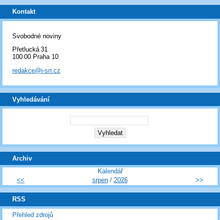
Kontakt
Svobodné noviny
Přetlucká 31
100 00 Praha 10
redakce@i-sn.cz
Vyhledávání
Archiv
Kalendář
<<
srpen
/
2026
>>
RSS
Přehled zdrojů