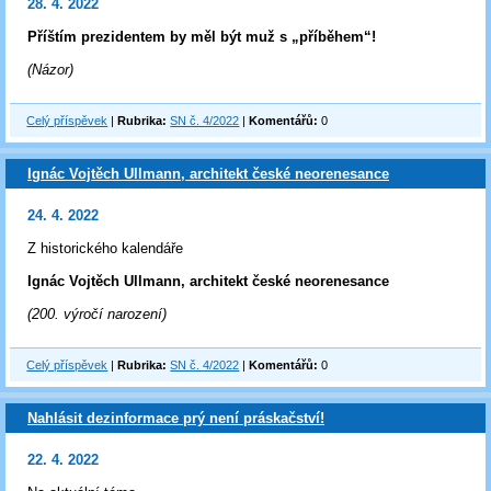
28. 4. 2022
Příštím prezidentem by měl být muž s „příběhem“!
(Názor)
Celý příspěvek
|
Rubrika:
SN č. 4/2022
|
Komentářů:
0
Ignác Vojtěch Ullmann, architekt české neorenesance
24. 4. 2022
Z historického kalendáře
Ignác Vojtěch Ullmann, architekt české neorenesance
(200. výročí narození)
Celý příspěvek
|
Rubrika:
SN č. 4/2022
|
Komentářů:
0
Nahlásit dezinformace prý není práskačství!
22. 4. 2022