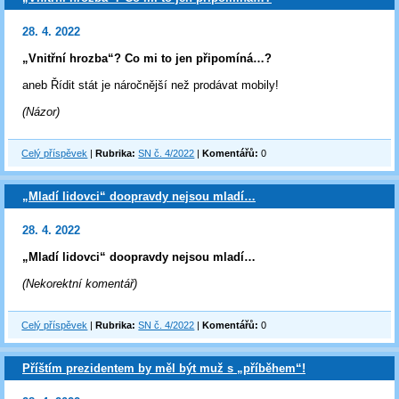
28. 4. 2022
„Vnitřní hrozba“? Co mi to jen připomíná…?
aneb Řídit stát je náročnější než prodávat mobily!
(Názor)
Celý příspěvek
|
Rubrika:
SN č. 4/2022
|
Komentářů:
0
„Mladí lidovci“ doopravdy nejsou mladí…
28. 4. 2022
„Mladí lidovci“ doopravdy nejsou mladí…
(Nekorektní komentář)
Celý příspěvek
|
Rubrika:
SN č. 4/2022
|
Komentářů:
0
Příštím prezidentem by měl být muž s „příběhem“!