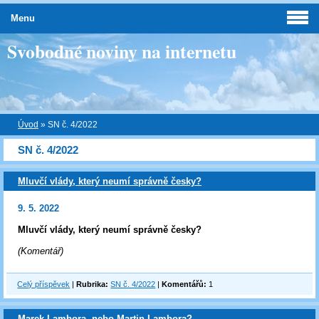
Menu
Svobodné noviny na internetu
Úvod
»
SN č. 4/2022
SN č. 4/2022
Mluvčí vlády, který neumí správně česky?
9. 5. 2022
Mluvčí vlády, který neumí správně česky?
(Komentář)
Celý příspěvek
|
Rubrika:
SN č. 4/2022
|
Komentářů:
1
Marek Lambora, nebo Martin Lambora?