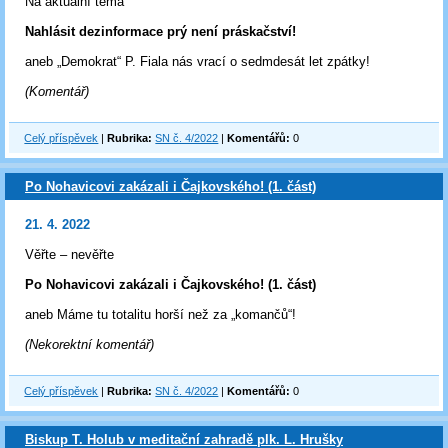
Na aktuální téma
Nahlásit dezinformace prý není práskačství!
aneb „Demokrat“ P. Fiala nás vrací o sedmdesát let zpátky!
(Komentář)
Celý příspěvek
|
Rubrika:
SN č. 4/2022
|
Komentářů:
0
Po Nohavicovi zakázali i Čajkovského! (1. část)
21. 4. 2022
Věřte – nevěřte
Po Nohavicovi zakázali i Čajkovského! (1. část)
aneb Máme tu totalitu horší než za „komančů“!
(Nekorektní komentář)
Celý příspěvek
|
Rubrika:
SN č. 4/2022
|
Komentářů:
0
Biskup T. Holub v meditační zahradě plk. L. Hrušky