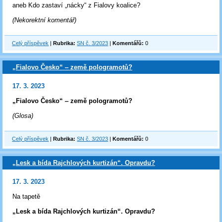
aneb Kdo zastaví „nácky“ z Fialovy koalice?
(Nekorektní komentář)
Celý příspěvek
|
Rubrika:
SN č. 3/2023
|
Komentářů:
0
„Fialovo Česko“ ‒ země pologramotů?
17. 3. 2023
„Fialovo Česko“ ‒ země pologramotů?
(Glosa)
Celý příspěvek
|
Rubrika:
SN č. 3/2023
|
Komentářů:
0
„Lesk a bída Rajchlových kurtizán“. Opravdu?
17. 3. 2023
Na tapetě
„Lesk a bída Rajchlových kurtizán“. Opravdu?