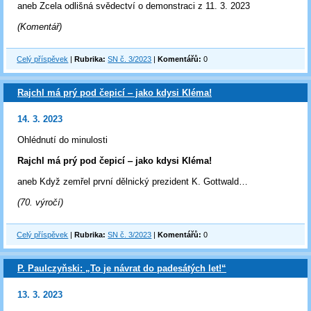
aneb Zcela odlišná svědectví o demonstraci z 11. 3. 2023
(Komentář)
Celý příspěvek
|
Rubrika:
SN č. 3/2023
|
Komentářů:
0
Rajchl má prý pod čepicí ‒ jako kdysi Kléma!
14. 3. 2023
Ohlédnutí do minulosti
Rajchl má prý pod čepicí ‒ jako kdysi Kléma!
aneb Když zemřel první dělnický prezident K. Gottwald…
(70. výročí)
Celý příspěvek
|
Rubrika:
SN č. 3/2023
|
Komentářů:
0
P. Paulczyňski: „To je návrat do padesátých let!“
13. 3. 2023