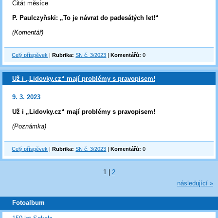
Citát měsíce
P. Paulczyňski: „To je návrat do padesátých let!“
(Komentář)
Celý příspěvek
|
Rubrika:
SN č. 3/2023
|
Komentářů:
0
Už i „Lidovky.cz“ mají problémy s pravopisem!
9. 3. 2023
Už i „Lidovky.cz“ mají problémy s pravopisem!
(Poznámka)
Celý příspěvek
|
Rubrika:
SN č. 3/2023
|
Komentářů:
0
1
|
2
následující »
Fotoalbum