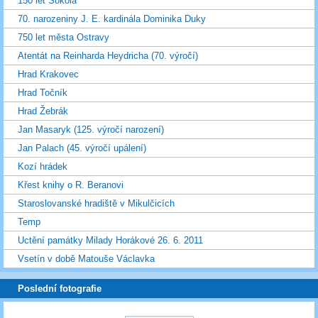
150 let Sokola
70. narozeniny J. E. kardinála Dominika Duky
750 let města Ostravy
Atentát na Reinharda Heydricha (70. výročí)
Hrad Krakovec
Hrad Točník
Hrad Žebrák
Jan Masaryk (125. výročí narození)
Jan Palach (45. výročí upálení)
Kozí hrádek
Křest knihy o R. Beranovi
Staroslovanské hradiště v Mikulčicích
Temp
Uctění památky Milady Horákové 26. 6. 2011
Vsetín v době Matouše Václavka
Poslední fotografie