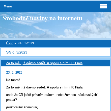
Menu
Svobodné noviny na internetu
Úvod
»
SN č. 3/2023
SN č. 3/2023
Za to měl již dávno sedět. A spolu s ním i P. Fiala
23. 3. 2023
Na tapetě
Za to měl již dávno sedět. A spolu s ním i P. Fiala
aneb Je ČR ještě právním státem, nebo žumpou „náckovských“
prasat?
(Nekorektní komentář)