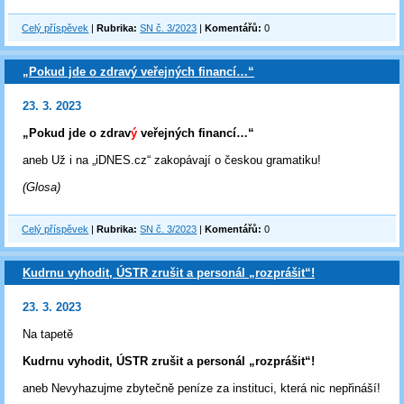
Celý příspěvek
|
Rubrika:
SN č. 3/2023
|
Komentářů:
0
„Pokud jde o zdravý veřejných financí…“
23. 3. 2023
„Pokud jde o zdrav
ý
veřejných financí…“
aneb Už i na „iDNES.cz“ zakopávají o českou gramatiku!
(Glosa)
Celý příspěvek
|
Rubrika:
SN č. 3/2023
|
Komentářů:
0
Kudrnu vyhodit, ÚSTR zrušit a personál „rozprášit“!
23. 3. 2023
Na tapetě
Kudrnu vyhodit, ÚSTR zrušit a personál „rozprášit“!
aneb Nevyhazujme zbytečně peníze za instituci, která nic nepřináší!