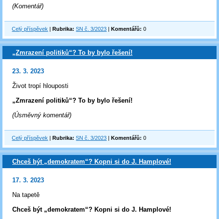
(Komentář)
Celý příspěvek
|
Rubrika:
SN č. 3/2023
|
Komentářů:
0
„Zmrazení politiků“? To by bylo řešení!
23. 3. 2023
Život tropí hlouposti
„Zmrazení politiků“? To by bylo řešení!
(Úsměvný komentář)
Celý příspěvek
|
Rubrika:
SN č. 3/2023
|
Komentářů:
0
Chceš být „demokratem“? Kopni si do J. Hamplové!
17. 3. 2023
Na tapetě
Chceš být „demokratem“? Kopni si do J. Hamplové!