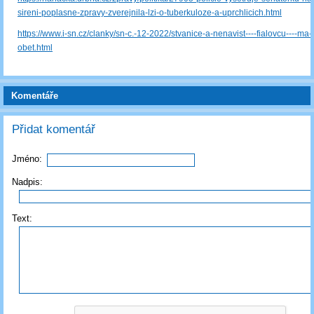
sireni-poplasne-zpravy-zverejnila-lzi-o-tuberkuloze-a-uprchlicich.html
https://www.i-sn.cz/clanky/sn-c.-12-2022/stvanice-a-nenavist----fialovcu----ma-
obet.html
Komentáře
Přidat komentář
Jméno:
Nadpis:
Text: