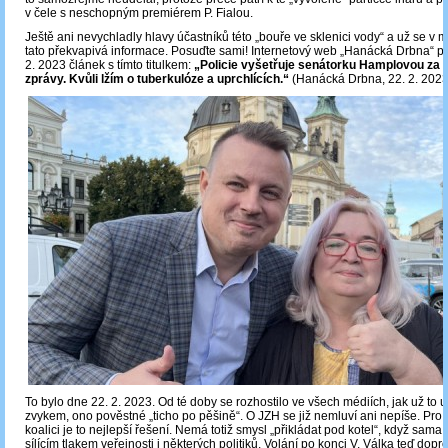
v čele s neschopným premiérem P. Fialou.
Ještě ani nevychladly hlavy účastníků této „bouře ve sklenici vody“ a už se v m
tato překvapivá informace. Posuďte sami! Internetový web „Hanácká Drbna“ př
2. 2023 článek s tímto titulkem:
„Policie vyšetřuje senátorku Hamplovou za š
zprávy. Kvůli lžím o tuberkulóze a uprchlících.“
(Hanácká Drbna, 22. 2. 2023
To bylo dne 22. 2. 2023. Od té doby se rozhostilo ve všech médiích, jak už to 
zvykem, ono pověstné „ticho po pěšině“. O JZH se již nemluví ani nepíše. Pro 
koalici je to nejlepší řešení. Nemá totiž smysl „přikládat pod kotel“, když sama
sílícím tlakem veřejnosti i některých politiků. Volání po konci V. Válka teď dopr