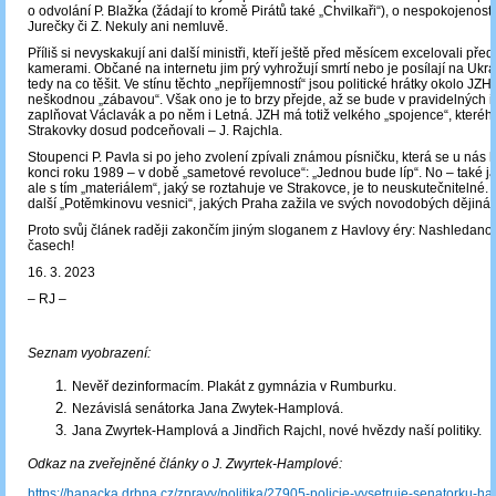
o odvolání P. Blažka (žádají to kromě Pirátů také „Chvilkaři“), o nespokojenosti
Jurečky či Z. Nekuly ani nemluvě.
Příliš si nevyskakují ani další ministři, kteří ještě před měsícem excelovali před
kamerami. Občané na internetu jim prý vyhrožují smrtí nebo je posílají na Ukr
tedy na co těšit. Ve stínu těchto „nepříjemností“ jsou politické hrátky okolo JZH
neškodnou „zábavou“. Však ono je to brzy přejde, až se bude v pravidelných i
zaplňovat Václavák a po něm i Letná. JZH má totiž velkého „spojence“, kterého
Strakovky dosud podceňovali – J. Rajchla.
Stoupenci P. Pavla si po jeho zvolení zpívali známou písničku, která se u nás h
konci roku 1989 – v době „sametové revoluce“: „Jednou bude líp“. No ‒ také já 
ale s tím „materiálem“, jaký se roztahuje ve Strakovce, je to neuskutečnitelné.
další „Potěmkinovu vesnici“, jakých Praha zažila ve svých novodobých dějinách
Proto svůj článek raději zakončím jiným sloganem z Havlovy éry: Nashledanou
časech!
16. 3. 2023
‒ RJ ‒
Seznam vyobrazení:
Nevěř dezinformacím. Plakát z gymnázia v Rumburku.
Nezávislá senátorka Jana Zwytek-Hamplová.
Jana Zwyrtek-Hamplová a Jindřich Rajchl, nové hvězdy naší politiky.
Odkaz na zveřejněné články o J. Zwyrtek-Hamplové:
https://hanacka.drbna.cz/zpravy/politika/27905-policie-vysetruje-senatorku-h