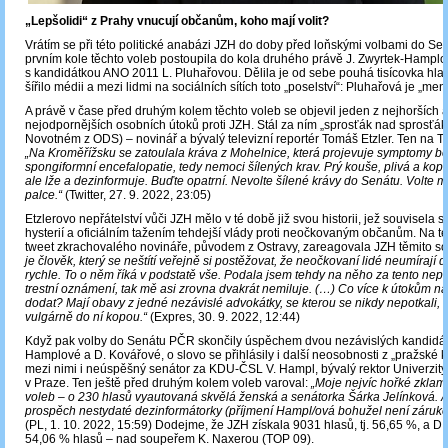
„Lepšolidi“ z Prahy vnucují občanům, koho mají volit?
Vrátím se při této politické anabázi JZH do doby před loňskými volbami do S
prvním kole těchto voleb postoupila do kola druhého právě J. Zwyrtek-Hamplo
s kandidátkou ANO 2011 L. Pluhařovou. Dělila je od sebe pouhá tisícovka hlas
šířilo médii a mezi lidmi na sociálních sítích toto „poselství“: Pluhařová je „menš
A právě v čase před druhým kolem těchto voleb se objevil jeden z nejhorších 
nejodpornějších osobních útoků proti JZH. Stál za ním „sprosťák nad sprosťák
Novotném z ODS) – novinář a bývalý televizní reportér Tomáš Etzler. Ten na Tw
„Na Kroměřížsku se zatoulala kráva z Mohelnice, která projevuje symptomy bo
spongiformní encefalopatie, tedy nemoci šílených krav. Prý kouše, plivá a kop
ale lže a dezinformuje. Buďte opatrní. Nevolte šílené krávy do Senátu. Volte m
palce.“
(Twitter, 27. 9. 2022, 23:05)
Etzlerovo nepřátelství vůči JZH mělo v té době již svou historii, jež souvisela 
hysterií a oficiálním tažením tehdejší vlády proti neočkovaným občanům. Na 
tweet zkrachovalého novináře, původem z Ostravy, zareagovala JZH těmito s
je člověk, který se neštítí veřejně si postěžovat, že neočkovaní lidé neumírají 
rychle. To o něm říká v podstatě vše. Podala jsem tehdy na něho za tento nepři
trestní oznámení, tak mě asi zrovna dvakrát nemiluje. (…) Co více k útokům n
dodat? Mají obavy z jedné nezávislé advokátky, se kterou se nikdy nepotkali, a
vulgárně do ní kopou.“
(Expres, 30. 9. 2022, 12:44)
Když pak volby do Senátu PČR skončily úspěchem dvou nezávislých kandidáte
Hamplové a D. Kovářové, o slovo se přihlásily i další neosobnosti z „pražské k
mezi nimi i neúspěšný senátor za KDU-ČSL V. Hampl, bývalý rektor Univerzity
v Praze. Ten ještě před druhým kolem voleb varoval:
„Moje nejvíc hořké zklam
voleb – o 230 hlasů vyautovaná skvělá ženská a senátorka Šárka Jelínková. A
prospěch nestydaté dezinformátorky (příjmení Hampl/ová bohužel není zárukou
(PL, 1. 10. 2022, 15:59) Dodejme, že JZH získala 9031 hlasů, tj. 56,65 %, a D
54,06 % hlasů – nad soupeřem K. Naxerou (TOP 09).