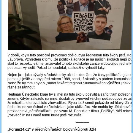
V době, kdy k této politické provokaci došlo, byla ředitelkou této školy jistá Mg
Laubrová. Vzhledem k tomu, že politická agitace je na našich školách nepřípu
škol to respektuje), měl zřizovatel tohoto školského zařízení dotyčnou ředitelk
potrestat: vyhodit. Pokud to neudělal, zaslouží si vyhodit taky.
Nejen já – jako bývalý středoškolský učitel – doufám, že časy politické agitace, 
pamatuji ještě z doby před rokem 1989, snad již skončily s pádem komunistic
Nebo že by tomu bylo v „sudeťáckém“ regionu Šluknovského výběžku jinak? P
rázně zasáhnout!
Hejtman Ústeckého kraje by si měl na tuto školu posvítit a zařídit tam potřebn
změny. Kdyby záleželo na mně, dostali by výpověď všichni pedagogové ze zdejš
že mlčeli a tolerovali tuto zhovadilost. Ryba totiž smrdí pokaždé od hlavy. Já 
ředitelku nezaměstnal ve školství ani jako uklízečku. Ale mohla by dělat nov
prezidentovi „nástěnkářku“ – po vzoru M. Donutila z filmu „Pelíšky“. Náš rekval
„rozvědčík“ na Hradě tomu bude jistě rozumět.
─────
„Forum24.cz“ v předních řadách bojovníků proti JZH