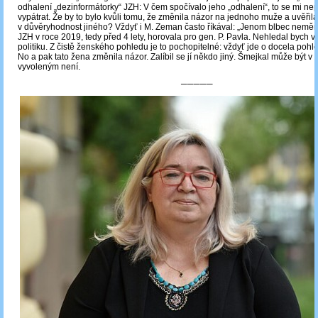
odhalení „dezinformátorky“ JZH: V čem spočívalo jeho „odhalení“, to se mi ne
vypátrat. Že by to bylo kvůli tomu, že změnila názor na jednoho muže a uvěřila
v důvěryhodnost jiného? Vždyť i M. Zeman často říkával: „Jenom blbec nemění 
JZH v roce 2019, tedy před 4 lety, horovala pro gen. P. Pavla. Nehledal bych 
politiku. Z čistě ženského pohledu je to pochopitelné: vždyť jde o docela poh
No a pak tato žena změnila názor. Zalíbil se jí někdo jiný. Šmejkal může být v k
vyvoleným není.
─────