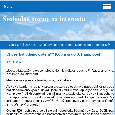
Menu
Svobodné noviny na internetu
Úvod
»
SN č. 3/2023
»
Chceš být „demokratem“? Kopni si do J. Hamplové!
Chceš být „demokratem“? Kopni si do J. Hamplové!
17. 3. 2023
Motto:
„Nataša Zwratek Lemplová. Není to nějaká ropucha?“
(Názor anonymní
z diskuse na internetu)
Máme u nás prasata hnědá, rudá, ba i fialová…
Aby bylo každému jasné, v jakém prostoru se odehrává naše politika za posled
polistopadového vývoje, dovolil jsem si v titulku této kapitoly článku o Mgr. Ja
Hamplové (= JZH) poněkud rozšířit známý a často citovaný výrok filmového rež
Hřebejka, jednoho z podporovatelů „prezidenta-rozvědčíka“ gen. P. Pavla. Mysl
ten nadpis úplný a politicky vyvážený, než tomu bylo v době, kdy toto sdělení 
filmu „Pelíšky“ pronesl.
O paní JZH nepíšu poprvé a jistě ani naposledy. Těší mě rovněž to, že SN patři
periodikům, jež rozpoznala s dostatečným předstihem, že se jedná o novou na