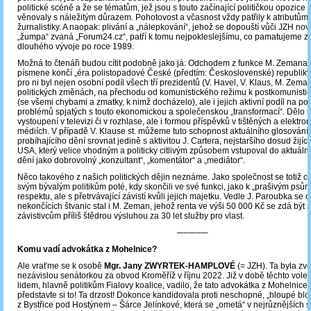
politické scéně a že se tématům, jež jsou s touto začínající političkou opozice 
věnovaly s náležitým důrazem. Pohotovost a včasnost vždy patřily k atributům k
žurnalistiky. A naopak: plivání a „nálepkování“, jehož se dopouští vůči JZH no
„žumpa“ zvaná „Forum24.cz“, patří k tomu nejpokleslejšímu, co pamatujeme z
dlouhého vývoje po roce 1989.
Možná to čtenáři budou cítit podobně jako já: Odchodem z funkce M. Zemana 
písmene končí „éra polistopadové České (předtím: Československé) republiky
pro ni byl nejen osobní podíl všech tří prezidentů (V. Havel, V. Klaus, M. Zema
politických změnách, na přechodu od komunistického režimu k postkomunistic
(se všemi chybami a zmatky, k nimž docházelo), ale i jejich aktivní podíl na 
problémů spjatých s touto ekonomickou a společenskou „transformací“. Dělo s
vystoupení v televizi či v rozhlase, ale i formou příspěvků v tištěných a elektro
médiích. V případě V. Klause st. můžeme tuto schopnost aktuálního glosování
probíhajícího dění srovnat jedině s aktivitou J. Cartera, nejstaršího dosud žijíc
USA, který velice vhodným a politicky citlivým způsobem vstupoval do aktuální
dění jako dobrovolný „konzultant“, „komentátor“ a „mediátor“.
Něco takového z našich politických dějin neznáme. Jako společnost se totiž 
svým bývalým politikům poté, kdy skončili ve své funkci, jako k „prašivým psům
respektu, ale s přetrvávající závistí kvůli jejich majetku. Vedle J. Paroubka se o
nekončících štvanic stal i M. Zeman, jehož renta ve výši 50 000 Kč se zdá být
závistivcům příliš štědrou výsluhou za 30 let služby pro vlast.
─────
Komu vadí advokátka z Mohelnice?
Ale vraťme se k osobě
Mgr. Jany ZWYRTEK-HAMPLOVÉ
(= JZH). Ta byla zv
nezávislou senátorkou za obvod Kroměříž v říjnu 2022. Již v době těchto vole
lidem, hlavně politikům Fialovy koalice, vadilo, že tato advokátka z Mohelnice
představte si to! Ta drzost! Dokonce kandidovala proti neschopné, „hloupé bl
z Bystřice pod Hostýnem – Šárce Jelínkové, která se „ometá“ v nejrůznějších s