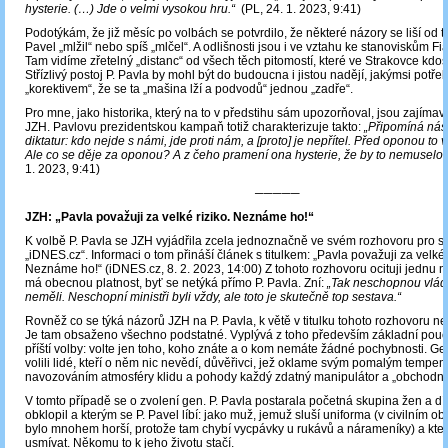
hysterie. (…) Jde o velmi vysokou hru.“
(PL, 24. 1. 2023, 9:41)
Podotýkám, že již měsíc po volbách se potvrdilo, že některé názory se liší od to
Pavel „mlžil“ nebo spíš „mlčel“. A odlišnosti jsou i ve vztahu ke stanoviskům Fia
Tam vidíme zřetelný „distanc“ od všech těch pitomostí, které ve Strakovce kdos
Střízlivý postoj P. Pavla by mohl být do budoucna i jistou nadějí, jakýmsi potř
„korektivem“, že se ta „mašina lží a podvodů“ jednou „zadře“.
Pro mne, jako historika, který na to v předstihu sám upozorňoval, jsou zajímav
JZH. Pavlovu prezidentskou kampaň totiž charakterizuje takto:
„Připomíná nás
diktatur: kdo nejde s námi, jde proti nám, a [proto] je nepřítel. Před oponou to 
Ale co se děje za oponou? A z čeho pramení ona hysterie, že by to nemuselo v
1. 2023, 9:41)
─────
JZH: „Pavla považuji za velké riziko. Neznáme ho!“
K volbě P. Pavla se JZH vyjádřila zcela jednoznačně ve svém rozhovoru pro s
„iDNES.cz“. Informaci o tom přináší článek s titulkem: „Pavla považuji za velké 
Neznáme ho!“ (iDNES.cz, 8. 2. 2023, 14:00) Z tohoto rozhovoru ocituji jednu m
má obecnou platnost, byť se netýká přímo P. Pavla. Zní:
„Tak neschopnou vlád
neměli. Neschopní ministři byli vždy, ale toto je skutečně top sestava.“
Rovněž co se týká názorů JZH na P. Pavla, k větě v titulku tohoto rozhovoru ne
Je tam obsaženo všechno podstatné. Vyplývá z toho především základní pouč
příští volby: volte jen toho, koho znáte a o kom nemáte žádné pochybnosti. Gen.
volili lidé, kteří o něm nic nevědí, důvěřivci, jež oklame svým pomalým tempem
navozováním atmosféry klidu a pohody každý zdatný manipulátor a „obchodní
V tomto případě se o zvolení gen. P. Pavla postarala početná skupina žen a dív
obklopil a kterým se P. Pavel líbí: jako muž, jemuž sluší uniforma (v civilním ob
bylo mnohem horší, protože tam chybí vycpávky u rukávů a nárameníky) a kte
usmívat. Někomu to k jeho životu stačí.