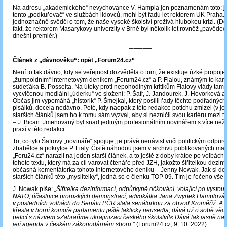
Na adresu „akademického“ nevychovance V. Hampla jen poznamenám toto: je
tento „podkuřovač“ ve službách lidovců, mohl být řadu let rektorem UK Praha.
jednoznačně svědčí o tom, že naše vysoké školství prožívá hlubokou krizi. (Dok
fakt, že rektorem Masarykovy univerzity v Brně byl několik let rovněž „pavědec“ 
dnešní premiér.)
─────
Článek z „dávnověku“: opět „Forum24.cz“
Není to tak dávno, kdy se veřejnost dozvěděla o tom, že existuje úzké propoje
„žumpoidním“ internetovým deníkem „Forum24.cz“ a P. Fialou, známým to k
sudeťáka B. Posselta. Na útoky proti nepohodlným kritikům Fialovy vlády tam 
vycvičenou mediální „úderku“ ve složení: P. Šafr, J. Jandourek, J. Hovorková a 
Občas jim vypomáhá „historik“ P. Šmejkal, který posílil řady těchto podřadných
pisálků, docela nedávno. Poté, kdy naopak z této redakce potichu zmizel (v j
starších článků jsem ho k tomu sám vyzval, aby si nezničil svou kariéru mezi tě
– J. Bican. Jmenovaný byl snad jediným profesionálním novinářem s více než 
praxí v této redakci.
To, co tyto Šafrovy „novináře“ spojuje, je právě nenávist vůči politickým odpůr
zbabělce a pokrytce P. Fialy. Čistě náhodou jsem v archivu publikovaných mat
„Foru24.cz“ narazil na jeden starší článek, a to ještě z doby krátce po volbách
tohoto textu, který má za cíl varovat čtenáře před JZH, jakožto šiřitelkou dezinf
občasná komentátorka tohoto internetového deníku – Jenny Nowak. Jak si do
starších článků této „myslitelky“, jedná se o členku TOP 09. Tím je řečeno vše.
J. Nowak píše:
„Šiřitelka dezinformací, odpůrkyně očkování, volající po vystou
NATO, účastnice proruských demonstrací, advokátka Jana Zwyrtek Hamplová,
v posledních volbách do Senátu PČR stala senátorkou za obvod Kroměříž. A 
křesla v horní komoře parlamentu ještě fakticky neusedla, dává už o sobě věd
peticí s názvem »Zabraňme ukrajinizaci českého školství!« Dává tak jasně na
její agenda v českém zákonodárném sboru.“
(Forum24.cz, 9. 10. 2022)