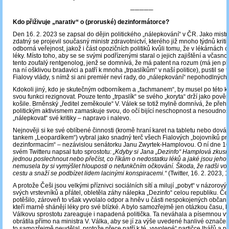
─────
Kdo přiživuje „narativ“ o (proruské) dezinformátorce?
Den 16. 2. 2023 se zapsal do dějin politického „nálepkování“ v ČR. Jako mistr
zdatný se projevil současný ministr zdravotnictví, kterého již mnoho týdnů kriti
odborná veřejnost, jakož i část opozičních politiků kvůli tomu, že v lékárnách 
léky. Místo toho, aby se se svými podřízenými staral o jejich zajištění a včasnou
tento zoufalý rentgenolog, jenž se domnívá, že má patent na rozum (má jen pl
na ní ošklivou bradavici a patří k mnoha „trpaslíkům“ v naší politice), pustil se t
Fialovy vlády, s nímž si ani premiér neví rady, do „nálepkování“ nepohodlných p
Kdokoli jiný, kdo je skutečným odborníkem a „fachmanem“, by musel po této kr
svou funkci rezignovat. Pouze tento „trpaslík“ se svého „koryta“ drží jako pově
košile. Brněnský „ředitel zeměkoule“ V. Válek se totiž mylně domnívá, že pře
politickým aktivismem zamaskuje svou, do očí bijící neschopnost a nesoudnos
„nálepkovat“ své kritiky – napravo i nalevo.
Nejnověji si ke své oblíbené činnosti (kromě hraní karet na tabletu nebo dová
tankem „Leopardíkem“) vybral jako snadný terč všech Fialových „bojovníků pro
dezinformacím“ – nezávislou senátorku Janu Zwyrtek-Hamplovou. O ní dne 16
svém Twitteru napsal tuto sprostotu:
„Kdyby si Jana „Dezinfo“ Hamplová zkusi
jednou poslechnout nebo přečíst, co říkám o nedostatku léků a jaké jsou jeho p
nemusela by si vymýšlet hlouposti o nefunkčním očkování. Škoda, že radši vol
cestu a snaží se podbízet lidem lacinými konspiracemi.“
(Twitter, 16. 2. 2023, 
A protože Češi jsou velkými příznivci sociálních sítí a milují „pobyt“ v názorov
svých vrstevníků a přátel, obletěla záhy nálepka „Dezinfo“ celou republiku. Česk
potěšilo, zároveň to však vyvolalo odpor a hněv u části nespokojených občanů
kteří marně shánějí léky pro své blízké. A bylo samozřejmě jen otázkou času, 
Válkovu sprostotu zareaguje i napadená politička. Ta neváhala a písemnou v
obrátila přímo na ministra V. Válka, aby se jí za výše uvedené hanlivé označen
to samozřejmě neudělal, protože přece patří k té „vyvolené“ partičce lhářů a 