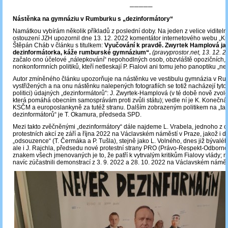
─────
Nástěnka na gymnáziu v Rumburku s „dezinformátory“
Namátkou vybírám několik příkladů z poslední doby. Na jeden z velice viditel
ostouzení JZH upozornil dne 13. 12. 2022 komentátor internetového webu „Kraj
Štěpán Cháb v článku s titulkem:
Vyučování k pravdě. Zwyrtek Hamplová ja
dezinformátorka, káže rumburské gymnázium“.
(pravyprostor.net, 13. 12. 2
začalo ono účelové „nálepkování“ nepohodlných osob, obzvláště opozičních,
nonkonformních politiků, kteří netleskají P. Fialovi ani tomu jeho panoptiku „n
Autor zmíněného článku upozorňuje na nástěnku ve vestibulu gymnázia v R
vystřižených a na onu nástěnku nalepených fotografiích se totiž nacházejí tyt
politici) údajných „dezinformátorů“: J. Zwyrtek-Hamplová (v té době nově zvol
která pomáhá obecním samosprávám proti zvůli státu); vedle ní je K. Konečn
KSČM a europoslankyně za tutéž stranu. Dalším zobrazeným politikem na „tab
dezinformátorů“ je T. Okamura, předseda SPD.
Mezi takto zvěčněnými „dezinformátory“ dále najdeme L. Vrabela, jednoho z o
protestních akcí ze září a října 2022 na Václavském náměstí v Praze, jakož i d
„odsouzence“ (T. Čermáka a P. Tušla), stejně jako L. Volného, dnes již bývalé
ale i J. Rajchla, předsedu nové protestní strany PRO (Právo-Respekt-Odborn
znakem všech jmenovaných je to, že patří k vytrvalým kritikům Fialovy vlády; ně
navíc zúčastnili demonstrací z 3. 9. 2022 a 28. 10. 2022 na Václavském náměs