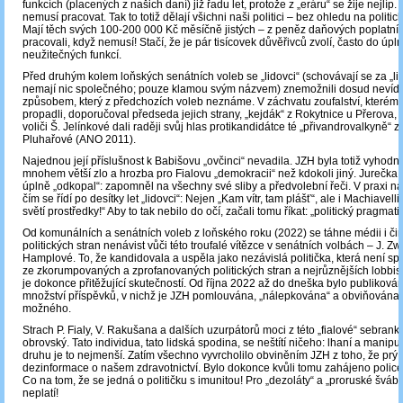
funkcích (placených z našich daní) již řadu let, protože z „eráru“ se žije nejlíp. 
nemusí pracovat. Tak to totiž dělají všichni naši politici – bez ohledu na politic
Mají těch svých 100-200 000 Kč měsíčně jistých – z peněz daňových poplatník
pracovali, když nemusí! Stačí, že je pár tisícovek důvěřivců zvolí, často do úp
neužitečných funkcí.
Před druhým kolem loňských senátních voleb se „lidovci“ (schovávají se za „lid
nemají nic společného; pouze klamou svým názvem) znemožnili dosud neví
způsobem, který z předchozích voleb neznáme. V záchvatu zoufalství, které
propadli, doporučoval předseda jejich strany, „kejdák“ z Rokytnice u Přerova, 
voliči Š. Jelínkové dali raději svůj hlas protikandidátce té „přivandrovalkyně“ 
Pluhařové (ANO 2011).
Najednou její příslušnost k Babišovu „ovčinci“ nevadila. JZH byla totiž vyhod
mnohem větší zlo a hrozba pro Fialovu „demokracii“ než kdokoli jiný. Jurečka 
úplně „odkopal“: zapomněl na všechny své sliby a předvolební řeči. V praxi n
čím se řídí po desítky let „lidovci“: Nejen „Kam vítr, tam plášť“, ale i Machiavell
světí prostředky!“ Aby to tak nebilo do očí, začali tomu říkat: „politický pragmat
Od komunálních a senátních voleb z loňského roku (2022) se táhne médii i čin
politických stran nenávist vůči této troufalé vítězce v senátních volbách – J. Zw
Hamplové. To, že kandidovala a uspěla jako nezávislá politička, která není s
ze zkorumpovaných a zprofanovaných politických stran a nejrůznějších lobbist
je dokonce přitěžující skutečností. Od října 2022 až do dneška bylo publiková
množství příspěvků, v nichž je JZH pomlouvána, „nálepkována“ a obviňována
možného.
Strach P. Fialy, V. Rakušana a dalších uzurpátorů moci z této „fialové“ sebrank
obrovský. Tato individua, tato lidská spodina, se neštítí ničeho: lhaní a manip
druhu je to nejmenší. Zatím všechno vyvrcholilo obviněním JZH z toho, že prý š
dezinformace o našem zdravotnictví. Bylo dokonce kvůli tomu zahájeno policej
Co na tom, že se jedná o političku s imunitou! Pro „dezoláty“ a „proruské šváby
neplatí!