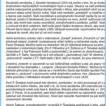
Nezávislá senátorka J. Zwyrtek-Hamplová (JZH) má smůlu v tom, že se dostal
drobnohled nejrůznějších novinářských hyen a supů. Situace na naší politick
začíná nebezpečně podobat divoké přírodě v Africe, kde predátoři útočí na po
pasoucí stáda volně žijících zvířat. Také naši mediální „predátoři“ si nejdříve v
a teprve pak zaútočí. Naši nevzdělaní a pologramotní novináři (spíše by se slu
titulovat: pisálci či škrábalové) jsou totiž schopni na svou „kořist“ vyšťourat cok
proto, aby mohli tuto osobu zesměšnit, znevěrohodnit a politicky „vyřídit“. Neb
a izolovat od těch ostatních, kteří kvůli jejich řádění dostanou strach, aby nedo
Přesně tak to kdysi, před rokem 1989, dělávali komunisté: nepohodlné lidi je p
zadupat do země, aby byl už od nich pokoj!
Velmi komickou scénku nám v internetové „žumpě“ jménem „Forum24.cz“ před
předvedl údajný „historik“ (vystudovaný učitel češtiny a občanské nauky, dnes 
Pavel Šmejkal, kterého jsem na stránkách SN již několikrát kritizoval za jeho
nakládání s historickými fakty. (Po P. Pithartovi a P. Žáčkovi je P. Šmejkal dalš
„historikem“ z řad Fialových lhářů a podvodníků.) Je jedním ze zkrachovalců, kt
útočiště u P. Šafra. Nejnověji se k nim připojil i „záchodkový rváč“ M. Wollner,
„dobrovolně“ odešel z ČT. Opět další z těch, kteří si mysleli, že jsou všemocní 
Zmíněný „historik“ si vzpomněl na své češtinářské vzdělání a dal „do placu“ in
z divadelní hry dramatika L. Langera: „Obrácení Ferdyše Pištory“. Možná by b
biblické přirovnání o tom, kterak se z nevěřícího Šavla stal Kristův apoštol Pav
jednalo o „obrácení“ v duchovním světě dotyčného jedince. Hra „Obrácení Fer
měla premiéru v Městském divadle na Vinohradech v roce 1929.
Proč P. Šmejkal zvolil právě tuto literární „symboliku“, to nám prozrazuje již v p
odstavcích svého článku. Jde totiž o to, že nová senátorka JZH odevzdá prý v
prezidentských voleb svůj hlas A. Babišovi, třebaže před několika lety, v r. 201
gen. P. Pavla. Je to podobné, jako když někdo vzpomíná na zalesněné svahy v
vykonal své zhoubné dílo kůrovec. Dnes tam narazíte maximálně na pár keří
vysazených stromků.
Abych Šafrova „investigativního“ novináře P. Šmejkala nepřipravil o jeho „zásl