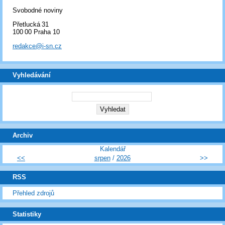
Svobodné noviny
Přetlucká 31
100 00 Praha 10
redakce@i-sn.cz
Vyhledávání
Archiv
Kalendář
<<
srpen
/
2026
>>
RSS
Přehled zdrojů
Statistiky