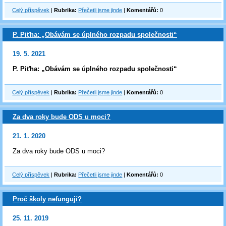
Celý příspěvek
|
Rubrika:
Přečetli jsme jinde
|
Komentářů:
0
P. Piťha: „Obávám se úplného rozpadu společnosti“
19. 5. 2021
P. Piťha: „Obávám se úplného rozpadu společnosti“
Celý příspěvek
|
Rubrika:
Přečetli jsme jinde
|
Komentářů:
0
Za dva roky bude ODS u moci?
21. 1. 2020
Za dva roky bude ODS u moci?
Celý příspěvek
|
Rubrika:
Přečetli jsme jinde
|
Komentářů:
0
Proč školy nefungují?
25. 11. 2019