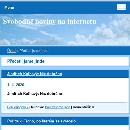
Menu
Svobodné noviny na internetu
Úvod
»
Přečetli jsme jinde
Přečetli jsme jinde
Jindřich Kulhavý: Nic dobrého
1. 4. 2026
Jindřich Kulhavý: Nic dobrého
Celý příspěvek
|
Rubrika:
Přečetli jsme jinde
|
Komentářů:
0
Politruk. Ticho, po kterém se zvracelo