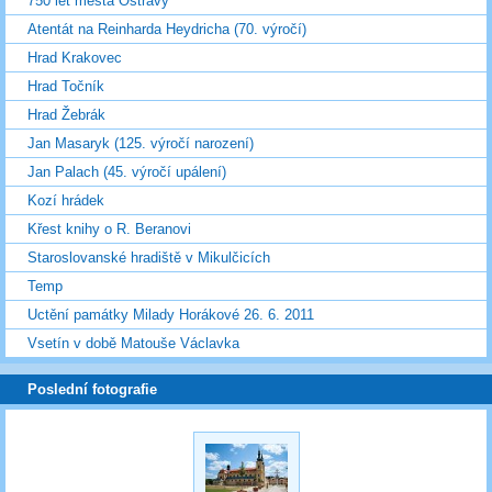
750 let města Ostravy
Atentát na Reinharda Heydricha (70. výročí)
Hrad Krakovec
Hrad Točník
Hrad Žebrák
Jan Masaryk (125. výročí narození)
Jan Palach (45. výročí upálení)
Kozí hrádek
Křest knihy o R. Beranovi
Staroslovanské hradiště v Mikulčicích
Temp
Uctění památky Milady Horákové 26. 6. 2011
Vsetín v době Matouše Václavka
Poslední fotografie