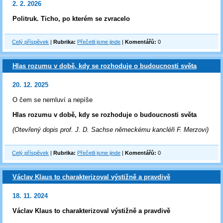
2. 2. 2026
Politruk. Ticho, po kterém se zvracelo
Celý příspěvek
|
Rubrika:
Přečetli jsme jinde
|
Komentářů:
0
Hlas rozumu v době, kdy se rozhoduje o budoucnosti světa
20. 12. 2025
O čem se nemluví a nepíše
Hlas rozumu v době, kdy se rozhoduje o budoucnosti světa
(Otevřený dopis prof. J. D. Sachse německému kancléři F. Merzovi)
Celý příspěvek
|
Rubrika:
Přečetli jsme jinde
|
Komentářů:
0
Václav Klaus to charakterizoval výstižně a pravdivě
18. 11. 2024
Václav Klaus to charakterizoval výstižně a pravdivě