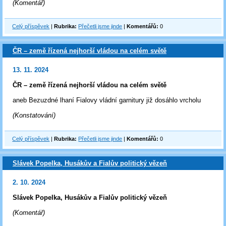
(Komentář)
Celý příspěvek
|
Rubrika:
Přečetli jsme jinde
|
Komentářů:
0
ČR – země řízená nejhorší vládou na celém světě
13. 11. 2024
ČR – země řízená nejhorší vládou na celém světě
aneb Bezuzdné lhaní Fialovy vládní garnitury již dosáhlo vrcholu
(Konstatování)
Celý příspěvek
|
Rubrika:
Přečetli jsme jinde
|
Komentářů:
0
Slávek Popelka, Husákův a Fialův politický vězeň
2. 10. 2024
Slávek Popelka, Husákův a Fialův politický vězeň
(Komentář)