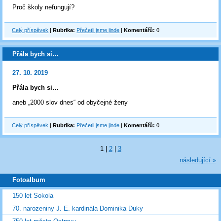
Proč školy nefungují?
Celý příspěvek
|
Rubrika:
Přečetli jsme jinde
|
Komentářů:
0
Přála bych si…
27. 10. 2019
Přála bych si…
aneb „2000 slov dnes“ od obyčejné ženy
Celý příspěvek
|
Rubrika:
Přečetli jsme jinde
|
Komentářů:
0
1
|
2
|
3
následující »
Fotoalbum
150 let Sokola
70. narozeniny J. E. kardinála Dominika Duky