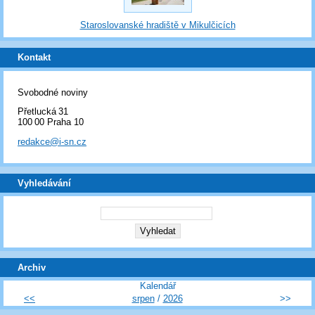
Staroslovanské hradiště v Mikulčicích
Kontakt
Svobodné noviny
Přetlucká 31
100 00 Praha 10
redakce@i-sn.cz
Vyhledávání
Archiv
Kalendář
<<
srpen
/
2026
>>