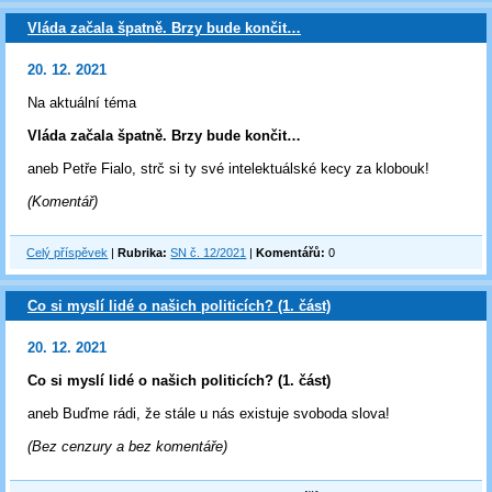
Vláda začala špatně. Brzy bude končit…
20. 12. 2021
Na aktuální téma
Vláda začala špatně. Brzy bude končit…
aneb Petře Fialo, strč si ty své intelektuálské kecy za klobouk!
(Komentář)
Celý příspěvek
|
Rubrika:
SN č. 12/2021
|
Komentářů:
0
Co si myslí lidé o našich politicích? (1. část)
20. 12. 2021
Co si myslí lidé o našich politicích? (1. část)
aneb Buďme rádi, že stále u nás existuje svoboda slova!
(Bez cenzury a bez komentáře)