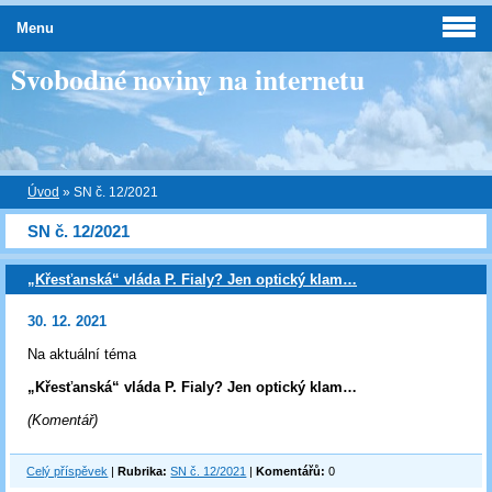
Menu
Svobodné noviny na internetu
Úvod
»
SN č. 12/2021
SN č. 12/2021
„Křesťanská“ vláda P. Fialy? Jen optický klam…
30. 12. 2021
Na aktuální téma
„Křesťanská“ vláda P. Fialy? Jen optický klam…
(Komentář)
Celý příspěvek
|
Rubrika:
SN č. 12/2021
|
Komentářů:
0