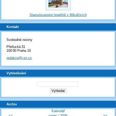
Staroslovanské hradiště v Mikulčicích
Kontakt
Svobodné noviny
Přetlucká 31
100 00 Praha 10
redakce@i-sn.cz
Vyhledávání
Archiv
Kalendář
<<
srpen
/
2026
>>