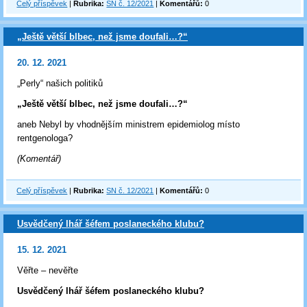
Celý příspěvek
|
Rubrika:
SN č. 12/2021
|
Komentářů:
0
„Ještě větší blbec, než jsme doufali…?“
20. 12. 2021
„Perly“ našich politiků
„Ještě větší blbec, než jsme doufali…?“
aneb Nebyl by vhodnějším ministrem epidemiolog místo
rentgenologa?
(Komentář)
Celý příspěvek
|
Rubrika:
SN č. 12/2021
|
Komentářů:
0
Usvědčený lhář šéfem poslaneckého klubu?
15. 12. 2021
Věřte – nevěřte
Usvědčený lhář šéfem poslaneckého klubu?