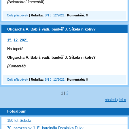
(Nekorektní komentář)
Celý příspěvek
|
Rubrika:
SN č. 12/2021
|
Komentářů:
0
Oligarcha A. Babiš vadí, bankéř J. Síkela nikoliv?
15. 12. 2021
Na tapetě
Oligarcha A. Babiš vadí, bankéř J. Síkela nikoliv?
(Komentář)
Celý příspěvek
|
Rubrika:
SN č. 12/2021
|
Komentářů:
0
1
|
2
následující »
Fotoalbum
150 let Sokola
70. narozeniny J. E. kardinála Dominika Duky