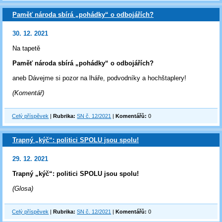
Paměť národa sbírá „pohádky“ o odbojářích?
30. 12. 2021
Na tapetě
Paměť národa sbírá „pohádky“ o odbojářích?
aneb Dávejme si pozor na lháře, podvodníky a hochštaplery!
(Komentář)
Celý příspěvek
|
Rubrika:
SN č. 12/2021
|
Komentářů:
0
Trapný „kýč“: politici SPOLU jsou spolu!
29. 12. 2021
Trapný „kýč“: politici SPOLU jsou spolu!
(Glosa)
Celý příspěvek
|
Rubrika:
SN č. 12/2021
|
Komentářů:
0