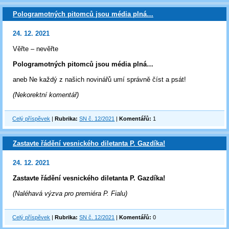
Pologramotných pitomců jsou média plná…
24. 12. 2021
Věřte – nevěřte
Pologramotných pitomců jsou média plná…
aneb Ne každý z našich novinářů umí správně číst a psát!
(Nekorektní komentář)
Celý příspěvek
|
Rubrika:
SN č. 12/2021
|
Komentářů:
1
Zastavte řádění vesnického diletanta P. Gazdíka!
24. 12. 2021
Zastavte řádění vesnického diletanta P. Gazdíka!
(Naléhavá výzva pro premiéra P. Fialu)
Celý příspěvek
|
Rubrika:
SN č. 12/2021
|
Komentářů:
0