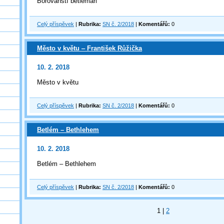
Borovanští betlemáři
Celý příspěvek
|
Rubrika:
SN č. 2/2018
|
Komentářů:
0
Město v květu ‒ František Růžička
10. 2. 2018
Město v květu
Celý příspěvek
|
Rubrika:
SN č. 2/2018
|
Komentářů:
0
Betlém – Bethlehem
10. 2. 2018
Betlém – Bethlehem
Celý příspěvek
|
Rubrika:
SN č. 2/2018
|
Komentářů:
0
1
|
2