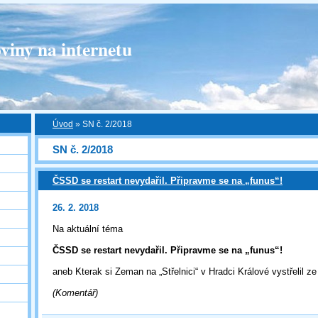
viny na internetu
Úvod
»
SN č. 2/2018
SN č. 2/2018
ČSSD se restart nevydařil. Připravme se na „funus“!
26. 2. 2018
Na aktuální téma
ČSSD se restart nevydařil. Připravme se na „funus“!
aneb Kterak si Zeman na „Střelnici“ v Hradci Králové vystřelil z
(Komentář)