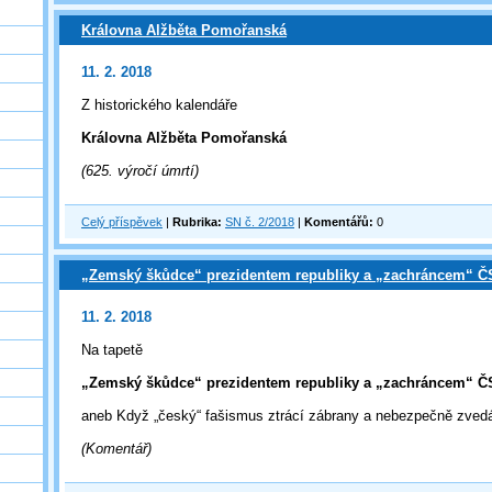
Královna Alžběta Pomořanská
11. 2. 2018
Z historického kalendáře
Královna Alžběta Pomořanská
(625. výročí úmrtí)
Celý příspěvek
|
Rubrika:
SN č. 2/2018
|
Komentářů:
0
„Zemský škůdce“ prezidentem republiky a „zachráncem“ 
11. 2. 2018
Na tapetě
„Zemský škůdce“ prezidentem republiky a „zachráncem“ 
aneb Když „český“ fašismus ztrácí zábrany a nebezpečně zve
(Komentář)