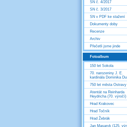
SN č. 4/2017
SN č. 3/2017
SN v PDF ke stažení
Dokumenty doby
Recenze
Archiv
Přečetli jsme jinde
Fotoalbum
150 let Sokola
70. narozeniny J. E.
kardinála Dominika D
750 let města Ostravy
Atentát na Reinharda
Heydricha (70. výročí)
Hrad Krakovec
Hrad Točník
Hrad Žebrák
Jan Masaryk (125. výr