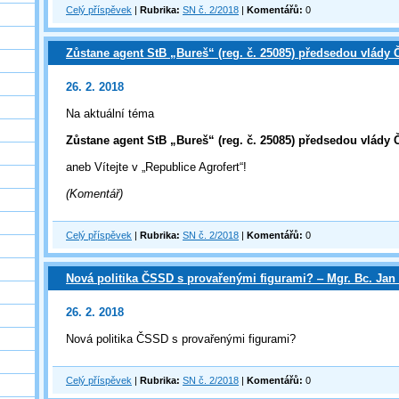
Celý příspěvek
|
Rubrika:
SN č. 2/2018
|
Komentářů:
0
Zůstane agent StB „Bureš“ (reg. č. 25085) předsedou vlády
26. 2. 2018
Na aktuální téma
Zůstane agent StB „Bureš“ (reg. č. 25085) předsedou vlády
aneb Vítejte v „Republice Agrofert“!
(Komentář)
Celý příspěvek
|
Rubrika:
SN č. 2/2018
|
Komentářů:
0
Nová politika ČSSD s provařenými figurami? ‒ Mgr. Bc. Jan
26. 2. 2018
Nová politika ČSSD s provařenými figurami?
Celý příspěvek
|
Rubrika:
SN č. 2/2018
|
Komentářů:
0