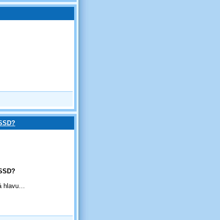
ČSSD?
ČSSD?
dá hlavu…