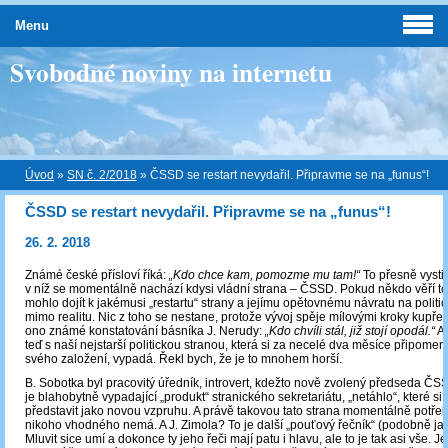
Menu
Svobodné noviny na internetu
Úvod
»
SN č. 2/2018
»
ČSSD se restart nevydařil. Připravme se na „funus“!
ČSSD se restart nevydařil. Připravme se na „funus“!
26. 2. 2018
Známé české přísloví říká:
„Kdo chce kam, pomozme mu tam!“
To přesně vystih
v níž se momentálně nachází kdysi vládní strana ‒ ČSSD. Pokud někdo věří t
mohlo dojít k jakémusi „restartu“ strany a jejímu opětovnému návratu na politic
mimo realitu. Nic z toho se nestane, protože vývoj spěje mílovými kroky kupředu
ono známé konstatování básníka J. Nerudy:
„Kdo chvíli stál, již stojí opodál.“
Až
teď s naší nejstarší politickou stranou, která si za necelé dva měsíce připomen
svého založení, vypadá. Řekl bych, že je to mnohem horší.
B. Sobotka byl pracovitý úředník, introvert, kdežto nově zvolený předseda Č
je blahobytně vypadající „produkt“ stranického sekretariátu, „netáhlo“, které si l
představit jako novou vzpruhu. A právě takovou tato strana momentálně potřeb
nikoho vhodného nemá. A J. Zimola? To je další „pouťový řečník“ (podobně j
Mluvit sice umí a dokonce ty jeho řeči mají patu i hlavu, ale to je tak asi vše. J