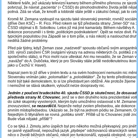
Některé tváře, jež ukázaly televizní kamery během přímého přenosu ze sjezd
potvrzují, že návrat „pacienta“ (= ČSSD) do plnohodnotného života ještě něja
potrvá. Zdá se však, že kmotři a lobbisté stále ještě v zákulisí čekají, jak to 
Kromě M. Zemana vystoupil na sjezdu také slovenský premiér, rovněž sociáln
(dříve člen KSČ) – R. Fico. Před rokem se týž předseda strany „Smer-SD“ na 3
ČSSD objímal s B. Sobotkou. Letos již má jiné kamarády. Během návštěvy A. B
dokonce porozuměl i s tímto „politickým podnikatelem“. Opět se nelze divit. Fico
typickým populistou (na Západě se o tom píše, u nás nikoli) a naslouchat dr
nedělá žádné problémy.
Před pár týdny, když Zeman zase „nadzvedl“ spoustu občanů svým arogantní
100. výročí založení ČSR (vulgární výrazy na adresu některých čs. politiků z m
společného státu), si Fico mohl ruce utleskat. Ani mu nevadilo, že se Zeman 
„navážel“ do A. Dubčeka, který je pro Slováky stále ještě nedotknutelnou iko
jako u Čechů V. Havel).
Napsal jsem to již dříve v jiném textu a na svém hodnocení nemusím nic měnit:
Slovensku vnímán jako „polomafián“ a „polodiktátor“. Že by tento předlistopa
mohl být také demokratem, to si lze představit jen obtížně. Ale protože žijeme
i nemožné se stává skutkem, vyloučit nelze doopravdy nic.
Jedním z poučení hradeckého 40. sjezdu ČSSD je skutečnost, že dosavadní
předseda strany M. Chovanec
, jenž se v den druhého kola prezidentské volb
do úzké skupinky vyvolených, kterým bylo umožněno oslavovat s M. Zemanem
znovuzvolení,
se nezavděčil.
Nejenže nebyl zvolen předsedou, ale dokonce s
prvním místopředsedou. Ukázalo se, že být na jednom pódiu se Zemanem, O
Nejedlým či Mynářem se rovná „polibku smrti“. Příště už to Chovanec jistě zn
Bude však nějaké „příště“?
Co se týká J. Zimoly, jeho úspěch byl pro někoho možná překvapivý, pro jiného
se jasně vyjadřovat, nepoužívá jazyk „ptydepe“ odchovanců stranických sekretar
něco o životě běžných občanů, nikoli jen funkcionářů, vypadá obstojně, co se 