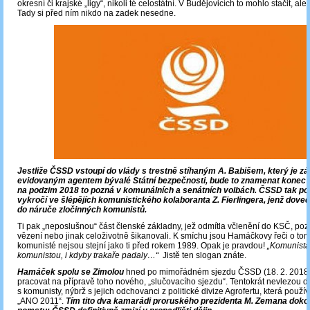
okresní či krajské „ligy“, nikoli té celostátní. V Budějovicích to mohlo stačit, ale
Tady si před ním nikdo na zadek nesedne.
Jestliže ČSSD vstoupí do vlády s trestně stíhaným A. Babišem, který je z
evidovaným agentem bývalé Státní bezpečnosti, bude to znamenat konec té
na podzim 2018 to pozná v komunálních a senátních volbách. ČSSD tak po 
vykročí ve šlépějích komunistického kolaboranta Z. Fierlingera, jenž doved
do náruče zločinných komunistů.
Ti pak „neposlušnou“ část členské základny, jež odmítla včlenění do KSČ, poza
vězení nebo jinak celoživotně šikanovali. K smíchu jsou Hamáčkovy řeči o tom
komunisté nejsou stejní jako ti před rokem 1989. Opak je pravdou!
„Komunista
komunistou, i kdyby trakaře padaly…“
Jistě ten slogan znáte.
Hamáček spolu se Zimolou
hned po mimořádném sjezdu ČSSD (18. 2. 2018)
pracovat na přípravě toho nového, „slučovacího sjezdu“. Tentokrát nevlezou d
s komunisty, nýbrž s jejich odchovanci z politické divize Agrofertu, která použí
„ANO 2011“.
Tím tito dva kamarádi proruského prezidenta M. Zemana dokon