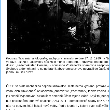
Popisek:
Tato známá fotografie, zachycující masakr ze dne 17. 11. 1989 na Nár
v Praze, ukazuje, jak by to u nás zase mohlo dopadnout, kdyby se naplno dost
dnešní „nedemokraté“, kteří mají v současné Poslanecké sněmovně nadpolovič
Svobodu a demokracii je nutno bránit, abychom se znovu nevrátili do časů, kte
jednou museli prožít.
─────
ČSSD se stále nachází na dějinné křižovatce. Ještě nemá vyhráno, protože v
vedoucích funkcionářů ohlašovaná „obnova“ (či „záchrana“?) teprve začíná. Jis
jak skončí vyjednávání s Babišem ohledně účasti v jeho vládě. Když to „nedo
buď poskládána „duhová koalice“ (ANO 2011 + demokratické strany bez SPD
nás na podzim 2018 čekají nové volby. Podle loupání v koleni bych spíš věři