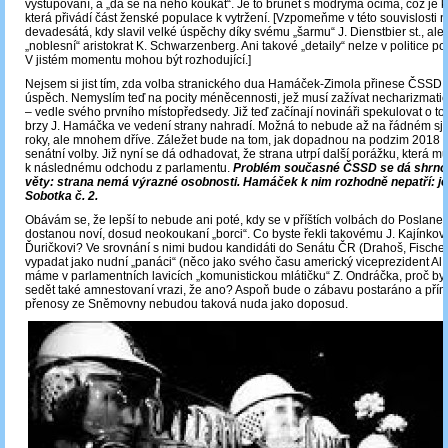
vystupování, a „dá se na něho koukat“. Je to brunet s modrýma očima, což je
která přivádí část ženské populace k vytržení. [Vzpomeňme v této souvislosti n
devadesátá, kdy slavil velké úspěchy díky svému „šarmu“ J. Dienstbier st., ale 
„noblesní“ aristokrat K. Schwarzenberg. Ani takové „detaily“ nelze v politice p
V jistém momentu mohou být rozhodující.]
Nejsem si jist tím, zda volba stranického dua Hamáček-Zimola přinese ČSSD
úspěch. Nemyslím teď na pocity méněcennosti, jež musí zažívat necharizmati
‒ vedle svého prvního místopředsedy. Již teď začínají novináři spekulovat o to
brzy J. Hamáčka ve vedení strany nahradí. Možná to nebude až na řádném sj
roky, ale mnohem dříve. Záležet bude na tom, jak dopadnou na podzim 2018 
senátní volby. Již nyní se dá odhadovat, že strana utrpí další porážku, která m
k následnému odchodu z parlamentu.
Problém současné ČSSD se dá shrnou
věty: strana nemá výrazné osobnosti. Hamáček k nim rozhodně nepatří: je 
Sobotka č. 2.
Obávám se, že lepší to nebude ani poté, kdy se v příštích volbách do Poslan
dostanou noví, dosud neokoukaní „borci“. Co byste řekli takovému J. Kajínkov
Ďuričkovi? Ve srovnání s nimi budou kandidáti do Senátu ČR (Drahoš, Fischer,
vypadat jako nudní „panáci“ (něco jako svého času americký viceprezident Al 
máme v parlamentních lavicích „komunistickou mlátičku“ Z. Ondráčka, proč by
sedět také amnestovaní vrazi, že ano? Aspoň bude o zábavu postaráno a přímé
přenosy ze Sněmovny nebudou taková nuda jako doposud.