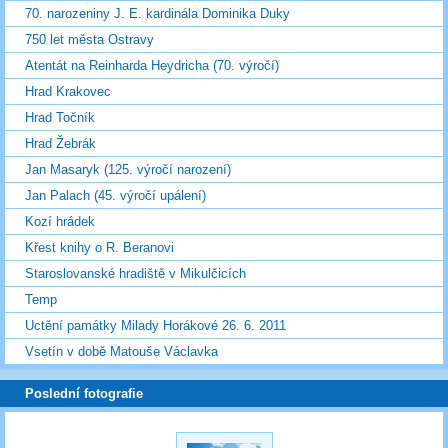
70. narozeniny J. E. kardinála Dominika Duky
750 let města Ostravy
Atentát na Reinharda Heydricha (70. výročí)
Hrad Krakovec
Hrad Točník
Hrad Žebrák
Jan Masaryk (125. výročí narození)
Jan Palach (45. výročí upálení)
Kozí hrádek
Křest knihy o R. Beranovi
Staroslovanské hradiště v Mikulčicích
Temp
Uctění památky Milady Horákové 26. 6. 2011
Vsetín v době Matouše Václavka
Poslední fotografie