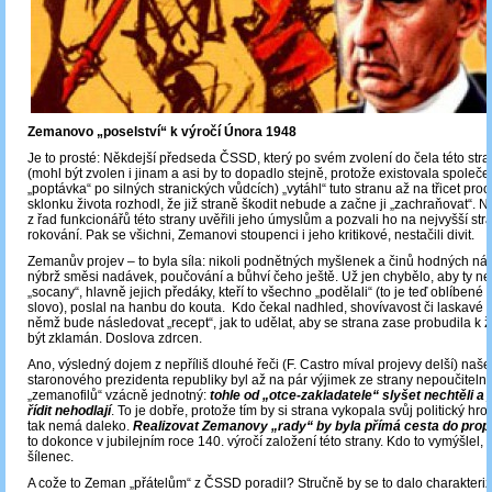
Zemanovo „poselství“ k výročí Února 1948
Je to prosté: Někdejší předseda ČSSD, který po svém zvolení do čela této stra
(mohl být zvolen i jinam a asi by to dopadlo stejně, protože existovala společ
„poptávka“ po silných stranických vůdcích) „vytáhl“ tuto stranu až na třicet proc
sklonku života rozhodl, že již straně škodit nebude a začne ji „zachraňovat“. N
z řad funkcionářů této strany uvěřili jeho úmyslům a pozvali ho na nejvyšší str
rokování. Pak se všichni, Zemanovi stoupenci i jeho kritikové, nestačili divit.
Zemanův projev – to byla síla: nikoli podnětných myšlenek a činů hodných ná
nýbrž směsi nadávek, poučování a bůhví čeho ještě. Už jen chybělo, aby ty n
„socany“, hlavně jejich předáky, kteří to všechno „podělali“ (to je teď oblíbené
slovo), poslal na hanbu do kouta. Kdo čekal nadhled, shovívavost či laskavé 
němž bude následovat „recept“, jak to udělat, aby se strana zase probudila k ž
být zklamán. Doslova zdrcen.
Ano, výsledný dojem z nepříliš dlouhé řeči (F. Castro míval projevy delší) naš
staronového prezidenta republiky byl až na pár výjimek ze strany nepoučiteln
„zemanofilů“ vzácně jednotný:
tohle od „otce-zakladatele“ slyšet nechtěli a
řídit nehodlají
. To je dobře, protože tím by si strana vykopala svůj politický hr
tak nemá daleko.
Realizovat Zemanovy „rady“ by byla přímá cesta do propa
to dokonce v jubilejním roce 140. výročí založení této strany. Kdo to vymýšlel, 
šílenec.
A cože to Zeman „přátelům“ z ČSSD poradil? Stručně by se to dalo charakteriz