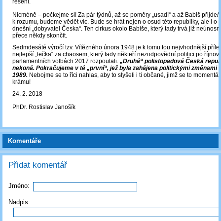
řešení.
Nicméně – počkejme si! Za pár týdnů, až se poměry „usadí“ a až Babiš přijde/
k rozumu, budeme vědět víc. Bude se hrát nejen o osud této republiky, ale i o t
dnešní „dobyvatel Česka“. Ten cirkus okolo Babiše, který tady trvá již neúnos
přece někdy skončit.
Sedmdesáté výročí tzv. Vítězného února 1948 je k tomu tou nejvhodnější přílež
nejlepší „tečka“ za chaosem, který tady někteří nezodpovědní politici po říjnov
parlamentních volbách 2017 rozpoutali.
„Druhá“ polistopadová Česká republ
nekoná. Pokračujeme v té „první“, jež byla zahájena politickými změnami d
1989.
Nebojme se to říci nahlas, aby to slyšeli i ti občané, jimž se to moment
krámu!
24. 2. 2018
PhDr. Rostislav Janošík
Komentáře
Přidat komentář
Jméno:
Nadpis: