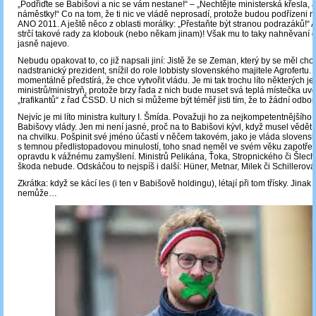
„Podřiďte se Babišovi a nic se vám nestane!“ ‒ „Nechtějte ministerská křesla, 
náměstky!“ Co na tom, že ti nic ve vládě neprosadí, protože budou podřízeni mi
ANO 2011. A ještě něco z oblasti morálky: „Přestaňte být stranou podrazáků!“ 
strčí takové rady za klobouk (nebo někam jinam)! Však mu to taky nahněvaní d
jasně najevo.
Nebudu opakovat to, co již napsali jiní: Jistě že se Zeman, který by se měl cho
nadstranický prezident, snížil do role lobbisty slovenského majitele Agrofertu. 
momentálně předstírá, že chce vytvořit vládu. Je mi tak trochu líto některých j
ministrů/ministryň, protože brzy řada z nich bude muset svá teplá místečka uv
„trafikantů“ z řad ČSSD. U nich si můžeme být téměř jisti tím, že to žádní odbo
Nejvíc je mi líto ministra kultury I. Šmída. Považuji ho za nejkompetentnějšího 
Babišovy vlády. Jen mi není jasné, proč na to Babišovi kývl, když musel vědět,
na chvilku. Pošpinit své jméno účastí v něčem takovém, jako je vláda slovens
s temnou předlistopadovou minulostí, toho snad neměl ve svém věku zapotřebí
opravdu k vážnému zamyšlení. Ministrů Pelikána, Ťoka, Stropnického či Šlec
škoda nebude. Odskáčou to nejspíš i další: Hüner, Metnar, Milek či Schillerová 
Zkrátka: když se kácí les (i ten v Babišově holdingu), létají při tom třísky. Jinak 
nemůže…