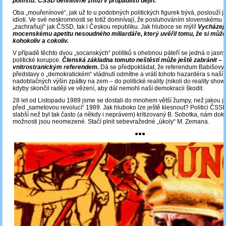
pomstu: ČSSD definitivně zmizí v propadlišti dějin.
Oba „mouřenínové“, jak už to u podobných politických figurek bývá, poslouží je
idioti. Ve své neskromnosti se totiž domnívají, že posluhováním slovenskému 
„zachraňují“ jak ČSSD, tak i Českou republiku. Jak hluboce se mýlí!
Vycházejí
mocenskému apetitu nesoudného miliardáře, který uvěřil tomu, že si může
kohokoliv a cokoliv.
V případě těchto dvou „socanských“ politiků s ohebnou páteří se jedná o jasný
politické korupce.
Členská základna tomuto neštěstí může ještě zabránit –
vnitrostranickým referendem.
Dá se předpokládat, že referendum Babišovy
představy o „demokratickém“ vládnutí odmítne a vrátí tohoto hazardéra s naší
nadoblačných výšin zpátky na zem – do politické reality (nikoli do reality show
kdyby skončil raději ve vězení, aby dál nemohl naší demokracii škodit.
28 let od Listopadu 1989 jsme se dostali do mnohem větší žumpy, než jakou j
před „sametovou revolucí“ 1989. Jak hluboko lze ještě klesnout? Politici ČS
slabší než byl tak často (a někdy i neprávem) kritizovaný B. Sobotka, nám doka
možnosti jsou neomezené. Stačí plnit sebevražedné „úkoly“ M. Zemana.
●●●