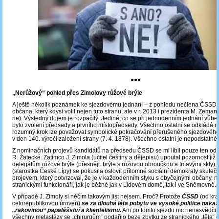
●●●
„Nerůžový“ pohled přes Zimolovy růžové brýle
A ještě několik poznámek ke sjezdovému jednání – z pohledu nečlena ČSSD
občana, který kdysi volil nejen tuto stranu, ale v r. 2013 i prezidenta M. Zema
ne). Výsledný dojem je rozpačitý. Jediné, co se při jednodenním jednání vůbec
bylo zvolení předsedy a prvního místopředsedy. Všechno ostatní se odkládá na
rozumný krok lze považovat symbolické pokračování přerušeného sjezdového
v den 140. výročí založení strany (7. 4. 1878). Všechno ostatní je nepodstatné.
Z nominačních projevů kandidátů na předsedu ČSSD se mi líbil pouze ten od J
R. Žatecké. Zatímco J. Zimola (učitel češtiny a dějepisu) upoutal pozornost již 
delegátům růžové brýle (přesněji: brýle s růžovou obroučkou a tmavými skly),
(starostka České Lípy) se pokusila oslovit přítomné sociální demokraty skuteč
projevem, který potvrzoval, že je v každodenním styku s obyčejnými občany, ni
stranickými funkcionáři, jak je běžné jak v Lidovém domě, tak i ve Sněmovně.
V případě J. Zimoly si něčím takovým jist nejsem. Proč? Protože
ČSSD
(od kra
celorepublikovou úroveň)
se za dlouhá léta pobytu ve vysoké politice nakaz
„rakovinou“ papalášství a klientelismu.
Ani po tomto sjezdu nic nenasvědčuj
všechny metastázy se „chirurgům“ podařilo beze zbytku ze stranického „těla“ o