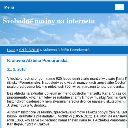
Menu
Svobodné noviny na internetu
Úvod
»
SN č. 2/2018
»
Královna Alžběta Pomořanská
Královna Alžběta Pomořanská
11. 2. 2018
V těchto dnech si připomínáme 625 let od úmrtí čtvrté manželky císaře Karla IV
(Elišky)
Pomořanské
. Naposledy se o všech manželkách „největšího Čecha“ v
psalo před dvěma lety – u příležitosti 700. výročí narození tohoto panovníka.
Bez ohledu na aktuální jubileum je jméno poslední manželky Karla IV. čas od
připomenuto, když nám televize nabídne známý filmový muzikál
Noc na Karlšt
historických osobností v něm ztvárnila herecká dvojice manželů skutečných, niko
J. Brejchová a V. Brodský.
Autorem historické veselohry, zpracovávající motiv zákazu pobytu žen na Karlš
básník, dramatik a překladatel J. Vrchlický (1853-1912). Děj
Noci na Karlštej
roku 1363, kdy se ve skutečnosti konal sňatek Karla IV. s Alžbětou Pomořansko
Karlštejně, nýbrž v Krakově.