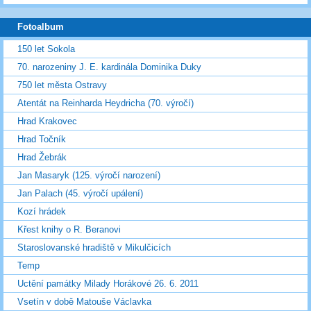
Fotoalbum
150 let Sokola
70. narozeniny J. E. kardinála Dominika Duky
750 let města Ostravy
Atentát na Reinharda Heydricha (70. výročí)
Hrad Krakovec
Hrad Točník
Hrad Žebrák
Jan Masaryk (125. výročí narození)
Jan Palach (45. výročí upálení)
Kozí hrádek
Křest knihy o R. Beranovi
Staroslovanské hradiště v Mikulčicích
Temp
Uctění památky Milady Horákové 26. 6. 2011
Vsetín v době Matouše Václavka