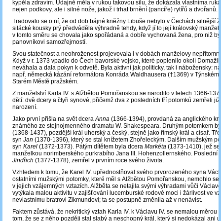
kypěla zdravím. Údajně měla v rukou takovou sílu, že dokázala vlastníma ruk
nejen podkovy, ale i silné nože, jakož i trhat brnění (pancíře) rytířů a dvořanů.
Tradovalo se o ní, že od dob bájné kněžny Libuše nebylo v Čechách silnější ž
silácké kousky prý předváděla výhradně tehdy, když jí to její královský manžel p
v tomto směru se chovala jako spořádaná a dobře vychovaná žena, pro niž byl
panovníkovi samozřejmostí.
Svou statečnost a neohroženost projevovala i v dobách manželovy nepřítomno
Když v r. 1373 vpadlo do Čech bavorské vojsko, které poplenilo okolí Domažlic
neváhala a dala pokyn k odvetě. Byla aktivní jak politicky, tak i nábožensky: n
např. německá kázání reformátora Konráda Waldhausera (†1369) v Týnském
Starém Městě pražském.
Z manželství Karla IV. s Alžbětou Pomořanskou se narodilo v letech 1366-137
dětí: dvě dcery a čtyři synové, přičemž dva z posledních tří potomků zemřeli již
narození.
Jako první přišla na svět dcera
Anna
(1366-1394), provdaná za anglického král
známého ze stejnojmenného dramatu W. Shakespeara. Druhým potomkem by
(1368-1437), pozdější král uherský a český, stejně jako římský král a císař. Tře
syn
Jan
(1370-1396), který se stal knížetem Zhořeleckým. Dalším mužským p
syn
Karel
(1372-1373). Pátým dítětem byla dcera
Markéta
(1373-1410), jež se 
manželkou norimberského purkrabího Jana III. Hohenzollernského. Poslední 
Jindřich
(1377-1378), zemřel v prvním roce svého života.
Vzhledem k tomu, že Karel IV. upřednostňoval svého prvorozeného syna Václ
ostatními mužskými potomky, které měl s Alžbětou Pomořanskou, nemohlo se t
v jejich vzájemných vztazích. Alžběta se netajila svými výhradami vůči Václav
vytýkala malou aktivitu v zajišťování lucemburské rodové moci i žárlivost ve vz
nevlastnímu bratrovi Zikmundovi; ta se postupně změnila až v nenávist.
Faktem zůstává, že nekritický vztah Karla IV. k Václavu IV. se nemalou měrou
tom, že se z něho později stal slabý a neschopný král, který si nedokázal ani u