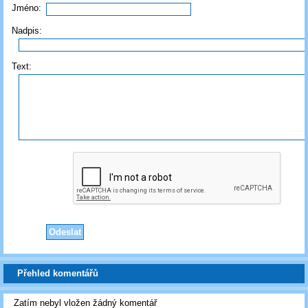
Jméno:
Nadpis:
Text:
Přehled komentářů
Zatím nebyl vložen žádný komentář