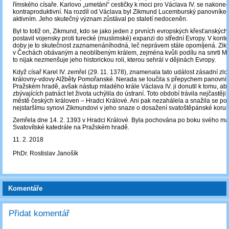
římského císaře. Karlovo „umetání“ cestičky k moci pro Václava IV. se nakone
kontraproduktivní. Na rozdíl od Václava byl Zikmund Lucemburský panovník
aktivním. Jeho skutečný význam zůstával po staletí nedoceněn.
Byl to totiž on, Zikmund, kdo se jako jeden z prvních evropských křesťanských
postavil vojensky proti turecké (muslimské) expanzi do střední Evropy. V kont
doby je to skutečnost zaznamenáníhodná, leč neprávem stále opomíjená. Zik
v Čechách obávaným a neoblíbeným králem, zejména kvůli podílu na smrti M.
to nijak nezmenšuje jeho historickou roli, kterou sehrál v dějinách Evropy.
Když císař Karel IV. zemřel (29. 11. 1378), znamenala tato událost zásadní zlo
královny-vdovy Alžběty Pomořanské. Nerada se loučila s přepychem panovni
Pražském hradě, avšak nástup mladého krále Václava IV. ji donutil k tomu, ab
zbývajících patnáct let života uchýlila do ústraní. Toto období trávila nejčastěj
městě českých královen – Hradci Králové. Ani pak nezahálela a snažila se 
nejstaršímu synovi Zikmundovi v jeho snaze o dosažení svatoštěpánské korun
Zemřela dne 14. 2. 1393 v Hradci Králové. Byla pochována po boku svého ma
Svatovítské katedrále na Pražském hradě.
11. 2. 2018
PhDr. Rostislav Janošík
Komentáře
Přidat komentář