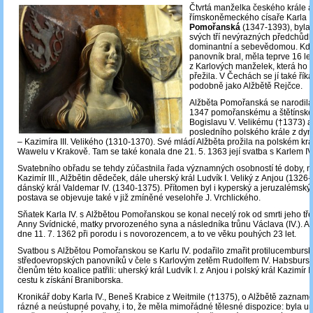
Čtvrtá manželka českého krále a
římskoněmeckého císaře Karla I
Pomořanská
(1347-1393), byla 
svých tří nevýrazných předchůd
dominantní a sebevědomou. Když 
panovník bral, měla teprve 16 let
z Karlových manželek, která ho 
přežila. V Čechách se jí také řík
podobně jako Alžbětě Rejčce.
Alžběta Pomořanská se narodila
1347 pomořanskému a štětínsk
Bogislavu V. Velikému (†1373) a 
posledního polského krále z dyn
– Kazimíra III. Velikého (1310-1370). Své mládí Alžběta prožila na polském k
Wawelu v Krakově. Tam se také konala dne 21. 5. 1363 její svatba s Karlem IV
Svatebního obřadu se tehdy zúčastnila řada významných osobností té doby, na
Kazimír III., Alžbětin dědeček, dále uherský král Ludvík I. Veliký z Anjou (1326-
dánský král Valdemar IV. (1340-1375). Přítomen byl i kyperský a jeruzalémský k
postava se objevuje také v již zmíněné veselohře J. Vrchlického.
Sňatek Karla IV. s Alžbětou Pomořanskou se konal necelý rok od smrti jeho tře
Anny Svídnické, matky prvorozeného syna a následníka trůnu Václava (IV.). 
dne 11. 7. 1362 při porodu i s novorozencem, a to ve věku pouhých 23 let.
Svatbou s Alžbětou Pomořanskou se Karlu IV. podařilo zmařit protilucembursk
středoevropských panovníků v čele s Karlovým zetěm Rudolfem IV. Habsbursk
členům této koalice patřili: uherský král Ludvík I. z Anjou i polský král Kazimír III
cestu k získání Braniborska.
Kronikář doby Karla IV., Beneš Krabice z Weitmile (†1375), o Alžbětě zazname
rázné a neústupné povahy, i to, že měla mimořádné tělesné dispozice: byla ur