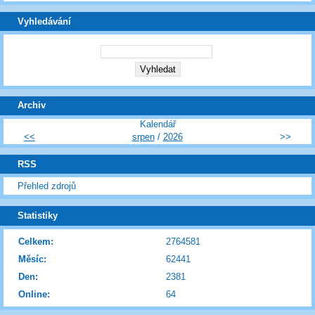
Vyhledávání
Archiv
Kalendář
<<
srpen
/
2026
>>
RSS
Přehled zdrojů
Statistiky
Celkem:
2764581
Měsíc:
62441
Den:
2381
Online:
64