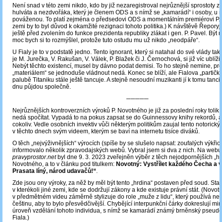
Není snad v této zemi nikdo, kdo by již nezaregistroval nejrůznější sprostoty z 
hulváta a nezdvořáka, který je členem ODS a s nímž se „kamarádí“ i osoby, u n
pováženou. To platí zejména o předsedovi ODS a momentálním premiérovi P. Fi
zemi by to byl důvod k okamžité rezignaci tohoto politika.) K návštěvě Řeporyj
ještě před zvolením do funkce prezidenta republiky zlákat i gen. P. Pavel. Být 
moc bych si to rozmýšlel, protože tuto ostudu mu už nikdo „neodpáře“.
U Fialy je to v podstatě jedno. Tento ignorant, který si natahal do své vlády tak
je M. Jurečka, V. Rakušan, V. Válek, P. Blažek či J. Černochová, si již víc ublíž
Nebýt těchto existencí, musel by dávno podat demisi. To ho stejně nemine, pro
„materiálem“ se jednoduše vládnout nedá. Konec se blíží, ale Fialova „partička
palubě Titaniku stále ještě tancuje. A stejně nesoudní muzikanti jí k tomu tanci
dnu půjdou společně.
─────
Nejrůznějších kontroverzních výroků P. Novotného je již za poslední roky tolik, 
nedá spočítat. Vypadá to na pokus zapsat se do Guinnessovy knihy rekordů, ať 
cokoliv. Vedle osobních invektiv vůči některým politikům zaujal tento notorický
v těchto dnech svým videem, kterým se baví na internetu tisíce diváků.
O těch „nejvýživnějších“ výrocích (spíše by se slušelo napsat: zoufalých výkřic
informovalo několik zpravodajských webů. Vybral jsem si dva z nich. Na webu
pravyprostor.net
byl dne 9. 3. 2023 zveřejněn výběr z těch nejodpornějších „hl
Novotného, a to v článku pod titulkem:
Novotný: Vystřílet každého Čecha a v
Prasata líný, národ udavačů!“
.
Zde jsou ony výroky, za něž by měl být tento „hrdina“ postaven před soud. Stal
v kterékoli jiné zemi, kde se dodržují zákony a kde existuje právní stát. (Novot
v předmětném videu záměrně stylizuje do role „muže z lidu“, který používá n
češtinu, aby to bylo přesvědčivější. Chybějící interpunkční čárky dokreslují mi
úroveň vzdělání tohoto individua, s nímž se kamarádí známý brněnský pseudoi
Fiala.)