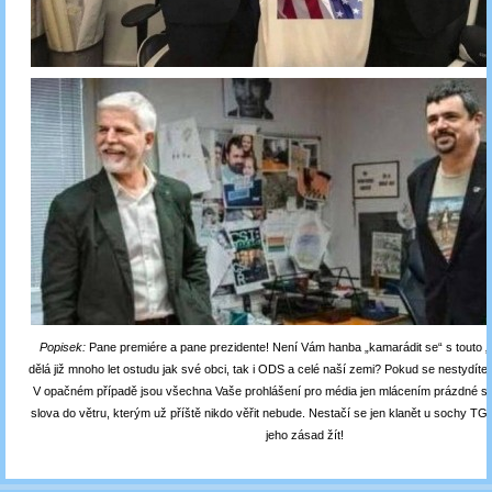
Popisek:
Pane premiére a pane prezidente! Není Vám hanba „kamarádit se“ s touto „
dělá již mnoho let ostudu jak své obci, tak i ODS a celé naší zemi? Pokud se nestydíte, 
V opačném případě jsou všechna Vaše prohlášení pro média jen mlácením prázdné slá
slova do větru, kterým už příště nikdo věřit nebude. Nestačí se jen klanět u sochy TG
jeho zásad žít!