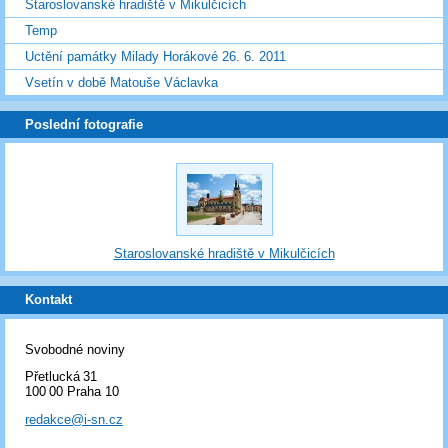
Staroslovanské hradiště v Mikulčicích
Temp
Uctění památky Milady Horákové 26. 6. 2011
Vsetín v době Matouše Václavka
Poslední fotografie
Staroslovanské hradiště v Mikulčicích
Kontakt
Svobodné noviny
Přetlucká 31
100 00 Praha 10
redakce@i-sn.cz