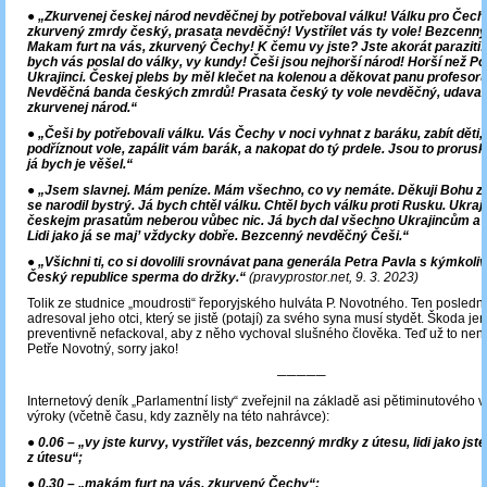
● „Zkurvenej českej národ nevděčnej by potřeboval válku! Válku pro Čec
zkurvený zmrdy český, prasata nevděčný! Vystřílet vás ty vole! Bezcenn
Makam furt na vás, zkurvený Čechy! K čemu vy jste? Jste akorát paraziti! 
bych vás poslal do války, vy kundy! Češi jsou nejhorší národ! Horší než Pol
Ukrajinci. Českej plebs by měl klečet na kolenou a děkovat panu profesoru 
Nevděčná banda českých zmrdů! Prasata český ty vole nevděčný, udava
zkurvenej národ.“
● „Češi by potřebovali válku. Vás Čechy v noci vyhnat z baráku, zabít děti,
podříznout vole, zapálit vám barák, a nakopat do tý prdele. Jsou to proruský
já bych je věšel.“
● „Jsem slavnej. Mám peníze. Mám všechno, co vy nemáte. Děkuji Bohu za
se narodil bystrý. Já bych chtěl válku. Chtěl bych válku proti Rusku. Ukraj
českejm prasatům neberou vůbec nic. Já bych dal všechno Ukrajincům a
Lidi jako já se maj’ vždycky dobře. Bezcenný nevděčný Češi.“
● „Všichni ti, co si dovolili srovnávat pana generála Petra Pavla s kýmkoliv, 
Český republice sperma do držky.“
(pravyprostor.net, 9. 3. 2023)
Tolik ze studnice „moudrosti“ řeporyjského hulváta P. Novotného. Ten posledn
adresoval jeho otci, který se jistě (potají) za svého syna musí stydět. Škoda je
preventivně nefackoval, aby z něho vychoval slušného člověka. Teď už to nena
Petře Novotný, sorry jako!
─────
Internetový deník „Parlamentní listy“ zveřejnil na základě asi pětiminutového v
výroky (včetně času, kdy zazněly na této nahrávce):
● 0.06 – „vy jste kurvy, vystřílet vás, bezcenný mrdky z útesu, lidi jako jste
z útesu“;
● 0.30 – „makám furt na vás, zkurvený Čechy“;