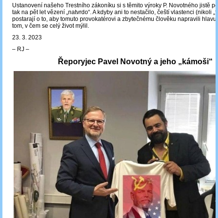
Ustanovení našeho Trestního zákoníku si s těmito výroky P. Novotného jistě por
tak na pět let vězení „natvrdo“. A kdyby ani to nestačilo, čeští vlastenci (nikoli „f
postarají o to, aby tomuto provokatérovi a zbytečnému člověku napravili hlavu 
tom, v čem se celý život mýlil.
23. 3. 2023
‒ RJ ‒
Řeporyjec Pavel Novotný a jeho „kámoši“