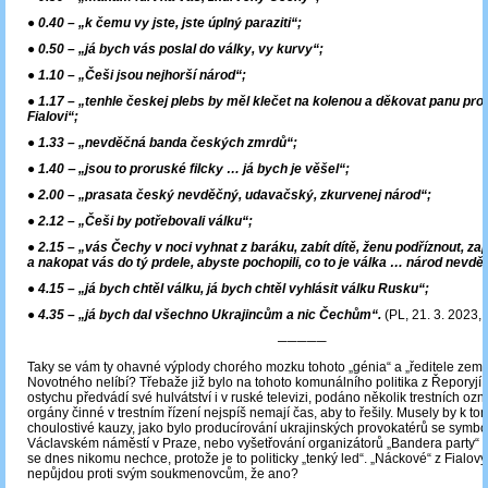
● 0.40 – „k čemu vy jste, jste úplný paraziti“;
● 0.50 – „já bych vás poslal do války, vy kurvy“;
● 1.10 – „Češi jsou nejhorší národ“;
● 1.17 – „tenhle českej plebs by měl klečet na kolenou a děkovat panu pro
Fialovi“;
● 1.33 – „nevděčná banda českých zmrdů“;
● 1.40 ‒ „jsou to proruské filcky … já bych je věšel“;
● 2.00 – „prasata český nevděčný, udavačský, zkurvenej národ“;
● 2.12 – „Češi by potřebovali válku“;
● 2.15 – „vás Čechy v noci vyhnat z baráku, zabít dítě, ženu podříznout, za
a nakopat vás do tý prdele, abyste pochopili, co to je válka … národ nevd
● 4.15 – „já bych chtěl válku, já bych chtěl vyhlásit válku Rusku“;
● 4.35 – „já bych dal všechno Ukrajincům a nic Čechům“.
(PL, 21. 3. 2023, 
─────
Taky se vám ty ohavné výplody chorého mozku tohoto „génia“ a „ředitele země
Novotného nelíbí? Třebaže již bylo na tohoto komunálního politika z Řeporyjí,
ostychu předvádí své hulvátství i v ruské televizi, podáno několik trestních oz
orgány činné v trestním řízení nejspíš nemají čas, aby to řešily. Musely by k tom
choulostivé kauzy, jako bylo producírování ukrajinských provokatérů se symb
Václavském náměstí v Praze, nebo vyšetřování organizátorů „Bandera party“ v
se dnes nikomu nechce, protože je to politicky „tenký led“. „Náckové“ z Fialov
nepůjdou proti svým soukmenovcům, že ano?