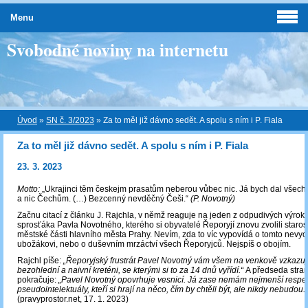
Menu
Svobodné noviny na internetu
Úvod
»
SN č. 3/2023
»
Za to měl již dávno sedět. A spolu s ním i P. Fiala
Za to měl již dávno sedět. A spolu s ním i P. Fiala
23. 3. 2023
Motto:
„Ukrajinci těm českejm prasatům neberou vůbec nic. Já bych dal všec
a nic Čechům. (…) Bezcenný nevděčný Češi.“
(P. Novotný)
Začnu citací z článku J. Rajchla, v němž reaguje na jeden z odpudivých výro
sprosťáka Pavla Novotného, kterého si obyvatelé Řeporyjí znovu zvolili staros
městské části hlavního města Prahy. Nevím, zda to víc vypovídá o tomto nev
ubožákovi, nebo o duševním mrzáctví všech Řeporyjců. Nejspíš o obojím.
Rajchl píše:
„Řeporyjský frustrát Pavel Novotný vám všem na venkově vzkazuje,
bezohlední a naivní kreténi, se kterými si to za 14 dnů vyřídí.“
A předseda stra
pokračuje:
„Pavel Novotný opovrhuje vesnicí. Já zase nemám nejmenší respek
pseudointelektuály, kteří si hrají na něco, čím by chtěli být, ale nikdy nebudou.“
(pravyprostor.net, 17. 1. 2023)