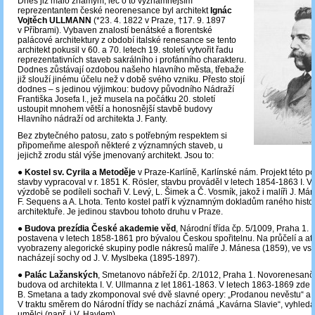
Dnes již málo známým, leč o to významnějším
reprezentantem české neorenesance byl architekt
Ignác
Vojtěch ULLMANN
(*23. 4. 1822 v Praze, †17. 9. 1897
v Příbrami). Vybaven znalostí benátské a florentské
palácové architektury z období italské renesance se tento
architekt pokusil v 60. a 70. letech 19. století vytvořit řadu
reprezentativních staveb sakrálního i profánního charakteru.
Dodnes zůstávají ozdobou našeho hlavního města, třebaže
již slouží jinému účelu než v době svého vzniku. Přesto stojí
dodnes – s jedinou výjimkou: budovy původního Nádraží
Františka Josefa I., jež musela na počátku 20. století
ustoupit mnohem větší a honosnější stavbě budovy
Hlavního nádraží od architekta J. Fanty.
Bez zbytečného patosu, zato s potřebným respektem si
připomeňme alespoň některé z významných staveb, u
jejichž zrodu stál výše jmenovaný architekt. Jsou to:
●
Kostel sv. Cyrila a Metoděje
v Praze-Karlíně, Karlínské nám. Projekt této 
stavby vypracoval v r. 1851 K. Rösler, stavbu prováděl v letech 1854-1863 I. V
výzdobě se podíleli sochaři V. Levý, L. Šimek a Č. Vosmík, jakož i malíři J. Mán
F. Sequens a A. Lhota. Tento kostel patří k významným dokladům raného histo
architektuře. Je jedinou stavbou tohoto druhu v Praze.
●
Budova prezídia České akademie věd
, Národní třída čp. 5/1009, Praha 1.
postavena v letech 1858-1861 pro bývalou Českou spořitelnu. Na průčelí a ati
vyobrazeny alegorické skupiny podle nákresů malíře J. Mánesa (1859), ve vst
nacházejí sochy od J. V. Myslbeka (1895-1897).
●
Palác Lažanských
, Smetanovo nábřeží čp. 2/1012, Praha 1. Novorenesanč
budova od architekta I. V. Ullmanna z let 1861-1863. V letech 1863-1869 zde b
B. Smetana a tady zkomponoval své dvě slavné opery: „Prodanou nevěstu“ a „
V traktu směrem do Národní třídy se nachází známá „Kavárna Slavie“, vyhled
umělci (např. i V. Havlem).