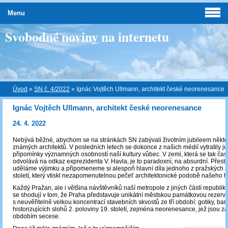
Menu
Svobodné noviny na internetu
Úvod
»
SN č. 4/2022
»
Ignác Vojtěch Ullmann, architekt české neorenesance
Ignác Vojtěch Ullmann, architekt české neorenesance
24. 4. 2022
Nebývá běžné, abychom se na stránkách SN zabývali životním jubileem někte
známých architektů. V posledních letech se dokonce z našich médií vytratily jub
připomínky významných osobností naší kultury vůbec. V zemi, která se tak čas
odvolává na odkaz exprezidenta V. Havla, je to paradoxní, na absurdní. Přesto
uděláme výjimku a připomeneme si alespoň hlavní díla jednoho z pražských ar
století, který vtiskl nezapomenutelnou pečeť architektonické podobě našeho 
Každý Pražan, ale i většina návštěvníků naší metropole z jiných částí republik
se shodují v tom, že Praha představuje unikátní městskou památkovou rezerva
s neuvěřitelně velkou koncentrací stavebních skvostů ze tří období: gotiky, bar
historizujících slohů 2. poloviny 19. století, zejména neorenesance, jež jsou z
obdobím secese.