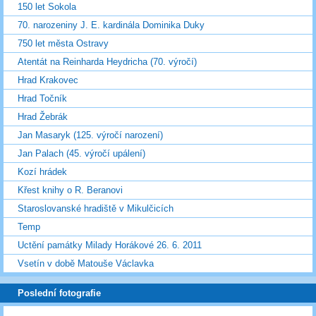
150 let Sokola
70. narozeniny J. E. kardinála Dominika Duky
750 let města Ostravy
Atentát na Reinharda Heydricha (70. výročí)
Hrad Krakovec
Hrad Točník
Hrad Žebrák
Jan Masaryk (125. výročí narození)
Jan Palach (45. výročí upálení)
Kozí hrádek
Křest knihy o R. Beranovi
Staroslovanské hradiště v Mikulčicích
Temp
Uctění památky Milady Horákové 26. 6. 2011
Vsetín v době Matouše Václavka
Poslední fotografie