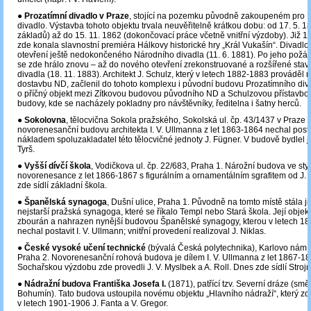
●
Prozatímní divadlo v Praze
, stojící na pozemku původně zakoupeném pro 
divadlo. Výstavba tohoto objektu trvala neuvěřitelně krátkou dobu: od 17. 5. 1
základů) až do 15. 11. 1862 (dokončovací práce včetně vnitřní výzdoby). Již 1
zde konala slavnostní premiéra Hálkovy historické hry „Král Vukašín“. Divadlo
otevření ještě nedokončeného Národního divadla (11. 6. 1881). Po jeho požár
se zde hrálo znovu – až do nového otevření zrekonstruované a rozšířené sta
divadla (18. 11. 1883). Architekt J. Schulz, který v letech 1882-1883 prováděl 
dostavbu ND, začlenil do tohoto komplexu i původní budovu Prozatímního div
o příčný objekt mezi Zítkovou budovou původního ND a Schulzovou přístavbo
budovy, kde se nacházely pokladny pro návštěvníky, ředitelna i šatny herců.
●
Sokolovna
, tělocvična Sokola pražského, Sokolská ul. čp. 43/1437 v Praze 2
novorenesanční budovu architekta I. V. Ullmanna z let 1863-1864 nechal post
nákladem spoluzakladatel této tělocvičné jednoty J. Fügner. V budově bydlel 
Tyrš.
●
Vyšší dívčí škola
, Vodičkova ul. čp. 22/683, Praha 1. Nárožní budova ve st
novorenesance z let 1866-1867 s figurálním a ornamentálním sgrafitem od J.
zde sídlí základní škola.
●
Španělská synagoga
, Dušní ulice, Praha 1. Původně na tomto místě stála již
nejstarší pražská synagoga, které se říkalo Templ nebo Stará škola. Její objekt 
zbourán a nahrazen nynější budovou Španělské synagogy, kterou v letech 1
nechal postavit I. V. Ullmann; vnitřní provedení realizoval J. Niklas.
●
České vysoké učení technické
(bývalá Česká polytechnika), Karlovo nám. 
Praha 2. Novorenesanční rohová budova je dílem I. V. Ullmanna z let 1867-18
Sochařskou výzdobu zde provedli J. V. Myslbek a A. Roll. Dnes zde sídlí Strojn
●
Nádražní budova Františka Josefa I.
(1871), patřící tzv. Severní dráze (sm
Bohumín). Tato budova ustoupila novému objektu „Hlavního nádraží“, který zd
v letech 1901-1906 J. Fanta a V. Gregor.