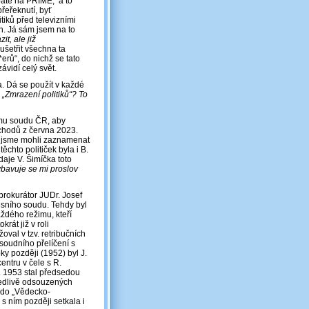
batě na PRIMĚ, a to
přeřeknutí, byť
tiků před televizními
n. Já sám jsem na to
t, ale již
ušetřit všechna ta
erů“, do nichž se tato
vidí celý svět.
a. Dá se použít v každé
:
„Zmrazení politiků“? To
ímu soudu ČR, aby
ůchodů z června 2023.
o jsme mohli zaznamenat
těchto političek byla i B.
aje V. Šimíčka toto
bavuje se mi proslov
prokurátor JUDr. Josef
esního soudu. Tehdy byl
ždého režimu, kteří
rát již v roli
oval v tzv. retribučních
 soudního přelíčení s
ky později (1952) byl J.
entru v čele s R.
. 1953 stal předsedou
vedlivě odsouzených
“ do „Vědecko-
s ním později setkala i