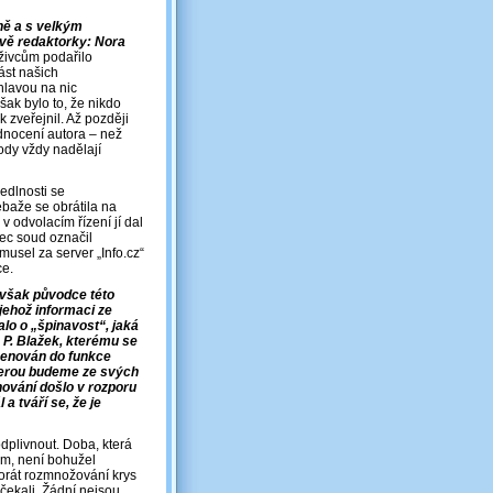
ně a s velkým
vě redaktorky: Nora
živcům podařilo
ást našich
hlavou na nic
však bylo to, že nikdo
k zveřejnil. Až později
odnocení autora – než
kody vždy nadělají
vedlnosti se
ebaže se obrátila na
v odvolacím řízení jí dal
nec soud označil
musel za server „Info.cz“
ce.
 avšak původce této
 jehož informaci ze
alo o „špinavost“, jaká
, P. Blažek, kterému se
jmenován do funkce
kterou budeme ze svých
enování došlo v rozporu
a tváří se, že je
dplivnout. Doba, která
em, není bohužel
korát rozmnožování krys
čekali. Žádní nejsou