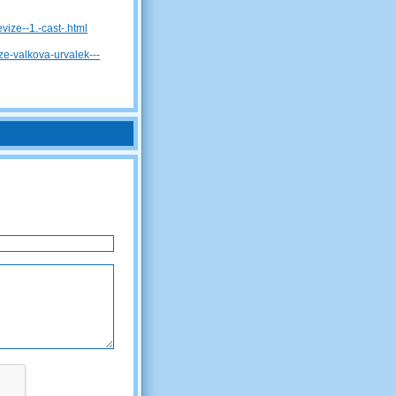
evize--1.-cast-.html
ze-valkova-urvalek---