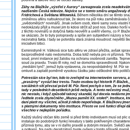
podivná a takové věci se občas stávaly.
Záhy na Blažkův „výstřel z Aurory“ zareagovala zcela neadekvát
nadšením Česká televize. Nejvíce se v tomto směru angažovaly d
Fridrichová a Světlana Witowská.
Během několika dní se těmto sna
zmíněnou aféru nafouknout tak, že skoro na půl roku zaměstnávala č
„uvědomělých“ novinářů. Jinak ovšem osob, které samy svou vlastní 
nedokázaly přijít a musel jim to kdosi strčit až pod nos. Daleko horší 
z těchto novinářů si dotyčná fakta neověřil a uvěřil všemu, co P. Blaže
se ukázalo, že to byly polopravdy a spíše jen subjektivní názory a h
nezvratná fakta. I tady se potvrdila stará známá moudrost: největší š
iniciativní blbci.
Exministryně H. Válková sice tuto aféru ve zdraví přežila, avšak spra
bezprostředně nato nedomohla. Doba totiž nebyla pro ni příznivá. Tř
soud, první instance její žalobu na ochranu osobnosti zamítla. Teprve 
soud za pravdu. Trvalo tři roky, než se domohla spravedlnosti. Nako
„mediální lynč“, jemuž byla vystavena, za neopodstatněný: M. Půr se 
omluvit a zaplatit poměrně vysokou částku jako odškodné této politič
Potrestán sice byl ten, kdo to zveřejnil na internetovém serveru,
„prasárny“ vyvázl bez trestu. Touto osobou byl historik P. Blažek,
sociálních sítí převzal právě M. Půr. Není pochyb o tom, že se jedn
tady v posledních desetiletích ještě nebyla. A tento nečestný muž
nic nestalo, i když způsobil takový skandál, byl docela nedávno 
ředitele zcela zbytečného „Muzea paměti XX. století“. Instituce, 
daní platit my všichni, ačkoli ji nikdo nepotřebuje. K Blažkovu jm
s platnými dokumenty této instituce. Přesto ve své funkci dřepí dál 
všechno v nejlepším pořádku.
Každý slušný občan této země si před tímto individuem musí od plic o
instaluje do podobných funkcí kreatury s takto pokřiveným charakter
příznivá tomu, aby se v ní dařilo pravdě a dobrým mravům. Svědčí a
a potkanů. Na partu deratizátorů byste ovšem v tomto případě marně 