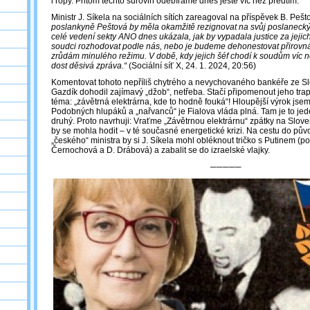
i ropy. Přitom těchto surovin odebíráme dnes ještě víc než předtím.
Ministr J. Síkela na sociálních sítích zareagoval na příspěvek B. Pešt
poslankyně Peštová by měla okamžitě rezignovat na svůj poslaneck
celé vedení sekty ANO dnes ukázala, jak by vypadala justice za jeji
soudci rozhodovat podle nás, nebo je budeme dehonestovat přirovn
zrůdám minulého režimu. V době, kdy jejich šéf chodí k soudům víc 
dost děsivá zpráva.“
(Sociální síť X, 24. 1. 2024, 20:56)
Komentovat tohoto nepříliš chytrého a nevychovaného bankéře ze Sl
Gazdík dohodil zajímavý „džob“, netřeba. Stačí připomenout jeho tra
téma: „závětrná elektrárna, kde to hodně fouká“! Hloupější výrok jsem 
Podobných hlupáků a „nařvanců“ je Fialova vláda plná. Tam je to jede
druhý. Proto navrhuji: Vraťme „Závětrnou elektrárnu“ zpátky na Slov
by se mohla hodit – v té současné energetické krizi. Na cestu do půvo
„českého“ ministra by si J. Síkela mohl obléknout tričko s Putinem (
Černochová a D. Drábová) a zabalit se do izraelské vlajky.
─────