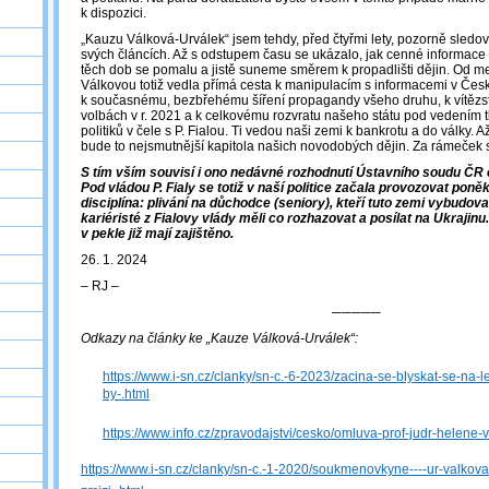
k dispozici.
„Kauzu Válková-Urválek“ jsem tehdy, před čtyřmi lety, pozorně sledo
svých článcích. Až s odstupem času se ukázalo, jak cenné informace 
těch dob se pomalu a jistě suneme směrem k propadlišti dějin. Od me
Válkovou totiž vedla přímá cesta k manipulacím s informacemi v České
k současnému, bezbřehému šíření propagandy všeho druhu, k vítězst
volbách v r. 2021 a k celkovému rozvratu našeho státu pod vedením
politiků v čele s P. Fialou. Ti vedou naši zemi k bankrotu a do války. 
bude to nejsmutnější kapitola našich novodobých dějin. Za rámeček s
S tím vším souvisí i ono nedávné rozhodnutí Ústavního soudu ČR 
Pod vládou P. Fialy se totiž v naší politice začala provozovat poně
disciplína: plivání na důchodce (seniory), kteří tuto zemi vybudova
kariéristé z Fialovy vlády měli co rozhazovat a posílat na Ukrajinu
v pekle již mají zajištěno.
26. 1. 2024
‒ RJ ‒
─────
Odkazy na články ke „Kauze Válková-Urválek“:
https://www.i-sn.cz/clanky/sn-c.-6-2023/zacina-se-blyskat-se-na-l
by-.html
https://www.info.cz/zpravodajstvi/cesko/omluva-prof-judr-helene-
https://www.i-sn.cz/clanky/sn-c.-1-2020/soukmenovkyne----ur-valkova-