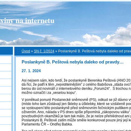
viny na internetu
Úvod
»
SN č. 1/2024
»
Poslankyně B. Peštová nebyla daleko od pr
Poslankyně B. Peštová nebyla daleko od pravdy…
27. 1. 2024
Asi nejsem sám, kdo tvrdí, že poslankyně Berenika Peštová (ANO 2011)
dá říci, že patří k těm „nejviditelnějším“ z celého Babišova „stáda ovcí“.
berou do úst novináři z internetového deníku „Forum24“. S trochou n
možno označit i za „veselou kopu“.
V poněkud ponuré Poslanecké sněmovně (PS), odkud se již dávno vyt
(místo toho tam zůstávají jen škleby a úšklebky, které se vzdáleně po
se vystoupení této poslankyně před sněmovním řečnickým pultíkem př
oživením. Ano, nálada v PS dnes spíše připomíná „zákopovou válku“.
povzbudivých okamžiků je tam tak málo, že je nelze přehlédnout ani 
Poslankyni B. Peštové zatím může směle konkurovat pouze jiný její k
Parlamentu ČR – Ondřej Babka.