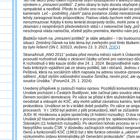
Ten mě skoro před rokem rozesmál svým vystoupením v televizní de
výrokem o „zmrazení politiků“. Z jeho strany to bylo docela obyčejné 
sympatické a neotřelé. Přesto to oživilo ono nudné vykecávání se poli
kamerami. Leč – podnětný „návrh“ pana poslance zůstal nerealizová
tehdy zareagoval touto průpovídkou:
Fialovu vládu bychom měli zmrazi
nerozmrazovat
. Kdyby k tomu tenkrát doopravdy došlo, mohli jsme si 
zklamání z nesplněných předvolebních slibů i z nekonečné řady „prů*
neschopná vláda namočila, včetně jejího premiéra, kterého nám prý zá
[Babkův návrh na „zmrazení politiků“ je stále aktuální – i do budoucn
situaci. Zmíněný článek na toto téma byl zveřejněn pod tímto titulkem
by bylo řešení!
(SN č. 3/2023, vloženo 23. 3. 2023,
ZDE
).]
Strana/hnutí „ANO 2011“ podala před mnoha měsíci návrh k Ústavn
posoudil rozhodnutí vlády o zkrácení částky určené pro valorizaci d
K rozhodnutí o této kauze došlo dne 24. 1. 2024. Bezprostředně nat
řadu kritických vyjádření jak ze strany politiků, tak i občanů. Jednou z 
Peštová, která na sociálních sítích napsala na adresu soudce-zpravod
sdělení:
„Když slyším odůvodnění soudce Šimíčka, nevím proč, ale vy
soudce Urválka.“
(Forum24, 25. 1. 2024)
Uvedený příspěvek si zaslouží malou opravu: Pozdější komunistický 
Urválek pocházel z Českých Budějovic, kde začínal jako soudce okr
členem sociální demokracie. Po válce se přidal k těm služebníkům ka
neodolali a vstoupili do KSČ, aby mohli udělat závratnou kariéru, tentok
prokurátora. Urválkovi se to v krátké době podařilo: Po válce se angaž
procesech. V r. 1950 byl jedním z pěti prokurátorů, kteří se zúčastnili
JUDr. M. Horákovou a jejími společníky (4 hrdelní rozsudky). O dva ro
Urválek již hlavním prokurátorem v procesu proti tzv. spikleneckému c
Slánským (11 hrdelních rozsudků). Po skončení tohoto procesu se v r
Nejvyššího soudu ČSR. V důsledku začínajících rehabilitací nespra
členů a funkcionářů KSČ (1963) byl z této funkce odvolán a „uklizen
výzkumného ústavu kriminalistiky při Generální prokuratuře“. (Tam se 