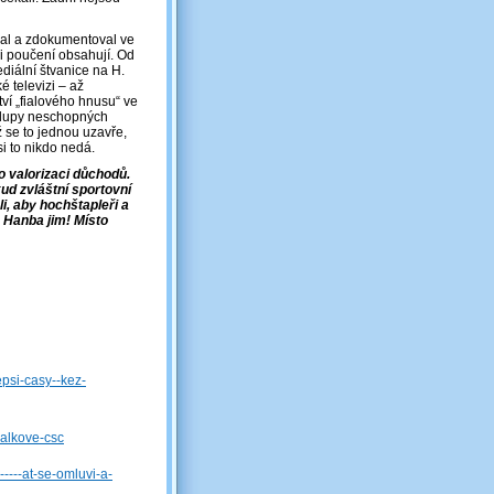
val a zdokumentoval ve
i poučení obsahují. Od
diální štvanice na H.
 televizi – až
ví „fialového hnusu“ ve
 tlupy neschopných
Až se to jednou uzavře,
i to nikdo nedá.
o valorizaci důchodů.
kud zvláštní sportovní
li, aby hochštapleři a
. Hanba jim! Místo
epsi-casy--kez-
valkove-csc
----at-se-omluvi-a-