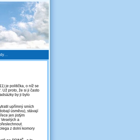
avdy…
 je politička, o níž se
 Už proto, že si ji často
adsázky by ji bylo
ratil upřímný smích
dobají úsměvu), stávají
ece jen jistým
 Veselých a
přeslechnout.
olega z dolní komory