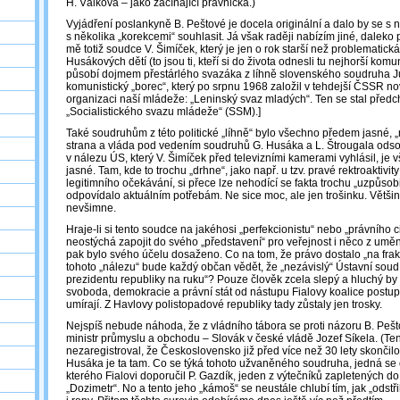
H. Válková – jako začínající právnička.)
Vyjádření poslankyně B. Peštové je docela originální a dalo by se s ní
s několika „korekcemi“ souhlasit. Já však raději nabízím jiné, daleko 
mě totiž soudce V. Šimíček, který je jen o rok starší než problematick
Husákových dětí (to jsou ti, kteří si do života odnesli tu nejhorší kom
působí dojmem přestárlého svazáka z líhně slovenského soudruha Jur
komunistický „borec“, který po srpnu 1968 založil v tehdejší ČSSR n
organizaci naší mládeže: „Leninský svaz mladých“. Ten se stal pře
„Socialistického svazu mládeže“ (SSM).]
Také soudruhům z této politické „líhně“ bylo všechno předem jasné, „n
strana a vláda pod vedením soudruhů G. Husáka a L. Štrougala odso
v nálezu ÚS, který V. Šimíček před televizními kamerami vyhlásil, je
jasné. Tam, kde to trochu „drhne“, jako např. u tzv. pravé rektroaktivi
legitimního očekávání, si přece lze nehodící se fakta trochu „uzpůsobit
odpovídalo aktuálním potřebám. Ne sice moc, ale jen trošinku. Většina 
nevšimne.
Hraje-li si tento soudce na jakéhosi „perfekcionistu“ nebo „právního c
neostýchá zapojit do svého „představení“ pro veřejnost i něco z umění 
pak bylo svého účelu dosaženo. Co na tom, že právo dostalo „na frak
tohoto „nálezu“ bude každý občan vědět, že „nezávislý“ Ústavní soud
prezidentu republiky na ruku“? Pouze člověk zcela slepý a hluchý by s
svoboda, demokracie a právní stát od nástupu Fialovy koalice postup
umírají. Z Havlovy polistopadové republiky tady zůstaly jen trosky.
Nejspíš nebude náhoda, že z vládního tábora se proti názoru B. Pešto
ministr průmyslu a obchodu – Slovák v české vládě Jozef Síkela. (Te
nezaregistroval, že Československo již před více než 30 lety skonči
Husáka je ta tam. Co se týká tohoto užvaněného soudruha, jedná s
kterého Fialovi doporučil P. Gazdík, jeden z výtečníků zapletených do
„Dozimetr“. No a tento jeho „kámoš“ se neustále chlubí tím, jak „odst