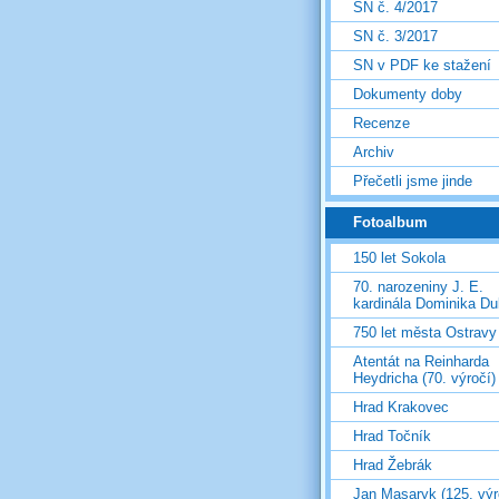
SN č. 4/2017
SN č. 3/2017
SN v PDF ke stažení
Dokumenty doby
Recenze
Archiv
Přečetli jsme jinde
Fotoalbum
150 let Sokola
70. narozeniny J. E.
kardinála Dominika D
750 let města Ostravy
Atentát na Reinharda
Heydricha (70. výročí)
Hrad Krakovec
Hrad Točník
Hrad Žebrák
Jan Masaryk (125. výr