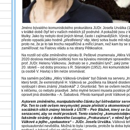
Jméno bývalého komunistického prokurátora JUDr. Josefa Urválka (1
v krátké době čtyř let v našich médiích již podruhé. A pokaždé jsou z
titulky. Jako by nebylo dost jiných témat, často i zajímavějších. Výro
přesto vypadá jako hodně „přestřelený“ vtip, který sotva bude mít ně
proto ne, že je to tak trochu nepatřičné a mířící jinam, než kam by se 
zaměřovat: na Fialovu vládu a na strany Pětikoalice.
Na rozdíl od výše zmíněného výroku B. Peštové znamenala „Aféra Vá
2020 doslova mediální politický hon na bývalou ministryni spravedlno
prof. JUDr. Helenu Válkovou. Jednalo se o „mediální lynč“, jaký jsme 
20. století – od doby procesu s R. Slánským (1952). Ani komunistické 
(a osobě V. Havla) s tím nelze srovnávat.
Na samém počátku „Aféry Válková-Urválek“ byl článek na serveru „Inf
který tvrdil, že exministryně H. Válková se „podílela na šikaně disident
vystoupil i dnes známý „hladovkář“ J. Gruntorád. Ten se ovšem nech
k něčemu, co nebylo pravdivé. Jeho mylné tvrzení musela posléze př
opravit jiná disidentka – A. Šabatová. Přesto kampaň proti Válkové p
Autorem zmíněného, manipulativního článku byl šéfredaktor serve
Půr. Ten to celé ovšem nevymyslel: pouze přetiskl a okomentoval t
sociálních sítích známý historik z ÚSTR – Petr Blažek, který se ča
senzacemi, aby se mohl proslavit. Tento statečný „komunistobijec
faksimile stránky z dobového časopisu „Prokuratura“, v němž byl
Válkové a jejího „spoluautora“ – JUDr. Josefa Urválka.
Válková teh
spoluautorství nevěděla. Možná to byla i pravda, protože ta doba byl