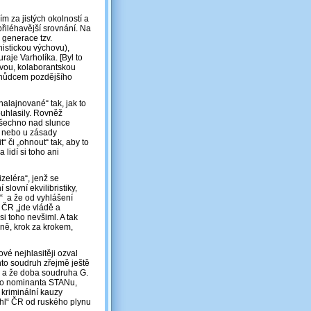
m za jistých okolností a
přiléhavější srovnání. Na
á generace tzv.
unistickou výchovu),
aje Varholíka. [Byl to
ovou, kolaborantskou
dchůdcem pozdějšího
alajnované“ tak, jak to
uhlasily. Rovněž
 všechno nad slunce
ty nebo u zásady
“ či „ohnout“ tak, aby to
lidí si toho ani
izeléra“, jenž se
slovní ekvilibristiky,
“ a že od vyhlášení
 ČR „jde vládě a
i toho nevšiml. A tak
ně, krok za krokem,
vé nejhlasitěji ozval
nto soudruh zřejmě ještě
lo a že doba soudruha G.
e o nominanta STANu,
 kriminální kauzy
řihl“ ČR od ruského plynu