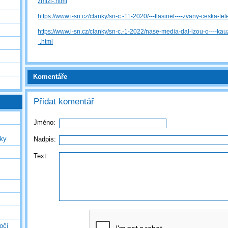
zmizi-.html
https://www.i-sn.cz/clanky/sn-c.-11-2020/---flasinet----zvany-ceska-tel
https://www.i-sn.cz/clanky/sn-c.-1-2022/nase-media-dal-lzou-o----kau
-.html
Komentáře
Přidat komentář
Jméno:
uky
Nadpis:
Text:
očí