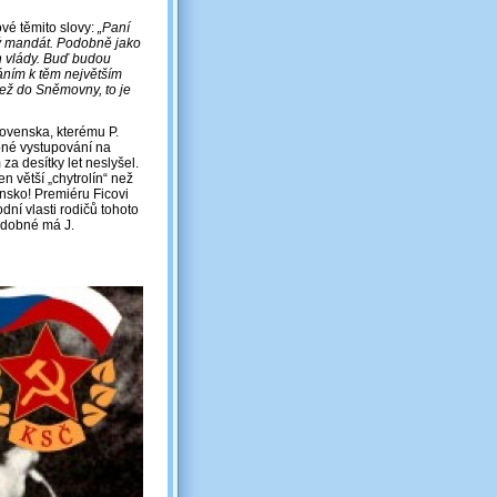
ové těmito slovy:
„Paní
ý mandát. Podobně jako
ch vlády. Buď budou
áním k těm největším
než do Sněmovny, to je
ovenska, kterému P.
pné vystupování na
za desítky let neslyšel.
n větší „chytrolín“ než
ensko! Premiéru Ficovi
dní vlasti rodičů tohoto
podobné má J.