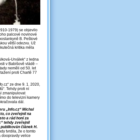
910-1979) se objevilo
 toho palcové novinové
k poslankyně B. Peštové
jakou větší odezvu. Už
skutečná kritika měla
lková-Urválek“ z ledna
sti v Babišově vládě –
tady neměli od 50. let
tažení proti Chartě 77
o.cz“ ze dne 9. 1. 2020,
ů“. Tehdy proti ní
al zmanipulovat
ímo do televizní kamery
okračovala dál.
ru „Info.cz“ Michal
o, co zveřejnil na
sto a rád honí za
“ tehdy zveřejnil
 publikován článek H.
dy tvrdila, že o tomto
a doopravdy velice