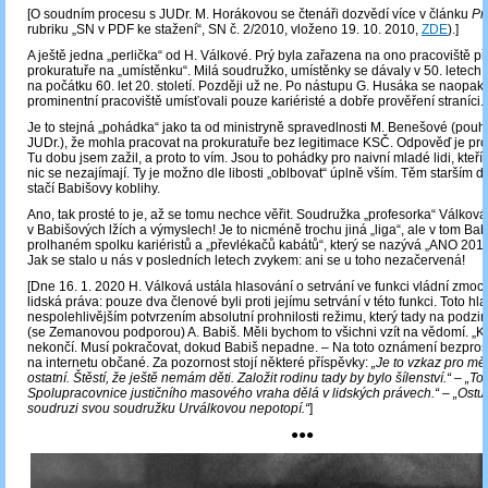
[O soudním procesu s JUDr. M. Horákovou se čtenáři dozvědí více v článku
Pr
rubriku „SN v PDF ke stažení“, SN č. 2/2010, vloženo 19. 10. 2010,
ZDE
).]
A ještě jedna „perlička“ od H. Válkové. Prý byla zařazena na ono pracoviště př
prokuratuře na „umístěnku“. Milá soudružko, umístěnky se dávaly v 50. letech 
na počátku 60. let 20. století. Později už ne. Po nástupu G. Husáka se naopak 
prominentní pracoviště umísťovali pouze kariéristé a dobře prověření straníci.
Je to stejná „pohádka“ jako ta od ministryně spravedlnosti M. Benešové (pouhé
JUDr.), že mohla pracovat na prokuratuře bez legitimace KSČ. Odpověď je pro
Tu dobu jsem zažil, a proto to vím. Jsou to pohádky pro naivní mladé lidi, kteří 
nic se nezajímají. Ty je možno dle libosti „oblbovat“ úplně vším. Těm starším 
stačí Babišovy koblihy.
Ano, tak prosté to je, až se tomu nechce věřit. Soudružka „profesorka“ Válková
v Babišových lžích a výmyslech! Je to nicméně trochu jiná „liga“, ale v tom Ba
prolhaném spolku kariéristů a „převlékačů kabátů“, který se nazývá „ANO 2011“,
Jak se stalo u nás v posledních letech zvykem: ani se u toho nezačervená!
[Dne 16. 1. 2020 H. Válková ustála hlasování o setrvání ve funkci vládní zmo
lidská práva: pouze dva členové byli proti jejímu setrvání v této funkci. Toto hla
nespolehlivějším potvrzením absolutní prohnilosti režimu, který tady na podzi
(se Zemanovou podporou) A. Babiš. Měli bychom to všichni vzít na vědomí. „
nekončí. Musí pokračovat, dokud Babiš nepadne. ‒ Na toto oznámení bezpros
na internetu občané. Za pozornost stojí některé příspěvky:
„Je to vzkaz pro mě 
ostatní. Štěstí, že ještě nemám děti. Založit rodinu tady by bylo šílenství.“ – „To
Spolupracovnice justičního masového vraha dělá v lidských právech.“ – „Ostud
soudruzi svou soudružku Urválkovou nepotopí.“
]
●●●