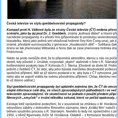
Česká televize ve stylu goebbelsovské propagandy?
Kampaň proti H. Válkové byla ze strany České televize (ČT) vedena přesn
scénáře, jako by jej psal Dr. J. Goebbels
, známý „kulhavý ďábel“ a hlavní pře
nacistické propagandy. A v přední linii (připomínalo to proslulou severokorejsk
hlasatelku, která jako jediná smí ohlašovat hrdinné činy Kim Čong-una), jak jin
známé, přestárlé eurosvazačky z generace „Husákových dětí“ – Světlana (také
dcera se tak jmenovala) Witowská a Nora (tak se zase jmenovala hrdinka dra
Fridrichová.
Nikdo se proto nemůže divit, že to připomíná atmosféru, kterou u nás na počátk
století, kdy působil J. Urválek, rozpoutali „skalní“ stalinisté v čele s R. Slánským
bolševickými poskoky typu P. Kohouta či J. Šterna. [Osobně se divím M. Fridrich
jedním z ředitelů ČT, že strpí, aby jeho bývalá manželka dlouhodobě poškozov
společné příjmení. Měl se již dávno postarat o to, aby byla z ČT vyhozena „jak
nebo aby se aspoň vrátila ke svému původnímu příjmení. Chlap, kterému nechy
to už dávno udělal.]
Styl goebbelsovské propagandy byl uplatněn zejména tím, že ČT do omrzen
stejné informace celé dny, ve všech zpravodajských půlhodinách i ve več
televizním zpravodajství. Ve skutečnosti se jednalo o použití předem přip
filmových „smyček“ v trvání několika sekund, které se pořád opakovaly.
A
Existuje totiž oprávněné podezření, že v souvislosti se zmínkou o M. Horákov
odvysílány záběry z dobového filmového záznamu, který „Krátký film“ natočil v
během soudního procesu s R. Slánským. Nemělo to tedy nic společného s pro
1950, v němž figurovala JUDr. M. Horáková. Ostatně – z formulace fanaticky 