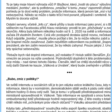
To je taky moje hlavní výhrada vůči P. Blažkovi, který „hodil do placu“ výbušno
mediální „bombu“, ale tu potřebnou „omáčku“ k tomu „masu“ zapomněl přidat.
pohledu je to dost velký problém, protože informace, která jenom tak „visí v luftu
nebezpečná. Někdo se může o takto trčící hrot poranit, případně i smrtelně. 
Myslím to docela vážně.
Ostatní servery, včetně „Info.cz“, které přišly s touto informaci jako první, si s 
sdělením na Facebooku příliš hlavu nelámaly: prostě to jen „přežvýkaly“ a zveře
skončilo. Aféra byla během několika hodin od 9. 1. 2020 na světě a informace
začala žít vlastním životem. Celá věc postupně dostala úplně novou, nečeka
Když odpálíte „bombu“, musíte přece počítat s tím, že to může někoho zabít a ž
ten šrapnel může zasáhnout. Zatím největším odborníkem na politické „šrapne
prezident, ale ten zatím neavizoval, že by někdo zahynul. Pouze jakýsi J. Urvá
lety spáchal sebevraždu.
Třebaže bych rád doplnil informace, jež redaktor P. Holub sdělil čtenářům „Ec
omezím se pouze na výše uvedené. Podrobnější doplnění k této problematice 
více místa – nad rámec tohoto článku. Čtenáře, kteří se chtějí dozvědět něco v
svůj další článek ke kauze „Válková a Urválek“, který bude zveřejněn v příštíc
●●●
„Babo, zmiz z politiky!“
Ve světě internetu a sociálních sítí je to jen otázka velice krátkého času, kdy n
informace, která by v normálním, demokratickém státě vedla k pádu celé vlád
během hodiny či dvou celý svět. Tak je tomu i v případě předlistopadové minul
ministryně spravedlnosti H. Válkové. Tato informace ve spojitosti s onou funkcí
ombudsmanky) totiž představuje hodně nepovedený vtip. Z této osoby s totalitn
chtěl někdo mít „ochránkyni práv všech občanů“? Vskutku absurdní představa!
Kdyby tato „předlistopadová“ soudružka měla aspoň špetku soudnosti, sbalila 