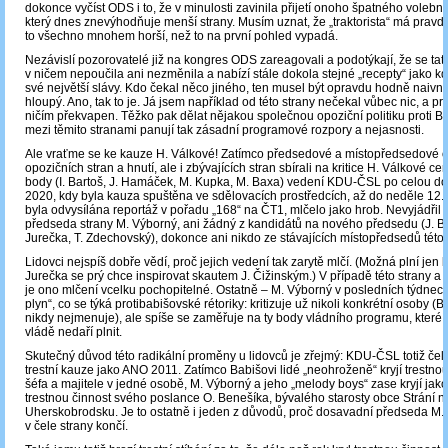
dokonce vyčíst ODS i to, že v minulosti zavinila přijetí onoho špatného volebn
který dnes znevýhodňuje menší strany. Musím uznat, že „traktorista“ má pravd
to všechno mnohem horší, než to na první pohled vypadá.
Nezávislí pozorovatelé již na kongres ODS zareagovali a podotýkají, že se tat
v ničem nepoučila ani nezměnila a nabízí stále dokola stejné „recepty“ jako k
své největší slávy. Kdo čekal něco jiného, ten musel být opravdu hodně naivní
hloupý. Ano, tak to je. Já jsem například od této strany nečekal vůbec nic, a p
ničím překvapen. Těžko pak dělat nějakou společnou opoziční politiku proti Ba
mezi těmito stranami panují tak zásadní programové rozpory a nejasnosti.
Ale vraťme se ke kauze H. Válkové! Zatímco předsedové a místopředsedové o
opozičních stran a hnutí, ale i zbývajících stran sbírali na kritice H. Válkové ce
body (I. Bartoš, J. Hamáček, M. Kupka, M. Baxa) vedení KDU-ČSL po celou do
2020, kdy byla kauza spuštěna ve sdělovacích prostředcích, až do neděle 12. 
byla odvysílána reportáž v pořadu „168“ na ČT1, mlčelo jako hrob. Nevyjádřil s
předseda strany M. Výborný, ani žádný z kandidátů na nového předsedu (J. Ba
Jurečka, T. Zdechovský), dokonce ani nikdo ze stávajících místopředsedů této 
Lidovci nejspíš dobře vědí, proč jejich vedení tak zarytě mlčí. (Možná plní jen 
Jurečka se prý chce inspirovat skautem J. Čižinským.) V případě této strany a j
je ono mlčení vcelku pochopitelné. Ostatně – M. Výborný v posledních týdnech
plyn“, co se týká protibabišovské rétoriky: kritizuje už nikoli konkrétní osoby (B
nikdy nejmenuje), ale spíše se zaměřuje na ty body vládního programu, které 
vládě nedaří plnit.
Skutečný důvod této radikální proměny u lidovců je zřejmý: KDU-ČSL totiž če
trestní kauze jako ANO 2011. Zatímco Babišovi lidé „neohroženě“ kryjí trestno
šéfa a majitele v jedné osobě, M. Výborný a jeho „melody boys“ zase kryjí jak
trestnou činnost svého poslance O. Benešíka, bývalého starosty obce Strání n
Uherskobrodsku. Je to ostatně i jeden z důvodů, proč dosavadní předseda M. 
v čele strany končí.