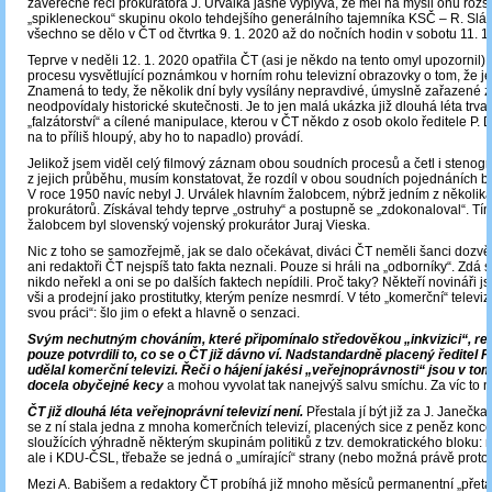
závěrečné řeči prokurátora J. Urválka jasně vyplývá, že měl na mysli onu roz
„spikleneckou“ skupinu okolo tehdejšího generálního tajemníka KSČ ‒ R. Slá
všechno se dělo v ČT od čtvrtka 9. 1. 2020 až do nočních hodin v sobotu 11. 1
Teprve v neděli 12. 1. 2020 opatřila ČT (asi je někdo na tento omyl upozornil) 
procesu vysvětlující poznámkou v horním rohu televizní obrazovky o tom, že je 
Znamená to tedy, že několik dní byly vysílány nepravdivé, úmyslně zařazené z
neodpovídaly historické skutečnosti. Je to jen malá ukázka již dlouhá léta trvaj
„falzátorství“ a cílené manipulace, kterou v ČT někdo z osob okolo ředitele P. 
na to příliš hloupý, aby ho to napadlo) provádí.
Jelikož jsem viděl celý filmový záznam obou soudních procesů a četl i stenog
z jejich průběhu, musím konstatovat, že rozdíl v obou soudních pojednáních b
V roce 1950 navíc nebyl J. Urválek hlavním žalobcem, nýbrž jedním z několik
prokurátorů. Získával tehdy teprve „ostruhy“ a postupně se „zdokonaloval“. Tí
žalobcem byl slovenský vojenský prokurátor Juraj Vieska.
Nic z toho se samozřejmě, jak se dalo očekávat, diváci ČT neměli šanci dozvě
ani redaktoři ČT nejspíš tato fakta neznali. Pouze si hráli na „odborníky“. Zdá s
nikdo neřekl a oni se po dalších faktech nepídili. Proč taky? Někteří novináři jso
vši a prodejní jako prostitutky, kterým peníze nesmrdí. V této „komerční“ televiz
svou práci“: šlo jim o efekt a hlavně o senzaci.
Svým nechutným chováním, které připomínalo středověkou „inkvizici“, re
pouze potvrdili to, co se o ČT již dávno ví. Nadstandardně placený ředitel P
udělal komerční televizi. Řeči o hájení jakési „veřejnoprávnosti“ jsou v to
docela obyčejné kecy
a mohou vyvolat tak nanejvýš salvu smíchu. Za víc to ne
ČT již dlouhá léta veřejnoprávní televizí není.
Přestala jí být již za J. Janečka
se z ní stala jedna z mnoha komerčních televizí, placených sice z peněz konce
sloužících výhradně některým skupinám politiků z tzv. demokratického bloku: 
ale i KDU-ČSL, třebaže se jedná o „umírající“ strany (nebo možná právě proto)
Mezi A. Babišem a redaktory ČT probíhá již mnoho měsíců permanentní „přet