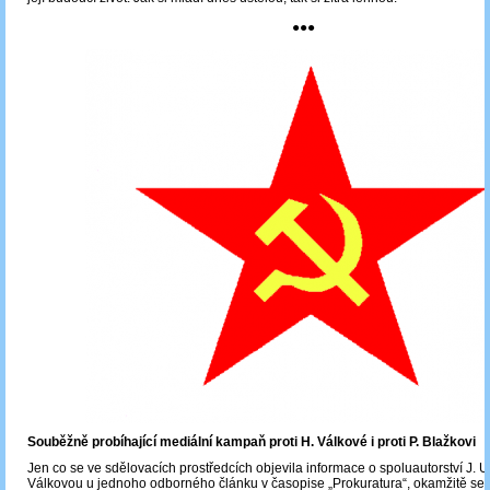
●●●
Souběžně probíhající mediální kampaň proti H. Válkové i proti P. Blažkovi
Jen co se ve sdělovacích prostředcích objevila informace o spoluautorství J. U
Válkovou u jednoho odborného článku v časopise „Prokuratura“, okamžitě se 