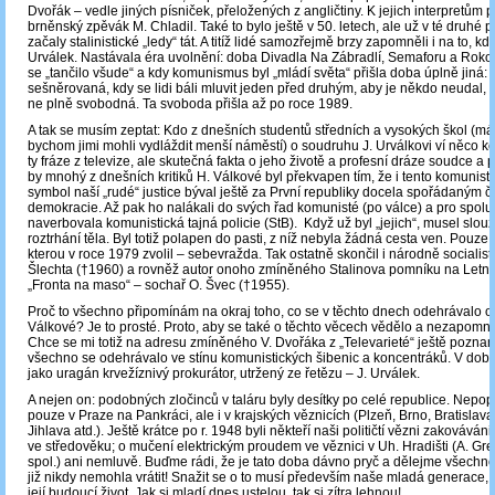
Dvořák – vedle jiných písniček, přeložených z angličtiny. K jejich interpretům pa
brněnský zpěvák M. Chladil. Také to bylo ještě v 50. letech, ale už v té druhé p
začaly stalinistické „ledy“ tát. A titíž lidé samozřejmě brzy zapomněli i na to, kdo
Urválek. Nastávala éra uvolnění: doba Divadla Na Zábradlí, Semaforu a Rokok
se „tančilo všude“ a kdy komunismus byl „mládí světa“ přišla doba úplně jiná: 
sešněrovaná, kdy se lidi báli mluvit jeden před druhým, aby je někdo neudal, a
ne plně svobodná. Ta svoboda přišla až po roce 1989.
A tak se musím zeptat: Kdo z dnešních studentů středních a vysokých škol (mám
bychom jimi mohli vydláždit menší náměstí) o soudruhu J. Urválkovi ví něco 
ty fráze z televize, ale skutečná fakta o jeho životě a profesní dráze soudce a p
by mnohý z dnešních kritiků H. Válkové byl překvapen tím, že i tento komunisti
symbol naší „rudé“ justice býval ještě za První republiky docela spořádaným č
demokracie. Až pak ho nalákali do svých řad komunisté (po válce) a pro spolu
naverbovala komunistická tajná policie (StB). Když už byl „jejich“, musel slouž
roztrhání těla. Byl totiž polapen do pasti, z níž nebyla žádná cesta ven. Pouze t
kterou v roce 1979 zvolil – sebevražda. Tak ostatně skončil i národně socialisti
Šlechta (†1960) a rovněž autor onoho zmíněného Stalinova pomníku na Letn
„Fronta na maso“ – sochař O. Švec (†1955).
Proč to všechno připomínám na okraj toho, co se v těchto dnech odehrávalo o
Válkové? Je to prosté. Proto, aby se také o těchto věcech vědělo a nezapomně
Chce se mi totiž na adresu zmíněného V. Dvořáka z „Televarieté“ ještě poznam
všechno se odehrávalo ve stínu komunistických šibenic a koncentráků. V době,
jako uragán krvežíznivý prokurátor, utržený ze řetězu ‒ J. Urválek.
A nejen on: podobných zločinců v taláru byly desítky po celé republice. Nepo
pouze v Praze na Pankráci, ale i v krajských věznicích (Plzeň, Brno, Bratislava
Jihlava atd.). Ještě krátce po r. 1948 byli někteří naši političtí vězni zakováván
ve středověku; o mučení elektrickým proudem ve věznici v Uh. Hradišti (A. Gr
spol.) ani nemluvě. Buďme rádi, že je tato doba dávno pryč a dělejme všechno
již nikdy nemohla vrátit! Snažit se o to musí především naše mladá generace, 
její budoucí život. Jak si mladí dnes ustelou, tak si zítra lehnou!