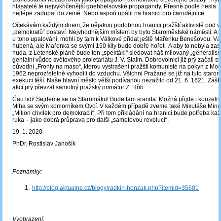
hlasatelé té nejvykřičenější goebbelsovské propagandy. Přesně podle hesla: uk
nejlépe zadupat do země. Nebo aspoň upálit na hranici pro čarodějnice.
Očekávám každým dnem, že nějakou podobnou hranici pražští aktivisté pod 
„demokratů“ postaví. Nejvhodnějším místem by bylo Staroměstské náměstí. A 
u toho upalování, mohli by tam k Válkové přidat ještě Mařenku Benešovou. Vá
hubená, ale Mařenka se svými 150 kily bude dobře hořet. A aby to nebyla zase
nuda, z Letenské pláně bude ten „spektákl“ sledovat náš milovaný „generaliss
geniální vůdce světového proletariátu J. V. Stalin. Dobrovolníci již prý začali st
původní „Fronty na maso“, kterou vystrašení pražští komunisté na pokyn z Mo
1962 neprozřetelně vyhodili do vzduchu. Všichni Pražané se již na tuto staro
exekuci těší. Naše hlavní město větší podívanou nezažilo od 21. 6. 1621. Zášti
akcí prý převzal samotný pražský primátor Z. Hřib.
Čau lidi! Sejdeme se na Staromáku! Bude tam sranda. Možná přijde i kouzelník
Mlha se svým komorníkem Ovcí. V každém případě zveme také Mikuláše Miná
„Milion chvilek pro demokracii“. Při tom přikládání na hranici bude potřeba 
ruka ‒ jako dobrá průprava pro další „sametovou revoluci“.
19. 1. 2020
PhDr. Rostislav Janošík
Poznámky:
http://blog.aktualne.cz/blogy/radkin-honzak.php?itemid=35601
Vyobrazení: