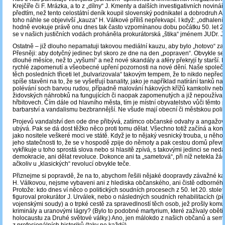
Krejčíře či F. Mrázka, a to z „dílny“ J. Kmenty a dalších investigativních novin
předtím, než tento celostátní deník koupil slovenský podnikatel a dobrodruh A.
toho náhle se objevivší „kauza“ H. Válkové příliš nepřekvapí. I když: „odhalení
hodně evokuje právě onu dnes tak často vzpomínanou dobu počátku 50. let 20.
se v našich justičních vodách proháněla prokurátorská „štika“ jménem JUDr. J
Ostatně – již dlouho nepamatuji takovou mediální kauzu, aby bylo „hotovo“ za 
Přesněji: aby dotyčný jedinec byl skoro ze dne na den „popraven“. Obvykle se
dlouhé měsíce, než to „vyšumí“ a než nové skandály a aféry překryjí ty starší.
rychlé zapomenutí a všeobecné upření pozornosti na nové dění. Naše spole
těch posledních třiceti let „bulvarizovala“ takovým tempem, že to nikdo nepře
spíše stavěni na to, že se vyšetřují banality, jako je například natírání tanků na
polévání soch barvou rudou, případně malování hákových křížů kamkoliv neb
židovských náhrobků na fungujících či naopak zapomenutých a již nepoužíva
hřbitovech. Čím dále od hlavního města, tím je místní obyvatelstvo vůči těmto
barbarství a vandalismu bezbrannější. Ne všude mají obecní či městskou polici
Projevů vandalství den ode dne přibývá, zatímco občanské odvahy a angažo
ubývá. Pak se dá dost těžko něco proti tomu dělat. Všechno totiž začíná a kon
jako nositele veškeré moci ve státě. Když je to nějaký vesnický trouba, u něho
jeho statečnosti to, že se v hospodě zpije do němoty a pak cestou domů převr
vykřikuje u toho sprostá slova nebo si hlasitě zpívá, s takovými jedinci se ned
demokracie, ani dělat revoluce. Dokonce ani ta „sametová“, při níž netekla žád
ačkoliv u „klasických“ revolucí obvykle teče.
Přiznejme si popravdě, že na to, abychom řešili nějaké doopravdy závažné kau
H. Válkovou, nejsme vybaveni ani z hlediska občanského, ani čistě odbornéh
Protože: kdo dnes ví něco o politických soudních procesech z 50. let 20. století
figuroval prokurátor J. Urválek, nebo o následných soudních rehabilitacích (pře
vojenskými soudy) a o trpké cestě za spravedlností těch osob, jež prošly komu
kriminály a uranovými lágry? (Bylo to podobné martyrium, které zažívaly obět
holocaustu za Druhé světové války.) Ano, jen málokdo z našich občanů a sem