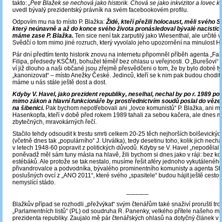
takto:
„Petr Blažek se nechová jako historik. Chová se jako inkvizitor a lovec 
uvedl bývalý prezidentský právník na svém facebookovém profilu.
Odpovím mu na to místo P. Blažka:
Židé, kteří přežili holocaust, měli svého S
který neúnavně a až do konce svého života pronásledoval bývalé nacistick
máme zase P. Blažka.
Ten sice není tak zarputilý jako Wiesenthal, ale určité 
Svědčí o tom mimo jiné rozruch, který vyvolalo jeho upozornění na minulost H
Pár dní předtím tento historik znovu na internetu připomněl příběh agenta „Fal
Filipa, předsedy KSČM), bohužel téměř bez ohlasu u veřejnosti. O „Burešovi“ i
ví již dlouho a naši občané jsou zřejmě přesvědčeni o tom, že by bylo dobré tyt
„kanonizovat“ – místo Anežky České. Jedinců, kteří se k nim pak budou chodit m
máme u nás stále ještě dost a dost.
Kdyby V. Havel, jako prezident republiky, neselhal, nechal by po r. 1989 po
mimo zákon a hlavní funkcionáře by prostřednictvím soudů poslal do vězen
na šibenici.
Pak bychom nepotřebovali ani „lovce komunistů“ P. Blažka, ani mu
Hasenkopfa, kteří v době před rokem 1989 tahali za sebou kačera, ale dnes m
zbytečných, mravokárných řečí.
Stačilo tehdy odsoudit k trestu smrti celkem 20-25 těch nejhorších bolševický
(včetně dnes tak „populárního“ J. Urválka), tedy desetinu toho, kolik jich nech
v letech 1948-60 popravit z politických důvodů. Kdyby se V. Havel „nepodělal s
poněvadž měl sám tuny másla na hlavě, žili bychom si dnes jako v ráji: bez k
estébáků. Ale protože se tak nestalo, musíme řešit aféry jednoho vykutálené
přivandrovalce a podvodníka, bývalého prominentního komunisty a agenta StB,
poslušných ovcí z „ANO 2011“, které svého „spasitele“ budou hájit ještě cestou 
nemyslící stádo.
─────
Blažkův případ se rozhodli „přežvýkat“ svým čtenářům také snaživí proruští trol
„Parlamentních listů“ (PL) od soudruha R. Panenky, velkého přítele našeho 
prezidenta republiky. Zaujalo mě pár čtenářských ohlasů na dotyčný článek v P