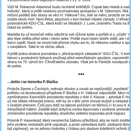
Vůči M. Pekarové-Adamové budu nicméně kritičtější. Copak tato mladá a naděj
hvězda“, která si ještě nedávno pochvalovala spolupráci s M. Výborným, říká
mlčení politiků této strany ve věci H. Válkové? Inu, lidé se mění, protože se mě
realita okolo nich. Není třeba, abychom v tom hledali nějaké záhady. U křivác
podvodnické KDU-ČSL, která kráčí ve šlépějích J. Luxe, známého "hada na tři
čekat nic jiného.
Markéta by už konečně měla odložit ty své růžové brýle a pořídit si u „očaře“ no
aby lépe viděla před sebe i okolo sebe. Politik musí nejen dobře vidět, ale i sl
šanci uspět. Navíc se nesmí bát přiznat chybu ani to, že někomu nalítnul a sp
s navijákem. Také to se občas stává…
A ještě jedna drobná poznámka o „křesťanských základech“ KDU-ČSL: V tom „
lidovci v posledních týdnech prožívají před mimořádným sjezdem, zapomněli pol
strany na 70. výročí tzv. Číhošťského zázraku. Však jim to Pánbůh neodpustí a
do pekla.
●●●
…došlo i na historika P. Blažka
Protože žijeme v Čechách, netrvalo dlouho a ozvali se nejrůznější „myslitelé“, 
potřebu na facebookový příspěvek P. Blažka o H. Válkové odpovědět. Mezi nimi
zaměstnanec Kanceláře prezidenta republiky z dob V. Klause – advokát P. Ha
už má někdo německé jméno, měl by se v této zemi chovat slušně a nekydat hn
s českým jménem. Češi jsou totiž na takové počínání od Němců (= to jsou ti, kt
mimořádně hákliví. Zvláště když dotyčná osoba figurovala v podivné amnestii
zmíněného prezidenta republiky, dnešního velkého bojovníka proti migraci.
Právník P. Hasenkopf, který nevynechá žádnou příležitost, aby se mohl zviditel
jeho profese nedokáže plně uspokojit, a proto vyhledává další, zástupná téma
být zajímavý), se na adresu historika z Ústavu pro studium totalitních režimů (