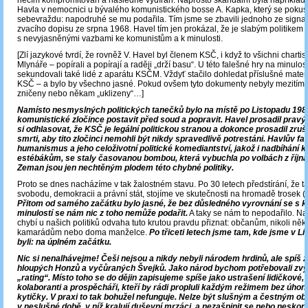
něčím kompromitován a následně vydírán. Naprosto skandální byla například 
Havla v nemocnici u bývalého komunistického bosse A. Kapka, který se pokusi
sebevraždu: napodruhé se mu podařila. Tím jsme se zbavili jednoho ze signatá
zvacího dopisu ze srpna 1968. Havel tím jen prokázal, že je slabým politikem
s nevyjasněnými vazbami ke komunistům a k minulosti.
[Zlí jazykové tvrdí, že rovněž V. Havel byl členem KSČ, i když to všichni chartis
Mlynáře – popírali a popírají a raději „drží basu“. U této falešné hry na minulos
sekundovali také lidé z aparátu KSČM. Vždyť stačilo dohledat příslušné materi
KSČ ‒ a bylo by všechno jasné. Pokud ovšem tyto dokumenty nebyly mezitím
zničeny nebo někam „uklizeny“…]
Namísto nesmyslných politických tanečků bylo na místě po Listopadu 198
komunistické zločince postavit před soud a popravit. Havel prosadil pravý
si odhlasovat, že KSČ je legální politickou stranou a dokonce prosadil zruš
smrti, aby tito zločinci nemohli být nikdy spravedlivě potrestáni. Havlův fa
humanismus a jeho celoživotní politické komediantství, jakož i nadbíhání
estébákům, se staly časovanou bombou, která vybuchla po volbách z října
Zeman jsou jen nechtěným plodem této chybné politiky.
Proto se dnes nacházíme v tak žalostném stavu. Po 30 letech předstírání, že 
svobodu, demokracii a právní stát, stojíme ve skutečnosti na hromadě trosek 
Přitom od samého začátku bylo jasné, že bez důsledného vyrovnání se s 
minulostí se nám nic z toho nemůže podařit.
A taky se nám to nepodařilo. N
chybí u našich politiků odvaha tuto krutou pravdu přiznat: občanům, nikoli ně
kamarádům nebo doma manželce.
Po třiceti letech jsme tam, kde jsme v L
byli: na úplném začátku.
Nic si nenalhávejme! Češi nejsou a nikdy nebyli národem hrdinů, ale spíš 
hloupých Honzů a vyčůraných Švejků. Jako národ bychom potřebovali zvýš
„rating“. Místo toho se do dějin zapisujeme spíše jako ustrašení lidičkové, 
kolaboranti a prospěcháři, kteří by rádi propluli každým režimem bez úhony
kytičky. V praxi to tak bohužel nefunguje. Nelze být slušným a čestným 
v neslušné době, v níž kralují duševní mrzáci, a nezašpinit se nebo neskonč