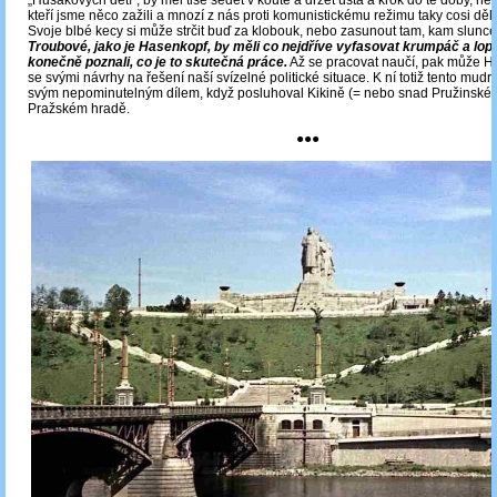
„Husákových dětí“, by měl tiše sedět v koutě a držet ústa a krok do té doby, než 
kteří jsme něco zažili a mnozí z nás proti komunistickému režimu taky cosi děl
Svoje blbé kecy si může strčit buď za klobouk, nebo zasunout tam, kam slunce 
Troubové, jako je Hasenkopf, by měli co nejdříve vyfasovat krumpáč a lop
konečně poznali, co je to skutečná práce.
Až se pracovat naučí, pak může Ha
se svými návrhy na řešení naší svízelné politické situace. K ní totiž tento mudrl
svým nepominutelným dílem, když posluhoval Kikině (= nebo snad Pružinské
Pražském hradě.
●●●