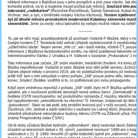
některé informace o Babišovi jsou v jeho prospěch a jiné zase nikoliv. Jak dlo
komedie potrvá, na to si budeme muset počkat pár měsíců.
Součástí této podi
tolerování „rodinkaření“
(Řezníček-Řezníčková, Šámal-Šámalová, Kubal-Ku
Vichnar: otec a syn; v brněnské redakci Vácha-Váchová).
Testem trpělivosti
být již dlouhé měsíce provokativní moderování Kubalovy slovenské manže
slovenštině.
Jsme za exoty: něco takového by nebylo možné nikde na světě!
─────
To, jak se věci mají, pravděpodobně již pochopil i historik P. Blažek, který v mi
častým hostem ČT. Tentokrát totiž sehrál (zřejmě nedobrovolně či nevědomky) 
„užitečného idiota“. Nejen server „Info.cz“, ale i další média, včetně ČT, pouze 
informace z Blažkova facebookového profilu, na němž publikoval faksimile o
inkriminovaného článku J. Urválka a H. Válkové v časopise „Prokuratura“ z ro
Tato informace pak začala „žít“ svým vlastním, mediálním životem. A k tomu již 
Blažka nepotřebovali. Vystačili si sami. Blažek sice stihl ještě serveru „Echo24.
článek objevil někdy v prosinci 2019, ale víc publikačního prostoru již nedost
ještě hůř: tam s ním odvysílali v rámci pořadu „168“ pouze jednu větu, kterou mu 
konec, šmytec! Zkrátka: vystřihli si to, co potřebovali pro svou propagandu.
Když jsem zmíněnou reportáž z pořadu „168“ viděl, bylo mi P. Blažka upřímně l
uplatnil, ale v současné politické skrumáži nemá velkou šanci. „Demokraté“ dál
ředitele ÚSTR neschopného, leč poslušného nýmanda Z. Hazdru, kterého tam 
byl vypoklonkován „veleodborník na všechno“ D. Herman, instalovali do této 
„kalouskovci“. Stalo se tak poté, kdy proběhl levicový puč v režii socanů, trock
(Šustrová, Uhl, Jelínek a další výtečníci s vazbami na Lidový dům). [Hazdra prý 
ohledně předražené rekonstrukce budovy, kterou ÚSTR na Žižkově užívá. Původ
známý Prognostický ústav ČSAV.]
Od té doby zůstává Blažek trpěným „odborníkem“, který nedostal skoro žádnou 
účastnit se televizních debat o 30. výročí „sametové revoluce“ 1989 ani o trag
událostech z 21. 8. 1969. Hovořili (či spíše blábolili) úplně jiní „odborníci“, na