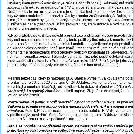
Urválek)
komunistický esesák, to je zrůda a bohužel ona
(= Válková)
má smůlu,
společný článek. To se nedá obhájit.“
V tom posledním tvrzení má Babiš samo
Neobhájil by to ani on, kdyby se mu to stalo. Naštěstí se do politiky dostal mn
kdy už něco podobného nehrozilo. Český premiér ze Slovenska, A. Babiš, se 
v tom, že J. Urválek byl „komunistický esesák“. Nebyl. Byl pouhým kolečkem v so
justiční mašinérie (zastupoval státní prokuraturu), která dokázala rozšmelcova
vinného či nevinného, na kaši.
Kdyby si zbabělec A. Babiš dovolil pronést toto prohlášení v době největší Urv
kdy měl neomezenou moc, skončil by tento politický tlučhuba a komunistický k
rovnou na šibenici, nebo by ho estébáci umlátili na vyšetřovně a pak poslali spá
do kladenských vysokých pecí. Tam končili mnohem větší „hrdinové“, než je te
momentálně neomezenou mocí opojený politický komediant ze Slovenska. Ne
něm ani hromádka popela. I Slánský byl na tom líp: jeho popel estébáci rozsyp
zledovatělé silnici kdesi za Prahou začátkem roku 1953. Babiš, jak je jeho zv
populisticky plácá nesmysly, ale ve skutečnosti o tom neví zhola nic.]
─────
Mezitím běžel čas, který to nakonec za A. Babiše „vyřešil“. Válková sama po z
prohlásila dne 10. 1. 2020 v pořadu ČT24 „Události, komentáře“, že na funkci 
to rychleji a mnohem hladčeji, než si vůbec kdo dokázal představit. Přitom
A. 
zachoval jako typický zbabělec
– nikoli poprvé. Zřejmě se domníval, že mu t
Velice se však zmýlil.
Pouze nemyslící jedinci si totiž nedokáží vyhodnotit potřebná fakta. Ta jsou os
Válková přecenila své schopnosti a naopak podcenila rizika, spojená s její t
minulostí.
Poté, kdy byla již podruhé hozena přes palubu, H. Válková sama po
v politice si již „neškrtne“. Čím dříve odejde, tím lépe pro ni. Babišovi tím sice
ani neublíží. Ten to má již spočítané ‒ tak jako tak.
Babiš se bohužel neprozřetelně spolehl na zastavení trestního stíhání a p
příležitost vyvolat předčasné volby. Tím odsoudil sebe i své „hnutí“ k brzké