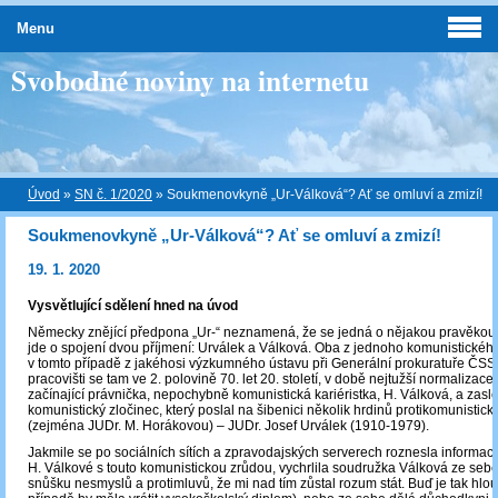
Menu
Svobodné noviny na internetu
Úvod
»
SN č. 1/2020
»
Soukmenovkyně „Ur-Válková“? Ať se omluví a zmizí!
Soukmenovkyně „Ur-Válková“? Ať se omluví a zmizí!
19. 1. 2020
Vysvětlující sdělení hned na úvod
Německy znějící předpona „Ur-“ neznamená, že se jedná o nějakou pravěkou 
jde o spojení dvou příjmení: Urválek a Válková. Oba z jednoho komunistickéh
v tomto případě z jakéhosi výzkumného ústavu při Generální prokuratuře ČS
pracovišti se tam ve 2. polovině 70. let 20. století, v době nejtužší normalizace, 
začínající právnička, nepochybně komunistická kariéristka, H. Válková, a zaslo
komunistický zločinec, který poslal na šibenici několik hrdinů protikomunistic
(zejména JUDr. M. Horákovou) – JUDr. Josef Urválek (1910-1979).
Jakmile se po sociálních sítích a zpravodajských serverech roznesla informac
H. Válkové s touto komunistickou zrůdou, vychrlila soudružka Válková ze seb
snůšku nesmyslů a protimluvů, že mi nad tím zůstal rozum stát. Buď je tak hlo