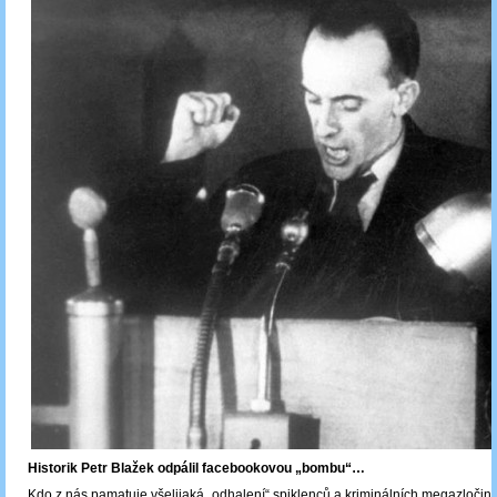
Historik Petr Blažek odpálil facebookovou „bombu“…
Kdo z nás pamatuje všelijaká „odhalení“ spiklenců a kriminálních megazločinc