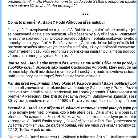
prezidentem?“ – „Na Hradě komunista, vládu vede STBák s podporou dalšího
může taková Válková někoho překvapit?“
●●●
Co na to premiér A. Babiš? Hodil Válkovou přes palubu!
Je zbytečné rozepisovat se o „reakci“ A. Babiše na „malér“ věrné ovečky z jeho
se opakovaně dostala do nemilosti. Před časem byla vystřídána R. Pelikánem 
ministryně spravedlnosti, protože pravděpodobně neplnila očekávání svého šéf
tanečky okolo „vyvinění“ A. Babiše v kauze „Čapí hnízdo“ se táhly několik let.
prozatím skončilo obnoveným trestním stíháním, jež bylo dočasně zastaveno. T
promarněného času kvůli jednomu slovenskému imigrantovi a mega podvodník
vůbec za tu energii a vynaložené úsilí?
Jak se zdá, Babiš stále hraje o čas, který se mu krátí. Dříve nebo později
z politiky odejít.
Skončí-li jako majitel krachujícího Agrofertu, který nebude mít
ekonomicky přežít bez dotací (evropských i českých), bude to světová ostuda.
politika se brzy stane trapný žebrák s doživotní ostudou.
Pár dní před vypuknutím aféry okolo H. Válkové dostal Babiš politický polí
k tomu při znovuotevření rekonstruované budovy Státní opery v Praze. Pozvání
tuctovou akci odmítla jak A. Merkelová, tak i polský premiér T. Morawiecki a s
premiér P. Pellegrini, kteří byli do nedávna velkými Babišovými „kámoši“. (Ješt
30. výročí „sametové revoluce“ 1989 v Praze zástupci těchto států byli přítomni
Premiér A. Babiš se v případu H. Válkové zachoval stejně jako při jejím pr
Jeho noviny byly mezi prvními, kdo o této aféře psal. Další „mediální poprava
přenosu. Po oznámení, že se H. Válková zapletla s komunistickým prokurátor
zareagoval A. Babiš těmito slovy:
„Obvinění jsou závažná. Paní profesorka se
vyjádřila v tom smyslu, že nařčení odmítá, věc ale musí vysvětlit.“
(Novinky.cz, 
17:12) Tečka. A pak už nic…
[Nejnověji A. Babiš na adresu H. Válkové a jejího maléru s J. Urválkem prohlás