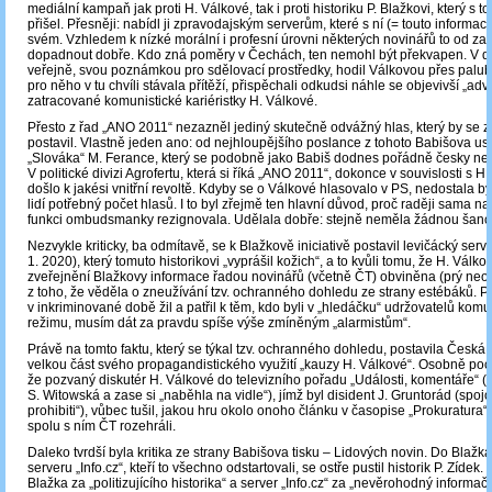
mediální kampaň jak proti H. Válkové, tak i proti historiku P. Blažkovi, který s t
přišel. Přesněji: nabídl ji zpravodajským serverům, které s ní (= touto informací
svém. Vzhledem k nízké morální i profesní úrovni některých novinářů to od z
dopadnout dobře. Kdo zná poměry v Čechách, ten nemohl být překvapen. V d
veřejně, svou poznámkou pro sdělovací prostředky, hodil Válkovou přes palub
pro něho v tu chvíli stávala přítěží, přispěchali odkudsi náhle se objevivší „ad
zatracované komunistické kariéristky H. Válkové.
Přesto z řad „ANO 2011“ nezazněl jediný skutečně odvážný hlas, který by se 
postavil. Vlastně jeden ano: od nejhloupějšího poslance z tohoto Babišova us
„Slováka“ M. Ferance, který se podobně jako Babiš dodnes pořádně česky nen
V politické divizi Agrofertu, která si říká „ANO 2011“, dokonce v souvislosti s H
došlo k jakési vnitřní revoltě. Kdyby se o Válkové hlasovalo v PS, nedostala by
lidí potřebný počet hlasů. I to byl zřejmě ten hlavní důvod, proč raději sama 
funkci ombudsmanky rezignovala. Udělala dobře: stejně neměla žádnou šanci
Nezvykle kriticky, ba odmítavě, se k Blažkově iniciativě postavil levičácký serv
1. 2020), který tomuto historikovi „vyprášil kožich“, a to kvůli tomu, že H. Válko
zveřejnění Blažkovy informace řadou novinářů (včetně ČT) obviněna (prý ne
z toho, že věděla o zneužívání tzv. ochranného dohledu ze strany estébáků. P
v inkriminované době žil a patřil k těm, kdo byli v „hledáčku“ udržovatelů kom
režimu, musím dát za pravdu spíše výše zmíněným „alarmistům“.
Právě na tomto faktu, který se týkal tzv. ochranného dohledu, postavila Česká 
velkou část svého propagandistického využití „kauzy H. Válkové“. Osobně poc
že pozvaný diskutér H. Válkové do televizního pořadu „Události, komentáře“ (
S. Witowská a zase si „naběhla na vidle“), jímž byl disident J. Gruntorád (spojo
prohibiti“), vůbec tušil, jakou hru okolo onoho článku v časopise „Prokuratura“ 
spolu s ním ČT rozehráli.
Daleko tvrdší byla kritika ze strany Babišova tisku – Lidových novin. Do Blažka 
serveru „Info.cz“, kteří to všechno odstartovali, se ostře pustil historik P. Zídek. 
Blažka za „politizujícího historika“ a server „Info.cz“ za „nevěrohodný informačn