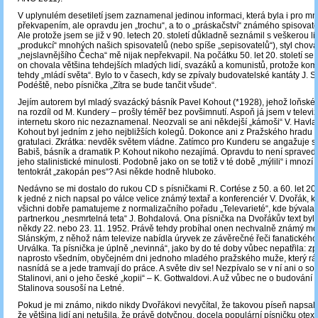
V uplynulém desetiletí jsem zaznamenal jedinou informaci, která byla i pro mn
překvapením, ale opravdu jen „trochu“, a to o „práskačství“ známého spisovat
Ale protože jsem se již v 90. letech 20. století důkladně seznámil s veškerou lit
„produkcí“ mnohých našich spisovatelů (nebo spíše „sepisovatelů“), styl chová
„nejslavnějšího Čecha“ mě nijak nepřekvapil. Na počátku 50. let 20. století s
on chovala většina tehdejších mladých lidí, svazáků a komunistů, protože ko
tehdy „mládí světa“. Bylo to v časech, kdy se zpívaly budovatelské kantáty J. Se
Podéště, nebo písnička „Zítra se bude tančit všude“.
Jejím autorem byl mladý svazácký básník Pavel Kohout (*1928), jehož loňské
na rozdíl od M. Kundery – prošly téměř bez povšimnutí. Aspoň já jsem v televi
internetu skoro nic nezaznamenal. Neozvali se ani někdejší „kámoši“ V. Havla,
Kohout byl jedním z jeho nejbližších kolegů. Dokonce ani z Pražského hradu 
gratulaci. Zkrátka: nevděk světem vládne. Zatímco pro Kunderu se angažuje s
Babiš, básník a dramatik P. Kohout nikoho nezajímá. Opravdu to není spraved
jeho stalinistické minulosti. Podobně jako on se totiž v té době „mýlili“ i mnozí 
tentokrát „zakopán pes“? Asi někde hodně hluboko.
Nedávno se mi dostalo do rukou CD s písničkami R. Cortése z 50. a 60. let 20. s
k jedné z nich napsal po válce velice známý textař a konferenciér V. Dvořák, k
všichni dobře pamatujeme z normalizačního pořadu „Televarieté“, kde bývala 
partnerkou „nesmrtelná teta“ J. Bohdalová. Ona písnička na Dvořákův text by
někdy 22. nebo 23. 11. 1952. Právě tehdy probíhal onen nechvalně známý mo
Slánským, z něhož nám televize nabídla úryvek ze závěrečné řeči fanatického 
Urválka. Ta písnička je úplně „nevinná“, jako by do té doby vůbec nepatřila: zpí
naprosto všedním, obyčejném dni jednoho mladého pražského muže, který rá
nasnídá se a jede tramvají do práce. A světe div se! Nezpívalo se v ní ani o s
Stalinovi, ani o jeho české „kopii“ ‒ K. Gottwaldovi. A už vůbec ne o budování 
Stalinova sousoší na Letné.
Pokud je mi známo, nikdo nikdy Dvořákovi nevyčítal, že takovou píseň napsal
že většina lidí ani netušila, že právě dotyčnou, docela populární písničku otex