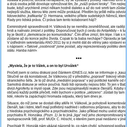
fidlátka a potichu, docela nenápadně, by se vytratila z politiky. Namísto toho si
a drzá osoba ještě dovoluje vyhrožovat tím, že „zváží právní kroky“. Tím nejle
bude, když urychleně zmizí někam hodně daleko a až do své smrti tam zůstane
nejlepší služba, kterou této zemi může prokázat. Předtím by ještě měla odvolat
lidoveckého „trafikanta“ D. Hermana, velkého přítele sudetských Němců, kter
Rady pro lidská práva. Čí práva tam tento kolaborant hájí?
Exministryně spravedlnosti H. Válková by se neměla zesměšňovat, ale raději 
hrsti a natrvalo zmizet z politiky. Doporučoval bych jí cestu do Antarktidy – k 
by je školit z „demokracie po komunisticku“. Čím dříve zmizí, tím lépe. I tak s ní
zůstane až do konce jejího života. Copak to ta baba nechápe? Opravdu je tak
V ústředním sekretariátu ANO 2011 by si ji mohli dát do vitríny jako výstavní e
s nápisem:
»Takové „osobnosti“ jsme poslali, aby reprezentovaly politiku dem
státu. Hanba nám!«
●●●
„Myslela, že je to Válek, a on to byl Urválek“
Pročetl jsem si celou diskusi pod článkem iDNES.cz, kde se informuje o „kauz
Stručně se dá konstatovat, že Válkovou již v předstihu „popravil“ tiskový věstní
stranického šéfa. Je to již druhá „mediální poprava“ v její politické kariéře od r
Samotná diskuse je velice poučná. Naši lidi opravdu nejsou blbí. To jen v Babi
divizi Agrofertu si myslí opak. Zde jsou nejzajímavější reakce čtenářů. Kdyby s
občanů každý politik přečetl, měli bychom v politice „uklizeno“: zůstali by tam
lidé, nikoliv ta zapáchající hromada odpadu, který tam dnes je.
Situace, do níž jsme se dostali díky aféře H. Válkové, je pohotově komentová
čtenáři, tak i lidmi, kteří mají potřebný nadhled i odbornou průpravu, aby to do
z hlediska psychologického a psychiatrického. Jako příklad mohu uvést vtipno
psychiatra R. Honzáka.
(Pozn. 1)
Je to jiná „liga“ než jeho zkompromitovaný k
spolupracovník StB, prof. MUDr. C. Höschl, o kterém jsem psal nedávno v jiné
Psychiatr R. Honzák nám ukázal názorně to, co nám chybí: schopnost podívat