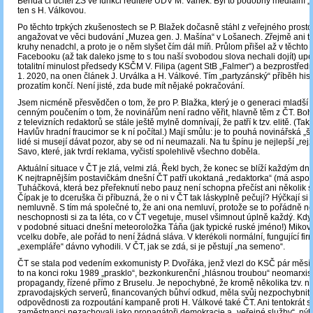
Benda či učitel ZŠ ve funkci ředitele ÚDV M. Vaněk. Byl to podobný mediální „
ten s H. Válkovou.
Po těchto trpkých zkušenostech se P. Blažek dočasně stáhl z veřejného prosto
angažovat ve věci budování „Muzea gen. J. Mašína“ v Lošanech. Zřejmě ani tím 
kruhy nenadchl, a proto je o něm slyšet čím dál míň. Průlom přišel až v těchto
Facebooku (až tak daleko jsme to s tou naší svobodou slova nechali dojít) upo
totalitní minulost předsedy KSČM V. Filipa (agent StB „Falmer“) a bezprostředn
1. 2020, na onen článek J. Urválka a H. Válkové. Tím „partyzánský“ příběh hist
prozatím končí. Není jisté, zda bude mít nějaké pokračování.
Jsem nicméně přesvědčen o tom, že pro P. Blažka, který je o generaci mladší n
cenným poučením o tom, že novinářům není radno věřit, hlavně těm z ČT. Bohu
z televizních redaktorů se stále ještě mylně domnívají, že patří k tzv. elitě. (Ta
Havlův hradní fraucimor se k ní počítal.) Mají smůlu: je to pouhá novinářská „š
lidé si musejí dávat pozor, aby se od ní neumazali. Na tu špínu je nejlepší „rej
Savo, které, jak tvrdí reklama, vyčistí spolehlivě všechno doběla.
Aktuální situace v ČT je zlá, velmi zlá. Řekl bych, že konec se blíží každým dn
K nejtrapnějším postavičkám dnešní ČT patří ukoktaná „redaktorka“ (má aspoň 
Tuháčková, která bez přeřeknutí nebo pauz není schopna přečíst ani několik s
Čípak je to dceruška či příbuzná, že o ni v ČT tak láskyplně pečují? Hýčkají si j
nemluvně. S tím má společné to, že ani ona nemluví, protože se to pořádně ne
neschopnosti si za ta léta, co v ČT vegetuje, musel všimnout úplně každý. Kdy
v podobné situaci dnešní meteoroložka Táňa (jak typické ruské jméno!) Miková
vcelku dobře, ale pořád to není žádná sláva. V kterékoli normální, fungující fir
„exempláře“ dávno vyhodili. V ČT, jak se zdá, si je pěstují „na semeno“.
ČT se stala pod vedením exkomunisty P. Dvořáka, jenž vlezl do KSČ pár měsí
to na konci roku 1989 „prasklo“, bezkonkurenční „hlásnou troubou“ neomarxis
propagandy, řízené přímo z Bruselu. Je nepochybné, že kromě několika tzv. n
zpravodajských serverů, financovaných bůhví odkud, měla svůj nezpochybnite
odpovědnosti za rozpoutání kampaně proti H. Válkové také ČT. Ani tentokrát se
zaměstnanci nezachovali jako propagátoři demokracie a „veřejné služby“, nýb