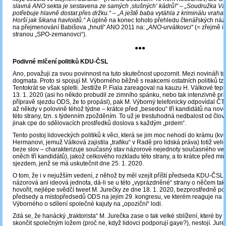
slavná ANO sekta je sestavena ze samých ‚slušných‘ kádrů!“ – „Soudružka Vá
potřebuje hlavně dostat přes držku.“ – „A ještě baba vytáhla z kriminálu vrah
Horší jak šikana havloidů.“
A úplně na konec tohoto přehledu čtenářských názo
na přejmenování Babišova „hnutí“ ANO 2011 na:
„ANO-urválkovci“
(= zřejmě i
stranou „SPO-zemanovci“).
●●●
Podivné mlčení politiků KDU-ČSL
Ano, považuji za svou povinnost na tuto skutečnost upozornit. Mezi novináři to
dogmata. Proto si spojují M. Výborného běžně s reakcemi ostatních politiků tzv
Tentokrát se však spletli. Jestliže P. Fiala zareagoval na kauzu H. Válkové tep
13. 1. 2020 (asi ho někdo probudil ze zimního spánku, nebo tak intenzivně pr
přípravě sjezdu ODS, že to propásl), pak M. Výborný telefonicky odpovídal ČT
až někdy v polovině téhož týdne – krátce před „besedou“ tří kandidátů na no
této strany, tzn. s týdenním zpožděním. To už je trestuhodná nedbalost od člov
jinak cpe do sdělovacích prostředků doslova s každým „prdem“.
Tento postoj lidoveckých politiků k věci, která se jim moc nehodí do krámu (kvů
Hermanovi, jemuž Válková zajistila „trafiku“ v Radě pro lidská práva) totiž vel
beze slov – charakterizuje současný stav názorové nejednoty současného ved
oněch tří kandidátů), jakož celkového rozkladu této strany, a to krátce před 
sjezdem, jenž se má uskutečnit dne 25. 1. 2020.
O tom, že i v nejužším vedení, z něhož by měl vzejít příští předseda KDU-ČSL
názorová ani ideová jednota, dá-li se u této „vyprázdněné“ strany o něčem t
hovořit, nejlépe svědčí tweet M. Jurečky ze dne 18. 1. 2020, bezprostředně po
předsedy a místopředsedů ODS na jejím 29. kongresu, ve kterém reaguje na 
Výborného o sdílení společné kajuty na „opoziční“ lodi.
Zdá se, že hanácký „traktorista“ M. Jurečka zase o tak velké sblížení, které b
skončit společným ložem (proč ne, když lidovci podporují gaye?), nestojí. Jur