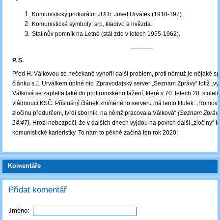
Komunistický prokurátor JUDr. Josef Urválek (1910-197).
Komunistické symboly: srp, kladivo a hvězda.
Stalinův pomník na Letné (stál zde v letech 1955-1962).
─────
P. S.
Před H. Válkovou se nečekaně vynořil další problém, proti němuž je nějaké sp
článku s J. Urválkem úplné nic. Zpravodajský server „Seznam Zprávy“ totiž „vyš
Válková se zapletla také do protiromského tažení, které v 70. letech 20. stolet
vládnoucí KSČ. Příslušný článek zmíněného serveru má tento titulek: „Romové
zločinu předurčeni, tvrdí sborník, na němž pracovala Válková“
(Seznam Zprávy,
14:47).
Hrozí nebezpečí, že v dalších dnech vyjdou na povrch další „zločiny“ t
komunistické kariéristky. To nám to pěkně začíná ten rok 2020!
Komentáře
Přidat komentář
Jméno: