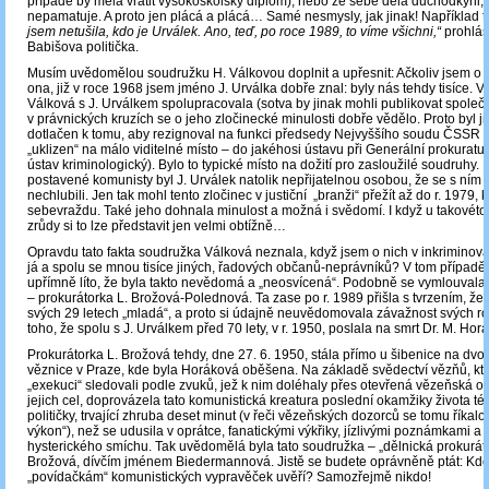
případě by měla vrátit vysokoškolský diplom), nebo ze sebe dělá důchodkyni, k
nepamatuje. A proto jen plácá a plácá… Samé nesmysly, jak jinak! Například t
jsem netušila, kdo je Urválek. Ano, teď, po roce 1989, to víme všichni,“
prohlási
Babišova politička.
Musím uvědomělou soudružku H. Válkovou doplnit a upřesnit: Ačkoliv jsem o r
ona, již v roce 1968 jsem jméno J. Urválka dobře znal: byly nás tehdy tisíce. V
Válková s J. Urválkem spolupracovala (sotva by jinak mohli publikovat společ
v právnických kruzích se o jeho zločinecké minulosti dobře vědělo. Proto byl j
dotlačen k tomu, aby rezignoval na funkci předsedy Nejvyššího soudu ČSSR 
„uklizen“ na málo viditelné místo – do jakéhosi ústavu při Generální prokurat
ústav kriminologický). Bylo to typické místo na dožití pro zasloužilé soudruhy. 
postavené komunisty byl J. Urválek natolik nepřijatelnou osobou, že se s ním 
nechlubili. Jen tak mohl tento zločinec v justiční „branži“ přežít až do r. 1979,
sebevraždu. Také jeho dohnala minulost a možná i svědomí. I když u takovéto
zrůdy si to lze představit jen velmi obtížně…
Opravdu tato fakta soudružka Válková neznala, když jsem o nich v inkrimino
já a spolu se mnou tisíce jiných, řadových občanů-neprávníků? V tom případě j
upřímně líto, že byla takto nevědomá a „neosvícená“. Podobně se vymlouvala
‒ prokurátorka L. Brožová-Polednová. Ta zase po r. 1989 přišla s tvrzením, že 
svých 29 letech „mladá“, a proto si údajně neuvědomovala závažnost svých ro
toho, že spolu s J. Urválkem před 70 lety, v r. 1950, poslala na smrt Dr. M. Hor
Prokurátorka L. Brožová tehdy, dne 27. 6. 1950, stála přímo u šibenice na dv
věznice v Praze, kde byla Horáková oběšena. Na základě svědectví vězňů, kteř
„exekuci“ sledovali podle zvuků, jež k nim doléhaly přes otevřená vězeňská o
jejich cel, doprovázela tato komunistická kreatura poslední okamžiky života té
političky, trvající zhruba deset minut (v řeči vězeňských dozorců se tomu říkalo
výkon“), než se udusila v oprátce, fanatickými výkřiky, jízlivými poznámkami a
hysterického smíchu. Tak uvědomělá byla tato soudružka – „dělnická prokuráto
Brožová, dívčím jménem Biedermannová. Jistě se budete oprávněně ptát: Kdo
„povídačkám“ komunistických vypravěček uvěří? Samozřejmě nikdo!