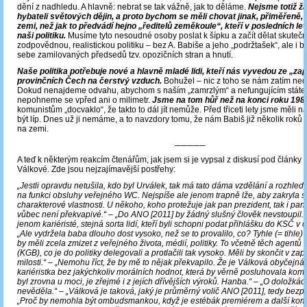
dění z nadhledu. A hlavně: nebrat se tak vážně, jak to děláme.
Nejsme totiž ž
hybateli světových dějin, a proto bychom se měli chovat jinak, přiměřeně, a
zemi, než jak to předvádí hejno „ředitelů zeměkoule“, kteří v posledních let
naši politiku.
Musíme tyto nesoudné osoby poslat k šípku a začít dělat skuteč
zodpovědnou, realistickou politiku – bez A. Babiše a jeho „podržtašek“, ale i b
sebe zamilovaných předsedů tzv. opozičních stran a hnutí.
Naše politika potřebuje nové a hlavně mladé lidi, kteří nás vyvedou ze „z
provinčních Čech na čerstvý vzduch.
Bohužel ‒ nic z toho se nám zatím neda
Dokud nenajdeme odvahu, abychom s naším „zamrzlým“ a nefungujícím státem
nepohneme se vpřed ani o milimetr.
Jsme na tom hůř než na konci roku 198
komunistům „docvaklo“, že takto to dál jít nemůže. Před třiceti lety jsme měli n
být líp. Dnes už ji nemáme, a to navzdory tomu, že nám Babiš již několik roků s
na zemi.
─────
A teď k některým reakcím čtenářům, jak jsem si je vypsal z diskusí pod články 
Válkové. Zde jsou nejzajímavější postřehy:
„Jestli opravdu netušila, kdo byl Urválek, tak má tato dáma vzdělání a rozhle
na funkci obsluhy veřejného WC. Nejspíše ale jenom trapně lže, aby zakryla s
charakterové vlastnosti. U někoho, koho protežuje jak pan prezident, tak i pan 
vůbec není překvapivé.“ – „Do ANO [2011] by žádný slušný člověk nevstoupil.
jenom kariéristé, stejná sorta lidí, kteří byli schopni podat přihlášku do KSČ v 
„Ale vydržela baba dlouho dost vysoko, než se to provalilo, co? Tyhle (= tihle) 
by měli zcela zmizet z veřejného života, médií, politiky. To včetně těch agentů
(KGB), co je do politiky delegovali a protlačili tak vysoko. Měli by skončit v z
milosti.“ – „Nemohu říct, že by mě to nějak překvapilo. Že je Válková obyčejná
kariéristka bez jakýchkoliv morálních hodnot, která by věrně posluhovala komu
byl zrovna u moci, je zřejmé i z jejích dřívějších výroků. Hanba.“ – „O doložkác
nevěděla.“ – „Válková je taková, jaký je průměrný volič ANO [2011], tedy bezpát
„Proč by nemohla být ombudsmankou, když je estébák premiérem a další kom