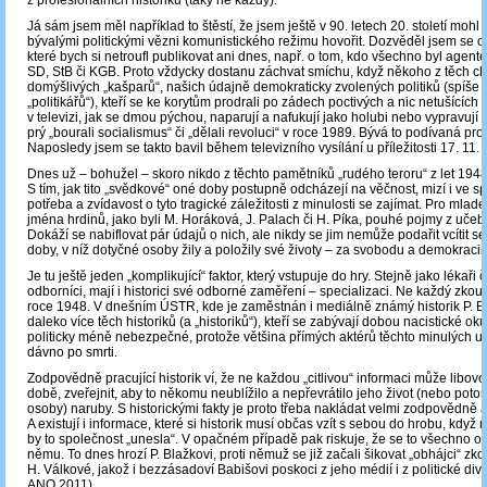
z profesionálních historiků (taky ne každý).
Já sám jsem měl například to štěstí, že jsem ještě v 90. letech 20. století mohl
bývalými politickými vězni komunistického režimu hovořit. Dozvěděl jsem se od
které bych si netroufl publikovat ani dnes, např. o tom, kdo všechno byl agen
SD, StB či KGB. Proto vždycky dostanu záchvat smíchu, když někoho z těch c
domýšlivých „kašparů“, našich údajně demokraticky zvolených politiků (spíše 
„politikářů“), kteří se ke korytům prodrali po zádech poctivých a nic netušících
v televizi, jak se dmou pýchou, naparují a nafukují jako holubi nebo vypravují 
prý „bourali socialismus“ či „dělali revoluci“ v roce 1989. Bývá to podívaná pro
Naposledy jsem se takto bavil během televizního vysílání u příležitosti 17. 11.
Dnes už ‒ bohužel ‒ skoro nikdo z těchto pamětníků „rudého teroru“ z let 194
S tím, jak tito „svědkové“ oné doby postupně odcházejí na věčnost, mizí i ve s
potřeba a zvídavost o tyto tragické záležitosti z minulosti se zajímat. Pro mladé
jména hrdinů, jako byli M. Horáková, J. Palach či H. Píka, pouhé pojmy z učeb
Dokáží se nabiflovat pár údajů o nich, ale nikdy se jim nemůže podařit vcítit s
doby, v níž dotyčné osoby žily a položily své životy – za svobodu a demokracii
Je tu ještě jeden „komplikující“ faktor, který vstupuje do hry. Stejně jako lékaři č
odborníci, mají i historici své odborné zaměření ‒ specializaci. Ne každý zko
roce 1948. V dnešním ÚSTR, kde je zaměstnán i mediálně známý historik P. Bl
daleko více těch historiků (a „historiků“), kteří se zabývají dobou nacistické ok
politicky méně nebezpečné, protože většina přímých aktérů těchto minulých udá
dávno po smrti.
Zodpovědně pracující historik ví, že ne každou „citlivou“ informaci může libovol
době, zveřejnit, aby to někomu neublížilo a nepřevrátilo jeho život (nebo pot
osoby) naruby. S historickými fakty je proto třeba nakládat velmi zodpovědně 
A existují i informace, které si historik musí občas vzít s sebou do hrobu, když 
by to společnost „unesla“. V opačném případě pak riskuje, že se to všechno obr
němu. To dnes hrozí P. Blažkovi, proti němuž se již začali šikovat „obhájci“ 
H. Válkové, jakož i bezzásadoví Babišovi poskoci z jeho médií i z politické divi
ANO 2011).