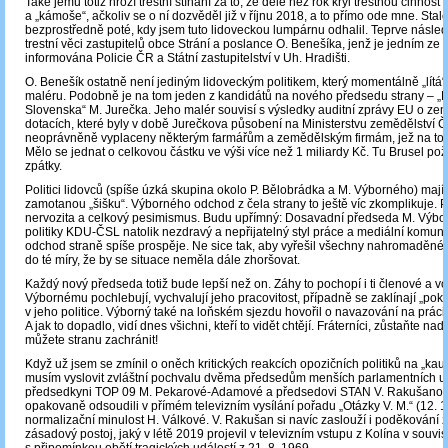
Také jemu totiž hrozí trestní stíhání za to, že déle než rok kryl trestnou činnost
a „kámoše“, ačkoliv se o ní dozvěděl již v říjnu 2018, a to přímo ode mne. Stalo
bezprostředně poté, kdy jsem tuto lidoveckou lumpárnu odhalil. Teprve násled
trestní věci zastupitelů obce Strání a poslance O. Benešíka, jenž je jedním ze z
informována Policie ČR a Státní zastupitelství v Uh. Hradišti.
O. Benešík ostatně není jediným lidoveckým politikem, který momentálně „lítá
maléru. Podobně je na tom jeden z kandidátů na nového předsedu strany – „
Slovenska“ M. Jurečka. Jeho malér souvisí s výsledky auditní zprávy EU o z
dotacích, které byly v době Jurečkova působení na Ministerstvu zemědělství
neoprávněně vyplaceny některým farmářům a zemědělským firmám, jež na to 
Mělo se jednat o celkovou částku ve výši více než 1 miliardy Kč. Tu Brusel pož
zpátky.
Politici lidovců (spíše úzká skupina okolo P. Bělobrádka a M. Výborného) mají 
zamotanou „šišku“. Výborného odchod z čela strany to ještě víc zkomplikuje. P
nervozita a celkový pesimismus. Budu upřímný: Dosavadní předseda M. Výbo
politiky KDU-ČSL natolik nezdravý a nepřijatelný styl práce a mediální komuni
odchod straně spíše prospěje. Ne sice tak, aby vyřešil všechny nahromaděné 
do té míry, že by se situace neměla dále zhoršovat.
Každý nový předseda totiž bude lepší než on. Záhy to pochopí i ti členové a voli
Výbornému pochlebují, vychvalují jeho pracovitost, případně se zaklínají „po
v jeho politice. Výborný také na loňském sjezdu hovořil o navazování na práci
A jak to dopadlo, vidí dnes všichni, kteří to vidět chtějí. Fráterníci, zůstaňte nad
můžete stranu zachránit!
Když už jsem se zmínil o oněch kritických reakcích opozičních politiků na „kau
musím vyslovit zvláštní pochvalu dvěma předsedům menších parlamentních u
předsedkyni TOP 09 M. Pekarové-Adamové a předsedovi STAN V. Rakušanovi,
opakovaně odsoudili v přímém televizním vysílání pořadu „Otázky V. M.“ (12. 1
normalizační minulost H. Válkové. V. Rakušan si navíc zaslouží i poděkování z
zásadový postoj, jaký v létě 2019 projevil v televizním vstupu z Kolína v souvis
s připomínkou obětí tragických událostí z 21. 8. 1969.