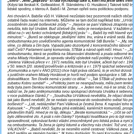
„smrti“.
Jeho „popravu“ si rádi vychutnají také ti, kteří mu ještě dnes frenet
(Kdysi tak tleskali K. Gottwaldovi, R. Slánskému i G. Husákovi.) Takové totiž b
lidské spodiny, o kterou A. Babiš i M. Zeman opřeli svou politickou podporu.
Ani chování A. Babiše vůči H. Válkové nezůstalo bez pozornosti našich občan
ostatně řada reakcí na internetu. Můžeme se tam dočíst například toto:
„UrVálk
zosobněním zaryté bolševické zrůdy.“ – „Nejvíce se paní Válková ztrapnila vý
netušila, kdo byl Urválek. Buď účelově lže, nebo je nesvéprávná. V každém 
dělat na (= ve) funkci ochránkyně [lidských] práv.“ – „ Babiš by měl hlavně vysvě
minulost.“ – „Bureš se obklopuje ‚skvělými‘ lidmi. Inu, vrána k vráně sedá. Bu
ombudsmanka pro usvědčeného agenta komunistické StB Bureše.“ – „My, star
víme, co dělala a čím byla. Vypadá jako dozorkyně z koncentračního tábora!“ 
staří Češi? Parlament samý komunista, STBák a národ opět mlčí. Hnus.“ – „Já 
ombudsmanku, která se podílela na šikanování disidentů a psala odborné tex
vraha Milady Horákové, je opravdu skvělý výsledek naší politiky v hnutí ANO [2
„Helena Válková přece v r. 1971 netušila, kdo byl Urválek, ačkoli byl od r. 196
v 50. letech [20. století] prověřován a kritizován a v r. 1979 spáchal sebevraždu
„Komunistka a nyní v ANO [2011] chce hájit práva občanů, to je vrchol drzosti.
s justičním vrahem Milady Horákové je horší než podpis spolupráce s StB. Je t
diskvalifikace. Ten člověk nemá v justici co dělat.“ – „Tak STBák už jednou tuh
zubatou Kobru sundal!“ – „»Politicky jsem se neangažovala, měla jsem tenkrá
tedy byla jsem členkou komunistické strany…« Jeden neví, má-li se smát, či pl
nabízí se, že jako antikomunistka svou spoluprací dohnala Urválka k sebevraž
v roce publikace článků.)“ – „Soudružka UrVálková nevěděla, že nějací disiden
tak jako Bureš nevěděl, že se nedalo vycestovat do svobodného světa! No pro
bolševici!“ – „Lidi, neblázněte! Paní Válková je čestná žena. K napsání toho text
Kalousek.“ – „Prostě ANO. Sajtna plná estébáků, kariérních komunistů, prosp
především lhářů. Hned je mi líp, děkuju.“ „Bestie komunistická.“ – „Učit se od 
bylo ztělesněné zlo. A psát s ním články? Vynikající kvalifikace pro to být minis
spravedlnosti, vykonávat funkci vládní zmocněnkyně pro lidská práva a nyní j
na ombudsmanku. Ta žena je úplný lidumil a všechny nás chrání. Tož urvi, co
VÁLKOVÁ!“ – „Babiš nevěděl, že se nesmělo volně cestovat. Válková zase, kdo
když seděla ve stejném baráku.“
[K tomu dodávám: To není Kocourkov, ale Čo