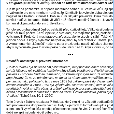
v emigraci
(skutečné či vnitřní)
.
Časem se totiž tímto mrzáctvím nakazí každ
A ještě jedna poznámka: V případě morálního selhání H. Válkové kvůli její spol
Urválkem je pro mne mnohem horší to, že již několik let vytrvale obhajuje, om
bagatelizuje trestnou činnost A. Babiše. Činí tak jako právnička, která musí dob
se věci mají. Je to hanba! Řádově větší než nějaký společný článek s „krvavý
komunistickým prokurátorem J. Urválkem.
Tohoto soudruha odnesl čert do pekla již před čtyřiceti lety. Válková si bude m
ještě pár roků počkat. Čertů v pekle je sice dost, ale mají moc práce, protože li
velicí prevíti. Proto čerti musí pracovat přesčas, aby to všechno stihli. Také H.
jednou dočká. A kdyby byla moc netrpělivá, mohl by s ní režisér Z. Troška, jed
z vyznamenaných „kámošů“ našeho pana prezidenta, natočit nějakou „čertov
aby si vyzkoušela, jaké to v tom pekle bude. Není nad to, když člověk ví, do č
●●●
Novináři, obstarejte si pravdivé informace!
„Doktor Urválek byl skutečně tím prokurátorem, který pod dohledem sovětský
sehrál klíčovou roli v příběhu justiční vraždy Milady Horákové a tří jejích spo
posléze i v procesu Rudolfa Slánského, při kterém bylo vyneseno 11 rozsudků s
angažovaný, že se za odměnu stal na deset let předsedou Nejvyššího soudu,
prvním náznaku politického tání v roce 1963 byl uklizen právě do Výzkumnéh
kriminalistického a v roce 1968 byl vyšetřován Pillerovou komisí, která se až 
sovětských vojsk snažila objasnit průběh politických procesů padesátých let. 
někdo představitelem stalinské justice na území Československa, pak to byl p
Urválek.“
(Echo24.cz, 10. 1. 2020)
To je úryvek z článku redaktora P. Holuba, který vznikl na základě podkladů čl
této problematice doopravdy něco ví. I když – já bych to formuloval úplně jinak 
k tomu další vysvětlující a doplňující informace, protože vím, že laický čtenář 
době nejspíš nebude vědět vůbec nic.