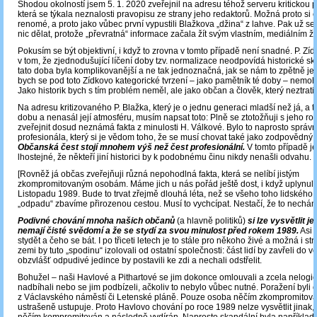
Shodou okolností jsem 5. 1. 2020 zveřejnil na adresu téhož serveru kritickou
která se týkala neznalosti pravopisu ze strany jeho redaktorů. Možná proto si ch
renomé, a proto jako vůbec první vypustili Blažkova „džina“ z lahve. Pak už se
nic dělat, protože „převratná“ informace začala žít svým vlastním, mediálním ž
Pokusím se být objektivní, i když to zrovna v tomto případě není snadné. P. Z
v tom, že zjednodušující líčení doby tzv. normalizace neodpovídá historické sk
tato doba byla komplikovanější a ne tak jednoznačná, jak se nám to zpětně jev
bych se pod toto Zídkovo kategorické tvrzení – jako pamětník té doby – nemoh
Jako historik bych s tím problém neměl, ale jako občan a člověk, který neztrati
Na adresu kritizovaného P. Blažka, který je o jednu generaci mladší než já, a tu
dobu a nenasál její atmosféru, musím napsat toto: Plně se ztotožňuji s jeho r
zveřejnit dosud neznámá fakta z minulosti H. Válkové. Bylo to naprosto správ
profesionála, který si je vědom toho, že se musí chovat také jako zodpovědný
Občanská čest stojí mnohem výš než čest profesionální.
V tomto případě je
lhostejné, že někteří jiní historici by k podobnému činu nikdy nenašli odvahu.
[Rovněž já občas zveřejňuji různá nepohodlná fakta, která se nelíbí jistým
zkompromitovaným osobám. Máme jich u nás pořád ještě dost, i když uplynulo ji
Listopadu 1989. Bude to trvat zřejmě dlouhá léta, než se všeho toho lidského
„odpadu“ zbavíme přirozenou cestou. Musí to vychcípat. Nestačí, že to nechám
Podivné chování mnoha našich občanů
(a hlavně politiků)
si lze vysvětlit je
nemají čisté svědomí a že se stydí za svou minulost před rokem 1989.
Asi 
stydět a čeho se bát. I po třiceti letech je to stále pro někoho živé a možná i stre
zemi by tuto „spodinu“ izolovali od ostatní společnosti: část lidí by zavřeli do 
obzvlášť odpudivé jedince by postavili ke zdi a nechali odstřelit.
Bohužel – naši Havlové a Pithartové se jim dokonce omlouvali a zcela nelogic
nadbíhali nebo se jim podbízeli, ačkoliv to nebylo vůbec nutné. Poražení byli on
z Václavského náměstí či Letenské pláně. Pouze osoba něčím zkompromitova
ustrašeně ustupuje. Proto Havlovo chování po roce 1989 nelze vysvětlit jinak, 