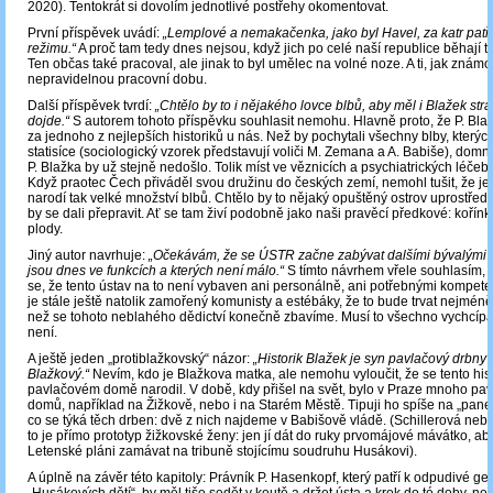
2020). Tentokrát si dovolím jednotlivé postřehy okomentovat.
První příspěvek uvádí:
„Lemplové a nemakačenka, jako byl Havel, za katr patř
režimu.“
A proč tam tedy dnes nejsou, když jich po celé naší republice běhají t
Ten občas také pracoval, ale jinak to byl umělec na volné noze. A ti, jak známo
nepravidelnou pracovní dobu.
Další příspěvek tvrdí:
„Chtělo by to i nějakého lovce blbů, aby měl i Blažek stra
dojde.“
S autorem tohoto příspěvku souhlasit nemohu. Hlavně proto, že P. Bl
za jednoho z nejlepších historiků u nás. Než by pochytali všechny blby, kterýc
statisíce (sociologický vzorek představují voliči M. Zemana a A. Babiše), domn
P. Blažka by už stejně nedošlo. Tolik míst ve věznicích a psychiatrických lé
Když praotec Čech přiváděl svou družinu do českých zemí, nemohl tušit, že j
narodí tak velké množství blbů. Chtělo by to nějaký opuštěný ostrov uprostře
by se dali přepravit. Ať se tam živí podobně jako naši pravěcí předkové: kořínk
plody.
Jiný autor navrhuje:
„Očekávám, že se ÚSTR začne zabývat dalšími bývalými k
jsou dnes ve funkcích a kterých není málo.“
S tímto návrhem vřele souhlasím,
se, že tento ústav na to není vybaven ani personálně, ani potřebnými kompete
je stále ještě natolik zamořený komunisty a estébáky, že to bude trvat nejmén
než se tohoto neblahého dědictví konečně zbavíme. Musí to všechno vychcípat
není.
A ještě jeden „protiblažkovský“ názor:
„Historik Blažek je syn pavlačový drbny 
Blažkový.“
Nevím, kdo je Blažkova matka, ale nemohu vyloučit, že se tento his
pavlačovém domě narodil. V době, kdy přišel na svět, bylo v Praze mnoho pa
domů, například na Žižkově, nebo i na Starém Městě. Tipuji ho spíše na „panel
co se týká těch drben: dvě z nich najdeme v Babišově vládě. (Schillerová neb
to je přímo prototyp žižkovské ženy: jen jí dát do ruky prvomájové mávátko, a
Letenské pláni zamávat na tribuně stojícímu soudruhu Husákovi).
A úplně na závěr této kapitoly: Právník P. Hasenkopf, který patří k odpudivé ge