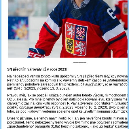
─────
SN před tím varovaly již v roce 2023!
Na nebezpečí vzniku tohoto kultu upozornily SN již před třemi lety, kdy noviná
Petr Kolář, upozornil na komiks s P. Pavlem v dětském časopise „Mateřídoušk
jsem tehdy pohotově zareagoval tímto textem:
P. Paulczyňski: „To je návrat d
let!“
(SN č. 3/2023, vloženo 13. 3. 2023).
Pravdu měl, jak se později ukázalo, nejen autor tohoto výroku, mimochodem 
ODS, ale i já. Pro mne to tehdy bylo jen další pokračování jevu, který jsem měs
článkem o začínajícím kultu osobnosti P. Pavla zveřejnil pod titulkem:
Stalinist
politiků ohrožuje demokracii
(SN č. 2/2023, vloženo 10. 2. 2023). Bylo to jen d
toho, že pod Fialovým vedením spějeme opět ke „světlým komunistickým zítřk
Dnes to již víme, ale tehdy naivní voliči P. Fialy jen nevěřícně kroutili hlavou 
porozumět. Tento nebezpečný trend vývoje byl mimo jiné potvrzen i schválen
„zparchantělého“ paragrafu 318a) trestního zákoníku (jako „přílepku“ k zákonu 