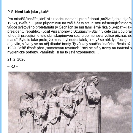
P. S.
Není kult jako „kult“
Pro mladší čtenáře, kteří si tu sochu nemohli prohlédnout „naživo“, dokud ještě
1962), zveřejňuji jako připomínku na zašlé časy stalinismu následující fotografi
vůdce světového proletariátu (v Čechách se mu familiérně říkalo „Pepa“ ‒ ja
prezidentu republiky) Josif Vissarionovič Džugašvili-Stalin v čele zástupu prac
tehdejší pracující lid tuto obří skupinovou sochu pojmenoval velice příznačně:
maso“. Bylo to také proto, že masa byl nedostatek, a když se někdy přece jen
objevilo, stávaly se na něj dlouhé fronty. Ty zůstaly součástí našeho života až
1989. Ještě těsně před „sametovou revolucí“ 1989 se stály fronty na toaletní 
hygienické potřeby. Pamětníci si na to jistě vzpomenou…
21. 2. 2026
‒ RJ ‒