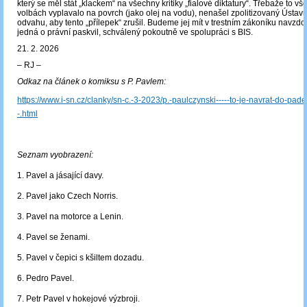
který se měl stát „klackem“ na všechny kritiky „fialové diktatury“. Třebaže to vš
volbách vyplavalo na povrch (jako olej na vodu), nenašel zpolitizovaný Ústav
odvahu, aby tento „přílepek“ zrušil. Budeme jej mít v trestním zákoníku navzdo
jedná o právní paskvil, schválený pokoutně ve spolupráci s BIS.
21. 2. 2026
‒ RJ ‒
Odkaz na článek o komiksu s P. Pavlem:
https://www.i-sn.cz/clanky/sn-c.-3-2023/p.-paulczynski-----to-je-navrat-do-pades
-.html
Seznam vyobrazení:
1. Pavel a jásající davy.
2. Pavel jako Czech Norris.
3. Pavel na motorce a Lenin.
4. Pavel se ženami.
5. Pavel v čepici s kšiltem dozadu.
6. Pedro Pavel.
7. Petr Pavel v hokejové výzbroji.