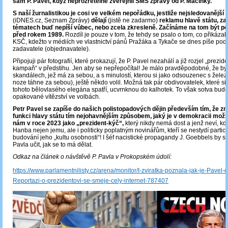
sám P. Pavel, když neprozřetelně zveřejnil SMS zprávy od P. Macinky.
S naší žurnalistikou je cosi ve velkém nepořádku, jestliže nejsledovanější
(iDNES.cz, Seznam Zprávy)
dělají
(jistě ne zadarmo)
reklamu hlavě státu, za
tématech buď nepíší vůbec, nebo zcela zkresleně.
Začínáme na tom být p
před rokem 1989.
Rozdíl je pouze v tom, že tehdy se psalo o tom, co přikázal
KSČ, kdežto v médiích ve vlastnictví pánů Pražáka a Tykače se dnes píše podl
zadavatele (objednavatele).
Připojuji pár fotografií, které prokazují, že P. Pavel nezahálí a již rozjel „prezi
kampaň“ v předstihu. Jen aby se nepřepočítal! Je málo pravděpodobné, že by
skandálech, jež má za sebou, a s minulostí, kterou si jako odsouzenec s želez
noze táhne za sebou), ještě někdo volil. Možná tak pár obdivovatelek, které s
tohoto bělovlasého elegána spatří, ucvrnknou do kalhotek. To však sotva bude 
opakované vítězství ve volbách.
Petr Pavel se zapíše do našich polistopadových dějin především tím, že zn
funkci hlavy státu tím nejohavnějším způsobem, jaký je v demokracii možný
nám v roce 2023 jako „prezident-kýč“,
který nikdy nemá dost a jenž neví, kd
Hanba nejen jemu, ale i politicky poplatným novinářům, kteří se nestydí partic
budování jeho „kultu osobnosti“! I šéf nacistické propagandy J. Goebbels by s
Pavla učit, jak se to má dělat.
Odkaz na článek o návštěvě P. Pavla v Prokopském údolí:
https://www.parlamentnilisty.cz/arena/monitor/I-zviratka-poznala-jak-je-Pavel-d
Reportazi-o-prezidentovi-se-smeje-cely-internet-787407