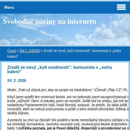
Menu
Svobodné noviny na internetu
Úvod
»
SN č. 2/2026
»
Zrodil se nový „kult osobnosti“: komunista v „extra
balení“
Zrodil se nový „kult osobnosti“: komunista v „extra
balení“
24. 2. 2026
Motto:
„Fakt už zbývá jen, aby se projel na medvědovi.“ (
Čtenář „Filip CZ“; PL,
Když jsem spatřil ten novinový titulek, ani na sekundu jsem nezapochyboval o 
bude „výživné“ čtení. A vskutku jsem se nemýlil. Ještě teď se směju, jak mě ten
redaktorky Parlamentních listů, Nadi Borské, pobavil. Je dobře, že stále ješt
novinářů, kteří se nebojí psát pravdu a ještě u toho dokáží přemýšlet. Děkuji au
skvělý článek.
A protože se chci se čtenáři SN podělit o tento mimořádný literární zážitek v n
ba zmrtvělé žurnalistice, nemohu neuvést celý, nezkrácený titulek dotyčného č
takto:
I zvířátka poznala, jak je Pavel důležitý. Reportáži o prezidentovi se 