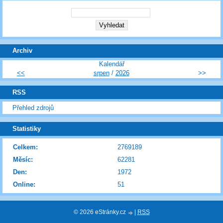
Archiv
Kalendář
<<
srpen
/
2026
>>
RSS
Přehled zdrojů
Statistiky
Celkem:
2769189
Měsíc:
62281
Den:
1972
Online:
51
© 2026 eStránky.cz
|
RSS