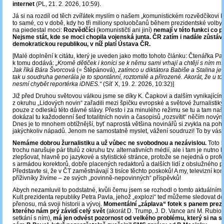
internet
(PL, 21. 2. 2026, 10:59).
Já si na rozdíl od těch zvířátek myslím o našem „komunistickém rozvědčíkovi 
to samé, co v době, kdy ho tři miliony spoluobčanů během prezidentské volby
na piedestal moci:
Rozvědčíci
(komunističtí ani jiní)
nemají v této funkci co p
Nejsme stát, kde se moci chopila vojenská junta. ČR zatím i nadále zůstá
demokratickou republikou, v níž platí Ústava ČR.
[Malé doplnění k citátu, který je uveden jako motto tohoto článku: Čtenářka Pa
k tomu dodává:
„Kromě dětiček i koníci se k němu sami vrhají a chtějí s ním mít
Jak říká Bára Švorcová
(= Štěpánová),
zatímco u diktátora Babiše a Stalina je 
tak u soudruha generála je to spontánní, roztomilé a přirozené. Akorát, že u to
nesmí chybět reportérka iDNES.“
(Síť X, 19. 2. 2026, 10:32)]
Již před Druhou světovou válkou jsme se díky K. Čapkovi a dalším vynikající
z okruhu „Lidových novin“ zařadili mezi špičku evropské a světové žurnalistik
pouze z odlesků této dávné slávy. Přesto i za minulého režimu se tu a tam naš
dokázal tu každodenní šeď totalitních novin a časopisů „rozsvítit“ něčím novým
Dnes je to mnohem obtížnější, byť naprostá většina novinářů si zvykla na poh
jakýchkoliv nápadů. Jenom ne samostatně myslet, vážení soudruzi! To by vás 
Nemáme dobrou žurnalistiku a už vůbec ne svobodnou a nezávislou.
Toto k
trochu narušuje pár titulů z okruhu tzv. alternativních médií, ale i tam je nutno 
zlepšovat, hlavně po jazykové a stylistické stránce, protože se nejedná o prof
s armádou korektorů, dobře placených redaktorů a dalších lidí z obslužného p
Představte si, že v ČT zaměstnávají 3 tisíce těchto poskoků! A my, televizní kon
příživníky živíme – ze svých „povinně-nepovinných“ příspěvků!
Abych nezamluvil to podstatné, kvůli čemu jsem se rozhodl o tomto aktuálním
Kult prezidenta republiky Petra Pavla, jehož „explozi“ teď můžeme sledovat d
přenosu, má svoji historii a vývoj.
Momentální „záplava“ fotek s panem prez
kterého nám prý závidí celý svět
(akorát D. Trump, J. D. Vance ani M. Rubio 
setkání s ním),
má jen odvést pozornost od velkého problému, který si na se