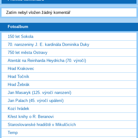
Zatím nebyl vložen žádný komentář
Fotoalbum
150 let Sokola
70. narozeniny J. E. kardinála Dominika Duky
750 let města Ostravy
Atentát na Reinharda Heydricha (70. výročí)
Hrad Krakovec
Hrad Točník
Hrad Žebrák
Jan Masaryk (125. výročí narození)
Jan Palach (45. výročí upálení)
Kozí hrádek
Křest knihy o R. Beranovi
Staroslovanské hradiště v Mikulčicích
Temp