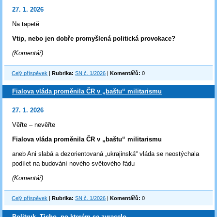
27. 1. 2026
Na tapetě
Vtip, nebo jen dobře promyšlená politická provokace?
(Komentář)
Celý příspěvek
|
Rubrika:
SN č. 1/2026
|
Komentářů:
0
Fialova vláda proměnila ČR v „baštu“ militarismu
27. 1. 2026
Věřte – nevěřte
Fialova vláda proměnila ČR v „baštu“ militarismu
aneb Ani slabá a dezorientovaná „ukrajinská“ vláda se neostýchala
podílet na budování nového světového řádu
(Komentář)
Celý příspěvek
|
Rubrika:
SN č. 1/2026
|
Komentářů:
0
Politruk. Ticho, po kterém se zvracelo