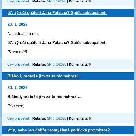
Celý příspěvek
|
Rubrika:
SN č. 1/2026
|
Komentářů:
0
57. výročí upálení Jana Palacha? Spíše sebeupálení!
23. 1. 2026
Na aktuální téma
57. výročí upálení Jana Palacha? Spíše sebeupálení!
(Komentář)
Celý příspěvek
|
Rubrika:
SN č. 1/2026
|
Komentářů:
0
Blábolí, protože jim za to nic nehrozí…
23. 1. 2026
Blábolí, protože jim za to nic nehrozí…
(Sloupek)
Celý příspěvek
|
Rubrika:
SN č. 1/2026
|
Komentářů:
0
Vtip, nebo jen dobře promyšlená politická provokace?