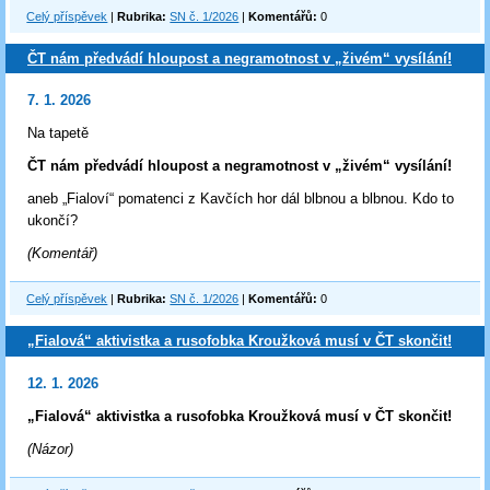
Celý příspěvek
|
Rubrika:
SN č. 1/2026
|
Komentářů:
0
ČT nám předvádí hloupost a negramotnost v „živém“ vysílání!
7. 1. 2026
Na tapetě
ČT nám předvádí hloupost a negramotnost v „živém“ vysílání!
aneb „Fialoví“ pomatenci z Kavčích hor dál blbnou a blbnou. Kdo to
ukončí?
(Komentář)
Celý příspěvek
|
Rubrika:
SN č. 1/2026
|
Komentářů:
0
„Fialová“ aktivistka a rusofobka Kroužková musí v ČT skončit!
12. 1. 2026
„Fialová“ aktivistka a rusofobka Kroužková musí v ČT skončit!
(Názor)