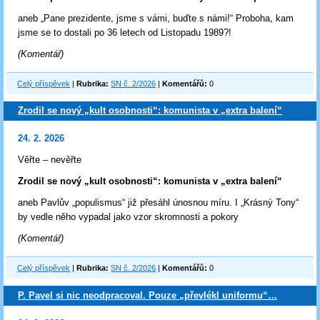
aneb „Pane prezidente, jsme s vámi, buďte s námi!“ Proboha, kam
jsme se to dostali po 36 letech od Listopadu 1989?!
(Komentář)
Celý příspěvek
|
Rubrika:
SN č. 2/2026
|
Komentářů:
0
Zrodil se nový „kult osobnosti“: komunista v „extra balení“
24. 2. 2026
Věřte – nevěřte
Zrodil se nový „kult osobnosti“: komunista v „extra balení“
aneb Pavlův „populismus“ již přesáhl únosnou míru. I „Krásný Tony“
by vedle něho vypadal jako vzor skromnosti a pokory
(Komentář)
Celý příspěvek
|
Rubrika:
SN č. 2/2026
|
Komentářů:
0
P. Pavel si nic neodpracoval. Pouze „převlékl uniformu“…