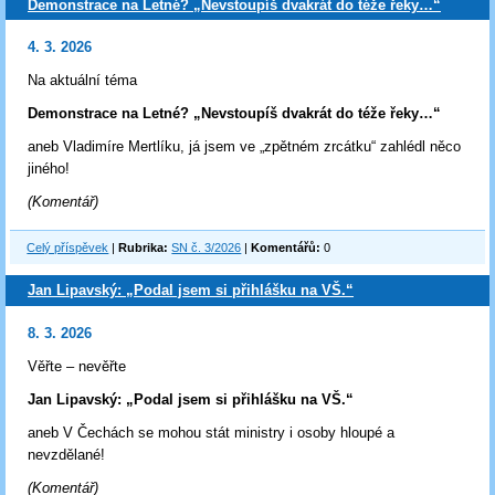
Demonstrace na Letné? „Nevstoupíš dvakrát do téže řeky…“
4. 3. 2026
Na aktuální téma
Demonstrace na Letné? „Nevstoupíš dvakrát do téže řeky…“
aneb Vladimíre Mertlíku, já jsem ve „zpětném zrcátku“ zahlédl něco
jiného!
(Komentář)
Celý příspěvek
|
Rubrika:
SN č. 3/2026
|
Komentářů:
0
Jan Lipavský: „Podal jsem si přihlášku na VŠ.“
8. 3. 2026
Věřte – nevěřte
Jan Lipavský: „Podal jsem si přihlášku na VŠ.“
aneb V Čechách se mohou stát ministry i osoby hloupé a
nevzdělané!
(Komentář)