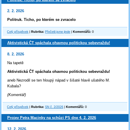
2. 2. 2026
Politruk. Ticho, po kterém se zvracelo
Celý příspěvek
|
Rubrika:
Přečetli jsme jinde
|
Komentářů:
0
Aktivistická ČT spáchala ohavnou politickou sebevraždu!
8. 2. 2026
Na tapetě
Aktivistická ČT spáchala ohavnou politickou sebevraždu!
aneb Nezrodil se ten hloupý nápad v šišaté hlavě ušatého M.
Kubala?
(Komentář)
Celý příspěvek
|
Rubrika:
SN č. 2/2026
|
Komentářů:
0
Projev Petra Macinky na schůzi PS dne 4. 2. 2026
12. 2. 2026