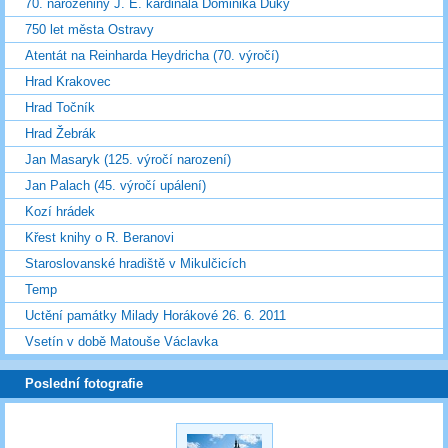
70. narozeniny J. E. kardinála Dominika Duky
750 let města Ostravy
Atentát na Reinharda Heydricha (70. výročí)
Hrad Krakovec
Hrad Točník
Hrad Žebrák
Jan Masaryk (125. výročí narození)
Jan Palach (45. výročí upálení)
Kozí hrádek
Křest knihy o R. Beranovi
Staroslovanské hradiště v Mikulčicích
Temp
Uctění památky Milady Horákové 26. 6. 2011
Vsetín v době Matouše Václavka
Poslední fotografie