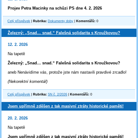
Projev Petra Macinky na schůzi PS dne 4. 2. 2026
Celý příspěvek
|
Rubrika:
Dokumenty doby
|
Komentářů:
0
Železný: „Snad… snad.“ Falešná solidarita s Kroužkovou?
12. 2. 2026
Na tapetě
Železný: „Snad… snad.“ Falešná solidarita s Kroužkovou?
aneb Nenávidíme vás, protože jste nám nastavili pravdivé zrcadlo!
(Nekorektní komentář)
Celý příspěvek
|
Rubrika:
SN č. 2/2026
|
Komentářů:
0
Jsem upřímně zděšen z tak masivní ztráty historické paměti!
20. 2. 2026
Na tapetě
Jsem upřímně zděšen z tak masivní ztráty historické paměti!