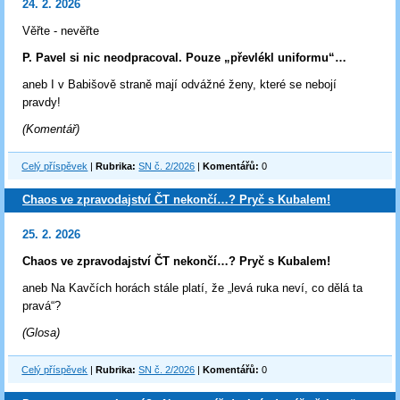
24. 2. 2026
Věřte - nevěřte
P. Pavel si nic neodpracoval. Pouze „převlékl uniformu“…
aneb I v Babišově straně mají odvážné ženy, které se nebojí
pravdy!
(Komentář)
Celý příspěvek
|
Rubrika:
SN č. 2/2026
|
Komentářů:
0
Chaos ve zpravodajství ČT nekončí…? Pryč s Kubalem!
25. 2. 2026
Chaos ve zpravodajství ČT nekončí…? Pryč s Kubalem!
aneb Na Kavčích horách stále platí, že „levá ruka neví, co dělá ta
pravá“?
(Glosa)
Celý příspěvek
|
Rubrika:
SN č. 2/2026
|
Komentářů:
0