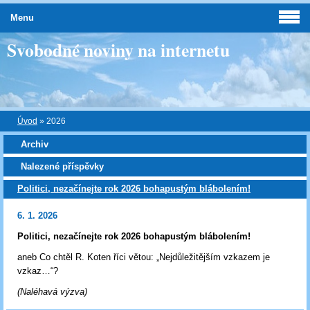
Menu
Svobodné noviny na internetu
Úvod
»
2026
Archiv
Nalezené příspěvky
Politici, nezačínejte rok 2026 bohapustým blábolením!
6. 1. 2026
Politici, nezačínejte rok 2026 bohapustým blábolením!
aneb Co chtěl R. Koten říci větou: „Nejdůležitějším vzkazem je
vzkaz…“?
(Naléhavá výzva)