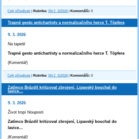
Celý příspěvek
|
Rubrika:
SN č. 3/2026
|
Komentářů:
0
Trapné gesto antichartisty a normalizačního herce T. Töpfera
9. 3. 2026
Na tapetě
Trapné gesto antichartisty a normalizačního herce T. Töpfera
(Komentář)
Celý příspěvek
|
Rubrika:
SN č. 3/2026
|
Komentářů:
0
Zatímco Brázdil kritizoval zbrojení, Lipavský bouchal do
lavice…
9. 3. 2026
Život tropí hlouposti
Zatímco Brázdil kritizoval zbrojení, Lipavský bouchal do
lavice…
(Komentář)