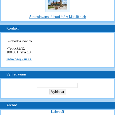
Staroslovanské hradiště v Mikulčicích
Kontakt
Svobodné noviny
Přetlucká 31
100 00 Praha 10
redakce@i-sn.cz
Vyhledávání
Archiv
Kalendář