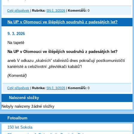
Celý příspěvek
|
Rubrika:
SN č. 3/2026
|
Komentářů:
0
Na UP v Olomouci ve šlépějích soudruhů z padesátých let?
9. 3. 2026
Na tapetě
Na UP v Olomouci ve šlépějích soudruhů z padesátých let?
aneb V odkazu „skalních“ stalinistů dnes pokračují postkomunističtí
kariéristé a celoživotní „převlékači kabátů“!
(Komentář)
Celý příspěvek
|
Rubrika:
SN č. 3/2026
|
Komentářů:
0
Nalezené složky
Nebyly nalezeny žádné složky
Fotoalbum
150 let Sokola