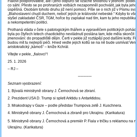
Fialovi podporovatelé, ale i jeho odpůrci se vzácně shodnou v jednom: poděl
co sáhl. Přesto se po prohraných volbách nezapomněl pochválit, jak byla jeho
úspěšná. Osobám tohoto druhu již není pomoci. Píše se o nich již v Písmu sva
„Blahoslavení chudí duchem, neboť jejich je království nebeské.“ Kdyby to vše
slyšel zakladatel ČSR, TGM, hořce by zaplakal nad tím, kam tu jeho republiku 
a nekompetentní politici.
Prolhaná vláda v čele s patologickým lhářem a vypravěčem politických pohádek
byla po čtyřech letech chaotického nevládnutí poslána tam, kde měla skončit
jmenování: do propadliště dějin. Čerti v pekle již roztápějí pod dalšími kotly. Fi
budou mít tu nejlepší péči. Hned vedle jejich kotlů se na ně bude usmívat Venc
aristokratický „kámoš“ – kníže Kchrál.
Vítejte v pekle, „fialovci“!
25. 1. 2026
‒ RJ ‒
─────
Seznam vyobrazení:
1. Bývalá ministryně obrany J. Černochová se zbraní.
2. Prezident USA D. Trump si spletl Arktidu s Antarktidou.
3. Mrakodrapy v Gaze – podle představ Trumpova zetě J. Kuschnera.
4. Ministryně obrany J. Černochová a zbraně pro Ukrajinu. (Karikatura)
5. Ministryně obrany J. Černochová a premiér P. Fiala v tričku s reklamou na 
Ukrajinu. (Karikatura)