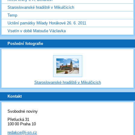
Staroslovanské hradiště v Mikulčicích
Temp
Uctění památky Milady Horákové 26. 6. 2011
Vsetín v době Matouše Václavka
Poslední fotografie
Staroslovanské hradiště v Mikulčicích
Kontakt
Svobodné noviny
Přetlucká 31
100 00 Praha 10
redakce@i-sn.cz