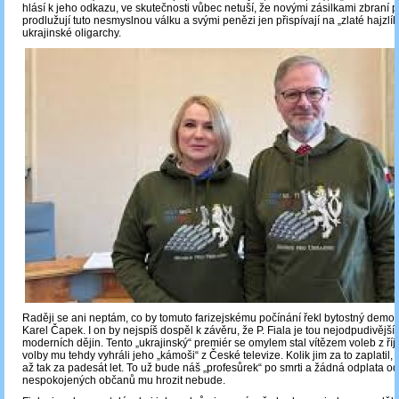
hlásí k jeho odkazu, ve skutečnosti vůbec netuší, že novými zásilkami zbraní 
prodlužují tuto nesmyslnou válku a svými penězi jen přispívají na „zlaté hajzlík
ukrajinské oligarchy.
Raději se ani neptám, co by tomuto farizejskému počínání řekl bytostný demokr
Karel Čapek. I on by nejspíš dospěl k závěru, že P. Fiala je tou nejodpudivější
moderních dějin. Tento „ukrajinský“ premiér se omylem stal vítězem voleb z říj
volby mu tehdy vyhráli jeho „kámoši“ z České televize. Kolik jim za to zaplatil,
až tak za padesát let. To už bude náš „profesůrek“ po smrti a žádná odplata od
nespokojených občanů mu hrozit nebude.