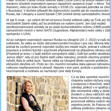
v Itálii. Rovněž v době Druhé světové války (1939-1945) se pouze někteří čes
vlastenci účastnili vojenských operací západních spojenců (např. v Africe: Tobr
Alamein), nebo po boku Rudé armády v SSSR (čs. vojenská jednotka se zform
v Buzuluku). V druhém případě tito dobrovolníci zasáhli jak do osvobozování 
Ruska, tak i Ukrajiny a území bývalé ČSR (včetně tehdy samostatného Sloven
Ať tak či onak – po celých 80 let od konce Druhé světové války se Češi ani Sl
neúčastnili žádné války, jež by probíhala na našem území. Jen část vojáků
zprofesionalizované armády se po pádu komunistického režimu (1989) podíle
zahraničních misích v rámci NATO (Jugoslávie, Afghánistán) nebo války v Záli
spolupráci s USA).
Až po zahájení vojenských operací Ruska na Ukrajině (24. 2. 2022) si naši o
uvědomili, že válka se může stát potencionální hrozbou i pro nás. Mírová léta t
jednak ke zrušení povinné vojenské služby pro mladé muže, jednak k celkové
populace a snížení fyzické i psychické připravenosti na případnou obranu na
(Podobně je tomu i v řadě dalších evropských států.) Svět byl uměle ukolébá
„konce dějin“, kdy už prý žádné další války nebudou, protože všechny problém
vyřešit. Byla to velká iluze. Teprve válka na Ukrajině těmto naivním politikům, 
občanům otevřela oči. Proto se i tzv. muniční iniciativa stala jakousi náhradou 
celkovou nepřipravenost k obraně. Nejsme v tom sami, protože v podobném s
neschopnosti a rozkladu se nacházejí i jiné státy Evropy.
Co se týká samotné muniční ini
chápána našimi občany rozpo
ji podporují (i finančně), kdežto
odmítají, jelikož v ní spatřují
této nesmyslné války a zbyteč
životech u obou válčících stát
téma muniční iniciativy dostal
pozornosti většiny našich obč
zejména proto, že Fialova vlá
udělala politickou reklamu ve