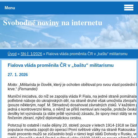
Menu
Svobodné noviny na internetu
Úvod
»
SN č. 1/2026
»
Fialova vláda proměnila ČR v „baštu“ militarismu
Fialova vláda proměnila ČR v „baštu“ militarismu
27. 1. 2026
Motto:
„Militarista je člověk, který je ochoten obětovat pro svou vlast poslední 
krve.“
(Fernandel)
Muniční iniciativa, do níž se zapojila vláda P. Fiala, na jedné straně pomáhal
potřebné náboje do ukrajinských děl, na straně druhé však umožnila zbrojař
(pouze některým, např. M. Strnadovi) dosahovat závratných zisků. V každém 
jedná o kontroverzní téma, o němž se příliš nemluví ani nepíše, protože česká
desítky let vyznávala (a stále ještě vyznává) zásadu, že spory mezi státy se nem
řinčením zbraní, nýbrž diplomatickou cestou.
Potvrzují to ostatně i naše dějiny 20. století: pouze v letech 1914-1918 se čás
populace musela zapojit do operací První světové války na straně Rakouska-U
malé procento mužů se zúčastnilo bojů v rámci legií států Dohody v Rusku, ve 