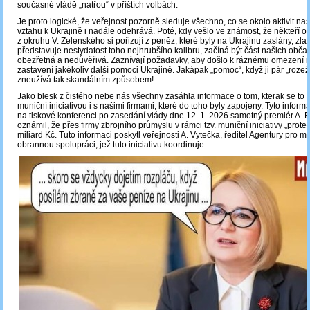
současné vládě „natřou“ v příštích volbách.
Je proto logické, že veřejnost pozorně sleduje všechno, co se okolo aktivit naš
vztahu k Ukrajině i nadále odehrává. Poté, kdy vešlo ve známost, že někteří o
z okruhu V. Zelenského si pořizují z peněz, které byly na Ukrajinu zaslány, zla
představuje nestydatost toho nejhrubšího kalibru, začíná být část našich obča
obezřetná a nedůvěřivá. Zaznívají požadavky, aby došlo k ráznému omezení
zastavení jakékoliv další pomoci Ukrajině. Jakápak „pomoc“, když ji pár „roze
zneužívá tak skandálním způsobem!
Jako blesk z čistého nebe nás všechny zasáhla informace o tom, kterak se to
muniční iniciativou i s našimi firmami, které do toho byly zapojeny. Tyto inform
na tiskové konferenci po zasedání vlády dne 12. 1. 2026 samotný premiér A. B
oznámil, že přes firmy zbrojního průmyslu v rámci tzv. muniční iniciativy „prot
miliard Kč. Tuto informaci poskytl veřejnosti A. Vytečka, ředitel Agentury pro m
obrannou spolupráci, jež tuto iniciativu koordinuje.