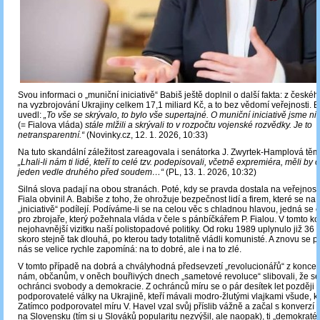
Svou informaci o „muniční iniciativě“ Babiš ještě doplnil o další fakta: z české
na vyzbrojování Ukrajiny celkem 17,1 miliard Kč, a to bez vědomí veřejnosti. 
uvedl:
„To vše se skrývalo, to bylo vše supertajné. O muniční iniciativě jsme ni
(= Fialova vláda)
stále mlžili a skrývali to v rozpočtu vojenské rozvědky. Je to
netransparentní.“
(Novinky.cz, 12. 1. 2026, 10:33)
Na tuto skandální záležitost zareagovala i senátorka J. Zwyrtek-Hamplová těmi
„Lhali-li nám ti lidé, kteří to celé tzv. podepisovali, včetně expremiéra, měli by 
jeden vedle druhého před soudem…“
(PL, 13. 1. 2026, 10:32)
Silná slova padají na obou stranách. Poté, kdy se pravda dostala na veřejnost
Fiala obvinil A. Babiše z toho, že ohrožuje bezpečnost lidí a firem, které se n
„iniciativě“ podílejí. Podíváme-li se na celou věc s chladnou hlavou, jedná se o 
pro zbrojaře, který požehnala vláda v čele s pánbíčkářem P. Fialou. V tomto ko
nejohavnější vizitku naší polistopadové politiky. Od roku 1989 uplynulo již 36 l
skoro stejně tak dlouhá, po kterou tady totalitně vládli komunisté. A znovu se po
nás se velice rychle zapomíná: na to dobré, ale i na to zlé.
V tomto případě na dobrá a chvályhodná předsevzetí „revolucionářů“ z konce 
nám, občanům, v oněch bouřlivých dnech „sametové revoluce“ slibovali, že s
ochránci svobody a demokracie. Z ochránců míru se o pár desítek let později s
podporovatelé války na Ukrajině, kteří mávali modro-žlutými vlajkami všude, kd
Zatímco podporovatel míru V. Havel vzal svůj příslib vážně a začal s konverzí 
na Slovensku (tím si u Slováků popularitu nezvýšil, ale naopak), ti „demokraté“