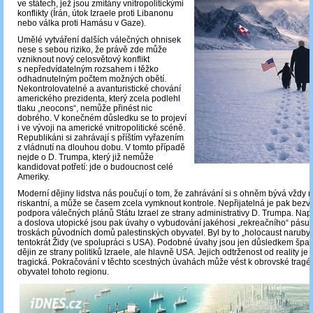
ve státech, jež jsou zmítány vnitropolitickými
konflikty (Írán, útok Izraele proti Libanonu
nebo válka proti Hamásu v Gaze).
Umělé vytváření dalších válečných ohnisek
nese s sebou riziko, že právě zde může
vzniknout nový celosvětový konflikt
s nepředvídatelným rozsahem i těžko
odhadnutelným počtem možných obětí.
Nekontrolovatelné a avanturistické chování
amerického prezidenta, který zcela podlehl
tlaku „neocons“, nemůže přinést nic
dobrého. V konečném důsledku se to projeví
i ve vývoji na americké vnitropolitické scéně.
Republikáni si zahrávají s příštím vyřazením
z vládnutí na dlouhou dobu. V tomto případě
nejde o D. Trumpa, který již nemůže
kandidovat potřetí: jde o budoucnost celé
Ameriky.
Moderní dějiny lidstva nás poučují o tom, že zahrávání si s ohněm bývá vždy
riskantní, a může se časem zcela vymknout kontrole. Nepřijatelná je pak bez
podpora válečných plánů Státu Izrael ze strany administrativy D. Trumpa. Na
a doslova utopické jsou pak úvahy o vybudování jakéhosi „rekreačního“ pásu
troskách původních domů palestinských obyvatel. Byl by to „holocaust naruby
tentokrát Židy (ve spolupráci s USA). Podobné úvahy jsou jen důsledkem špat
dějin ze strany politiků Izraele, ale hlavně USA. Jejich odtrženost od reality je
tragická. Pokračování v těchto scestných úvahách může vést k obrovské tragéd
obyvatel tohoto regionu.