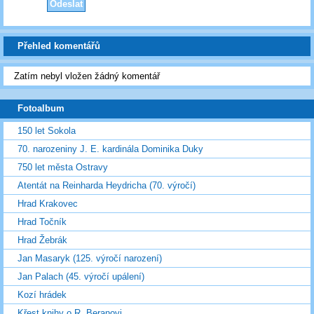
Přehled komentářů
Zatím nebyl vložen žádný komentář
Fotoalbum
150 let Sokola
70. narozeniny J. E. kardinála Dominika Duky
750 let města Ostravy
Atentát na Reinharda Heydricha (70. výročí)
Hrad Krakovec
Hrad Točník
Hrad Žebrák
Jan Masaryk (125. výročí narození)
Jan Palach (45. výročí upálení)
Kozí hrádek
Křest knihy o R. Beranovi