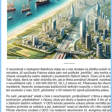
─────
V souvislosti s nástupem Babišovy vlády se u nás dostala na přetřes právě on
iniciativa, jíž využívala Fialova vláda jako své politické „berličky“, aby mohla 
zřejmé neúspěchy svého vládnutí v posledních čtyřech letech. Dnes už to přec
Tato vláda, která se stále oháněla tím, jak je třeba pomáhat Ukrajině, nasekal
v neuvěřitelné výši: 1 200 000 000 Kč, čili 1,2 bilionu Kč. Překonala tím všec
myslitelné. Nejenže sestavovala každoročně deficitní rozpočty, v nichž navíc „š
ten poslední z roku 2025 „přešvihla“ o 50 miliard Kč oproti původnímu plánu.
Po naší „ukrajinské“ vládě v čele s neschopným „profesůrkem“ z Brna a stej
prolhaným „elektrikářem“ z Opavy, zbyly jen dluhy a špatná pověst. S tím už s
v žádných dalších volbách. V ODS tomuto jasnému vzkazu přesto nechtějí por
koalice prohrála ve volbách a její „babráctví“ snad už otevřelo oči i těm nejvě
Přesto všechno zoufalci z ODS i na nedávno skončeném 32. kongresu dál plánuj