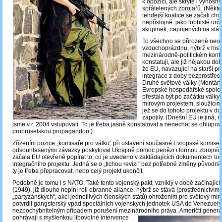
k opozici, ale skrytě i výnosn
spřátelených zbrojařů. (Někteří
tehdejší koalice se začali ch
nepřístojně: jako lobbisté ur
skupinek, napojených na státn
To všechno se přirozeně neo
vzduchoprázdnu, nýbrž v histo
mezinárodně-politickém konte
konstatuji, ale již nějakou dob
že EU, navazující na starší pr
integrace z doby bezprostřed
Druhé světové války (Montánn
Evropské hospodářské společ
přestala být po začátku války
mírovým projektem, sloužícím
jež se do tohoto projektu v do
zapojily. (Dnešní EU je jiná, n
jsme v r. 2004 vstupovali. To je třeba jasně konstatovat a nenechat se ohlupov
probruselskou propagandou.)
Zřízením pozice „komisaře pro válku“ při ustavení současné Evropské komise 
odsouhlasenými závazky poskytovat Ukrajině pomoc penězi i formou zbrojní
začala EU otevřeně popírat to, co je uvedeno v zakládajících dokumentech to
integračního projektu. Jedná se o „tichou revizi“ bez potřebné změny původn
ty je třeba přepracovat, nebo celý projekt ukončit.
Podobně je tomu i s NATO. Také tento vojenský pakt, vzniklý v době začínající
(1949), již dlouho neplní roli obranné aliance, nýbrž se stává (prostřednictví
„partyzánských“, akcí jednotlivých členských států) ohrožením pro světový mír
potvrdil gangsterský vpád speciálních vojenských jednotek USA do Venezuely, 
nezpochybnitelným případem porušení mezinárodního práva.
Američtí generá
pohrávají s myšlenkou libovolné intervence