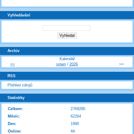
Vyhledávání
Archiv
Kalendář
<<
srpen
/
2026
>>
RSS
Přehled zdrojů
Statistiky
Celkem:
2769285
Měsíc:
62264
Den:
1990
Online:
44