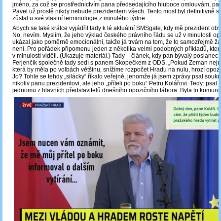
jméno, za což se prostřednictvím pana předsedajícího hluboce omlouvám, pan
Pavel už prostě nikdy nebude prezidentem všech. Tento most byl definitivně s
zůstal u své vlastní terminologie z minulého týdne.
Abych se také krátce vyjádřil tady k té aktuální SMSgate, kdy mě prezident obvin
No, nevím. Myslím, že jeho výklad českého právního řádu se už v minulosti o
ukázal jako poměrně emocionální, takže já trvám na tom, že to samozřejmě žá
není. Pro pořádek připomenu jeden z několika velmi podobných příkladů, kter
v minulosti viděli. (Ukazuje materiál.) Tady – článek, kdy pan bývalý poslanec 
Ferjenčík společně tady sedí s panem Skopečkem z ODS. „Pokud Zeman nejm
která by měla po volbách většinu, snížíme rozpočet Hradu na nulu, hrozí opozič
Jo? Tohle se tehdy „silácky“ říkalo veřejně, jenomže já jsem zprávy psal souk
nikoliv panu prezidentovi, ale jeho „příteli po boku“ Petru Kolářovi. Tedy: psal 
jednomu z hlavních představitelů dnešního opozičního tábora. Byla to komunik