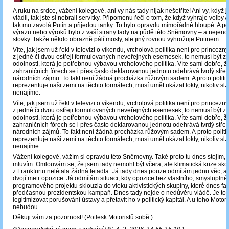
A ruku na srdce, vážení kolegové, ani vy nás tady nijak nešetříte! Ani vy, když 
vládli, tak jste si nebrali servítky. Připomenu řeči o tom, že když vyhraje volby 
tak mu zavolá Putin a přijedou tanky. To bylo opravdu mimořádně hloupé. A 
výrazů nebo výroků bylo z vaší strany tady na půdě této Sněmovny ‒ a nejenom
stovky. Takže někdo obrazně pálí mosty, ale jiný rovnou vyhrožuje Putinem.
Víte, jak jsem už řekl v televizi o víkendu, vrcholová politika není pro princezny.
z jedné či dvou ostřeji formulovaných neveřejných esemesek, to nemusí být 
odolnosti, která je potřebnou výbavou vrcholového politika. Víte sami dobře, ž
zahraničních fórech se i přes často deklarovanou jednotu odehrává tvrdý stře
národních zájmů. To fakt není žádná procházka růžovým sadem. A proto politik,
reprezentuje naši zemi na těchto formátech, musí umět ukázat lokty, nikoliv slz
nenajíme.
Víte, jak jsem už řekl v televizi o víkendu, vrcholová politika není pro princezny.
z jedné či dvou ostřeji formulovaných neveřejných esemesek, to nemusí být 
odolnosti, která je potřebnou výbavou vrcholového politika. Víte sami dobře, ž
zahraničních fórech se i přes často deklarovanou jednotu odehrává tvrdý stře
národních zájmů. To fakt není žádná procházka růžovým sadem. A proto politik
reprezentuje naši zemi na těchto formátech, musí umět ukázat lokty, nikoliv slzy
nenajíme.
Vážení kolegové, vážím si opravdu této Sněmovny. Také proto tu dnes stojím, 
mluvím. Omlouvám se, že jsem tady nemohl být včera, ale klimatická krize skon
z Frankfurtu nelétala žádná letadla. Já tady dnes pouze odmítám jednu věc, a 
dvojí metr opozice. Já odmítám situaci, kdy opozice bez vlastního, smyslupln
programového projektu sklouzla do vleku aktivistických skupiny, které dnes fak
předčasnou prezidentskou kampaň. Dnes tady nejde o nedůvěru vládě. Je to
legitimizovat porušování ústavy a přetavit ho v politický kapitál. A u toho Motori
nebudou.
Děkuji vám za pozornost! (Potlesk Motoristů sobě.)