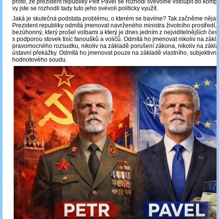
proto, že prezident republiky Petr Pavel se rozhodl svévolně vstoupit do komp
vy jste se rozhodli tady tuto jeho svévoli politicky využít.
Jaká je skutečná podstata problému, o kterém se bavíme? Tak začněme nějaký
Prezident republiky odmítá jmenovat navrženého ministra životního prostředí, k
bezúhonný, který prošel volbami a který je dnes jedním z nejviditelnějších česk
s podporou stovek tisíc fanoušků a voličů. Odmítá ho jmenovat nikoliv na zákl
pravomocného rozsudku, nikoliv na základě porušení zákona, nikoliv na zákl
ústavní překážky. Odmítá ho jmenovat pouze na základě vlastního, subjektivn
hodnotového soudu.