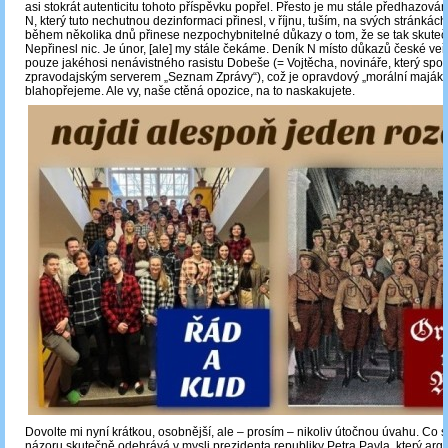
asi stokrát autenticitu tohoto příspěvku popřel. Přesto je mu stále předhazová
N, který tuto nechutnou dezinformaci přinesl, v říjnu, tuším, na svých stránkách j
během několika dnů přinese nezpochybnitelné důkazy o tom, že se tak skutečn
Nepřinesl nic. Je únor, [ale] my stále čekáme. Deník N místo důkazů české veř
pouze jakéhosi nenávistného rasistu Dobeše (= Vojtěcha, novináře, který spo
zpravodajským serverem „Seznam Zprávy“), což je opravdový „morální maják“,
blahopřejeme. Ale vy, naše ctěná opozice, na to naskakujete.
Dovolte mi nyní krátkou, osobnější, ale ‒ prosím ‒ nikoliv útočnou úvahu. Co
názoru skutečně odehrává v mysli prezidenta republiky Petra Pavla, který arg