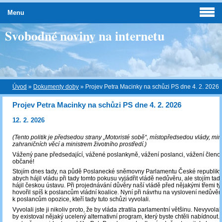
Menu
Svobodné noviny na internetu
Úvod
»
Dokumenty doby
»
Projev Petra Macinky na schůzi PS dne 4. 2. 2026
Projev Petra Macinky na schůzi PS dne 4. 2. 2026
12. 2. 2026
(Tento politik je předsedou strany „Motoristé sobě“, místopředsedou vlády, min
zahraničních věcí a ministrem životního prostředí.)
Vážený pane předsedající, vážené poslankyně, vážení poslanci, vážení členov
občané!
Stojím dnes tady, na půdě Poslanecké sněmovny Parlamentu České republiky, 
abych hájil vládu při tady tomto pokusu vyjádřit vládě nedůvěru, ale stojím tad
hájil českou ústavu. Při projednávání důvěry naší vládě před nějakými třemi t
hovořil spíš k poslancům vládní koalice. Nyní při návrhu na vyslovení nedůvěr
k poslancům opozice, kteří tady tuto schůzi vyvolali.
Vyvolali jste ji nikoliv proto, že by vláda ztratila parlamentní většinu. Nevyvolali 
by existoval nějaký ucelený alternativní program, který byste chtěli nabídnout. Vy