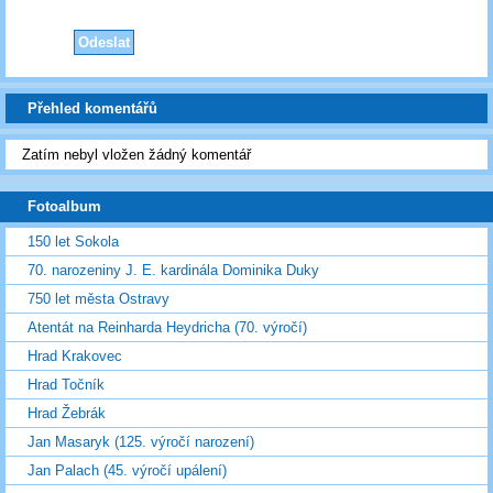
Přehled komentářů
Zatím nebyl vložen žádný komentář
Fotoalbum
150 let Sokola
70. narozeniny J. E. kardinála Dominika Duky
750 let města Ostravy
Atentát na Reinharda Heydricha (70. výročí)
Hrad Krakovec
Hrad Točník
Hrad Žebrák
Jan Masaryk (125. výročí narození)
Jan Palach (45. výročí upálení)