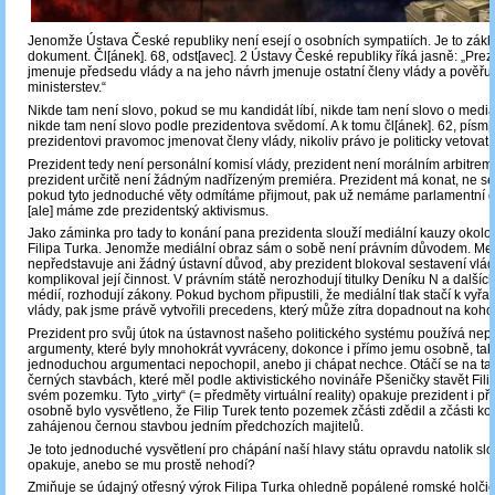
Jenomže Ústava České republiky není esejí o osobních sympatiích. Je to zákl
dokument. Čl[ánek]. 68, odst[avec]. 2 Ústavy České republiky říká jasně: „Prez
jmenuje předsedu vlády a na jeho návrh jmenuje ostatní členy vlády a pověřuj
ministerstev.“
Nikde tam není slovo, pokud se mu kandidát líbí, nikde tam není slovo o mediá
nikde tam není slovo podle prezidentova svědomí. A k tomu čl[ánek]. 62, písm[
prezidentovi pravomoc jmenovat členy vlády, nikoliv právo je politicky vetovat.
Prezident tedy není personální komisí vlády, prezident není morálním arbitrem 
prezident určitě není žádným nadřízeným premiéra. Prezident má konat, ne sel
pokud tyto jednoduché věty odmítáme přijmout, pak už nemáme parlamentní d
[ale] máme zde prezidentský aktivismus.
Jako záminka pro tady to konání pana prezidenta slouží mediální kauzy okol
Filipa Turka. Jenomže mediální obraz sám o sobě není právním důvodem. Med
nepředstavuje ani žádný ústavní důvod, aby prezident blokoval sestavení vlá
komplikoval její činnost. V právním státě nerozhodují titulky Deníku N a dalšíc
médií, rozhodují zákony. Pokud bychom připustili, že mediální tlak stačí k vyřa
vlády, pak jsme právě vytvořili precedens, který může zítra dopadnout na kohok
Prezident pro svůj útok na ústavnost našeho politického systému používá nep
argumenty, které byly mnohokrát vyvráceny, dokonce i přímo jemu osobně, tak
jednoduchou argumentaci nepochopil, anebo ji chápat nechce. Otáčí se na t
černých stavbách, které měl podle aktivistického novináře Pšeničky stavět Fili
svém pozemku. Tyto „virty“ (= předměty virtuální reality) opakuje prezident i pře
osobně bylo vysvětleno, že Filip Turek tento pozemek zčásti zdědil a zčásti koup
zahájenou černou stavbou jedním předchozích majitelů.
Je toto jednoduché vysvětlení pro chápání naší hlavy státu opravdu natolik složi
opakuje, anebo se mu prostě nehodí?
Zmiňuje se údajný otřesný výrok Filipa Turka ohledně popálené romské holčičk