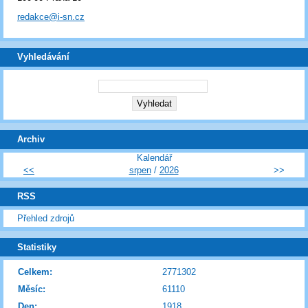
redakce@i-sn.cz
Vyhledávání
Archiv
Kalendář
<<
srpen
/
2026
>>
RSS
Přehled zdrojů
Statistiky
Celkem:
2771302
Měsíc:
61110
Den:
1918