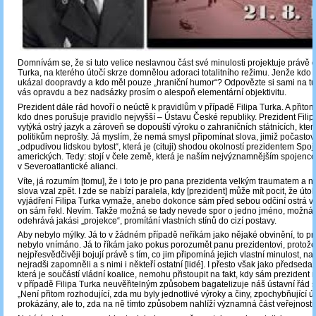
Domnívám se, že si tuto velice neslavnou část své minulosti projektuje právě 
Turka, na kterého útočí skrze domnělou adoraci totalitního režimu. Jenže kdo 
ukázal doopravdy a kdo měl pouze „hraniční humor“? Odpovězte si sami na tut
vás opravdu a bez nadsázky prosím o alespoň elementární objektivitu.
Prezident dále rád hovoří o neúctě k pravidlům v případě Filipa Turka. A přitom
kdo dnes porušuje pravidlo nejvyšší ‒ Ústavu České republiky. Prezident Filip
vytýká ostrý jazyk a zároveň se dopouští výroku o zahraničních státnících, kter
politikům neprošly. Já myslím, že nemá smysl připomínat slova, jimiž počastova
„odpudivou lidskou bytost“, která je (cituji) shodou okolností prezidentem Spo
amerických. Tedy: stojí v čele země, která je naším nejvýznamnějším spojenc
v Severoatlantické alianci.
Víte, já rozumím [tomu], že i toto je pro pana prezidenta velkým traumatem a n
slova vzal zpět. I zde se nabízí paralela, kdy [prezident] může mít pocit, že út
vyjádření Filipa Turka vymaže, anebo dokonce sám před sebou odčiní ostrá vy
on sám řekl. Nevím. Takže možná se tady nevede spor o jedno jméno, možná
odehrává jakási „projekce“, promítání vlastních stínů do cizí postavy.
Aby nebylo mýlky. Já to v žádném případě neříkám jako nějaké obvinění, to pr
nebylo vnímáno. Já to říkám jako pokus porozumět panu prezidentovi, protože
nejpřesvědčivěji bojují právě s tím, co jim připomíná jejich vlastní minulost, na
nejradši zapomněli a s nimi i někteří ostatní [lidé]. I přesto však jako předseda p
která je součástí vládní koalice, nemohu přistoupit na fakt, kdy sám prezident 
v případě Filipa Turka neuvěřitelným způsobem bagatelizuje náš ústavní řád slo
„Není přitom rozhodující, zda mu byly jednotlivé výroky a činy, zpochybňující ú
prokázány, ale to, zda na ně tímto způsobem nahlíží významná část veřejnosti.