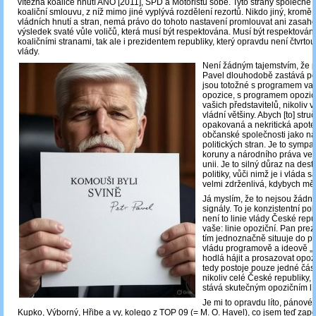
vítězná koalice hnutí ANO [2011], SPD a Motoristů sobě. Tyto strany společně 
koaliční smlouvu, z níž mimo jiné vyplývá rozdělení rezortů. Nikdo jiný, krom
vládních hnutí a stran, nemá právo do tohoto nastavení promlouvat ani zasahova
výsledek svaté vůle voličů, která musí být respektována. Musí být respektován
koaličními stranami, tak ale i prezidentem republiky, který opravdu není čtvrto
vlády.
Není žádným tajemstvím, že p
Pavel dlouhodobě zastává pos
jsou totožné s programem vaš
opozice, s programem opozice
vašich představitelů, nikoliv v
vládní většiny. Abych [to] stru
opakovaná a nekritická apot
občanské společnosti jako n
politických stran. Je to sympat
koruny a národního práva vet
unii. Je to silný důraz na dest
politiky, vůči nimž je i vláda 
velmi zdrženlivá, kdybych měl
Já myslím, že to nejsou žád
signály. To je konzistentní poli
není to linie vlády České repub
vaše: linie opoziční. Pan prez
tím jednoznačně situuje do p
vládu programově a ideově „v
hodlá hájit a prosazovat opozi
tedy postoje pouze jedné část
nikoliv celé České republiky, 
stává skutečným opozičním lí
Je mi to opravdu líto, pánov
Kupko, Výborný, Hřibe a vy, kolego z TOP 09 (= M. O. Havel), co jsem teď za