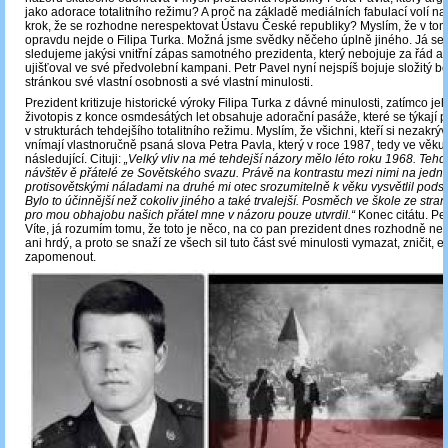
jako adorace totalitního režimu? A proč na základě mediálních fabulací volí na
krok, že se rozhodne nerespektovat Ústavu České republiky? Myslím, že v tom
opravdu nejde o Filipa Turka. Možná jsme svědky něčeho úplně jiného. Já s
sledujeme jakýsi vnitřní zápas samotného prezidenta, který nebojuje za řád a k
ujišťoval ve své předvolební kampani. Petr Pavel nyní nejspíš bojuje složitý b
stránkou své vlastní osobnosti a své vlastní minulosti.
Prezident kritizuje historické výroky Filipa Turka z dávné minulosti, zatímco jeh
životopis z konce osmdesátých let obsahuje adorační pasáže, které se týkají 
v strukturách tehdejšího totalitního režimu. Myslím, že všichni, kteří si nezakrýv
vnímají vlastnoručně psaná slova Petra Pavla, který v roce 1987, tedy ve věku 
následující. Cituji:
„Velký vliv na mé tehdejší názory mělo léto roku 1968. Tehd
návštěv ě přátelé ze Sovětského svazu. Právě na kontrastu mezi nimi na jedné
protisovětskými náladami na druhé mi otec srozumitelně k věku vysvětlil podst
Bylo to účinnější než cokoliv jiného a také trvalejší. Posměch ve škole ze stra
pro mou obhajobu našich přátel mne v názoru pouze utvrdil.“
Konec citátu. Pe
Víte, já rozumím tomu, že toto je něco, na co pan prezident dnes rozhodně n
ani hrdý, a proto se snaží ze všech sil tuto část své minulosti vymazat, zničit, e
zapomenout.