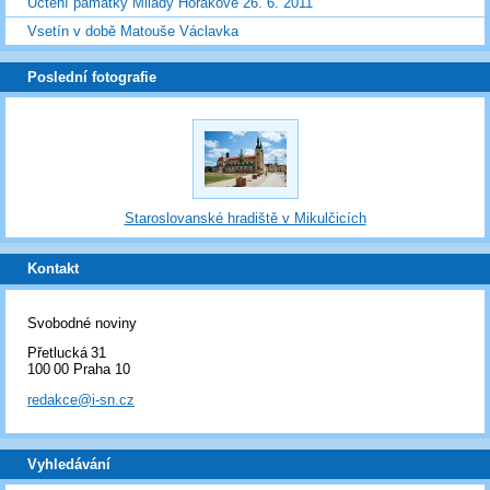
Uctění památky Milady Horákové 26. 6. 2011
Vsetín v době Matouše Václavka
Poslední fotografie
Staroslovanské hradiště v Mikulčicích
Kontakt
Svobodné noviny
Přetlucká 31
100 00 Praha 10
redakce@i-sn.cz
Vyhledávání