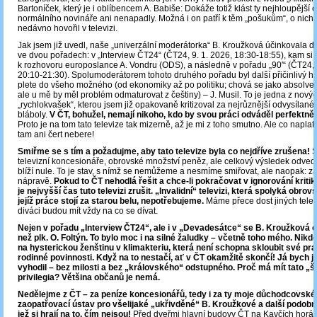
Bartoníček, který je i oblíbencem A. Babiše: Dokáže totiž klást ty nejhloupější o
normálního novináře ani nenapadly. Možná i on patří k těm „pošukům“, o nich
nedávno hovořil v televizi.
Jak jsem již uvedl, naše „univerzální moderátorka“ B. Kroužková účinkovala d
ve dvou pořadech: v „Interview ČT24“ (ČT24, 9. 1. 2026, 18:30-18:55), kam si
k rozhovoru europoslance A. Vondru (ODS), a následně v pořadu „90′“ (ČT24, 
20:10-21:30). Spolumoderátorem tohoto druhého pořadu byl další přičinlivý ho
plete do všeho možného (od ekonomiky až po politiku; chová se jako absolve
ale u mě by měl problém odmaturovat z češtiny) – J. Musil. To je jedna z novýc
„rychlokvašek“, kterou jsem již opakovaně kritizoval za nejrůznější odvysílan
bláboly.
V ČT, bohužel, nemají nikoho, kdo by svou práci odváděl perfektně 
Proto je na tom tato televize tak mizerně, až je mi z toho smutno. Ale co naplat:
tam ani čert nebere!
Smiřme se s tím a požadujme, aby tato televize byla co nejdříve zrušena!
S
televizní koncesionáře, obrovské množství peněz, ale celkový výsledek odve
blíží nule. To je stav, s nímž se nemůžeme a nesmíme smiřovat, ale naopak: za
nápravě.
Pokud to ČT nehodlá řešit a chce-li pokračovat v ignorování kritik
je nejvyšší čas tuto televizi zrušit. „Invalidní“ televizi, která spolyká obrov
jejíž práce stojí za starou belu, nepotřebujeme.
Máme přece dost jiných televi
diváci budou mít vždy na co se dívat.
Nejen v pořadu „Interview ČT24“, ale i v „Devadesátce“ se B. Kroužková 
než plk. O. Foltýn. To bylo moc i na silné žaludky – včetně toho mého. Nik
na hysterickou ženštinu v klimakteriu, která není schopna skloubit své pra
rodinné povinnosti. Když na to nestačí, ať v ČT okamžitě skončí! Já bych ji
vyhodil – bez milosti a bez „královského“ odstupného. Proč má mít tato „š
privilegia? Většina občanů je nemá.
Nedělejme z ČT – za peníze koncesionářů, tedy i za ty moje důchodcovské
zaopatřovací ústav pro všelijaké „ukřivděné“ B. Kroužkové a další podob
jež si hrají na to, čím nejsou!
Před dveřmi hlavní budovy ČT na Kavčích horách