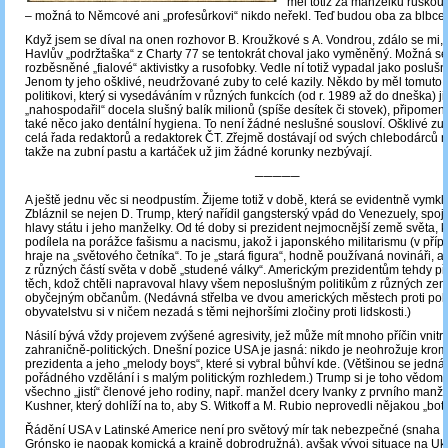
měl totiž za manželku ruskou 
– možná to Němcové ani „profesůrkovi“ nikdo neřekl. Teď budou oba za blbce.
Když jsem se díval na onen rozhovor B. Kroužkové s A. Vondrou, zdálo se mi, 
Havlův „podržtaška“ z Charty 77 se tentokrát choval jako vyměněný. Možná se 
rozběsněné „fialové“ aktivistky a rusofobky. Vedle ní totiž vypadal jako posluš
Jenom ty jeho ošklivé, neudržované zuby to celé kazily. Někdo by měl tomut
politikovi, který si vysedáváním v různých funkcích (od r. 1989 až do dneška) ji
„nahospodařil“ docela slušný balík milionů (spíše desítek či stovek), připomeno
také něco jako dentální hygiena. To není žádné neslušné sousloví. Ošklivé z
celá řada redaktorů a redaktorek ČT. Zřejmě dostávají od svých chlebodárců 
takže na zubní pastu a kartáček už jim žádné korunky nezbývají.
─────
A ještě jednu věc si neodpustím. Žijeme totiž v době, která se evidentně vymkl
Zbláznil se nejen D. Trump, který nařídil gangsterský vpád do Venezuely, spo
hlavy státu i jeho manželky. Od té doby si prezident nejmocnější země světa, k
podílela na porážce fašismu a nacismu, jakož i japonského militarismu (v pří
hraje na „světového četníka“. To je „stará figura“, hodně používaná novináři, ale
z různých částí světa v době „studené války“. Americkým prezidentům tehdy př
těch, kdož chtěli napravoval hlavy všem neposlušným politikům z různých zemí
obyčejným občanům. (Nedávná střelba ve dvou amerických městech proti po
obyvatelstvu si v ničem nezadá s těmi nejhoršími zločiny proti lidskosti.)
Násilí bývá vždy projevem zvýšené agresivity, jež může mít mnoho příčin vnitro
zahraničně-politických. Dnešní pozice USA je jasná: nikdo je neohrožuje krom
prezidenta a jeho „melody boys“, které si vybral bůhví kde. (Většinou se jedná 
pořádného vzdělání i s malým politickým rozhledem.) Trump si je toho vědom, 
všechno „jistí“ členové jeho rodiny, např. manžel dcery Ivanky z prvního manžel
Kushner, který dohlíží na to, aby S. Witkoff a M. Rubio neprovedli nějakou „botu
Řádění USA v Latinské Americe není pro světový mír tak nebezpečné (snaha k
Grónsko je naopak komická a krajně dobrodružná), avšak vývoj situace na Ukr