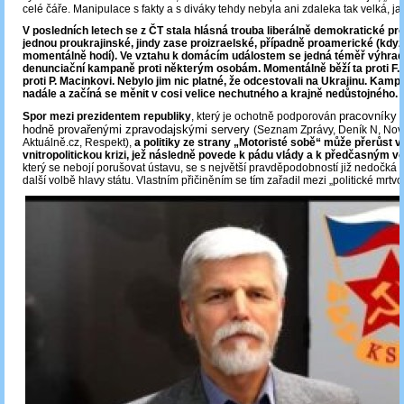
celé čáře. Manipulace s fakty a s diváky tehdy nebyla ani zdaleka tak velká, ja
V posledních letech se z ČT stala hlásná trouba liberálně demokratické p
jednou proukrajinské, jindy zase proizraelské, případně proamerické (když
momentálně hodí). Ve vztahu k domácím událostem se jedná téměř výhrad
denunciační kampaně proti některým osobám. Momentálně běží ta proti F. Tu
proti P. Macinkovi. Nebylo jim nic platné, že odcestovali na Ukrajinu. Kampa
nadále a začíná se měnit v cosi velice nechutného a krajně nedůstojného.
pracovníky 
Spor mezi prezidentem republiky
, který je ochotně podporován
hodně provařenými zpravodajskými servery
(Seznam Zprávy, Deník N, Novi
Aktuálně.cz, Respekt),
a politiky ze strany „Motoristé sobě“ může přerůst 
vnitropolitickou krizi, jež následně povede k pádu vlády a k předčasným v
který se nebojí porušovat ústavu, se s největší pravděpodobností již nedočká 
další volbě hlavy státu. Vlastním přičiněním se tím zařadil mezi „politické mrtvol