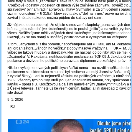
Také tady, v malé a „zaprděné“ České republice, některé naše politiky a novin
Kroužkové) postihly v posledních dnech výše zmíněné záchvaty. Rovněž tito „j
spravedliví“ by nám rádi napravovali hlavy (vymysleli si za tím účelem i parag
cizím mocnostem“ ‒ § 318a), který sedí „jako p*del na hrnec“ právě na jejich p
zavírat jiné, ale nakonec možná půjdou do šatlavy oni sami.
Již nějakou dobu pozoruji, že si jisté samozvané skupinky „puncovaných demo
hrát na „elitu národa“ (ve skutečnosti jsou to pouhá „jelita“) a na velké „vychov
všech. Naštěstí jsme měli v dějinách dost skutečných, nefalšovaných osobnost
ukazují, jak se má dobrý a úspěšný politik chovat a vystupovat na veřejnosti.
K tomu, abychom si s tím poradili, nepotřebujeme ani P. Fialu, ani M. Pekar
ani organizátora „vánočního večírku“ z doby masové vraždy na FF UK ‒ M. Ju
vůbec ne takové hlupáky a darebáky, kteří se nacpali do politiky, aby se měli d
„Dozimetra“ V. Rakušana, nejhloupějšího poslance za TOP 09 J. Jakoba či v
poslance a doživotního politického parazita s diplomem z plzeňských práv ‒ 
Nikdo z výše jmenovaných politických šašků nemá – na rozdíl například ode 
poslancem s disidentskou minulostí byl nedávno zesnulý Jaroslav Bašta, můj
z vysoké školy) ‒ ani tu nejmenší zásluhu na politických změnách, k nimž došl
1989. Všechny tyto politiky, kteří jsou jen absolutními nulami, brzy spláchnou 
kanálu – spolu s B. Kroužkovou a dalšími namyšlenými „fialovými“ hlupáky a 
z České televize. Táhněte už ke všem čertům, lajdáci a líní darebáci z Kavčích
jste drazí!
9. 1. 2026
‒ RJ ‒
─────