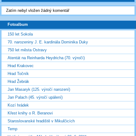
Zatím nebyl vložen žádný komentář
Fotoalbum
150 let Sokola
70. narozeniny J. E. kardinála Dominika Duky
750 let města Ostravy
Atentát na Reinharda Heydricha (70. výročí)
Hrad Krakovec
Hrad Točník
Hrad Žebrák
Jan Masaryk (125. výročí narození)
Jan Palach (45. výročí upálení)
Kozí hrádek
Křest knihy o R. Beranovi
Staroslovanské hradiště v Mikulčicích
Temp