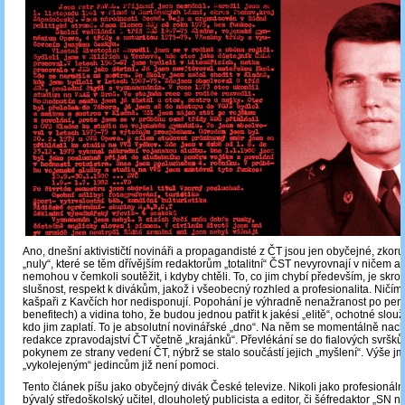
Ano, dnešní aktivističtí novináři a propagandisté z ČT jsou jen obyčejné, zk
„nuly“, které se těm dřívějším redaktorům „totalitní“ ČST nevyrovnají v ničem a 
nemohou v čemkoli soutěžit, i kdyby chtěli. To, co jim chybí především, je skr
slušnost, respekt k divákům, jakož i všeobecný rozhled a profesionalita. Ničím z
kašpaři z Kavčích hor nedisponují. Popohání je výhradně nenažranost po peně
benefitech) a vidina toho, že budou jednou patřit k jakési „elitě“, ochotné slouž
kdo jim zaplatí. To je absolutní novinářské „dno“. Na něm se momentálně nach
redakce zpravodajství ČT včetně „krajánků“. Převlékání se do fialových svršků
pokynem ze strany vedení ČT, nýbrž se stalo součástí jejich „myšlení“. Výše
„vykolejeným“ jedincům již není pomoci.
Tento článek píšu jako obyčejný divák České televize. Nikoli jako profesionální 
bývalý středoškolský učitel, dlouholetý publicista a editor, či šéfredaktor „SN n