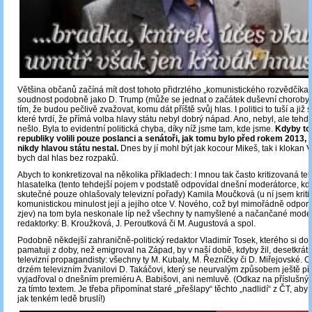
Většina občanů začíná mít dost tohoto přidrzlého „komunistického rozvědčíka“, 
soudnost podobně jako D. Trump (může se jednat o začátek duševní choroby), 
tím, že budou pečlivě zvažovat, komu dát příště svůj hlas. I politici to tuší a již 
které tvrdí, že přímá volba hlavy státu nebyl dobrý nápad. Ano, nebyl, ale tehdy 
nešlo. Byla to evidentní politická chyba, díky níž jsme tam, kde jsme.
Kdyby tot
republiky volili pouze poslanci a senátoři, jak tomu bylo před rokem 2013, 
nikdy hlavou státu nestal.
Dnes by jí mohl být jak kocour Mikeš, tak i klokan 
bych dal hlas bez rozpaků.
Abych to konkretizoval na několika příkladech: I mnou tak často kritizovaná tel
hlasatelka (tento tehdejší pojem v podstatě odpovídal dnešní moderátorce, kd
skutečné pouze ohlašovaly televizní pořady) Kamila Moučková (u ní jsem krit
komunistickou minulost její a jejího otce V. Nového, což byl mimořádně odpor
zjev) na tom byla neskonale líp než všechny ty namyšlené a načančané mode
redaktorky: B. Kroužková, J. Peroutková či M. Augustová a spol.
Podobně někdejší zahraničně-politický redaktor Vladimír Tosek, kterého si d
pamatuji z doby, než emigroval na Západ, by v naší době, kdyby žil, desetkrát 
televizní propagandisty: všechny ty M. Kubaly, M. Řezníčky či D. Miřejovské. 
drzém televizním žvanilovi D. Takáčovi, který se neurvalým způsobem ještě pře
vyjadřoval o dnešním premiéru A. Babišovi, ani nemluvě. (Odkaz na příslušný
za tímto textem. Je třeba připomínat staré „přešlapy“ těchto „nadlidí“ z ČT, aby 
jak tenkém ledě bruslí!)