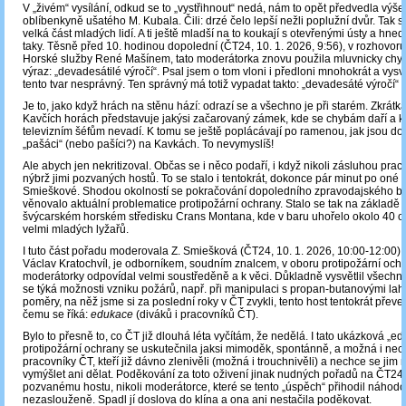
V „živém“ vysílání, odkud se to „vystřihnout“ nedá, nám to opět předvedla vý
oblíbenkyně ušatého M. Kubala. Čili: drzé čelo lepší nežli poplužní dvůr. Tak 
velká část mladých lidí. A ti ještě mladší na to koukají s otevřenými ústy a hned 
taky. Těsně před 10. hodinou dopolední (ČT24, 10. 1. 2026, 9:56), v rozhovor
Horské služby René Mašínem, tato moderátorka znovu použila mluvnicky chyb
výraz: „devadesátilé výročí“. Psal jsem o tom vloni i předloni mnohokrát a vysvě
tento tvar nesprávný. Ten správný má totiž vypadat takto: „devadesáté výročí“ (9
Je to, jako když hrách na stěnu hází: odrazí se a všechno je při starém. Zkrátk
Kavčích horách představuje jakýsi začarovaný zámek, kde se chybám daří a k
televizním šéfům nevadí. K tomu se ještě poplácávají po ramenou, jak jsou dob
„pašáci“ (nebo pašíci?) na Kavkách. To nevymyslíš!
Ale abych jen nekritizoval. Občas se i něco podaří, i když nikoli zásluhou prac
nýbrž jimi pozvaných hostů. To se stalo i tentokrát, dokonce pár minut po oné 
Smieškové. Shodou okolností se pokračování dopoledního zpravodajského b
věnovalo aktuální problematice protipožární ochrany. Stalo se tak na základě n
švýcarském horském středisku Crans Montana, kde v baru uhořelo okolo 40 o
velmi mladých lyžařů.
I tuto část pořadu moderovala Z. Smiešková (ČT24, 10. 1. 2026, 10:00-12:00). J
Václav Kratochvíl, je odborníkem, soudním znalcem, v oboru protipožární och
moderátorky odpovídal velmi soustředěně a k věci. Důkladně vysvětlil všechno
se týká možnosti vzniku požárů, např. při manipulaci s propan-butanovými la
poměry, na něž jsme si za poslední roky v ČT zvykli, tento host tentokrát převe
čemu se říká:
edukace
(diváků i pracovníků ČT).
Bylo to přesně to, co ČT již dlouhá léta vyčítám, že nedělá. I tato ukázková „
protipožární ochrany se uskutečnila jaksi mimoděk, spontánně, a možná i nec
pracovníky ČT, kteří již dávno zlenivěli (možná i trouchnivěli) a nechce se jim
vymýšlet ani dělat. Poděkování za toto oživení jinak nudných pořadů na ČT24
pozvanému hostu, nikoli moderátorce, které se tento „úspěch“ přihodil náhod
nezaslouženě. Spadl jí doslova do klína a ona ani nestačila poděkovat.