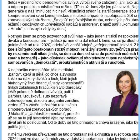
(letos v prosinci toto periodikum oslaví 30. výročí svého založení), ani jako účas
a odporu proti komunistickému režimu. [Těch už dnes žije jen pár stovek. Nej
generace o naší minulosti nic neví. Příslušníci střední a starší generace jsou 
kompromitováni svou komunistickou minulostí, případně i spoluprací s StB či j
zpravodajskými službami. „Šmejdů“ nejrůznějšího druhu, ochotných přisluho
režimů i celoživotních „převlékačů kabátů a uniforem“, k nimž patří i „komunist
z Hradu“, u nás bylo vždycky dost.]
Rozhodl jsem se proto pozvednout svůj hlas – jako jeden z tisíců nespokojený
diváků a koncesionářů ‒, jelikož již nemohu dál mlčet k tomu, co se již dlouh
(minimálně od roku 2020) odehrává v naší údajně „veřejnoprávní“ televizi.
Z K
kde sídlí tento postkomunistický moloch, jenž živí stovky zbytečných prac
by nezaměstnali nikde jinde, se den co den, od rána do pozdních nočních hod
zmar a beznaděj – jako důsledek ovládnutí této televize tlupou nenávistnýc
samozvaných „demokratů“, proukrajinských aktivistů a rusofobů.
K nejhorším exemplářům této mediální
„bandy“, která si dělá, co chce a zvysoka
kašle na názory diváků a těch, kteří jejich
blahobytný život financují, tedy koncesionářů
(nikoli zákulisních hráčů, kteří tyto darebáky
ještě pokoutně dofinancovávají), patří i
Barbora Kroužková. Tuto nezdravě
sebevědomou, drzou a arogantní ženštinu
vedení ČT v závěru loňského roku stáhlo
z moderování zpravodajských pořadů
„Události“ a „Události, komentáře“, protože
už se na ty její hysterické výstupy nedalo
dívat ani to poslouchat. Od té doby se tato primadona chová uraženě, jako by t
patřila jen jí.
K mému velkému překvapení se tato proukrajinská aktivistka a rusofobka objev
2026 hned ve dvou večerních zpravodajských pořadech – jako by jeden nestači