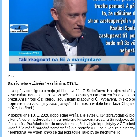
P. S.
Další chyba v „živém“ vysílání na ČT24…
… a opět v tom figuruje moje „oblíbenkyně“ ‒ Z. Smiešková. Na jejím místě by
z Nuseláku, nebo se utopil ve Vltavě. Tolik ostudy v tak krátkém čase za sebo
přežít. Ani s hroší kůží, kterou jsou všichni pracovníci ČT vybaveni. (Někdo po
neprůstřelnou vestu, jiný zase „fasuje“ od zaměstnavatele hroší kůži. Obojí se 
může jít o život.)
V sobotu dne 10. 1. 2026 dopoledne vysílala televize ČT24 zpravodajský blok 
víkend“, který moderovala mnou nedávno kritizovaná Zuzana Smiešková. Zdá s
té ostudě z Pražského hradu neuvědomila, že by bylo lépe, kdyby z ČT odešla a
klidnější a méně náročné zaměstnání. Ale protože v ČT se nikdo za nic nestydí
neomlouvá, ve vršení chyb se dál pokračuje, jako by se nechumelilo.