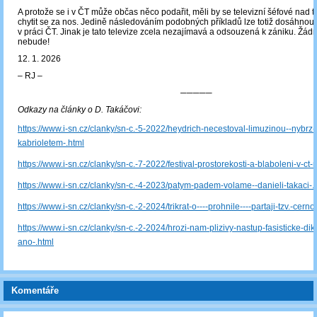
A protože se i v ČT může občas něco podařit, měli by se televizní šéfové nad t
chytit se za nos. Jedině následováním podobných příkladů lze totiž dosáhnout
v práci ČT. Jinak je tato televize zcela nezajímavá a odsouzená k zániku. Žádn
nebude!
12. 1. 2026
‒ RJ ‒
─────
Odkazy na články o D. Takáčovi:
https://www.i-sn.cz/clanky/sn-c.-5-2022/heydrich-necestoval-limuzinou--nybrz-
kabrioletem-.html
https://www.i-sn.cz/clanky/sn-c.-7-2022/festival-prostorekosti-a-blaboleni-v-ct-
https://www.i-sn.cz/clanky/sn-c.-4-2023/patym-padem-volame--danieli-takaci-.
https://www.i-sn.cz/clanky/sn-c.-2-2024/trikrat-o----prohnile----partaji-tzv.-cern
https://www.i-sn.cz/clanky/sn-c.-2-2024/hrozi-nam-plizivy-nastup-fasisticke-dikt
ano-.html
Komentáře