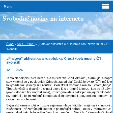
Menu
Svobodné noviny na internetu
Úvod
»
SN č. 1/2026
»
„Fialová“ aktivistka a rusofobka Kroužková musí v ČT
skončit!
„Fialová“ aktivistka a rusofobka Kroužková musí v ČT
skončit!
12. 1. 2026
Tento článek píšu sice nerad, ale musím tak učinit. Aktuální, alarmující a napro
stav, v němž se v posledních týdnech „zabydlela“ Česká televize (ČT), mě k t
to vypadá tak, jako by si ti zoufalci, kteří ztratili kontakt s realitou, v tom „hnoji“ l
Třebaže většina diváků na situaci okolo této prohnilé televize, kde se již dávno
(jako v dobách tzv. normalizace), již rezignovala a čeká jen na její zánik nebo
rozhodnutí o jejím zrušení, já naopak cítím povinnost upozornit na negativní 
celou naši společnost.
Svým aktivismem totiž ohrožuje zejména mladé lidi, kteří mají malé či nulové ž
zkušenosti. (Názorným příkladem je pokračující pořad „Fokus V. Moravce“. Je
nestydatost, jako bylo svého času toto označení: „Nová huť Klementa Gottwald