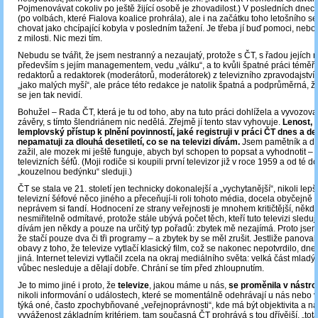
Pojmenovávat cokoliv po ještě žijící osobě je zhovadilost.) V posledních dnec
(po volbách, které Fialova koalice prohrála), ale i na začátku toho letošního s
chovat jako chcípající kobyla v posledním tažení. Je třeba jí buď pomoci, nebo 
z milosti. Nic mezi tím.
Nebudu se tvářit, že jsem nestranný a nezaujatý, protože s ČT, s řadou jejích r
především s jejím managementem, vedu „válku“, a to kvůli špatné práci téměř
redaktorů a redaktorek (moderátorů, moderátorek) z televizního zpravodajství. 
„jako malých myší“, ale práce této redakce je natolik špatná a podprůměrná, 
se jen tak nevidí.
Bohužel ‒ Rada ČT, která je tu od toho, aby na tuto práci dohlížela a vyvozova
závěry, s tímto šlendriánem nic nedělá. Zřejmě jí tento stav vyhovuje.
Lenost, l
lemplovský přístup k plnění povinností, jaké registruji v práci ČT dnes a de
nepamatuji za dlouhá desetiletí, co se na televizi dívám.
Jsem pamětník a do
zažil, ale mozek mi ještě funguje, abych byl schopen to popsat a vyhodnotit – 
televizních šéfů. (Moji rodiče si koupili první televizor již v roce 1959 a od té d
„kouzelnou bedýnku“ sleduji.)
ČT se stala ve 21. století jen technicky dokonalejší a „vychytanější“, nikoli lepší.
televizní šéfové něco jiného a přeceňují-li roli tohoto média, docela obyčejně 
neprávem si fandí. Hodnocení ze strany veřejnosti je mnohem kritičtější, někd
nesmiřitelně odmítavé, protože stále ubývá počet těch, kteří tuto televizi sledují
dívám jen někdy a pouze na určitý typ pořadů: zbytek mě nezajímá. Proto jsem
že stačí pouze dva či tři programy – a zbytek by se měl zrušit. Jestliže panoval
obavy z toho, že televize vytlačí klasický film, což se nakonec nepotvrdilo, dne
jiná. Internet televizi vytlačil zcela na okraj mediálního světa: velká část mladých
vůbec nesleduje a dělají dobře. Chrání se tím před zhloupnutím.
Je to mimo jiné i proto, že
televize
, jakou máme u nás,
se proměnila v nástro
nikoli informování o událostech, které se momentálně odehrávají u nás nebo v
týká oné, často zpochybňované „veřejnoprávnosti“, kde má být objektivita a n
vyváženost základním kritériem, tam současná ČT prohrává s tou dřívější, „tota