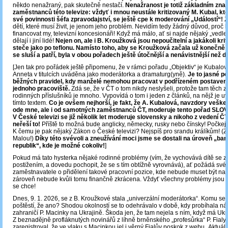
někdo nenažraný, pak skutečně nestačí.
Nenažranost je totiž základním zn
zaměstnanců této televize: vždyť i mnou neustále kritizovaný M. Kubal, kte
své povinnosti šéfa zpravodajství, se ještě cpe k moderování „Událostí“!
Ž
dětí, které musí živit, je jenom jeho problém. Nevidím tedy žádný důvod, proč
financovat my, televizní koncesionáři! Když má málo, ať si najde nějaký „vedlej
dělají i jiní lidé!
Nejen on, ale i B. Kroužková jsou nepoučitelní a jakákoli krit
steče jako po teflonu. Namísto toho, aby se Kroužková začala už konečně c
se sluší a patří, byla v obou pořadech ještě útočnější a nenávistnější než 
[Jen tak pro pořádek ještě připomenu, že v rámci pořadu „Objektiv“ je Kubalo
Anneta v titulcích uváděna jako moderátorka a dramaturg(yně).
Je to jasné p
běžných pravidel, kdy manželé nemohou pracovat v podřízeném postavení
jednoho pracoviště.
Zdá se, že v ČT o tom nikdy neslyšeli, protože tam těch
rodinných příslušníků je mnoho. Vypovídá o tom i jeden z článků, na nějž je 
tímto textem.
Co je ovšem nejhorší, je fakt, že A. Kubalová, navzdory vešker
ode mne, ale i od samotných zaměstnanců ČT, moderuje tento pořad SL
V České televizi se již několik let moderuje slovensky a nikoho z vedení ČT
neřeší to!
Příště to možná bude anglicky, německy, rusky nebo čínsky! Počkejm
K čemu je pak nějaký Zákon o České televizi? Nejspíš pro srandu králíkům! (
Malou!)
Díky této svévoli a zneužívání moci jsme se dostali na úroveň „b
republik“, kde je možné cokoliv!
]
Pokud má tato hysterka nějaké rodinné problémy (vím, že vychovává dítě se 
postižením, a dovedu pochopit, že se s tím obtížně vyrovnává), ať požádá své
zaměstnavatele o přidělení takové pracovní pozice, kde nebude muset být na 
zároveň nebude kvůli tomu finančně zkrácena. Vždyť všechny problémy jsou ř
se chce!
Dnes, 9. 1. 2026, se z B. Kroužkové stala „univerzální moderátorka“. Komu s
poštěstí, že ano? Shodou okolností se to odehrávalo v době, kdy probíhala ná
zahraničí P. Macinky na Ukrajině. Škoda jen, že tam nejela s ním, když má Ukra
Z beznadějně profláknutých novinářů z líhně brněnského „profesůrka“ P. Fialy
zaregistroval, že ve vlaku s Macinkou jel i věrný Fialův poskok z webu „Aktuáln