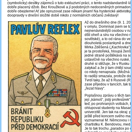
(symbolicky) desítky zájemců o tuto exkluzivní práci, o tento nadstandardně lá
dobře placený džob. Bez Kroužkové a jí podobných nedoceněných primadon 
dobře obejdeme! Ať jde opruzovat zase někam jinam! Na hysterické aktivistky
doopravdy v dnešní složité době nikdo z normálních občanů zvědavý!
Až do dnešního dne (9. 1. 202
v omylu. Domníval jsem se tot
nejnenávistnější osobou v naší
dští oheň a síru na všechno r
sovětské), a to od rána do več
dlouholetá poslankyně a dneš
Mirka Zděšená („Kachlovka“)
je ta prostořeká, hloupá ženšt
jedné straně poštěkává na soc
ustavičně na všechno ruské, 
druhé si stěžuje, že v Rusku n
zatykač a že ji tam chtějí soud
co nikdy nenapsala. (Možná 
to raději smazala, protože dos
Tvrdí taky, že až ti Rusové (
zase přijedou v tancích, tak 
„řezat hlavy“.
Poplašnou zprávu o těch tanc
její „kámoš“, jistý profesůrek“ 
teď, po prohraných volbách, 
ohlupovat studenty na Masar
univerzitě. Jen tak na okraj: p
ještě před koncem svého ma
vyznamenal M. Němcovou i m
chartistku K. Bendovou, medai
Je to tak trochu „paradox po 