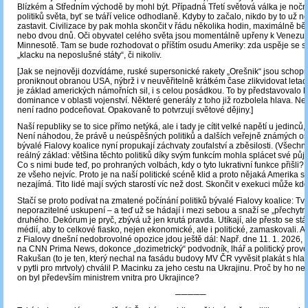
Blízkém a Středním východě by mohl být. Případná Třetí světová válka je noč
politiků světa, byť se tváří velice odhodlaně. Kdyby to začalo, nikdo by to už 
zastavit. Civilizace by pak mohla skončit v řádu několika hodin, maximálně 
nebo dvou dnů. Oči obyvatel celého světa jsou momentálně upřeny k Venezuele
Minnesotě. Tam se bude rozhodovat o příštím osudu Ameriky: zda uspěje se sv
„klacku na neposlušné státy“, či nikoliv.
[Jak se nejnověji dozvídáme, ruské supersonické rakety „Orešnik“ jsou schop
proniknout obranou USA, nýbrž i v neuvěřitelně krátkém čase zlikvidovat letad
je základ amerických námořních sil, i s celou posádkou. To by představovalo
dominance v oblasti vojenství. Některé generály z toho již rozbolela hlava. Ne
není radno podceňovat. Opakovaně to potvrzují světové dějiny.]
Naší republiky se to sice přímo netýká, ale i tady je cítit velké napětí u jedinců, 
Není náhodou, že právě u neúspěšných politiků a dalších veřejně známých o
bývalé Fialovy koalice nyní propukají záchvaty zoufalství a zběsilosti. (Všech
reálný základ: většina těchto politiků díky svým funkcím mohla splácet své půj
Co s nimi bude teď, po prohraných volbách, kdy o tyto lukrativní funkce přišli? T
ze všeho nejvíc. Proto je na naší politické scéně klid a proto nějaká Amerika 
nezajímá. Tito lidé mají svých starostí víc než dost. Skončit v exekuci může kdok
Stačí se proto podívat na zmatené počínání politiků bývalé Fialovy koalice: Tvář
neporazitelné uskupení – a teď už se hádají i mezi sebou a snaží se „přechytra
druhého. Dekórum je pryč, zbývá už jen krutá pravda. Utíkají, ale přesto se stál
médií, aby to celkové fiasko, nejen ekonomické, ale i politické, zamaskovali. A 
z Fialovy dnešní nedobrovolné opozice jdou ještě dál: Např. dne 11. 1. 2026
na CNN Prima News, dokonce „dozimetrický“ podvodník, lhář a politický provo
Rakušan (to je ten, který nechal na fasádu budovy MV ČR vyvěsit plakát s hla
v pytli pro mrtvoly) chválil P. Macinku za jeho cestu na Ukrajinu. Proč by ho nec
on byl především ministrem vnitra pro Ukrajince?
─────