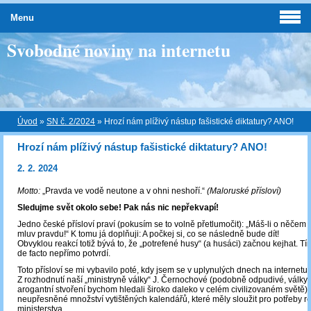
Menu
Svobodné noviny na internetu
Úvod
»
SN č. 2/2024
»
Hrozí nám plíživý nástup fašistické diktatury? ANO!
Hrozí nám plíživý nástup fašistické diktatury? ANO!
2. 2. 2024
Motto:
„Pravda ve vodě neutone a v ohni neshoří.“
(Maloruské přísloví)
Sledujme svět okolo sebe! Pak nás nic nepřekvapí!
Jedno české přísloví praví (pokusím se to volně přetlumočit): „Máš-li o něčem 
mluv pravdu!“ K tomu já doplňuji: A počkej si, co se následně bude dít!
Obvyklou reakcí totiž bývá to, že „potrefené husy“ (a husáci) začnou kejhat. T
de facto nepřímo potvrdí.
Toto přísloví se mi vybavilo poté, kdy jsem se v uplynulých dnech na internetu d
Z rozhodnutí naší „ministryně války“ J. Černochové (podobně odpudivé, válkyc
arogantní stvoření bychom hledali široko daleko v celém civilizovaném světě)
neupřesněné množství vytištěných kalendářů, které měly sloužit pro potřeby r
ministerstva.