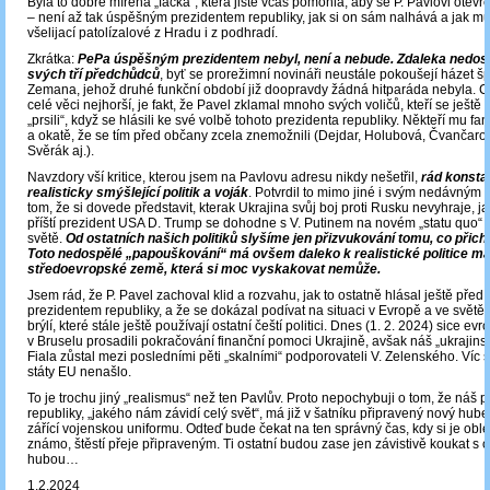
Byla to dobře mířená „facka“, která jistě včas pomohla, aby se P. Pavlovi otevř
‒ není až tak úspěšným prezidentem republiky, jak si on sám nalhává a jak mu t
všelijací patolízalové z Hradu i z podhradí.
Zkrátka:
PePa úspěšným prezidentem nebyl, není a nebude. Zdaleka nedosa
svých tří předchůdců
, byť se prorežimní novináři neustále pokoušejí házet š
Zemana, jehož druhé funkční období již doopravdy žádná hitparáda nebyla. C
celé věci nejhorší, je fakt, že Pavel zklamal mnoho svých voličů, kteří se ještě
„prsili“, když se hlásili ke své volbě tohoto prezidenta republiky. Někteří mu fan
a okatě, že se tím před občany zcela znemožnili (Dejdar, Holubová, Čvančaro
Svěrák aj.).
Navzdory vší kritice, kterou jsem na Pavlovu adresu nikdy nešetřil,
rád konstat
realisticky smýšlející politik a voják
. Potvrdil to mimo jiné i svým nedávným
tom, že si dovede představit, kterak Ukrajina svůj boj proti Rusku nevyhraje, jak
příští prezident USA D. Trump se dohodne s V. Putinem na novém „statu quo“ 
světě.
Od ostatních našich politiků slyšíme jen přizvukování tomu, co přichá
Toto nedospělé „papouškování“ má ovšem daleko k realistické politice ma
středoevropské země, která si moc vyskakovat nemůže.
Jsem rád, že P. Pavel zachoval klid a rozvahu, jak to ostatně hlásal ještě před
prezidentem republiky, a že se dokázal podívat na situaci v Evropě a ve světě
brýlí, které stále ještě používají ostatní čeští politici. Dnes (1. 2. 2024) sice evrop
v Bruselu prosadili pokračování finanční pomoci Ukrajině, avšak náš „ukrajinsk
Fiala zůstal mezi posledními pěti „skalními“ podporovateli V. Zelenského. Víc 
státy EU nenašlo.
To je trochu jiný „realismus“ než ten Pavlův. Proto nepochybuji o tom, že náš p
republiky, „jakého nám závidí celý svět“, má již v šatníku připravený nový hube
zářící vojenskou uniformu. Odteď bude čekat na ten správný čas, kdy si je obl
známo, štěstí přeje připraveným. Ti ostatní budou zase jen závistivě koukat s 
hubou…
1.2.2024