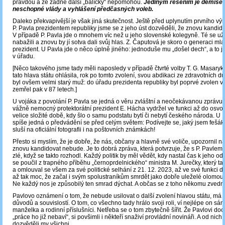
pravdou a že žádné další „balíčky“ nepomohou.
Jediným řešením je demise 
neschopné vlády a vyhlášení předčasných voleb.
Daleko překvapivější je však jiná skutečnost. Ještě před uplynutím prvního výr
P. Pavla prezidentem republiky jsme se z jeho úst dozvěděli, že znovu kandid
V případě P. Pavla jde o mnohem víc než u jeho slovenské kolegyně. Té se už 
nabažili a znovu by jí sotva dali svůj hlas. Z. Čaputová je skoro o generaci ml
prezident. U Pavla jde o něco úplně jiného: jednoduše mu „došel dech“, a to ji
v úřadu.
[Něco takového jsme tady měli naposledy v případě čtvrté volby T. G. Masaryka
tato hlava státu ohlásila, rok po tomto zvolení, svou abdikaci ze zdravotních 
byl ovšem velmi starý muž: do úřadu prezidenta republiky byl poprvé zvolen ve
zemřel pak v 87 letech.]
U vojáka z povolání P. Pavla se jedná o věru zvláštní a neočekávanou zprávu. I
vážně nemocný protektorátní prezident E. Hácha vydržel ve funkci až do osvob
velice složité době, kdy šlo o samu podstatu bytí či nebytí českého národa. U P
spíše jedná o předvádění se před celým světem: Podívejte se, jaký jsem fešák 
sluší na oficiální fotografii i na poštovních známkách!
Přesto si myslím, že je dobře, že nás, občany a hlavně své voliče, upozornil na 
znovu kandidovat nebude. Je to dobrá zpráva, která potvrzuje, že s P. Pavlem t
zlé, když se takto rozhodl. Každý politik by měl vědět, kdy nastal čas k jeho 
se poučil z trapného příběhu „černoprdelnického“ ministra M. Jurečky, který ta
a omlouval se všem za své politické selhání z 21. 12. 2023, až ve své funkci do
až tak moc, že začal i svým spolustraníkům smrdět jako dobře uleželé olomouc
Ne každý nos je způsobilý ten smrad dýchat. A občas se z toho někomu zvedne
Pavlovo oznámení o tom, že nebude usilovat o další zvolení hlavou státu, má j
důvodů a souvislostí. O tom, co všechno tady hrálo svoji roli, ví nejlépe on sám 
manželka a rodinní příslušníci. Netřeba se o tom zbytečně šířit. Že Pavlovi do
„práce ho již nebaví“, si povšimli i někteří snaživí provládní novináři. A od nich
dozvěděli my všichni.