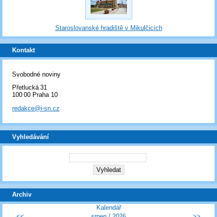
Staroslovanské hradiště v Mikulčicích
Kontakt
Svobodné noviny
Přetlucká 31
100 00 Praha 10
redakce@i-sn.cz
Vyhledávání
Archiv
Kalendář
<<
srpen
/
2026
>>