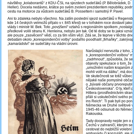
návštěvy „kolaborantů“ z KDU-ČSL na sjezdech sudeťáků (P. Bělobrádek, D. 
Heller). Docela nedávno, krátce po svém zvolení prezidentem republiky, podnikl
cestu na motorce za vůdcem sudeťáků B. Posseltem i samotný P. Pavel.
Ani to zdaleka nebylo všechno. Na zatím poslední sjezd sudeťáků v Regensb
kde 14 českých velmožů přijalo v r. 845 křest) se v loňském roce dostavil jako
vlády i ministr M. Bek. Toto „povýšení“ vztahů s regionálním spolkem „nostalgik
předkové volili stranu K. Henleina, nebylo jen tak. Od té doby se to jaksi vzná
ale pouze „zasvěcení“ vědí, co za tím vším vězí. Zdá se, že teprve v těchto dne
debatám okolo „korespondenční volby“ podařilo poodhalit „firhaňky“, zakrývaj
„kamarádství“ se sudeťáky na vládní úrovni.
Narůstající nervozita z toho, 
s „korespondenční volbou“ mo
„zadrhnout“, způsobila, že se 
objevily spekulace o tom, že 
„umožnění našim krajanům z
mohli volit na dálku“, má doce
Ve skutečnosti se totiž vůbec
nějaké naše pomyslné občan
o „bývalé občany prvorepubl
Československa“. O ty, kteří p
Hitlera (prostřednictvím stran
přáli si uskutečnění svého p
ins Reich“. Ti pak byli po por
Německa ve Druhé světové vá
1945-46 odsunuti do Německ
Rakouska.
Tady doopravdy nejde jen o pá
Čechů v zahraničí, kterým se
cestovat do nejbližší volební 
ambasádu či konzulát), ale svě