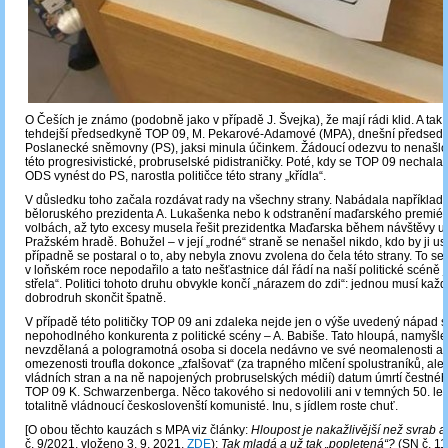
O Češích je známo (podobně jako v případě J. Švejka), že mají rádi klid. A tak
tehdejší předsedkyně TOP 09, M. Pekarové-Adamové (MPA), dnešní předsed
Poslanecké sněmovny (PS), jaksi minula účinkem. Žádoucí odezvu to nenašlo
této progresivistické, probruselské pidistraničky. Poté, kdy se TOP 09 nechal
ODS vynést do PS, narostla političce této strany „křídla“.
V důsledku toho začala rozdávat rady na všechny strany. Nabádala například 
běloruského prezidenta A. Lukašenka nebo k odstranění maďarského premiér
volbách, až tyto excesy musela řešit prezidentka Maďarska během návštěvy 
Pražském hradě. Bohužel – v její „rodné“ straně se nenašel nikdo, kdo by ji us
případně se postaral o to, aby nebyla znovu zvolena do čela této strany. To se
v loňském roce nepodařilo a tato nešťastnice dál řádí na naší politické scéně 
střela“. Politici tohoto druhu obvykle končí „nárazem do zdi“: jednou musí kaž
dobrodruh skončit špatně.
V případě této političky TOP 09 ani zdaleka nejde jen o výše uvedený nápad s
nepohodlného konkurenta z politické scény – A. Babiše. Tato hloupá, namyšle
nevzdělaná a pologramotná osoba si docela nedávno ve své neomalenosti a i
omezenosti troufla dokonce „zfalšovat“ (za trapného mlčení spolustraníků, ale 
vládních stran a na ně napojených probruselských médií) datum úmrtí čestné
TOP 09 K. Schwarzenberga. Něco takového si nedovolili ani v temných 50. lete
totalitně vládnoucí českoslovenští komunisté. Inu, s jídlem roste chuť.
[O obou těchto kauzách s MPA viz články:
Hloupost je nakažlivější než svrab 
č. 9/2021, vloženo 3. 9. 2021,
ZDE
);
Tak mladá a už tak „popletená“?
(SN č. 1