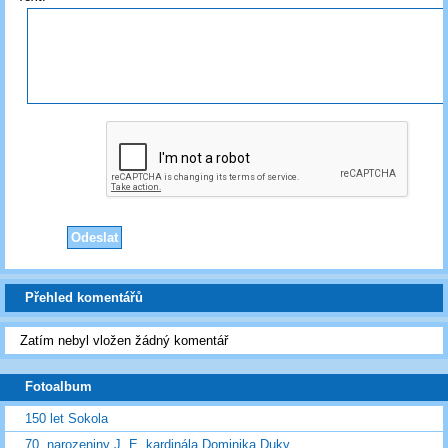
Přehled komentářů
Zatím nebyl vložen žádný komentář
Fotoalbum
150 let Sokola
70. narozeniny J. E. kardinála Dominika Duky