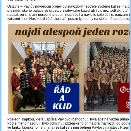
Ostatně – Pavlův novoroční projev byl navzdory neotřele zvolené kulise (na b
prezidentského paláce se siluetou svatovítské katedrály) víc než „odfláknutý“:
napsal, on si to ani pořádně předtím nepřečetl a navíc to celé četl (s pauzami)
zařízení. I ten Husák byl větší „formát“: pouze ty hodiny na stole měl pořád stej
Poslední kapkou, která uspíšila Pavlovo rozhodnutí, byla zpětná vazba přímo od 
Podle mého názoru jí bylo odmítnutí plzeňského primátora (na rozdíl od podl
ve funkci krajského hejtmana) setkat se s ním během Pavlovy návštěvy Plzeňs