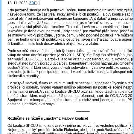
18. 11. 2023,
ZDE
).]
Kdo pozorně sleduje naši politickou scénu, tomu nemohlo uniknout toto zjištění
nasvědčuje tomu, že část realisticky smýšlejících politiků Fialovy koalice začíná
„ubírat plyn“ při pokračování nekonečné kampaně „AntiBabiš“ a připravovat se 
„poslední bitvu“, nýbrž naopak na postupné „usmiřování“ s dosavadní opozicí, 
brzy mohla stát příští vládní koalice. Tito politici ovšem zapomněli na jedno: 
takovému je třeba dvou partnerů. Tady nestačí jen zbožné přání toho, jehož v
se mílovými kroky přibližuje. Jediné, čemu v této podivné politické hře může
věřit, je touha dnešních politiků koalice „přežít svou smrt“ a zachovat si aspoň
či krmítko – místo těch dosavadních plných koryt a žlabů.
Proto se můžeme v následujících týdnech dočkat „namlouvání“ těchto politiků a
vstup do stran dnešní opozice (ANO 2011, SPD). Smířlivý tón někdejšího „inkvi
zanikající KDU-ČSL, J. Bartoška, a to ve vztahu k poslanci SPD R. Kotenovi, ja
sledovat nedávno v pořadu „Události, komentáře“, leccos naznačuje. Chceme j
cestou? S lidmi, kteří ještě včera plivali jedovaté sliny na své politické soupe
takového je třeba z principu odmítnout. I v politice totiž musí platit alespoň min
slušnosti a morálky.
Co se týká lidovců, těmto zoufalcům, kteří si nechali ujet poslední rychlík a te
projíždějící osobák, mnoho variant dalšího působení na politické scéně nezb
nemají šanci přežít. A v rámci koalice SPOLU brzy zaniknou. Zachránit je může
do těch stran, které mají více než 5 procent preferencí, např. do ODS, ANO 20
Spojovat se s mimoparlamentními stranami, u nichž není jasné, zda se do PS
dostanou, nedává jaksi smysl.
─────
Rozlučme se rázně s „nácky“ z Fialovy koalice!
Od koalice SPOLU jsme za dva roky jejího účinkování ve vrcholné politice již z
Nejen „ukrajinský“ premiér Uršulín Fialenko, ale i jeho „podržtaškové“ z dalšíc