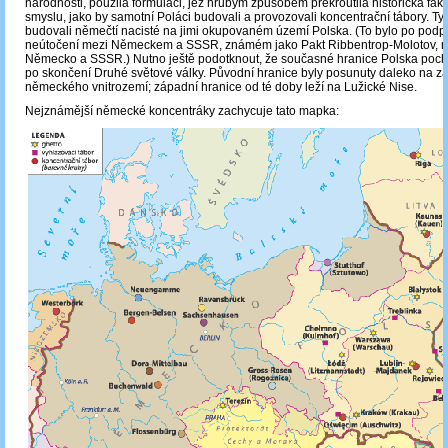
národnosti, použila formulaci, jež hrubým způsobem překroutila historická fakta
smyslu, jako by samotní Poláci budovali a provozovali koncentrační tábory. Ty
budovali němečtí nacisté na jimi okupovaném území Polska. (To bylo po podp
neútočení mezi Německem a SSSR, známém jako Pakt Ribbentrop-Molotov, r
Německo a SSSR.) Nutno ještě podotknout, že současné hranice Polska pochá
po skončení Druhé světové války. Původní hranice byly posunuty daleko na z
německého vnitrozemí; západní hranice od té doby leží na Lužické Nise.
Nejznámější německé koncentráky zachycuje tato mapka: