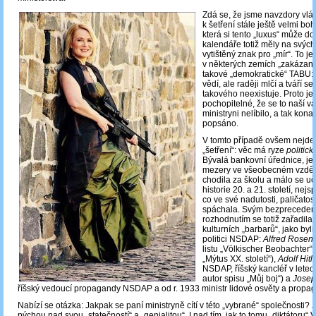
Zdá se, že jsme navzdory vlá
k šetření stále ještě velmi bo
která si tento „luxus“ může do
kalendáře totiž měly na svých
vytištěný znak pro „mír“. To j
v některých zemích „zakázané“
takové „demokratické“ TABU: 
vědí, ale raději mlčí a tváří se,
takového neexistuje. Proto je
pochopitelné, že se to naší vá
ministryni nelíbilo, a tak konal
popsáno.
V tomto případě ovšem nejde 
„šetření“: věc má ryze
politic
Bývalá bankovní úřednice, j
mezery ve všeobecném vzděl
chodila za školu a málo se uč
historie 20. a 21. století, nejsp
co ve své nadutosti, paličatos
spáchala. Svým bezpreceden
rozhodnutím se totiž zařadila
kulturních „barbarů“, jako byl
politici NSDAP:
Alfred Rosen
listu „Völkischer Beobachter“ 
„Mýtus XX. století“),
Adolf Hitl
NSDAP, říšský kancléř v lete
autor spisu „Můj boj“) a
Josep
říšský vedoucí propagandy NSDAP a od r. 1933 ministr lidové osvěty a propa
Nabízí se otázka: Jakpak se paní ministryně cítí v této „vybrané“ společnosti? 
pýchou nad svou „statečností“ a „genialitou“. I nad tím, jak to tomu „diktátoru“ V