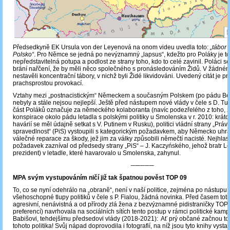
Předsedkyně EK Ursula von der Leyenová na onom videu uvedla toto:
„tábor 
Polsko“
. Pro Němce se jedná po nevýznamný „lapsus“, kdežto pro Poláky je to
nepředstavitelná potupa a podlost ze strany toho, kdo to celé zavinil. Poláci s
brání nařčení, že by měli něco společného s pronásledováním Židů. V žádné
nestavěli koncentrační tábory, v nichž byli Židé likvidováni. Uvedený citát je pr
prachsprostou provokací.
Vztahy mezi „postnacistickým“ Německem a současným Polskem (po pádu Ber
nebyly a stále nejsou nejlepší. Ještě před nástupem nové vlády v čele s D. T
část Poláků označuje za německého kolaboranta (navíc podezřelého z toho, ž
konspirace okolo pádu letadla s polskými politiky u Smolenska v r. 2010: krátc
havárií se měl údajně setkat s V. Putinem v Rusku), politici vládní strany „Práv
spravedlnost“ (PiS) vystoupili s kategorickým požadavkem, aby Německo uhra
válečné reparace za škody, jež jim za války způsobili němečtí nacisté. Nejhlasit
požadavek zazníval od předsedy strany „PiS“ – J. Kaczyńského, jehož bratr Le
prezident) v letadle, které havarovalo u Smolenska, zahynul.
─────
MPA svým vystupováním ničí již tak špatnou pověst TOP 09
To, co se nyní odehrálo na „obraně“, není v naší politice, zejména po nástupu 
všehoschopné tlupy politiků v čele s P. Fialou, žádná novinka. Před časem tot
agresivní, nenávistná a od přírody zlá žena z bezvýznamné pidistraničky TOP
preferencí) navrhovala na sociálních sítích tento postup v rámci politické kamp
Babišovi, tehdejšímu předsedovi vlády (2018-2021): Ať prý občané začnou to
tohoto politika! Svůj nápad doprovodila i fotografií, na níž jsou tyto knihy vys