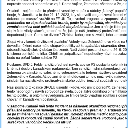
stran neustále zkoušejí trpělivost našich občanů, kam až lze v mocenském apet
naprosté absenci sebereflexe zajít. Domnívají se, že mohou všechno a že je n
Ostatně – nejlépe nám to předvedl vesnický hlupák a rádoby „fialový“ papaláš
hnoje, M. Jurečka, a to dne 21. 12. 2023, kdy si dovolil zorganizovat firemní v
dokonce po masové vraždě na FF UK. To je vrchol arogance a zpupnosti.
Stát
podobného na západ od našich hranic, padla by nejen vláda, ale mělo by to
zemětřesení na celé politické scéně dotyčného státu.
Jen u nás je ticho po
stojí v čele vlády taková „atrapa“ muže, jako je náš „brněnský profesůrek“, ne
dopadnout jinak. Čemu se divíme? Zkrátka: koho jsme si zvolili, toho tam mám
Slepá víra v konečné vítězství „svatého“ Volodymyra Zelenského ve válce na 
dovedla některé naše málo chápavé politiky až ke
spáchání ohavného činu
, 
odsoudit každý slušný občan této země. Naši vládní poslanci se dne 26. 9. 202
k jistému politickému triku: Chtěli tím „odpálkovat“ nepohodlný návrh na zařaz
bodu na pořad řádné schůze PS.
Poslanec SPD J. Foldyna totiž přednesl návrh, aby se PS postavila čelem k in
k němuž došlo v kanadském parlamentu. Tam se totiž místní zákonodárci rozho
jednomu ukrajinskému válečnému veteránovi, a to během návštěvy prezidenta
Zelenského v Kanadě. Až po zmíněném holdování tomuto muži vyšlo najevo, ž
příslušníka nacistického protipartyzánského oddílu, jenž byl součástí jednotek
Naši poslanci z koalice SPOLU usoudili (kdoví, kdo jim to poradil?), že nejlep
tento nepohodlný návrh sprovodit ze světa, bude, když odmítnou o něm hlasov
těchto politiků si přitom neuvědomila, že tím de facto vyjadřují souhlas s od
chováním kanadských poslanců.
V samotné Kanadě měl tento incident za následek okamžitou rezignaci př
příslušné komory parlamentu, na kterou reagoval i premiér J. Trudeau om
se po zmíněném hlasování nestalo nic. Rovněž většina médií o tomto poli
chování zákonodárců cudně pomlčela. Žádná sebereflexe. Podobně jako v
Jurečkova vánočního večírku na MPSV.