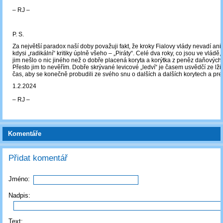
‒ RJ ‒
P. S.
Za největší paradox naší doby považuji fakt, že kroky Fialovy vlády nevadí an
kdysi „radikální“ kritiky úplně všeho – „Piráty“. Celé dva roky, co jsou ve vládě,
jim nešlo o nic jiného než o dobře placená koryta a korýtka z peněz daňových 
Přesto jim to nevěřím. Dobře skrývané levicové „ledví“ je časem usvědčí ze lži.
čas, aby se konečně probudili ze svého snu o dalších a dalších korytech a pr
1.2.2024
‒ RJ ‒
Komentáře
Přidat komentář
Jméno:
Nadpis:
Text: