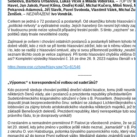
Šebelová, Barbora Urbanová, Lukáš Vlček a Milada Voborská. –
TOP 09:
Ma
Havel, Jan Jakob, Pavel Klíma, Ondřej Kolář, Michal Kučera, Miloš Nový, 
Pekarová-Adamová, Jiří Slavík, Pavel Svoboda, Vlastimil Válek, Michal Zu
Ženíšek. –
NEZAŘAZENÍ:
Ivo Vondrák.
Celkem se jedná o 72 poslanců a poslankyň. Od okamžiku tohoto hlasování se 
„politické mrtvoly“ a vydíratelné osoby. Jejich hanebný čin nesmí být nikdy za
V budoucnu proto nelze vyloučit případný trestní postih. S tímto „cejchem“ se 
politiků staly trvale nevolitelné osoby.
Zajímavé je ovšem i chování ostatních poslanců a poslankyň během tohoto hl
dobré vědět, kdo z nich se při tomto hlasování zdržel, kdo se k němu vůbec nep
i to, kdo se raději z hlasování omluvil, aby si svou přítomností politicky „neublí
seznam těchto osob je velice zajímavý. Při tomto hlasování chyběla většina čl
asi? Kompletní výsledky hlasování č. 16 ze dne 26. 9. 2023 najdou čtenáři v 
https://www.psp.cz/sqw/hlasy.sqw?G=81546
─────
„Výpomoc“ s korespondenční volbou od sudeťáků?
Kdo pozorně sleduje chování politiků dnešní vládní koalice, tomu jistě neunikl
některých členů vlády, ale i poslanců a prezidenta republiky představitelům
Sudetoněmeckého krajanského sdružení v čele s B. Posseltem. (Nejnověji se 
dopustil jinak bezprecedentního činu: setkání se zástupci Lichtenštejnského v
lobbování za zájmy tohoto aristokratického vlastníka některých majetků, jež b
základě Benešových dekretů. Prezident republiky, který nerespektuje tuto so
právního řádu, to je doopravdy unikát!)
O neslaném a nemastném premiérovi P. Fialovi je všeobecně známo, že se již
let 20. století, kdy jeho jméno v politice ještě nikdo neznal, „kamarádil“ s B. Po
z okruhu O. von Habsburga, potomka bývalého panovnického rodu, který vlá
monarchii až do konce První světové války. Mediálně daleko známější pak byl