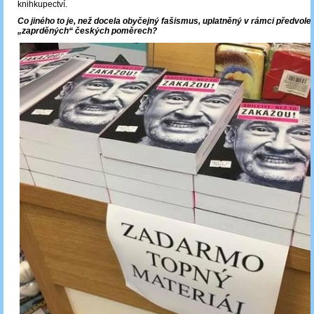
knihkupectví.
Co jiného to je, než docela obyčejný fašismus, uplatněný v rámci předvol
„zaprděných“ českých poměrech?