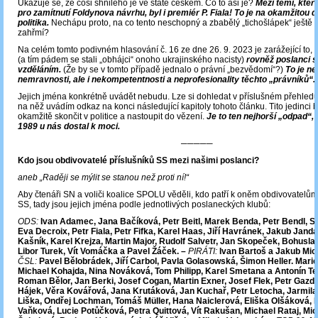
Ukazuje se, že cosi shnilého je ve státě českém. Co to asi je?
Mezi těmi, kteří
pro zamítnutí Foldynova návrhu, byl i premiér P. Fiala! To je na okamžitou 
politika.
Nechápu proto, na co tento neschopný a zbabělý „tichošlápek“ ještě 
zahřmí?
Na celém tomto podivném hlasování č. 16 ze dne 26. 9. 2023 je zarážející to,
(a tím pádem se stali „obhájci“ onoho ukrajinského nacisty)
rovněž poslanci 
vzděláním.
(Že by se v tomto případě jednalo o právní „bezvědomí“?)
To je ne
nemravnosti, ale i nekompetentnosti a neprofesionality těchto „právníků“.
Jejich jména konkrétně uvádět nebudu. Lze si dohledat v příslušném přehledu
na něž uvádím odkaz na konci následující kapitoly tohoto článku. Tito jedinci b
okamžitě skončit v politice a nastoupit do vězení.
Je to ten nejhorší „odpad“, 
1989 u nás dostal k moci.
─────
Kdo jsou obdivovatelé příslušníků SS mezi našimi poslanci?
aneb „Raději se mýlit se stanou než proti ní!“
Aby čtenáři SN a voliči koalice SPOLU věděli, kdo patří k oněm obdivovatelům
SS, tady jsou jejich jména podle jednotlivých poslaneckých klubů:
ODS:
Ivan Adamec, Jana Bačíková, Petr Beitl, Marek Benda, Petr Bendl, St
Eva Decroix, Petr Fiala, Petr Fifka, Karel Haas, Jiří Havránek, Jakub Janda
Kašník, Karel Krejza, Martin Major, Rudolf Salvetr, Jan Skopeček, Bohusl
Libor Turek, Vít Vomáčka a Pavel Žáček. –
PIRÁTI:
Ivan Bartoš a Jakub Mic
ČSL:
Pavel Bělobrádek, Jiří Carbol, Pavla Golasowská, Šimon Heller. Marie
Michael Kohajda, Nina Nováková, Tom Philipp, Karel Smetana a Antonín Te
Roman Bělor, Jan Berki, Josef Cogan, Martin Exner, Josef Flek, Petr Gazdí
Hájek, Věra Kovářová, Jana Krutáková, Jan Kuchař, Petr Letocha, Jarmila
Liška, Ondřej Lochman, Tomáš Müller, Hana Naiclerová, Eliška Olšáková, 
Vaňková, Lucie Potůčková, Petra Quittová, Vít Rakušan, Michael Rataj, Mi