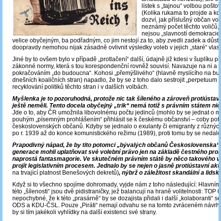
lístek s „tajnou“ volbou pošt
(Kolika rukama to projde a k
dozví, jak příslušný občan vo
neznámý počet těchto voličů, 
nejsou „slavností demokracie“
velice obyčejným, ba podřadným, co jim nestojí za to, aby zvedli zadek a důstoj
doopravdy nemohou nijak zásadně ovlivnit výsledky voleb v jejich „staré“ vlast
Jiné by to ovšem bylo v případě „protlačení“ další, údajně již kdesi v šuplíku p
zákonné normy, která s tou korespondenční rovněž souvisí. Navazuje na ni a m
pokračováním „do budoucna“. Kohosi „přemýšlivého“ (hlavně myslícího na b
dnešních koaličních stran) napadlo, že by se z toho dalo sestrojit „perpetuum 
recyklování politiků těchto stran i v dalších volbách.
Myšlenka je to pozoruhodná, protože nic tak šíleného a zároveň protiústav
ještě neměli. Tento docela obyčejný „trik“ nemá totiž s právním státem ni
Jde o to, aby ČR umožnila libovolnému počtu jedinců (mohlo by se jednat o m
pouhým „písemným prohlášením“ přihlásit se k českému občanství – coby pot
československých občanů. Kdyby se jednalo o exulanty či emigranty z různýc
po r. 1939 až do konce komunistického režimu (1989), proti tomu by se nedalo 
Prapodivný nápad, že by tito potomci „bývalých občanů Československa“ 
generace mohli uplatňovat své volební právo jen na základě čestného prohl
naprostá fantasmagorie. Ve skutečném právním státě by něco takového 
projít legislativním procesem. Jednalo by se nejen o jasně protiústavní akt
na trvající platnost Benešových dekretů)
, nýbrž o záležitost skandální a lidsk
Když si to všechno spojíme dohromady, vyjde nám z toho následující: Hlavním
této „šílenosti“ jsou dvě pidistraničky, jež balancují na hraně volitelnosti: TOP
nepochybné, že k této „prasárně“ by se dozajista přidali i další „kolaboranti“ s
ODS a KDU-ČSL. Pouze „Piráti“ nemají odvahu se na tomto zvráceném návrhu p
by si tím jakékoli vyhlídky na další existenci své strany.