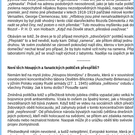
„vytmavila“. Právě na adresu podobných neosobností, jako je tato naše političk
zvolena nepochybně nějakou tlupou nezodpovědných hlupáků, napsal někdej
premiér, jenž mimo jiné předsedal v letech 1918-1919 pařížské mírové konfer
Versailles, George Clemenceau, toto:
„Hřbitovy jsou plné nenahraditelných lidí
ministryni by byl jistě vhodný i tento citát starořeckého filozofa Démokrita z Ab
radit se před činy, než potom o nich přemítat.“
Tuto moudrou myšlenku pak dopl
filozof – P. H. D. von Holbach:
„Když má člověk strach, přestává uvažovat.“
Obávám se totiž, že dnes je to již případ mnohých „zdivočelých“ politiků koal
„Přepískli“ to a teď nevědí, kudy kam. Dělají „ramena“, ale přitom dělají jednu
druhou. Ve svém zoufalství se zároveň pokoušejí najít díru, kterou v tom jejich
domečku“ nechal tesař pro případ, že by bylo nutné vzít nohy na ramena. Při
laboratorní myši, jež se snaží najít východ z labyrintu. Naděje na úspěch je té
─────
Není těch hloupých a fanatických političek přespříliš?
Nemám teď na mysli jistou „hloupou blondýnu“ z Bruselu, která si v souvislosti
osvobození koncentračního tábora Osvětim-Březinka (Auschwitz-Birkenau) po
v jižním Polsku vojsky Rudé armády (27. 1. 1945) udělala „světovou“ ostudu a
všechny Poláky. Jak k tomu došlo? Posuďte sami:
Zmíněná politička totiž u příležitosti tohoto jubilea chtěla vypadat jako velká 
bojovnice proti antisemitismu. Vzala to ovšem za špatný konec, jak u hloupých
nevzdělaných lidí bývá zvykem. Když totiž ve videu na sociálních sítích předčí
židovských obětí holocaustu, jež zahynuly právě v tomto koncentračním táboře
jisté „nepřesnosti“. Od příslušnice národa bývalých nacistů (většina dnešních
jejich potomci), kteří měli holocaust na svědomí, se přitom ani zdaleka nemusí
náhodu nebo neznalost historie. Naopak může jít o urážku obětí této svévole 
projev zlomyslnosti.
Předsedkyně nikým nevolené, a tudíž nelegitimní, Evropské komise, která je