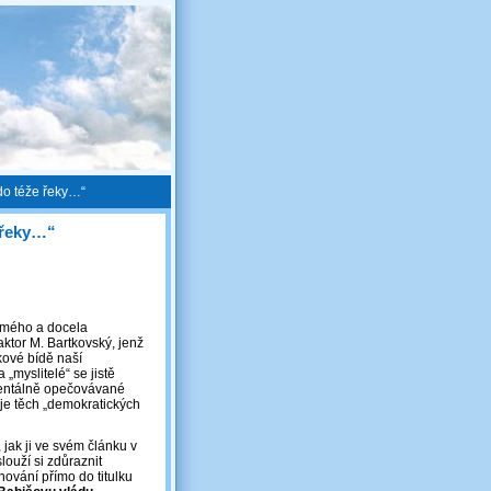
do téže řeky…“
 řeky…“
námého a docela
ktor M. Bartkovský, jenž
lkové bídě naší
„myslitelé“ se jistě
omentálně opečovávané
 je těch „demokratických
 jak ji ve svém článku v
louží si zdůraznit
nování přímo do titulku