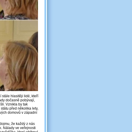
tále hlasitěji lidé, kteří
 tady dočasně pobývají,
šli. Vznikla by tak
tátu před několika lety,
o svých domovů v západní
 dojmu, že každý z nás
k. Nálady ve veřejnosti