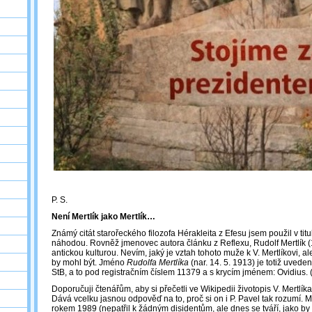
P. S.
Není Mertlík jako Mertlík…
Známý citát starořeckého filozofa Hérakleita z Efesu jsem použil v titu
náhodou. Rovněž jmenovec autora článku z Reflexu, Rudolf Mertlík 
antickou kulturou. Nevím, jaký je vztah tohoto muže k V. Mertlíkovi, al
by mohl být. Jméno
Rudolfa Mertlíka
(nar. 14. 5. 1913) je totiž uved
StB, a to pod registračním číslem 11379 a s krycím jménem: Ovidius. (
Doporučuji čtenářům, aby si přečetli ve Wikipedii životopis V. Mertlíka
Dává vcelku jasnou odpověď na to, proč si on i P. Pavel tak rozumí. Me
rokem 1989 (nepatřil k žádným disidentům, ale dnes se tváří, jako by jí