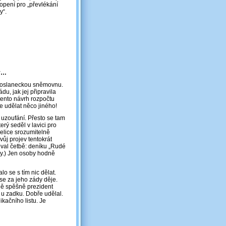
opení pro „převlékání
y“.
ky…
y Poslaneckou sněmovnu.
du, jak jej připravila
 tento návrh rozpočtu
e udělat něco jiného!
 uzoufání. Přesto se tam
erý seděl v lavici pro
velice srozumitelně
vůj projev tentokrát
oval četbě: deníku „Rudé
ny.) Jen osoby hodně
o se s tím nic dělat.
 se za jeho zády děje.
ně spěšně prezident
 u zadku. Dobře udělal.
kačního listu. Je