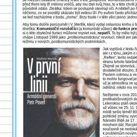
se mezitím zásadně změnily. A ani s tou „podporou“ komunistického r
před třemi lety tři miliony voličů, aby mu dali svůj hlas, to v této chvíli 
původně zdálo. Zkrátka: lidem se postupně otevírají oči. A někteří po řadě
něčemu, co se později ukázalo být velkou lží. Po euforii často přichází
se teď nacházíme v bodu „zlomu“. Brzy bude i v této věci jasno: jedn
Aby tomu dobře porozuměl i V. Mertlík, který vydal oslavnou knihu o
dneška:
Komunističtí rozvědčíci
(a komunisté vůbec)
do funkce pre
si o této zbytečné funkci můžeme myslet své,
nepatří.
To by mělo být
chápe Listopad 1989 jako „protikomunistickou“ revoluci, nikoli jen j
režimu v nových, postkomunistických podmínkách.
Jak vyplývá z textu 
ale i z tónu, jakým o
„Reflex“, tento redak
stranu tohoto falešn
Zřejmě se domnívá, 
dostatečně dlouho, ž
Pavlem ustrnou a ve
to mohlo fungovat ješ
už je atmosféra ve s
odlišná: nikdo mu ni
Nežijeme v roce 2019
protibabišovských d
Letenskou pláň okol
už vůbec ne 25. 11. 
místě sešlo téměř 800
politické změny, vyv
Národní třídě ze 17.
mnohem dál. Recyklo
současně se nedokáz
k problémům novým, 