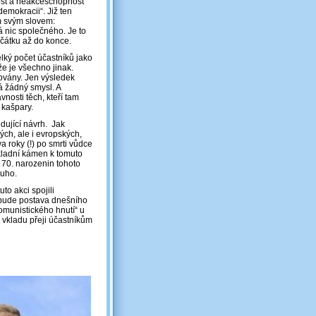
st a neakceschopnost
demokracii“. Již ten
 svým slovem:
 nic společného. Je to
ačátku až do konce.
velký počet účastníků jako
že je všechno jinak.
jovány. Jen výsledek
á žádný smysl. A
nosti těch, kteří tam
 kašpary.
dující návrh. Jak
ých, ale i evropských,
 roky (!) po smrti vůdce
ákladní kámen k tomuto
i 70. narozenin tohoto
ouho.
o akci spojili
 bude postava dnešního
komunistického hnutí“ u
vkladu přeji účastníkům