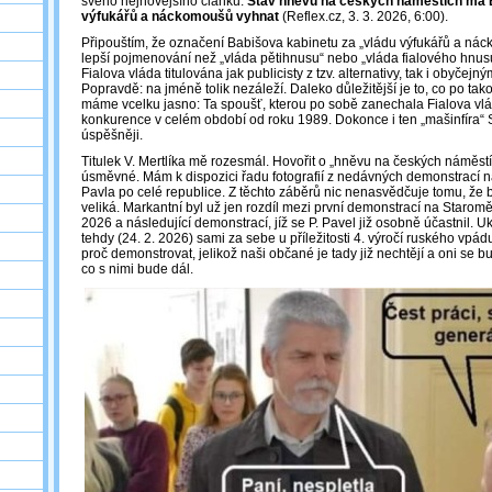
svého nejnovějšího článku:
Stav hněvu na českých náměstích má 
výfukářů a náckomoušů vyhnat
(Reflex.cz, 3. 3. 2026, 6:00).
Připouštím, že označení Babišova kabinetu za „vládu výfukářů a n
lepší pojmenování než „vláda pětihnusu“ nebo „vláda fialového hnusu
Fialova vláda titulována jak publicisty z tzv. alternativy, tak i obyčej
Popravdě: na jméně tolik nezáleží. Daleko důležitější je to, co po tak
máme vcelku jasno: Ta spoušť, kterou po sobě zanechala Fialova vlád
konkurence v celém období od roku 1989. Dokonce i ten „mašinfíra“ S
úspěšněji.
Titulek V. Mertlíka mě rozesmál. Hovořit o „hněvu na českých náměst
úsměvné. Mám k dispozici řadu fotografií z nedávných demonstrací 
Pavla po celé republice. Z těchto záběrů nic nenasvědčuje tomu, že b
veliká. Markantní byl už jen rozdíl mezi první demonstrací na Starom
2026 a následující demonstrací, jíž se P. Pavel již osobně účastnil. U
tehdy (24. 2. 2026) sami za sebe u příležitosti 4. výročí ruského vpád
proč demonstrovat, jelikož naši občané je tady již nechtějí a oni se
co s nimi bude dál.