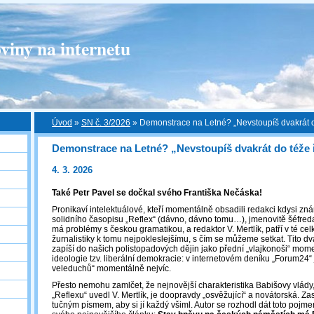
viny na internetu
Úvod
»
SN č. 3/2026
»
Demonstrace na Letné? „Nevstoupíš dvakrát 
Demonstrace na Letné? „Nevstoupíš dvakrát do téže
4. 3. 2026
Také Petr Pavel se dočkal svého Františka Nečáska!
Pronikaví intelektuálové, kteří momentálně obsadili redakci kdysi z
solidního časopisu „Reflex“ (dávno, dávno tomu…), jmenovitě šéfreda
má problémy s českou gramatikou, a redaktor V. Mertlík, patří v té ce
žurnalistiky k tomu nejpokleslejšímu, s čím se můžeme setkat. Tito dva 
zapíší do našich polistopadových dějin jako přední „vlajkonoši“ m
ideologie tzv. liberální demokracie: v internetovém deníku „Forum24“
veleduchů“ momentálně nejvíc.
Přesto nemohu zamlčet, že nejnovější charakteristika Babišovy vlády,
„Reflexu“ uvedl V. Mertlík, je doopravdy „osvěžující“ a novátorská. Zas
tučným písmem, aby si jí každý všiml. Autor se rozhodl dát toto pojme