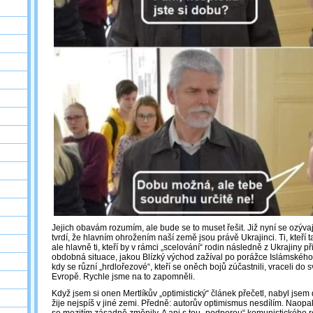
Jejich obavám rozumím, ale bude se to muset řešit. Již nyní se ozývají s
tvrdí, že hlavním ohrožením naší země jsou právě Ukrajinci. Ti, kteří
ale hlavně ti, kteří by v rámci „scelování“ rodin následně z Ukrajiny při
obdobná situace, jakou Blízký východ zažíval po porážce Islámského s
kdy se různí „hrdlořezové“, kteří se oněch bojů zúčastnili, vraceli d
Evropě. Rychle jsme na to zapomněli.
Když jsem si onen Mertlíkův „optimistický“ článek přečetl, nabyl jsem
žije nejspíš v jiné zemi. Předně: autorův optimismus nesdílím. Naopa