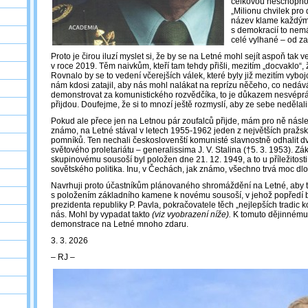
celkovou neschopno
„Milionu chvilek pro 
název klame každým
s demokracií to nemá
celé vylhané – od z
Proto je čirou iluzí myslet si, že by se na Letné mohl sejít aspoň tak 
v roce 2019. Těm naivkům, kteří tam tehdy přišli, mezitím „docvaklo“, 
Rovnalo by se to vedení včerejších válek, které byly již mezitím vybo
nám kdosi zatajil, aby nás mohl nalákat na reprízu něčeho, co nedáv
demonstrovat za komunistického rozvědčíka, to je důkazem nesvépráv
přijdou. Doufejme, že si to mnozí ještě rozmyslí, aby ze sebe nedělali
Pokud ale přece jen na Letnou pár zoufalců přijde, mám pro ně násle
známo, na Letné stával v letech 1955-1962 jeden z největších pražsk
pomníků. Ten nechali českoslovenští komunisté slavnostně odhalit dva
světového proletariátu – generalissima J. V. Stalina (†5. 3. 1953). Z
skupinovému sousoší byl položen dne 21. 12. 1949, a to u příležitost
sovětského politika. Inu, v Čechách, jak známo, všechno trvá moc dl
Navrhuji proto účastníkům plánovaného shromáždění na Letné, aby tut
s položením základního kamene k novému sousoší, v jehož popředí
prezidenta republiky P. Pavla, pokračovatele těch „nejlepších tradic 
nás. Mohl by vypadat takto
(viz vyobrazení níže).
K tomuto dějinnému 
demonstrace na Letné mnoho zdaru.
3. 3. 2026
‒ RJ ‒