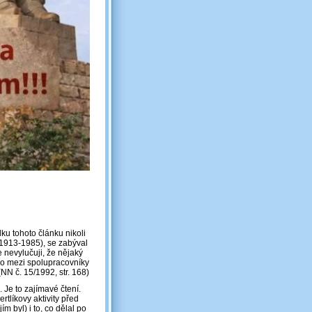
lku tohoto článku nikoli
(1913-1985), se zabýval
e nevylučuji, že nějaký
eno mezi spolupracovníky
NN č. 15/1992, str. 168)
. Je to zajímavé čtení.
rtlíkovy aktivity před
m byl) i to, co dělal po