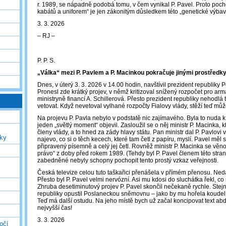
r. 1989, se nápadně podobá tomu, v čem vynikal P. Pavel. Proto poch
kabátů a uniforem“ je jen zákonitým důsledkem této „genetické výbav
3. 3. 2026
‒ RJ ‒
P. P. S.
„Válka“ mezi P. Pavlem a P. Macinkou pokračuje jinými prostřed
Dnes, v úterý 3. 3. 2026 v 14.00 hodin, navštívil prezident republik
Pronesl zde krátký projev, v němž kritizoval snížený rozpočet pro armá
ministryně financí A. Schillerová. Přesto prezident republiky nehodlá
vetovat. Když nevetoval vylhané rozpočty Fialovy vlády, stěží teď můž
Na projevu P. Pavla nebylo v podstatě nic zajímavého. Byla to nuda k
jeden „světlý moment“ objevil. Zasloužil se o něj ministr P. Macinka, kt
členy vlády, a to hned za zády hlavy státu. Pan ministr dal P. Pavlovi 
uky
najevo, co si o těch kecech, které tam četl z papíru, myslí. Pavel měl s
připravený písemně a celý jej četl. Rovněž ministr P. Macinka se věn
právo“ z doby před rokem 1989. (Tehdy byl P. Pavel členem této stra
zabedněné nebyly schopny pochopit tento prostý vzkaz veřejnosti.
Česká televize celou tuto taškařici přenášela v přímém přenosu. Nedal
Přesto byl P. Pavel velmi nervózní. Asi mu kdosi do sluchátka řekl, co
Zhruba desetiminutový projev P. Pavel skončil nečekaně rychle. Stej
republiky opustil Poslaneckou sněmovnu – jako by mu hořela koudel
Teď má další ostudu. Na jeho místě bych už začal koncipovat text abdi
nejvyšší čas!
3. 3. 2026
očí