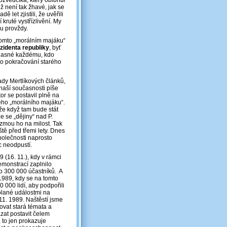
ozvědčíka, který oblbnul
již není tak žhavé, jak se
 let zjistili, že uvěřili
 kruté vystřízlivění. My
ou provždy.
 tomto „morálním majáku“
zidenta republiky
, byť
 jasné každému, kdo
ako pokračování starého
řady Mertlíkových článků,
 naší současnosti píše
tor se postavil plně na
ého „morálního majáku“.
že když tam bude stát
e se „dějiny“ nad P.
zmou ho na milost. Tak
tě před třemi lety. Dnes
polečnosti naprosto
c neodpustí.
 (16. 11.), kdy v rámci
emonstrací zaplnilo
o 300 000 účastníků. A
1989, kdy se na tomto
 000 lidí, aby podpořili
olané událostmi na
 11. 1989. Naštěstí jsme
vat stará témata a
at postavit čelem
to jen prokazuje