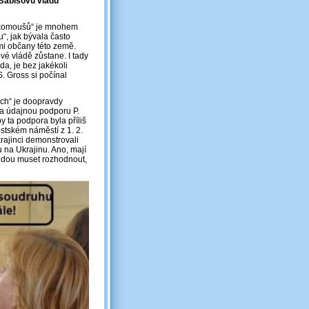
Babišovu vládu
áckomoušů“ je mnohem
“, jak bývala často
nými občany této země.
ové vládě zůstane. I tady
a, je bez jakékoli
. Gross si počínal
ích“ je doopravdy
na údajnou podporu P.
y ta podpora byla příliš
ěstském náměstí z 1. 2.
krajinci demonstrovali
u na Ukrajinu. Ano, mají
 budou muset rozhodnout,