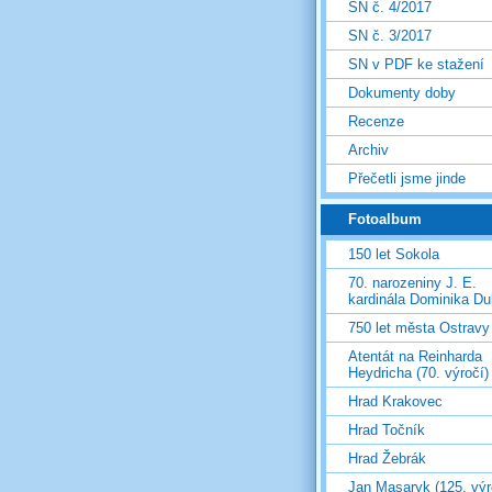
SN č. 4/2017
SN č. 3/2017
SN v PDF ke stažení
Dokumenty doby
Recenze
Archiv
Přečetli jsme jinde
Fotoalbum
150 let Sokola
70. narozeniny J. E.
kardinála Dominika D
750 let města Ostravy
Atentát na Reinharda
Heydricha (70. výročí)
Hrad Krakovec
Hrad Točník
Hrad Žebrák
Jan Masaryk (125. výr