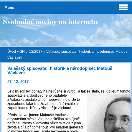
Menu
Svobodné noviny na internetu
Úvod
»
SN č. 12/2017
»
Valašský spisovatel, historik a národopisec Matouš
Václavek
Valašský spisovatel, historik a národopisec Matouš
Václavek
27. 12. 2017
Letošní rok byl bohatý na nejrůznější výročí, a tak se stalo, že jubileum tohoto
spisovatele a
vlastivědného badatele
z Valašska zůstalo téměř nepovšimnuto. Je to
způsobeno také tím, že žijeme příliš rychle a
zapomínáme. Někdy víc, než je žádoucí.
Představovat jméno Matouše Václavka
obyvatelům města Vsetína a širšího okolí jistě
netřeba. Přesto si dovolím některá fakta z jeho
života a díla připomenout. Pro mladou generaci
to možná budou věci zcela neznámé a nové,