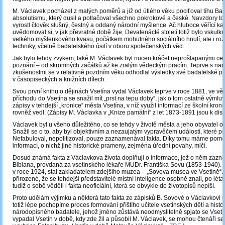
M. Václavek pocházel z malých poměrů a již od útlého věku pociťoval tíhu Ba
absolutismu, který dusil a potlačoval všechno pokrokové a české. Navzdory t
vyrostl člověk slušný, čestný a oddaný národní myšlence. Ač hluboce věřící kat
uvědomoval si, v jak převratné době žije. Devatenácté století totiž bylo vskut
velkého myšlenkového kvasu, počátkem mohutného sociálního hnutí, ale i roz
techniky, včetně badatelského úsilí v oboru společenských věd.
Jak bylo tehdy zvykem, také M. Václavek byl nucen kráčet neprošlapanými ce
poznání – od skromných začátků až ke zralým vědeckým pracím. Teprve s narů
zkušenostmi se v relativně pozdním věku odhodlal výsledky své badatelské pr
v časopiseckých a knižních dílech.
Svou první knihu o dějinách Vsetína vydal Václavek teprve v roce 1881, ve věku
příchodu do Vsetína se snažil mít „prst na tepu doby“, jak o tom ostatně výmlu
zápisy v tehdejší „kronice“ města Vsetína, v níž využil informací ze školní kroni
rovněž vedl. (Zápisy M. Václavka v „Knize památní“ z let 1873-1891 jsou k dis
Václavek byl u všeho důležitého, co se tehdy v životě města a jeho obyvatel o
Snažil se o to, aby byl objektivním a nezaujatým vypravěčem událostí, které pro
Nefabuloval, nepolitizoval, pouze zaznamenával fakta. Díky tomu máme pom
informací, o nichž jiné historické prameny, zejména úřední povahy, mlčí.
Dosud známá fakta z Václavkova života doplňuji o informace, jež o něm zaz
Bibiana, provdaná za vsetínského lékaře MUDr. Františka Sovu (1853-1940). T
v roce 1924, stal zakladatelem zdejšího muzea – „Sovova musea ve Vsetíně“. 
přirozené, že se tehdejší představitelé místní inteligence osobně znali, po léta 
tudíž o sobě věděli i fakta neoficiální, která se obvykle do životopisů nepíší.
Proto udělám výjimku a některá tato fakta ze zápisků B. Sovové o Václavkovi 
totiž lépe pochopíme proces formování příštího učitele vsetínských dětí a histo
národopisného badatele, jehož jméno zůstává neodmyslitelně spjato se Vsetín
vypadal Vsetín v době, kdy zde žil a působil M. Václavek, se mohou čtenáři s