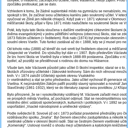
obvyklé, o mladého, začínajícího učitele, navíc vlastence, nebyl zájem. Proto 
zpočátku protloukat, jak se dalo.
Vzhledem k tomu, že žádné suplentské místo na gymnáziu se nenabízelo, mu
spokojit s tím, že začínal svou učitelskou kariéru jako soukromý učitel. V lete
vyučoval ve Zlíně jen několik chlapců. Když pak v r. 1871 vykonal v Olomouci
měšťanské školy, přijal v říjnu 1871 místo nadučitele na soukromé škole ve Vs
Poté, kdy byla tato škola sloučena s dalšími vsetínskými církevními školami (ka
dvěma evangelickými) v jednu pětitřídní veřejnou (obecnou) školu, stal se zde 
1873 řídícím učitelem (= ředitelem). Rok nato (1874) byl jmenován okresním 
soudní okres Vsetín. Tuto funkci zastával až do r. 1888, kdy se jí musel pro ne
Od tohoto roku (1888) až téměř do své smrti byl ředitelem obecné a měšťanské
chlapecké ve Vsetíně. Do výslužby byl dán v r. 1907. Bylo především Václavk
že tzv. horní škola ve Vsetíně byla v letech 1888-89 postavena. Zpočátku v ní jak
bydlel; až později se přestěhoval s rodinou do domu na Hlásence.
Všude tam, kde Václavek působil jako učitel či školní inspektor, staral se o to, 
školách zřizovány učitelské i žákovské knihovny. Sám do nich věnoval množstv
knih. V r. 1874 založil Učitelský spolek okresu Vsatského
(= vsetínského) a stal se jeho předsedou. Jako učitel vychoval tři generace ob
Vsetína. K nejznámějším žákům patřil později slavný spisovatel a novinář Jan
Slavičínský (1861-1932), který se do literatury zapsal svou povídkou „U Křúpal
Bylo přirozené, že se i vysokoškolsky vzdělaný M. Václavek zařadil mezi osob
ve prospěch města Vsetína, ač pocházel odjinud. Stal se neodmyslitelnou sou
místního dění: událostí společenských, kulturních i politických. V r. 1892 se pod
uspořádání „Vsacké národopisné a umělecké výstavy“.
Podle svědectví B. Sovové již od r. 1873 pořádal pravidelné přednášky pro čl
vzdělávacího spolku „Snaha“. Byl členem obecního zastupitelstva a několik le
vsetínské učitele v okresní školní radě. Stal se čestným členem vsetínské učite
„Komenský“. Usiloval rovněž o shodu mezi učitelstvem a katolickým kněžstvem