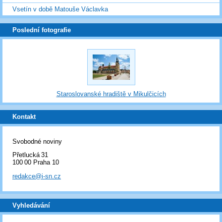
Vsetín v době Matouše Václavka
Poslední fotografie
Staroslovanské hradiště v Mikulčicích
Kontakt
Svobodné noviny
Přetlucká 31
100 00 Praha 10
redakce@i-sn.cz
Vyhledávání