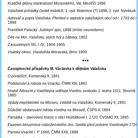
Kratičké dějiny markrabství Moravského,
Val. Meziříčí 1896
Valašské pohádky české mládeži,
1. vyd. Bobrnice (?) 1898, 2. vyd. Nymburk
Adresář a popis Valašska. Přehled o statistice valašských obcí od r. 1793 do r
1898
František Palacký. Jubilejní spis,
1898 (místo neuvedeno)
Děti na Mor. Valašsku, jejich hry a zábavy,
1902
Z kouzelných říší, I.-IV.,
1904-1905
Vsatský okres. Vlastivěda Moravská,
Brno 1909
●●●
Časopisecké příspěvky M. Václavka k dějinám Valašska
O portáších,
Komenský 9, 1881
Poddanství a robota na Vsacku,
ČMM XIII, 1881
Hrabě Albrecht z Valdštejna uděluje Vsetínu svobodu 1. ledna 1611,
Sborník hi
1885
Vpády nepřátelské na Moravu, zvláště na Valašsko,
Komenský 9, 1891
Důležité obdarování města Vsetína na Moravě,
ČSPS II, 1894
Památka – stanovení hranic v obci Hošťálkové r. 1720,
ČVSMO XII, 1895
Examen blouznivce náboženského Jos. Seidla před právem Vsetínským 1716
Panství Vsacké l. P. 1666,
ČMM XXII, 1898