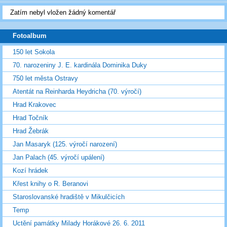
Zatím nebyl vložen žádný komentář
Fotoalbum
150 let Sokola
70. narozeniny J. E. kardinála Dominika Duky
750 let města Ostravy
Atentát na Reinharda Heydricha (70. výročí)
Hrad Krakovec
Hrad Točník
Hrad Žebrák
Jan Masaryk (125. výročí narození)
Jan Palach (45. výročí upálení)
Kozí hrádek
Křest knihy o R. Beranovi
Staroslovanské hradiště v Mikulčicích
Temp
Uctění památky Milady Horákové 26. 6. 2011