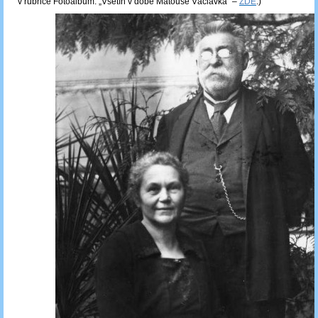
v rubrice Fotoalbum: „Vsetín v době Matouše Václavka“ –
ZDE
.)