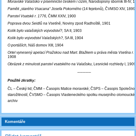
Moravské Valašsko v písemnictví českém i cizím,
Národopisný sborník III-IV, 
Paměti „starého Vsacana“ Josefa Pokorného
(14 fejetonů), ČVMSO XIV, 1899
Panství Vsatské r. 1776,
ČMM XXIV, 1900
Poprava dvou Seidlů na Vsetíně,
Noviny zpod Radhoště, 1901
Kolik bylo valašských vojvodství?,
SA II, 1903
Kolik bylo vojvodství Valašských?,
SA III, 1904
O portáších,
Náš domov XIII, 1904
Ortel vynesený apelací Pražskou nad Mart. Blažkem u práva města Vsetína r.
1908
Obrázek z minulosti panství vsatského na Valašsku,
Lesnické rozhledy I, 1909
─────
Použité zkratky:
ČL – Český lid; ČMM – Časopis Matice moravské; ČSPS – Časopis Společnost
starožitností; ČVSMO – Časopis Vlasteneckého spolku musejního olomouckéh
archiv
Komentáře