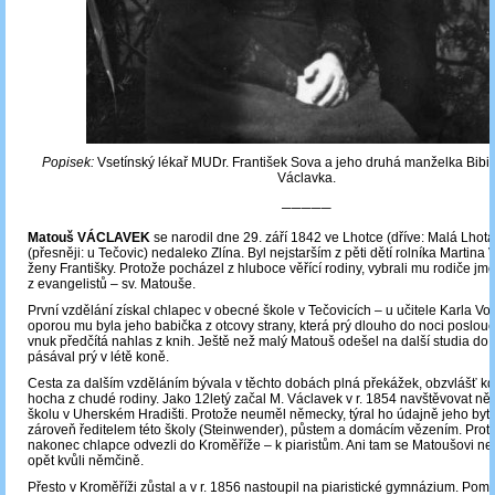
Popisek:
Vsetínský lékař MUDr. František Sova a jeho druhá manželka Bibi
Václavka.
─────
Matouš VÁCLAVEK
se narodil dne 29. září 1842 ve Lhotce (dříve: Malá Lhot
(přesněji: u Tečovic) nedaleko Zlína. Byl nejstarším z pěti dětí rolníka Martina
ženy Františky. Protože pocházel z hluboce věřící rodiny, vybrali mu rodiče j
z evangelistů – sv. Matouše.
První vzdělání získal chlapec v obecné škole v Tečovicích – u učitele Karla Vo
oporou mu byla jeho babička z otcovy strany, která prý dlouho do noci poslouch
vnuk předčítá nahlas z knih. Ještě než malý Matouš odešel na další studia do 
pásával prý v létě koně.
Cesta za dalším vzděláním bývala v těchto dobách plná překážek, obzvlášť kd
hocha z chudé rodiny. Jako 12letý začal M. Václavek v r. 1854 navštěvovat n
školu v Uherském Hradišti. Protože neuměl německy, týral ho údajně jeho bytný
zároveň ředitelem této školy (Steinwender), půstem a domácím vězením. Proto
nakonec chlapce odvezli do Kroměříže – k piaristům. Ani tam se Matoušovi ne
opět kvůli němčině.
Přesto v Kroměříži zůstal a v r. 1856 nastoupil na piaristické gymnázium. Pom