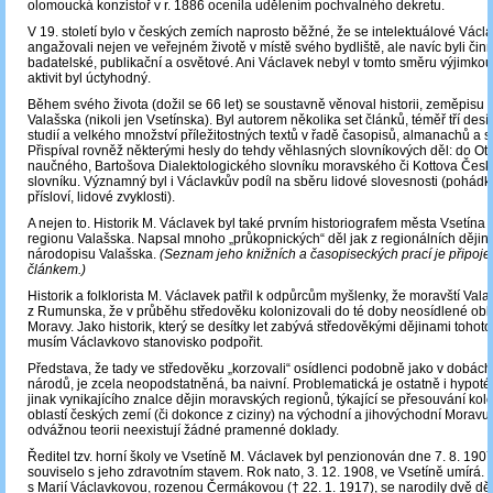
olomoucká konzistoř v r. 1886 ocenila udělením pochvalného dekretu.
V 19. století bylo v českých zemích naprosto běžné, že se intelektuálové Václ
angažovali nejen ve veřejném životě v místě svého bydliště, ale navíc byli činní
badatelské, publikační a osvětové. Ani Václavek nebyl v tomto směru výjimko
aktivit byl úctyhodný.
Během svého života (dožil se 66 let) se soustavně věnoval historii, zeměpisu i 
Valašska (nikoli jen Vsetínska). Byl autorem několika set článků, téměř tří des
studií a velkého množství příležitostných textů v řadě časopisů, almanachů a s
Přispíval rovněž některými hesly do tehdy věhlasných slovníkových děl: do Ot
naučného, Bartošova Dialektologického slovníku moravského či Kottova Če
slovníku. Významný byl i Václavkův podíl na sběru lidové slovesnosti (pohádky
přísloví, lidové zvyklosti).
A nejen to. Historik M. Václavek byl také prvním historiografem města Vsetína i
regionu Valašska. Napsal mnoho „průkopnických“ děl jak z regionálních dějin, t
národopisu Valašska.
(Seznam jeho knižních a časopiseckých prací je připoje
článkem.)
Historik a folklorista M. Václavek patřil k odpůrcům myšlenky, že moravští Vala
z Rumunska, že v průběhu středověku kolonizovali do té doby neosídlené obl
Moravy. Jako historik, který se desítky let zabývá středověkými dějinami tohoto
musím Václavkovo stanovisko podpořit.
Představa, že tady ve středověku „korzovali“ osídlenci podobně jako v dobách
národů, je zcela neopodstatněná, ba naivní. Problematická je ostatně i hypot
jinak vynikajícího znalce dějin moravských regionů, týkající se přesouvání kolo
oblastí českých zemí (či dokonce z ciziny) na východní a jihovýchodní Moravu.
odvážnou teorii neexistují žádné pramenné doklady.
Ředitel tzv. horní školy ve Vsetíně M. Václavek byl penzionován dne 7. 8. 1907.
souviselo s jeho zdravotním stavem. Rok nato, 3. 12. 1908, ve Vsetíně umírá. 
s Marií Václavkovou, rozenou Čermákovou († 22. 1. 1917), se narodily dvě děti