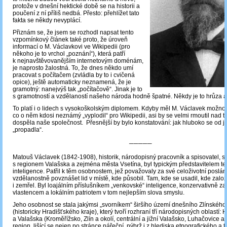
protože v dnešní hektické době se na historii a
poučení z ní příliš nedbá. Přesto: přehlížet tato
fakta se někdy nevyplácí.
Přiznám se, že jsem se rozhodl napsat tento
vzpomínkový článek také proto, že úroveň
informací o M. Václavkovi ve Wikipedii (pro
někoho je to vrchol „poznání“), která patří
k nejnavštěvovanějším internetovým doménám,
je naprosto žalostná. To, že dnes někdo umí
pracovat s počítačem (zvládla by to i cvičená
opice), ještě automaticky neznamená, že je
gramotný: nanejvýš tak „počítačově“. Jinak je to
s gramotností a vzdělaností našeho národa hodně špatné. Někdy je to hrůza a
To platí i o lidech s vysokoškolským diplomem. Kdyby měl M. Václavek možnost 
co o něm kdosi neznámý „vyplodil“ pro Wikipedii, asi by se velmi rmoutil nad t
dospěla naše společnost. Přesnější by bylo konstatování: jak hluboko se od 
„propadla“.
─────
Matouš Václavek (1842-1908), historik, národopisný pracovník a spisovatel, s
s regionem Valašska a zejména města Vsetína, byl typickým představitelem te
inteligence. Patřil k těm osobnostem, jež považovaly za své celoživotní poslán
vzdělanostně povznášet lid v místě, kde působil. Tam, kde se usadil, kde založ
i zemřel. Byl loajálním příslušníkem „venkovské“ inteligence, konzervativně 
vlastencem a lokálním patriotem v tom nejlepším slova smyslu.
Jeho osobnost se stala jakýmsi „svorníkem“ širšího území dnešního Zlínského
(historicky Hradišťského kraje), který tvoří rozhraní tří národopisných oblastí:
a Valašska (Kroměřížsko, Zlín a okolí, centrální a jižní Valašsko, Luhačovice a o
region, lišící se nejen po stránce nářeční, nýbrž i z hlediska etnografického a fo