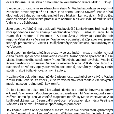
dcera Bibiana. Ta se stala druhou manželkou místního lékaře MUDr. F. Sovy.
Svědectví o zhoršujícím se zdravotním stavu M. Václavka podává ve svých ru
zápiscích, dovedených až do r. 1925, jeho dcera Bibiana Sovová. Podle ní Vác
dlouhodobě žaludečním katarem; léčil se v blízkých Luhačovicích. Měl potíže, 
dodnes obvyklé v učitelské profesi, a to ochrnutí hlasivek, kvůli němuž se léčil 
Vídni u prof. Schöttera.
Jako osoba veřejně činná udržoval i Václavek čilé kontakty prostřednictvím b
korespondence s řadou známých osobností té doby (F. Bartoš, K. Dědic, M. Ja
Kramoliš, L. Niederle, F. Pastrnek, F. S. Procházka, A. Přikryl aj.). Součástí sb
regionu Valašska ve Vsetíně je i Václavkova pozůstalost. (Zpracovával jsem ji 
tehdejší pracovník VÚ Vsetín.) Další předměty z pozůstalosti jsou uloženy v O
ve Vsetíně.
Mezi osobními doklady, jež jsou uloženy ve vsetínském muzeu, najdeme např. 
člena České společnosti zeměvědné v Praze, Národopisné společnosti Česk
Matice Komenského se sídlem v Praze, Tělovýchovné jednoty Sokol Vsetín, Dě
Komenského či v organizaci Verein für österreichische Volksbunde. Jsou tu i 
rukopisné poznámky, opisy archivních dokumentů, poznámky a výpisky k nár
studiím, jakož i díla věnovaná jinými autory.
K zajímavým dokladům patří některé písemnosti, vztahující se k závěru Václav
z roku 1907. Zdá se, že zhoršující se zdravotní stav vedl ředitele vsetínských š
myslel na svou rodinu poté, kdy zemře.
Do této kategorie dokumentů lze zařadit doklad o prodeji knihovny a autorský
– Alfredu Václavkovi. Podobně je tomu s osvědčením M. Václavka, podle něh
zařízení domu čp. 728 ve Vsetíně majetkem manželky Marie Václavkové. A ko
kvůli dědickému řízení) sem patří i osvědčení představenstva města Vsetína o 
Václavek žil se svou ženou ve spořádaných poměrech.
Jak známo, každá obec, vesnice či město, má ve své historii řadu významných
z dávné minulosti, ale i ze současnosti. Výjimkou není ani Vsetín, jehož exsta