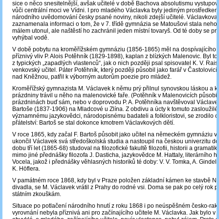
sice o něco snesitelnější, avšak učitelé v době Bachova absolutismu vystupova
vůči centrální moci ve Vídni. I pro mladého Václavka byly jediným prostředke
národního uvědomování česky psané noviny, nikoli zdejší učitelé. Václavkova
zaznamenala informaci o tom, že v 7. třídě gymnázia se Matoušovi stala neho
málem utonul, ale naštěstí ho zachránil jeden místní tovaryš. Od té doby se pr
vyhýbal vodě.
V době pobytu na kroměřížském gymnáziu (1856-1865) měl na dospívajícího 
příznivý vliv P. Alois Potěhník (1829-1898), kaplan z blízkých Malenovic. Byl to
z typických „zapadlých vlastenců“, jak o nich později psal spisovatel K. V. Rai
venkovský učitel. Páter Potěhník, který později působil jako farář v Častolovi
nad Kněžnou, patřil k výborným autorům poezie pro mládež.
Kroměřížský gymnazista M. Václavek k němu prý přilnul synovskou láskou a ka
prázdniny trávil u něho na malenovické faře. (Potěhník v Malenovicích působil 
prázdninách buď sám, nebo v doprovodu P. A. Potěhníka navštěvoval Václavek 
Bartoše (1837-1906) na Mladcové u Zlína. Z obdivu a úcty k tomuto zasloužilé
významnému jazykovědci, národopisnému badateli a folkloristovi, se zrodilo c
přátelství: Bartoš se stal dokonce kmotrem Václavkových dětí.
V roce 1865, kdy začal F. Bartoš působit jako učitel na německém gymnáziu v
ukončil Václavek svá středoškolská studia a nastoupil na českou univerzitu d
dobu tří let (1865-68) studoval na filozofické fakultě filozofii, historii a gramat
mimo jiné přednášky filozofa J. Dasticha, jazykovědce M. Hattaly, literárního his
Vocela, jakož i přednášky věhlasných historiků té doby: V. V. Tomka, A. Gindely
K. Höflera.
V památném roce 1868, kdy byl v Praze položen základní kámen ke stavbě N
divadla, se M. Václavek vrátil z Prahy do rodné vsi. Doma se pak po celý rok p
státním zkouškám.
Situace po potlačení národního hnutí z roku 1868 i po neúspěšném česko-ra
vyrovnání nebyla příznivá ani pro začínajícího učitele M. Václavka. Jak bylo v 