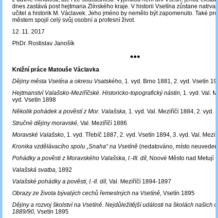
dnes zastává post hejtmana Zlínského kraje. V historii Vsetína zůstane natrval
učitel a historik M. Václavek. Jeho jméno by nemělo být zapomenuto. Také prot
městem spojil celý svůj osobní a profesní život.
12. 11. 2017
PhDr. Rostislav Janošík
●●●
Knižní práce Matouše Václavka
Dějiny města Vsetína a okresu Vsatského,
1. vyd. Brno 1881, 2. vyd. Vsetín 1
Hejtmanství Valašsko-Meziříčské. Historicko-topografický nástin,
1. vyd. Val. M
vyd. Vsetín 1898
Několik pohádek a pověstí z Mor. Valašska,
1. vyd. Val. Meziříčí 1884, 2. vyd
Stručné dějiny moravské,
Val. Meziříčí 1886
Moravské Valašsko,
1. vyd. Třebíč 1887, 2. vyd. Vsetín 1894, 3. vyd. Val. Meziř
Kronika vzdělávacího spolu „Snaha“ na Vsetíně
(nedatováno, místo neuveden
Pohádky a pověsti z Moravského Valašska, I.-III. díl,
Noové Město nad Metují 
Valašská svatba,
1892
Valašské pohádky a pověsti, I.-II. díl,
Val. Meziříčí 1894-1897
Obrazy ze života bývalých cechů řemeslných na Vsetíně,
Vsetín 1895
Dějiny a rozvoj školství na Vsetíně. Nejdůležitější události na školách našich o
1889/90,
Vsetín 1895