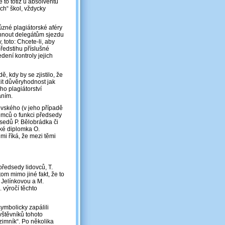
 to totiž u absolventů
ých“ škol, vždycky
ůzné plagiátorské aféry
avrhnout delegátům sjezdu
 toto: Chcete-li, aby
ředstihu příslušné
dení kontroly jejich
, kdy by se zjistilo, že
it důvěryhodnost jak
ho plagiátorství
áním.
ovského (v jeho případě
ájemců o funkci předsedy
sedů P. Bělobrádka či
aké diplomka O.
mi říká, že mezi těmi
ředsedy lidovců, T.
om mimo jiné fakt, že to
 Jelínkovou a M.
 výročí těchto
ymbolicky zapálili
ávštěvníků tohoto
 zimník“. Po několika