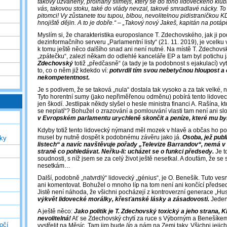
takový užvaněný, prolhaný slimejš, který se do toho lidoveckého klub
vás, takovou stoku, také do vlády nevzal, takové smradlavé nácky. To s
pitomci! Vy zůstanete tou tupou, blbou, nevolitelnou pidistraničkou 
hnojiště dějin. A to je dobře.“ – „Takový nový Jakeš, kapitán na potápě
Myslím si, že charakteristika europoslance T. Zdechovského, jak ji po
dezinformačního serveru „Parlamentní listy“ (21. 11. 2019), je vcelku
k tomu ještě něco dalšího snad ani není nutné. Na místě T. Zdechovs
„zpátečku“, zalezl někam do odlehlé kanceláře EP a tam byl potichu
Zdechovský
totiž „předčasně“ (a tady je ta podobnost s ejakulací) vy
to, co o něm již kdekdo ví:
potvrdil tím svou nebetyčnou hloupost a
nekompetentnost.
Je s podivem, že se taková „nula“ dostala tak vysoko a za tak velké,
Tyto horentní sumy (jako nepřiměřenou odměnu) pobírá tento lidovecký
jen škodí. Jestlipak někdy slyšel o hesle ministra financi A. Rašína, kte
se neplatí“? Bohužel o zrazování a pomlouvání vlasti tam není ani sl
v Evropském parlamentu urychleně skončit a peníze, které mu byly
Kdyby totiž tento lidovecký nýmand měl mozek v hlavě a občas ho po
musel by nutně dospět k podobnému závěru jako já.
Osoba, jež publ
uky
listech“ a navíc navštěvuje pořady „Televize Barrandov“, nemá v
straně co pohledávat. Neřku-li: ucházet se o funkci předsedy.
Je t
soudnosti, s níž jsem se za celý život ještě nesetkal. A doufám, že se
nesetkám…
Další, podobně „natvrdlý“ lidovecký „génius“, je O. Benešík. Tuto ve
ani komentovat. Bohužel o mnoho líp na tom není ani končící předse
Jistě není náhoda, že všichni pocházejí z kontroverzní generace „Hu
výkvět lidovecké morálky, křesťanské lásky a zásadovosti.
Jeden 
A ještě něco:
Jako politik je T. Zdechovský toxický a jeho strana, 
nevolitelná!
Ať se Zdechovský chytí za ruce s Výborným a Benešíkem
očí
vystřelit na Měsíc. Tam jim bude
líp
a nám na Zemi taky. Všichni jejich 