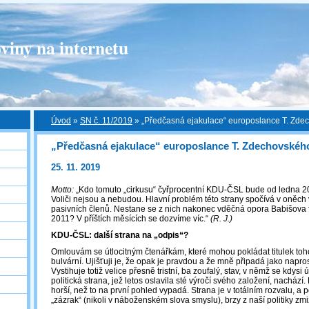
viny na internetu
Úvod
»
SN č. 11/2019
»
„Předčasná ejakulace“ europoslance T. Zde
„Předčasná ejakulace“ europoslance T. Zdechovskéh
25. 11. 2019
Motto:
„Kdo tomuto „cirkusu“ čyřprocentní KDU-ČSL bude od ledna 20
Voliči nejsou a nebudou. Hlavní problém této strany spočívá v oněch v
pasivních členů. Nestane se z nich nakonec vděčná opora Babišova
2011? V příštích měsících se dozvíme víc.“
(R. J.)
KDU-ČSL: další strana na „odpis“?
Omlouvám se útlocitným čtenářkám, které mohou pokládat titulek tohot
bulvární. Ujišťuji je, že opak je pravdou a že mně připadá jako napro
Vystihuje totiž velice přesně tristní, ba zoufalý, stav, v němž se kdysi 
politická strana, jež letos oslavila sté výročí svého založení, nachá
horší, než to na první pohled vypadá. Strana je v totálním rozvalu, a
„zázrak“ (nikoli v náboženském slova smyslu), brzy z naší politiky zmi