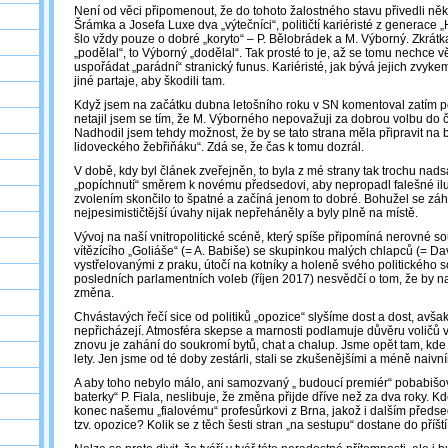
Není od věci připomenout, že do tohoto žalostného stavu přivedli něk
Šrámka a Josefa Luxe dva „výtečníci“, političtí kariéristé z generace 
šlo vždy pouze o dobré „koryto“ – P. Bělobrádek a M. Výborný. Zkrát
„podělal“, to Výborný „dodělal“. Tak prosté to je, až se tomu nechce vě
uspořádat „parádní“ stranický funus. Kariéristé, jak bývá jejich zvyk
jiné partaje, aby škodili tam.
Když jsem na začátku dubna letošního roku v SN komentoval zatím 
netajil jsem se tím, že M. Výborného nepovažuji za dobrou volbu do če
Nadhodil jsem tehdy možnost, že by se tato strana měla připravit na 
lidoveckého žebřiňáku“. Zdá se, že čas k tomu dozrál.
V době, kdy byl článek zveřejněn, to byla z mé strany tak trochu nads
„popíchnutí“ směrem k novému předsedovi, aby nepropadl falešné iluz
zvolením skončilo to špatné a začíná jenom to dobré. Bohužel se záhy
nejpesimističtější úvahy nijak nepřeháněly a byly plně na místě.
Vývoj na naší vnitropolitické scéně, který spíše připomíná nerovné so
vítězícího „Goliáše“ (= A. Babiše) se skupinkou malých chlapců (= Dav
vystřelovanými z praku, útočí na kotníky a holeně svého politického 
posledních parlamentních voleb (říjen 2017) nesvědčí o tom, že by n
změna.
Chvástavých řečí sice od politiků „opozice“ slyšíme dost a dost, avša
nepřicházejí. Atmosféra skepse a marnosti podlamuje důvěru voličů v p
znovu je zahání do soukromí bytů, chat a chalup. Jsme opět tam, kde j
lety. Jen jsme od té doby zestárli, stali se zkušenějšími a méně naivní
A aby toho nebylo málo, ani samozvaný „ budoucí premiér“ pobabišovs
baterky“ P. Fiala, neslibuje, že změna přijde dříve než za dva roky. 
konec našemu „fialovému“ profesůrkovi z Brna, jakož i dalším předsed
tzv. opozice? Kolik se z těch šesti stran „na sestupu“ dostane do pří