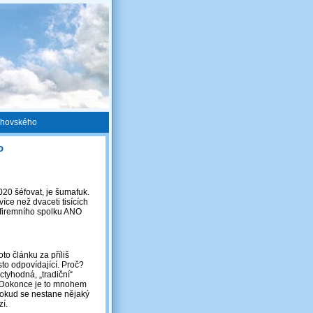
chovského
o
20 šéfovat, je šumafuk.
íce než dvaceti tisících
 firemního spolku ANO
o článku za příliš
sto odpovídající. Proč?
úctyhodná, „tradiční“
zí. Dokonce je to mnohem
 pokud se nestane nějaký
zí.