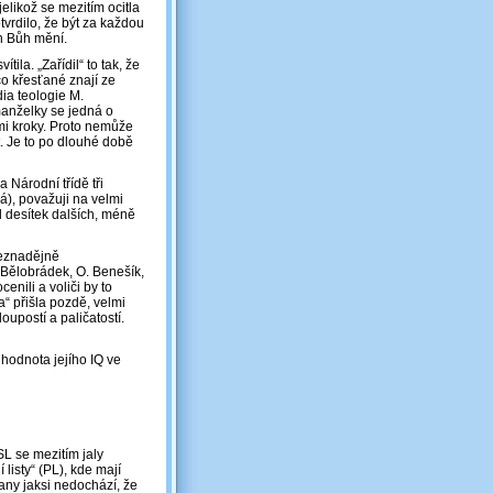
jelikož se mezitím ocitla
otvrdilo, že být za každou
án Bůh mění.
ila. „Zařídil“ to tak, že
co křesťané znají ze
ia teologie M.
anželky se jedná o
mi kroky. Proto nemůže
. Je to po dlouhé době
 Národní třídě tři
), považuji na velmi
od desítek dalších, méně
beznadějně
P. Bělobrádek, O. Benešík,
enili a voliči by to
a“ přišla pozdě, velmi
upostí a paličatostí.
hodnota jejího IQ ve
 se mezitím jaly
listy“ (PL), kde mají
rany jaksi nedochází, že