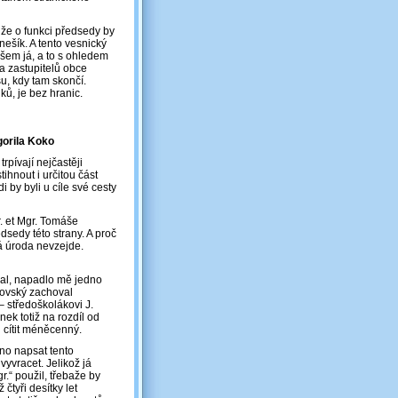
že o funkci předsedy by
nešík. A tento vesnický
všem já, a to s ohledem
 a zastupitelů obce
su, kdy tam skončí.
ků, je bez hranic.
gorila Koko
rpívají nejčastěji
hnout i určitou část
 by byli u cíle své cesty
. et Mgr. Tomáše
sedy této strany. A proč
ná úroda nevzejde.
ral, napadlo mě jedno
hovský zachoval
– středoškolákovi J.
ek totiž na rozdíl od
l cítit méněcenný.
no napsat tento
vyvracet. Jelikož já
.“ použil, třebaže by
tyři desítky let