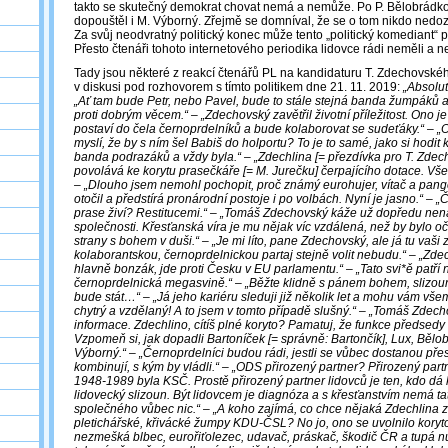
takto se skutečný demokrat chovat nemá a nemůže. Po P. Bělobrádko
dopouštěl i M. Výborný. Zřejmě se domníval, že se o tom nikdo nedozví
Za svůj neodvratný politický konec může tento „politický komediant“
Přesto čtenáři tohoto internetového periodika lidovce rádi neměli a n
Tady jsou některé z reakcí čtenářů PL na kandidaturu T. Zdechovskéh
v diskusi pod rozhovorem s tímto politikem dne 21. 11. 2019:
„Absolu
„Ať tam bude Petr, nebo Pavel, bude to stále stejná banda žumpáků a 
proti dobrým věcem.“ – „Zdechovský zavětřil životní příležitost. Ono j
postaví do čela černoprdelníků a bude kolaborovat se sudeťáky.“ – „
myslí, že by s ním šel Babiš do holportu? To je to samé, jako si hodit
banda podrazáků a vždy byla.“ – „Zdechlina [= přezdívka pro T. Zdec
povolává ke korytu prasečkáře [= M. Jurečku] čerpajícího dotace. Všec
– „Dlouho jsem nemohl pochopit, proč známý eurohujer, vítač a pan
otočil a předstírá pronárodní postoje i po volbách. Nyní je jasno.“ – „
prase živí? Restitucemi.“ – „Tomáš Zdechovský káže už dopředu nená
společnosti. Křesťanská víra je mu nějak víc vzdálená, než by bylo o
strany s bohem v duši.“ – „Je mi líto, pane Zdechovský, ale já tu vaši
kolaborantskou, černoprdelnickou partaj stejně volit nebudu.“ – „Zd
hlavně bonzák, jde proti Česku v EU parlamentu.“ – „Tato svi*ě patří na
černoprdelnická megasvině.“ – „Běžte klidně s pánem bohem, slizouni
bude stát…“ – „Já jeho kariéru sleduji již několik let a mohu vám všem
chytrý a vzdělaný! A to jsem v tomto případě slušný.“ – „Tomáš Zdech
informace. Zdechlino, cítíš plné koryto? Pamatuj, že funkce předsedy l
Vzpomeň si, jak dopadli Bartoníček [= správně: Bartončík], Lux, Bělo
Výborný.“ – „Černoprdelníci budou rádi, jestli se vůbec dostanou přes
kombinují, s kým by vládli.“ – „ODS přirozený partner? Přirozený partn
1948-1989 byla KSČ. Prostě přirozený partner lidovců je ten, kdo dá k
lidovecký slizoun. Být lidovcem je diagnóza a s křesťanstvím nemá ta
společného vůbec nic.“ – „A koho zajímá, co chce nějaká Zdechlina z
pletichářské, křivácké žumpy KDU-ČSL? No jo, ono se uvolnilo koryto
nezmešká blbec, eurořiťolezec, udavač, práskač, škodič ČR a tupá nu