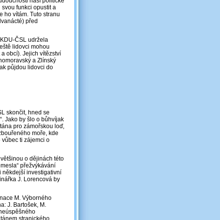
budoucnosti naší politické
vou funkci opustit a
 ho vítám. Tuto stranu
 dvanácté) před
se KDU-ČSL udržela
eště lidovci mohou
 obcí). Jejich vítězství
ihomoravský a Zlínský
Pak půjdou lidovci do
SL skončit, hned se
o“. Jako by šlo o bůhvíjak
pitána pro zámořskou loď,
ozbouřeného moře, kde
 vůbec ti zájemci o
 většinou o dějinách této
řemesla“ přežvýkávání
 někdejší investigativní
vinářka J. Lorencová by
ignace M. Výborného
: J. Bartošek, M.
u neúspěšného
pitánem stranického