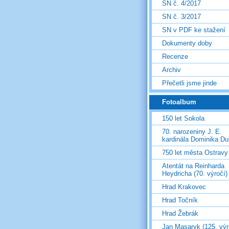
SN č. 4/2017
SN č. 3/2017
SN v PDF ke stažení
Dokumenty doby
Recenze
Archiv
Přečetli jsme jinde
Fotoalbum
150 let Sokola
70. narozeniny J. E.
kardinála Dominika D
750 let města Ostravy
Atentát na Reinharda
Heydricha (70. výročí)
Hrad Krakovec
Hrad Točník
Hrad Žebrák
Jan Masaryk (125. výr