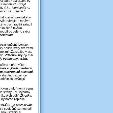
ka zmijí hodí. Babiš by
i nechte chuť zajít,
KDU-ČSL, která kráčí na
jícím se Titanicu.“
dali čtenáři proruského
 vyčerpávající. Dodávat
kého bych raději zařadil
 jako šedá myška.
troubil do celého světa
 celkovou
 nezasloužené peníze.
 politik, který své zemi
ré zní: „Za službu vlasti
ovo.
Zdechovský by měl
 vyplaceny, vrátit.
užíval k přemýšlení,
ikuje v „Parlamentních
 demokratické politické
o absolutní absence
 s něčím takovým již
snickou „nulu“ nemá cenu
da strany – M. Výborný.
sákových dětí“.
Zkrátka:
by hořce zaplakal.
KDU-ČSL, je proto trvale
 a společně se nechají
spolustraníci si