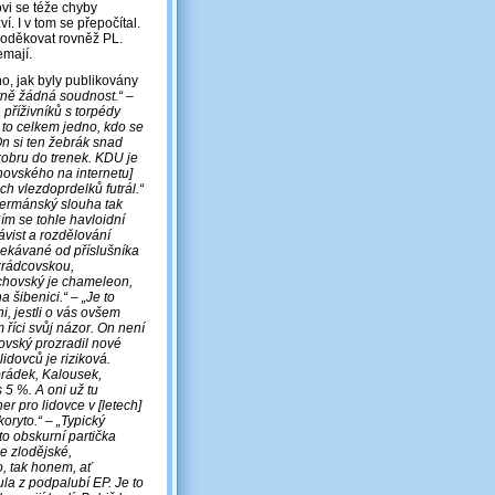
vi se téže chyby
. I v tom se přepočítal.
 poděkovat rovněž PL.
emají.
o, jak byly publikovány
tně žádná soudnost.“ –
příživníků s torpédy
e to celkem jedno, kdo se
On si ten žebrák snad
 kobru do trenek. KDU je
hovského na internetu]
h vlezdoprdelků futrál.“
germánský slouha tak
Čím se tohle havloidní
vist a rozdělování
čekávané od příslušníka
 zrádcovskou,
echovský je chameleon,
 šibenici.“ – „Je to
, jestli o vás ovšem
 říci svůj názor. On není
ovský prozradil nové
idovců je riziková.
brádek, Kalousek,
 5 %. A oni už tu
er pro lidovce v [letech]
oryto.“ – „Typický
to obskurní partička
e zlodějské,
, tak honem, ať
la z podpalubí EP. Je to