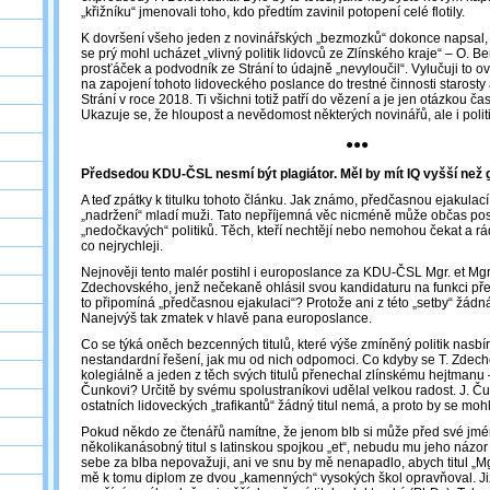
„křižníku“ jmenovali toho, kdo předtím zavinil potopení celé flotily.
K dovršení všeho jeden z novinářských „bezmozků“ dokonce napsal, 
se prý mohl ucházet „vlivný politik lidovců ze Zlínského kraje“ – O. Be
prosťáček a podvodník ze Strání to údajně „nevyloučil“. Vylučuji to o
na zapojení tohoto lidoveckého poslance do trestné činnosti starosty
Strání v roce 2018. Ti všichni totiž patří do vězení a je jen otázkou ča
Ukazuje se, že hloupost a nevědomost některých novinářů, ale i politi
●●●
Předsedou KDU-ČSL nesmí být plagiátor. Měl by mít IQ vyšší než 
A teď zpátky k titulku tohoto článku. Jak známo, předčasnou ejakulací t
„nadržení“ mladí muži. Tato nepříjemná věc nicméně může občas posti
„nedočkavých“ politiků. Těch, kteří nechtějí nebo nemohou čekat a rádi
co nejrychleji.
Nejnověji tento malér postihl i europoslance za KDU-ČSL Mgr. et Mgr
Zdechovského, jenž nečekaně ohlásil svou kandidaturu na funkci před
to připomíná „předčasnou ejakulaci“? Protože ani z této „setby“ žád
Nanejvýš tak zmatek v hlavě pana europoslance.
Co se týká oněch bezcenných titulů, které výše zmíněný politik nasbí
nestandardní řešení, jak mu od nich odpomoci. Co kdyby se T. Zdec
kolegiálně a jeden z těch svých titulů přenechal zlínskému hejtmanu 
Čunkovi? Určitě by svému spolustraníkovi udělal velkou radost. J. Čun
ostatních lidoveckých „trafikantů“ žádný titul nemá, a proto by se moh
Pokud někdo ze čtenářů namítne, že jenom blb si může před své jmé
několikanásobný titul s latinskou spojkou „et“, nebudu mu jeho názor 
sebe za blba nepovažuji, ani ve snu by mě nenapadlo, abych titul „Mgr
mě k tomu diplom ze dvou „kamenných“ vysokých škol opravňoval. Již č