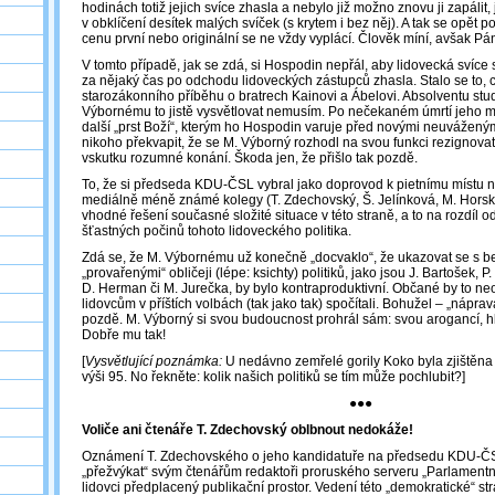
hodinách totiž jejich svíce zhasla a nebylo již možno znovu ji zapálit, 
v obklíčení desítek malých svíček (s krytem i bez něj). A tak se opět p
cenu první nebo originální se ne vždy vyplácí. Člověk míní, avšak P
V tomto případě, jak se zdá, si Hospodin nepřál, aby lidovecká svíce svít
za nějaký čas po odchodu lidoveckých zástupců zhasla. Stalo se to, 
starozákonního příběhu o bratrech Kainovi a Ábelovi. Absolventu stud
Výbornému to jistě vysvětlovat nemusím. Po nečekaném úmrtí jeho m
další „prst Boží“, kterým ho Hospodin varuje před novými neuvážený
nikoho překvapit, že se M. Výborný rozhodl na svou funkci rezignovat
vskutku rozumné konání. Škoda jen, že přišlo tak pozdě.
To, že si předseda KDU-ČSL vybral jako doprovod k pietnímu místu na
mediálně méně známé kolegy (T. Zdechovský, Š. Jelínková, M. Horská
vhodné řešení současné složité situace v této straně, a to na rozdíl 
šťastných počinů tohoto lidoveckého politika.
Zdá se, že M. Výbornému už konečně „docvaklo“, že ukazovat se s 
„provařenými“ obličeji (lépe: ksichty) politiků, jako jsou J. Bartošek, 
D. Herman či M. Jurečka, by bylo kontraproduktivní. Občané by to neoc
lidovcům v příštích volbách (tak jako tak) spočítali. Bohužel – „náprav
pozdě. M. Výborný si svou budoucnost prohrál sám: svou arogancí, hlo
Dobře mu tak!
[
Vysvětlující poznámka:
U nedávno zemřelé gorily Koko byla zjištěna 
výši 95. No řekněte: kolik našich politiků se tím může pochlubit?]
●●●
Voliče ani čtenáře T. Zdechovský oblbnout nedokáže!
Oznámení T. Zdechovského o jeho kandidatuře na předsedu KDU-ČSL
„přežvýkat“ svým čtenářům redaktoři proruského serveru „Parlamentní 
lidovci předplacený publikační prostor. Vedení této „demokratické“ st