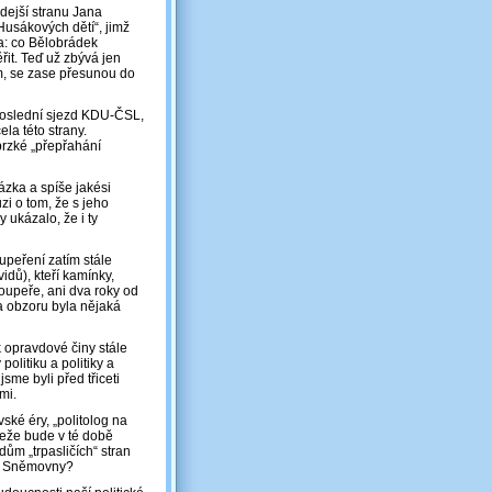
dejší stranu Jana
„Husákových dětí“, jimž
ka: co Bělobrádek
řit. Teď už zbývá jen
em, se zase přesunou do
poslední sjezd KDU-ČSL,
la této strany.
brzké „přepřahání
ázka a spíše jakési
i o tom, že s jeho
 ukázalo, že i ty
upeření zatím stále
idů), kteří kamínky,
soupeře, ani dva roky od
a obzoru byla nějaká
k opravdové činy stále
olitiku a politiky a
sme byli před třiceti
mi.
ké éry, „politolog na
Kdeže bude v té době
ům „trpasličích“ stran
ští Sněmovny?