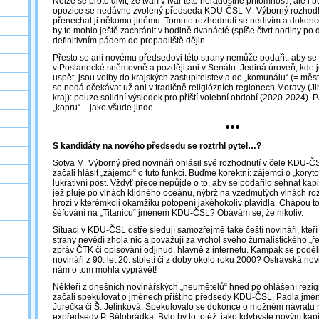
Nelze se proto divit, že tváří v tvář této neradostné přítomnosti, ale i 
opozice se nedávno zvolený předseda KDU-ČSL M. Výborný rozhodl s
přenechat ji někomu jinému. Tomuto rozhodnutí se nedivím a dokonce
by to mohlo ještě zachránit v hodině dvanácté (spíše čtvrt hodiny po
definitivním pádem do propadliště dějin.
Přesto se ani novému předsedovi této strany nemůže podařit, aby 
v Poslanecké sněmovně a později ani v Senátu. Jediná úroveň, kde j
uspět, jsou volby do krajských zastupitelstev a do „komunálu“ (= měst a
se nedá očekávat už ani v tradičně religiózních regionech Moravy (J
kraj): pouze solidní výsledek pro příští volební období (2020-2024). 
„kopru“ – jako všude jinde.
●●●
S kandidáty na nového předsedu se roztrhl pytel…?
Sotva M. Výborný před novináři ohlásil své rozhodnutí v čele KDU-Č
začali hlásit „zájemci“ o tuto funkci. Buďme korektní: zájemci o „koryt
lukrativní post. Vždyť přece nepůjde o to, aby se podařilo sehnat ka
jež pluje po vlnách klidného oceánu, nýbrž na vzedmutých vlnách r
hrozí v kterémkoli okamžiku potopení jakéhokoliv plavidla. Chápou to
šéfování na „Titanicu“ jménem KDU-ČSL? Obávám se, že nikoliv.
Situaci v KDU-ČSL ostře sledují samozřejmě také čeští novináři, kteří
strany nevědí zhola nic a považují za vrchol svého žurnalistického „
zpráv ČTK či opisování odjinud, hlavně z internetu. Kampak se poděli
novináři z 90. let 20. století či z doby okolo roku 2000? Ostravská no
nám o tom mohla vyprávět!
Někteří z dnešních novinářských „neumětelů“ hned po ohlášení rez
začali spekulovat o jménech příštího předsedy KDU-ČSL. Padla jména
Jurečka či Š. Jelínková. Spekulovalo se dokonce o možném návrat
expředsedy P. Bělobrádka. Bylo by to totéž, jako kdybyste novým ka