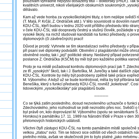
používám výhradně nejvyšší dosažený titul – doktorský (PhDr.). Tak se
kvalitních univerzit, nikoli všelijakých obskurních soukromých „vysok
dělávalo.
Kam až vede honba za vysokoškolskými tituly, o tom nejlépe svědčí r
(T. Malá, P. Krčál, Z. Ondráček atd.). V této souvislosti si dovolím n
KDU-ČSL, kteří budou v lednu 2020 volit příštího předsedu této strany,
v čele KDU-ČSL stál doopravdy čestný a slušný člověk, požádejte v p
vysoké školy, na nichž studovali kandidáti na funkci předsedy, o prove
diplomových (či závěrečných) prací!
Důvod je prostý: Vyhnete se tím skandalizaci svého předsedy v případě
při psaní své diplomky podváděl. Obvinění z plagiátorství může ohroz
obviněné osoby, tak i „její“ politické strany. Nedávný případ potvrzené
poslance Z. Ondráčka (KSČM) by měl být pro každého politika varov
Proto je na místě požadovat kontrolu diplomových prací jak T. Zdech
ze tří „vysokých“ škol), tak i J. Bartoška, M. Jurečky a také dalších z
KDU-ČSL. Kontrole by měly být podrobeny zpětně také práce expřed
M. Výborného. A když už se bude kontrolovat, měla by být přibrána t
Benešíka, který s funkcí předsedy KDU-ČSL rovněž „koketoval“. Cosi 
lidoveckými „vysokoškoláky“ pár plagiátorů bude.
─────
Co se týká zatím posledního, dosud nezvoleného uchazeče o funkci p
Zdechovského, jeho rozhodnutí se jistě nezrodilo přes noc. Svědčí o t
byl právě on, kdo doprovázel M. Výborného (spolu se senátorkami Š.
Horskou) k památníku 17. 11. 1989 na Národní třídě v Praze v den 30.
přelomových historických událostí.
Všichni čtyři zástupci KDU-ČSL na tomto památném místě společně s
velkou „zlatou“ svíci. Tím se lidovci sice odlišili od všech ostatních n
pietního místa, avšak ve skutečnosti jim to bylo platné „jako mrtvému