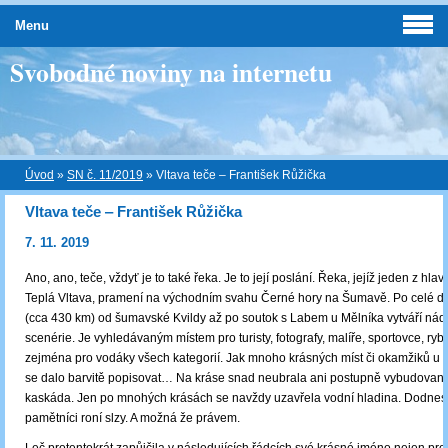
Menu
Svobodné noviny na internetu
Úvod
»
SN č. 11/2019
»
Vltava teče ‒ František Růžička
Vltava teče ‒ František Růžička
7. 11. 2019
Ano, ano, teče, vždyť je to také řeka. Je to její poslání. Řeka, jejíž jeden z hlav
Teplá Vltava, pramení na východním svahu Černé hory na Šumavě. Po celé dé
(cca 430 km) od šumavské Kvildy až po soutok s Labem u Mělníka vytváří ná
scenérie. Je vyhledávaným místem pro turisty, fotografy, malíře, sportovce, rybá
zejména pro vodáky všech kategorií. Jak mnoho krásných míst či okamžiků u n
se dalo barvitě popisovat… Na kráse snad neubrala ani postupně vybudovaná
kaskáda. Jen po mnohých krásách se navždy uzavřela vodní hladina. Dodnes
pamětníci roní slzy. A možná že právem.