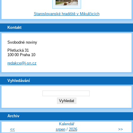
Staroslovanské hradiště v Mikulčicích
Kontakt
Svobodné noviny
Přetlucká 31
100 00 Praha 10
redakce@i-sn.cz
Vyhledávání
Archiv
Kalendář
<<
srpen
/
2026
>>