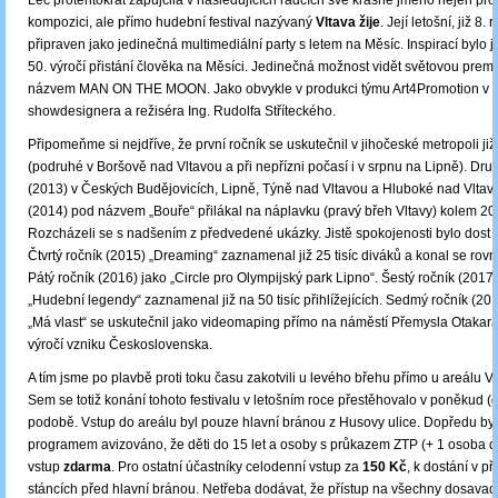
Leč protentokrát zapůjčila v následujících řádcích své krásné jméno nejen pr
kompozici, ale přímo hudební festival nazývaný
Vltava žije
. Její letošní, již 8. 
připraven jako jedinečná multimediální party s letem na Měsíc. Inspirací bylo
50. výročí přistání člověka na Měsíci. Jedinečná možnost vidět světovou pre
názvem MAN ON THE MOON. Jako obvykle v produkci týmu Art4Promotion v r
showdesignera a režiséra Ing. Rudolfa Stříteckého.
Připomeňme si nejdříve, že první ročník se uskutečnil v jihočeské metropoli ji
(podruhé v Boršově nad Vltavou a při nepřízni počasí i v srpnu na Lipně). Dru
(2013) v Českých Budějovicích, Lipně, Týně nad Vltavou a Hluboké nad Vltavou
(2014) pod názvem „Bouře“ přilákal na náplavku (pravý břeh Vltavy) kolem 20 
Rozcházeli se s nadšením z předvedené ukázky. Jistě spokojenosti bylo dost i
Čtvrtý ročník (2015) „Dreaming“ zaznamenal již 25 tisíc diváků a konal se rovn
Pátý ročník (2016) jako „Circle pro Olympijský park Lipno“. Šestý ročník (201
„Hudební legendy“ zaznamenal již na 50 tisíc přihlížejících. Sedmý ročník (2
„Má vlast“ se uskutečnil jako videomaping přímo na náměstí Přemysla Otakara I
výročí vzniku Československa.
A tím jsme po plavbě proti toku času zakotvili u levého břehu přímo u areálu V
Sem se totiž konání tohoto festivalu v letošním roce přestěhovalo v poněkud 
podobě. Vstup do areálu byl pouze hlavní bránou z Husovy ulice. Dopředu by
programem avizováno, že děti do 15 let a osoby s průkazem ZTP (+ 1 osoba 
vstup
zdarma
. Pro ostatní účastníky celodenní vstup za
150 Kč
, k dostání v p
stáncích před hlavní bránou. Netřeba dodávat, že přístup na všechny dosavadn