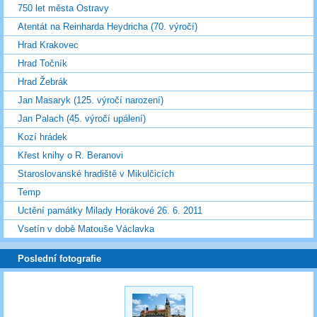
750 let města Ostravy
Atentát na Reinharda Heydricha (70. výročí)
Hrad Krakovec
Hrad Točník
Hrad Žebrák
Jan Masaryk (125. výročí narození)
Jan Palach (45. výročí upálení)
Kozí hrádek
Křest knihy o R. Beranovi
Staroslovanské hradiště v Mikulčicích
Temp
Uctění památky Milady Horákové 26. 6. 2011
Vsetín v době Matouše Václavka
Poslední fotografie