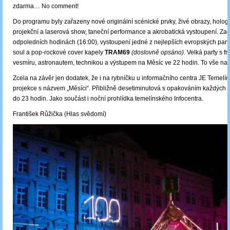
zdarma… No comment!
Do programu byly zařazeny nové originální scénické prvky, živé obrazy, hologr
projekční a laserová show, taneční performance a akrobatická vystoupení. Začá
odpoledních hodinách (16:00), vystoupení jedné z nejlepších evropských party
soul a pop-rockové cover kapely
TRAM69
(doslovně opsáno).
Velká party s f
vesmíru, astronautem, technikou a výstupem na Měsíc ve 22 hodin. To vše na 
Zcela na závěr jen dodatek, že i na rybníčku u informačního centra JE Temelí
projekce s názvem „Měsíci“. Přibližně desetiminutová s opakováním každých 
do 23 hodin. Jako součást i noční prohlídka temelínského Infocentra.
František Růžička (Hlas svědomí)