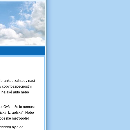
d brankou zahrady naší
by coby bezpečnostní
od nějaké auto nebo
aze. Ovšemže to nemusí
ická, Izraelská“. Nebo
hočeské metropole!
 panna)
bylo od