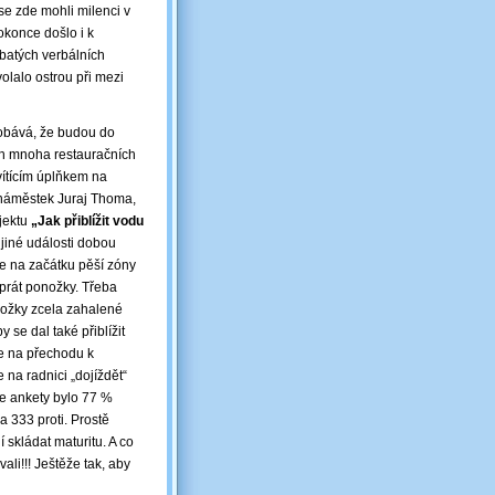
se zde mohli milenci v
okonce došlo i k
batých verbálních
olalo ostrou při mezi
e obává, že budou do
ních mnoha restauračních
vítícím úplňkem na
 náměstek Juraj Thoma,
ojektu
„Jak přiblížit vodu
 jiné události dobou
še na začátku pěší zóny
 prát ponožky. Třeba
nožky zcela zahalené
y se dal také přiblížit
e na přechodu k
 na radnici „dojíždět“
e ankety bylo 77 %
a 333 proti. Prostě
í skládat maturitu. A co
ali!!! Ještěže tak, aby