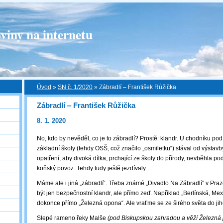
viny na internetu
Úvod
»
SN č. 1/2020
»
Zábradlí ‒ František Růžička
Zábradlí ‒ František Růžička
8. 1. 2020
No, kdo by nevěděl, co je to zábradlí? Prostě: klandr. U chodníku po
základní školy (tehdy OSŠ, což značilo „osmiletku“) stával od výstav
opatření, aby divoká dítka, prchající ze školy do přírody, nevběhla p
koňský povoz. Tehdy tudy ještě jezdívaly…
Máme ale i jiná „zábradlí“. Třeba známé „Divadlo Na Zábradlí“ v Pr
být jen bezpečnostní klandr, ale přímo zeď. Například „Berlínská, Mex
dokonce přímo „Železná opona“. Ale vraťme se ze širého světa do ji
Slepé rameno řeky Malše
(pod Biskupskou zahradou a věží Železná