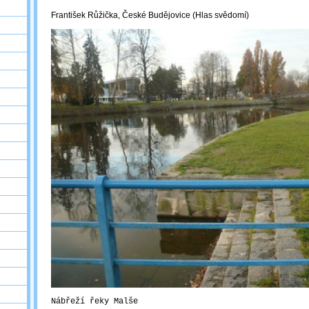
František Růžička, České Budějovice (Hlas svědomí)
Nábřeží řeky Malše