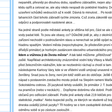
nepaměti, přesněji po dlouhou dobu, opatřeno zábradlím, nejen aby 
klidu opřít a celovat se, ale aby nikdo nespadl do poklidné hladiny. D
uzavření schůdků vedoucích až k vodě. Dávná to minulost… Po kostr
tahanicích část tohoto zábradlí rychle zmizela. Což zcela zákonitě vyv
odpůrci a podporovateli nastolené akce…
Na jedné straně podle městské ankety je většina lidí pro, část se al
vody padat lidé. To jsou ale obavy, co? Důležité jistě je, aby z okol
zařízení nechodili v podroušeném stavu a nenechali se ještě opíjet s
hladinu spadlým. Vedení města (nepochybujme, že především první
dřívější primátor) je horlivým zastáncem ideového urbanistického pr
lidem a vtáhnou ji do života města“
. A tak také můžeme „přibližovat“
zašlé. Například architektonicky znázorněné vodní toky Vltavy a Mal
před železničním nádražím, kde se nezbedníci ráchají a chodí si tam
následujeme Karlovy Vary, kde si ve vřídelní vodě umývají unavené 
ženštiny. Snad jsou to ženy, není jim totiž vidět ani do obličeje. Ještě b
nápad s postavením zvedacího mostu právě na Slepém rameni Malš
Sokolskému ostrovu. Zlí jazykové tehdy uváděli, že primátor J. T. bude
na pramičce (nebo v neckách)… Dopřejme dobrému vše dobré. Podl
občanů pro odřezání zábradlí. Podle jiné ankety však 219 lidiček pro 
statistická „matika“. Nebo kupecké počty, ze kterých se studenti už boj
dneska uvádějí jízlivé jazyky? Tři hodiny se o tom zastupitelé dohadov
odměnu sobě si po zásluze zasloužili…