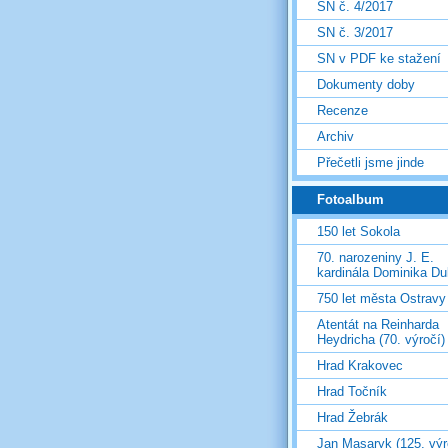
SN č. 4/2017
SN č. 3/2017
SN v PDF ke stažení
Dokumenty doby
Recenze
Archiv
Přečetli jsme jinde
Fotoalbum
150 let Sokola
70. narozeniny J. E.
kardinála Dominika D
750 let města Ostravy
Atentát na Reinharda
Heydricha (70. výročí)
Hrad Krakovec
Hrad Točník
Hrad Žebrák
Jan Masaryk (125. výr