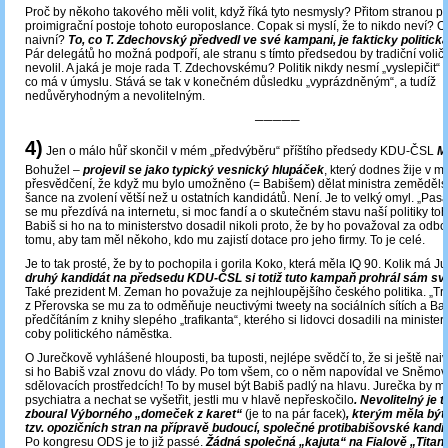
Proč by někoho takového měli volit, když říká tyto nesmysly? Přitom stranou
proimigrační postoje tohoto europoslance. Copak si myslí, že to nikdo neví? O
naivní?
To, co T. Zdechovský předvedl ve své kampani, je fakticky politick
Pár delegátů ho možná podpoří, ale stranu s tímto předsedou by tradiční volič 
nevolil. A jaká je moje rada T. Zdechovskému? Politik nikdy nesmí „vyslepičit“ 
co má v úmyslu. Stává se tak v konečném důsledku „vyprázdněným“, a tudíž
nedůvěryhodným a nevolitelným.
─────
4)
Jen o málo hůř skončil v mém „předvýběru“ příštího předsedy KDU-ČSL
M
Bohužel –
projevil se jako typický vesnický hlupáček
, který dodnes žije v 
přesvědčení, že když mu bylo umožněno (= Babišem) dělat ministra zemědělstv
šance na zvolení větší než u ostatních kandidátů. Není. Je to velký omyl. „Pasá
se mu přezdívá na internetu, si moc fandí a o skutečném stavu naší politiky to
Babiš si ho na to ministerstvo dosadil nikoli proto, že by ho považoval za odbor
tomu, aby tam měl někoho, kdo mu zajistí dotace pro jeho firmy. To je celé.
Je to tak prosté, že by to pochopila i gorila Koko, která měla IQ 90. Kolik má 
druhý kandidát na předsedu KDU-ČSL si totiž tuto kampaň prohrál sám svo
Také prezident M. Zeman ho považuje za nejhloupějšího českého politika. „Tra
z Přerovska se mu za to odměňuje neuctivými tweety na sociálních sítích a Ba
předčítáním z knihy slepého „trafikanta“, kterého si lidovci dosadili na minister
coby politického náměstka.
O Jurečkově vyhlášené hlouposti, ba tuposti, nejlépe svědčí to, že si ještě nai
si ho Babiš vzal znovu do vlády. Po tom všem, co o něm napovídal ve Sněmov
sdělovacích prostředcích! To by musel být Babiš padlý na hlavu. Jurečka by měl
psychiatra a nechat se vyšetřit, jestli mu v hlavě nepřeskočilo
. Nevolitelný je 
zboural Výborného „domeček z karet“
(je to na pár facek)
, kterým měla být
tzv. opozičních stran na přípravě budoucí, společné protibabišovské kandi
Po kongresu ODS je to již passé.
Žádná společná „kajuta“ na Fialově „Titan