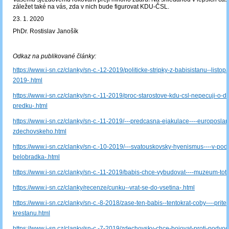
záležet také na vás, zda v nich bude figurovat KDU-ČSL.
23. 1. 2020
PhDr. Rostislav Janošík
Odkaz na publikované články:
https://www.i-sn.cz/clanky/sn-c.-12-2019/politicke-stripky-z-babisistanu--listop
2019-.html
https://www.i-sn.cz/clanky/sn-c.-11-2019/proc-starostove-kdu-csl-nepecuji-o-de
predku-.html
https://www.i-sn.cz/clanky/sn-c.-11-2019/---predcasna-ejakulace----europoslanc
zdechovskeho.html
https://www.i-sn.cz/clanky/sn-c.-10-2019/---svatouskovsky-hyenismus----v-poda
belobradka-.html
https://www.i-sn.cz/clanky/sn-c.-11-2019/babis-chce-vybudovat----muzeum-totali
https://www.i-sn.cz/clanky/recenze/cunku--vrat-se-do-vsetina-.html
https://www.i-sn.cz/clanky/sn-c.-8-2018/zase-ten-babis--tentokrat-coby----pritel-
krestanu.html
https://www.i-sn.cz/clanky/sn-c.-7-2019/zdechovsky-chce-bojovat-proti-podvo