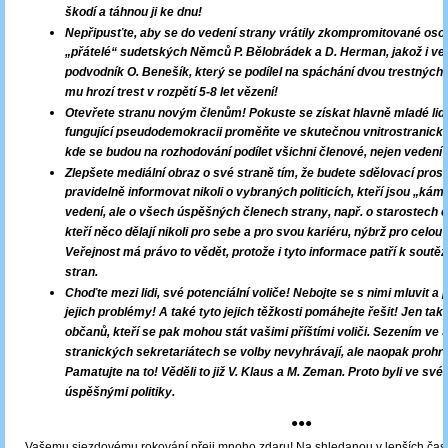
škodí a táhnou ji ke dnu!
Nepřipusťte, aby se do vedení strany vrátily zkompromitované osob
„přátelé“ sudetských Němců P. Bělobrádek a D. Herman, jakož i ve
podvodník O. Benešík, který se podílel na spáchání dvou trestných 
mu hrozí trest v rozpětí 5-8 let vězení!
Otevřete stranu novým členům! Pokuste se získat hlavně mladé lid
fungující pseudodemokracii proměňte ve skutečnou vnitrostranick
kde se budou na rozhodování podílet všichni členové, nejen vedení 
Zlepšete mediální obraz o své straně tím, že budete sdělovací pros
pravidelně informovat nikoli o vybraných politicích, kteří jsou „ká
vedení, ale o všech úspěšných členech strany, např. o starostech či
kteří něco dělají nikoli pro sebe a pro svou kariéru, nýbrž pro celou 
Veřejnost má právo to vědět, protože i tyto informace patří k soutěž
stran.
Choďte mezi lidi, své potenciální voliče! Nebojte se s nimi mluvit a p
jejich problémy! A také tyto jejich těžkosti pomáhejte řešit! Jen tak
občanů, kteří se pak mohou stát vašimi příštími voliči. Sezením v
stranických sekretariátech se volby nevyhrávají, ale naopak prohrá
Pamatujte na to! Věděli to již V. Klaus a M. Zeman. Proto byli ve své
úspěšnými politiky.
●●●
Vašemu sjezdovému rokování přeji mnoho zdaru! Na shledanou v lepších ča