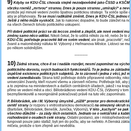
9)
Kdyby se KDU-ČSL chovala stejně nezodpovědně jako ČSSD a KSČM, 
vbrzku rovněž „mrtvou“ stranou. Dnes je pouze stranou „umírající“ a nevol
protože její minulé vedení zvolilo špatnou politickou strategii. Ta voliče spíše
aby je přitahovala.
To se musí radikálně změnit. Dnes je KDU-ČSL jednou n
Ještě z něho může vyskočit.
Jak to nakonec dopadne, to bude záležet na no
na všech členech tohoto politického uskupení.
Při dobré politické práci se dá leccos změnit a zlepšit, ale nové vedení mus
změnu samo něco udělat.
Nikoli čekat, že to udělá někdo za ně, nebo že to z
KDU-ČSL potřebuje pracovité lidi ve svém vedení
, ale jinak „pracovité“, než
žvanil a maloměstský náfuka M. Výborný z Heřmanova Městce. Lidovci se mu
po někom solidnějším.
─────
10)
Žádná strana, chce-li se i nadále rozvíjet, nesmí zapomínat na vých
politického dorostu, svých budoucích funkcionářů. To je jedna ze základn
úspěšné existence politických subjektů. Je to zároveň i jedna z věcí, jež m
vedení zanedbávalo.
Strana totiž potřebuje dobře připravené odborníky, nikol
univerzální žvanily, kteří rozumí všemu a zároveň ničemu. Potřebuje lidi, aby ji
a to zejména na ministerstvech a dalších centrálních úřadech, jakož i na krajsk
přímo ve vedení měst a obcí. Bělobrádkovo vedení KDU-ČSL (Výborný v tom 
bezmyšlenkovitě a neoriginálně pokračoval) právě na tuto věc zapomínalo.
P. Bělobrádek, ale i M. Výborný úmyslně „zúžili“ prostor pro demokratické
uvnitř strany
(v rozporu s vnitrostranickou demokracií)
na omezený okruh s
(Bartošek, Bělobrádek, Benešík, Jurečka, Výborný)
. V této „kuchyni“ se pak 
všechno důležité – za zády těch ostatních. Jednalo se o sektářské a kabine
rozhodování o osudech celé strany.
Ostatní poslanci, ale i místopředsedové 
fungovali pouze jako stafáž, byli jen do počtu, aby se neřeklo. A členská zákl
mlčela, protože o tom zřejmě ani nevěděla.