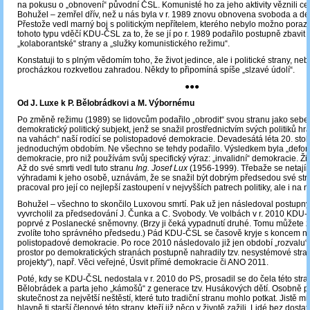
na pokusu o „obnovení“ původní ČSL. Komunisté ho za jeho aktivity věznili ce
Bohužel – zemřel dřív, než u nás byla v r. 1989 znovu obnovena svoboda a d
Přestože vedl marný boj s politickým nepřítelem, kterého nebylo možno porazi
tohoto typu vděčí KDU-ČSL za to, že se jí po r. 1989 podařilo postupně zbavit
„kolaborantské“ strany a „služky komunistického režimu“.
Konstatuji to s plným vědomím toho, že život jedince, ale i politické strany, ne
procházkou rozkvetlou zahradou. Někdy to připomíná spíše „slzavé údolí“.
●●●
Od J. Luxe k P. Bělobrádkovi a M. Výbornému
Po změně režimu (1989) se lidovcům podařilo „obrodit“ svou stranu jako seb
demokratický politický subjekt, jenž se snažil prostřednictvím svých politiků hrát
na vahách“ naší rodící se polistopadové demokracie. Devadesátá léta 20. stol
jednoduchým obdobím. Ne všechno se tehdy podařilo. Výsledkem byla „defo
demokracie, pro niž používám svůj specifický výraz: „invalidní“ demokracie. Žij
Až do své smrti vedl tuto stranu
Ing. Josef Lux
(1956-1999). Třebaže se netají
výhradami k jeho osobě, uznávám, že se snažil být dobrým předsedou své stra
pracoval pro její co nejlepší zastoupení v nejvyšších patrech politiky, ale i na n
Bohužel – všechno to skončilo Luxovou smrtí. Pak už jen následoval postupný
vyvrcholil za předsedování J. Čunka a C. Svobody. Ve volbách v r. 2010 KDU
poprvé z Poslanecké sněmovny. (Brzy ji čeká vypadnutí druhé. Tomu můžete z
zvolíte toho správného předsedu.) Pád KDU-ČSL se časově kryje s koncem n
polistopadové demokracie. Po roce 2010 následovalo již jen období „rozvalu“
prostor po demokratických stranách postupně nahradily tzv. nesystémové strany
projekty“), např. Věci veřejné, Úsvit přímé demokracie či ANO 2011.
Poté, kdy se KDU-ČSL nedostala v r. 2010 do PS, prosadil se do čela této stra
Bělobrádek a parta jeho „kámošů“ z generace tzv. Husákových dětí. Osobně po
skutečnost za největší neštěstí, které tuto tradiční stranu mohlo potkat. Jistě mi
hlavně ti starší členové této strany, kteří již něco v životě zažili. Lidé bez dost