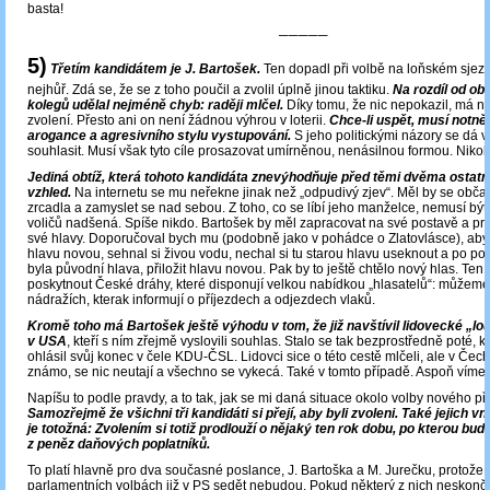
basta!
─────
5)
Třetím kandidátem je J. Bartošek.
Ten dopadl při volbě na loňském sjez
nejhůř. Zdá se, že se z toho poučil a zvolil úplně jinou taktiku.
Na rozdíl od ob
kolegů udělal nejméně chyb: raději mlčel.
Díky tomu, že nic nepokazil, má ne
zvolení. Přesto ani on není žádnou výhrou v loterii.
Chce-li uspět, musí notně
arogance a agresivního stylu vystupování.
S jeho politickými názory se dá 
souhlasit. Musí však tyto cíle prosazovat umírněnou, nenásilnou formou. Nikol
Jediná obtíž, která tohoto kandidáta znevýhodňuje před těmi dvěma ostatní
vzhled.
Na internetu se mu neřekne jinak než „odpudivý zjev“. Měl by se obča
zrcadla a zamyslet se nad sebou. Z toho, co se líbí jeho manželce, nemusí být
voličů nadšená. Spíše nikdo. Bartošek by měl zapracovat na své postavě a pr
své hlavy. Doporučoval bych mu (podobně jako v pohádce o Zlatovlásce), aby 
hlavu novou, sehnal si živou vodu, nechal si tu starou hlavu useknout a po pot
byla původní hlava, přiložit hlavu novou. Pak by to ještě chtělo nový hlas. Te
poskytnout České dráhy, které disponují velkou nabídkou „hlasatelů“: můžeme 
nádražích, kterak informují o příjezdech a odjezdech vlaků.
Kromě toho má Bartošek ještě výhodu v tom, že již navštívil lidovecké „lo
v USA
, kteří s ním zřejmě vyslovili souhlas. Stalo se tak bezprostředně poté, 
ohlásil svůj konec v čele KDU-ČSL. Lidovci sice o této cestě mlčeli, ale v Čech
známo, se nic neutají a všechno se vykecá. Také v tomto případě. Aspoň víme
Napíšu to podle pravdy, a to tak, jak se mi daná situace okolo volby nového př
Samozřejmě že všichni tři kandidáti si přejí, aby byli zvoleni. Také jejich vn
je totožná: Zvolením si totiž prodlouží o nějaký ten rok dobu, po kterou budo
z peněz daňových poplatníků.
To platí hlavně pro dva současné poslance, J. Bartoška a M. Jurečku, protože p
parlamentních volbách již v PS sedět nebudou. Pokud některý z nich neskončí