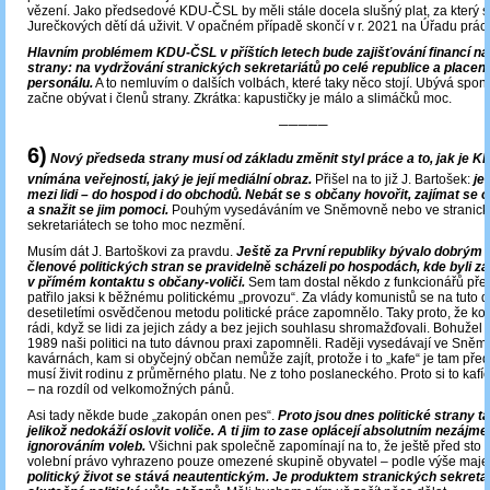
vězení. Jako předsedové KDU-ČSL by měli stále docela slušný plat, za který s
Jurečkových dětí dá uživit. V opačném případě skončí v r. 2021 na Úřadu prác
Hlavním problémem KDU-ČSL v příštích letech bude zajišťování financí na
strany: na vydržování stranických sekretariátů po celé republice a placení 
personálu.
A to nemluvím o dalších volbách, které taky něco stojí. Ubývá spo
začne obývat i členů strany. Zkrátka: kapustičky je málo a slimáčků moc.
─────
6)
Nový předseda strany musí od základu změnit styl práce a to, jak je 
vnímána veřejností, jaký je její mediální obraz.
Přišel na to již J. Bartošek:
je
mezi lidi – do hospod i do obchodů. Nebát se s občany hovořit, zajímat se o t
a snažit se jim pomoci.
Pouhým vysedáváním ve Sněmovně nebo ve stranick
sekretariátech se toho moc nezmění.
Musím dát J. Bartoškovi za pravdu.
Ještě za První republiky bývalo dobrým
členové politických stran se pravidelně scházeli po hospodách, kde byli z
v přímém kontaktu s občany-voliči.
Sem tam dostal někdo z funkcionářů přes
patřilo jaksi k běžnému politickému „provozu“. Za vlády komunistů se na tuto 
desetiletími osvědčenou metodu politické práce zapomnělo. Taky proto, že k
rádi, když se lidi za jejich zády a bez jejich souhlasu shromažďovali. Bohužel
1989 naši politici na tuto dávnou praxi zapomněli. Raději vysedávají ve Sně
kavárnách, kam si obyčejný občan nemůže zajít, protože i to „kafe“ je tam pře
musí živit rodinu z průměrného platu. Ne z toho poslaneckého. Proto si to kaf
– na rozdíl od velkomožných pánů.
Asi tady někde bude „zakopán onen pes“.
Proto jsou dnes politické strany 
jelikož nedokáží oslovit voliče.
A ti jim to zase oplácejí absolutním nezájm
ignorováním voleb.
Všichni pak společně zapomínají na to, že ještě před sto d
volební právo vyhrazeno pouze omezené skupině obyvatel – podle výše maje
politický život se stává neautentickým. Je produktem stranických sekretari