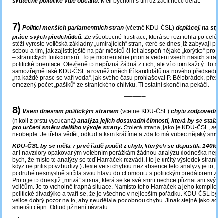
skutečné politické vůle občanů.
Měli bychom s tím už začít něco dělat.
─────
7)
Politici menších parlamentních stran
(včetně KDU-ČSL)
doplácejí na sty
práce svých předchůdců.
Ze všeobecné frustrace, která se rozmohla po celé 
stěží vyroste voličská základny „umírajících“ stran, které se dnes již zabývají
sebou a tím, jak zajistit ještě na pár měsíců či let alespoň nějaké „korýtko“ pr
– stranických funkcionářů. To je momentálně priorita vedení všech našich stra
politické orientace. Otevřeně to nepřizná žádná z nich, ale ví o tom každý. To s
samozřejmě také KDU-ČSL a rovněž oněch tří kandidátů na nového předsedu.
„na každé prase se vaří voda“, jak svého času prohlašoval P. Bělobrádek, přež
omezený počet „pašíků“ ze stranického chlívku. Ti ostatní skončí na pekáči.
─────
8)
Všem dnešním politickým stranám
(včetně KDU-ČSL)
chybí zodpovědn
(nikoli z prstu vycucaná
) analýza jejich dosavadní činnosti, která by se sta
pro určení směru dalšího vývoje strany.
Stoletá strana, jako je KDU-ČSL, se
neobejde. Je třeba vědět, odkud a kam kráčíme a zda to má vůbec nějaký smy
KDU-ČSL by se měla v prvé řadě poučit z chyb, kterých se dopustila 140l
ani navzdory opakovaným volebním porážkám žádnou analýzu dodneška nepr
bych, že místo té analýzy se teď Hamáček rozvádí. I to je určitý výsledek strani
když ne příliš povzbudivý.) Ještě větší chybou než absence této analýzy je to,
podruhé nesmyslně strčila svou hlavu do chomoutu s politickým predátorem z
Proto je to dnes již „mrtvá“ strana, která se ke své smrti nechce přiznat ani sv
voličům. Je to vrcholně trapná situace. Namísto toho Hamáček a jeho komplico
politické divadýlko a tváří se, že je všechno v nejlepším pořádku. KDU-ČSL by
velice dobrý pozor na to, aby neudělala podobnou chybu. Jinak stejně jako so
smetišti dějin. Odtud již není návratu.