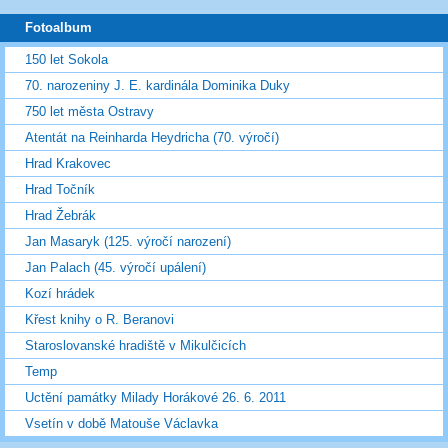
Fotoalbum
150 let Sokola
70. narozeniny J. E. kardinála Dominika Duky
750 let města Ostravy
Atentát na Reinharda Heydricha (70. výročí)
Hrad Krakovec
Hrad Točník
Hrad Žebrák
Jan Masaryk (125. výročí narození)
Jan Palach (45. výročí upálení)
Kozí hrádek
Křest knihy o R. Beranovi
Staroslovanské hradiště v Mikulčicích
Temp
Uctění památky Milady Horákové 26. 6. 2011
Vsetín v době Matouše Václavka