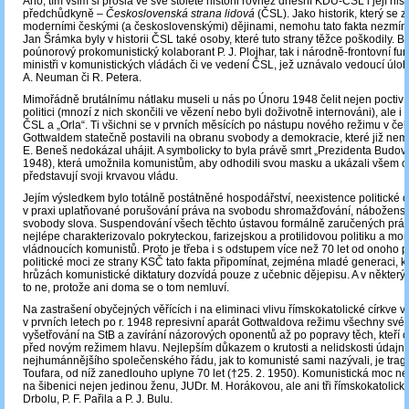
Ano, tím vším si prošla ve své stoleté historii rovněž dnešní KDU-ČSL i její hist
předchůdkyně ‒
Československá strana lidová
(ČSL). Jako historik, který se 
moderními českými (a československými) dějinami, nemohu tato fakta nezmíni
Jan Šrámka byly v historii ČSL také osoby, které tuto strany těžce poškodily. Byl
poúnorový prokomunistický kolaborant P. J. Plojhar, tak i národně-frontovní fu
ministři v komunistických vládách či ve vedení ČSL, jež uznávalo vedoucí úloh
A. Neuman či R. Petera.
Mimořádně brutálnímu nátlaku museli u nás po Únoru 1948 čelit nejen poctiví 
politici (mnozí z nich skončili ve vězení nebo byli doživotně internováni), ale i
ČSL a „Orla“. Ti všichni se v prvních měsících po nástupu nového režimu v čele
Gottwaldem statečně postavili na obranu svobody a demokracie, které již ne
E. Beneš nedokázal uhájit. A symbolicky to byla právě smrt „Prezidenta Budovat
1948), která umožnila komunistům, aby odhodili svou masku a ukázali všem o
představují svoji krvavou vládu.
Jejím výsledkem bylo totálně postátněné hospodářství, neexistence politické o
v praxi uplatňované porušování práva na svobodu shromažďování, nábožensk
svobody slova. Suspendování všech těchto ústavou formálně zaručených prá
nejlépe charakterizovalo pokryteckou, farizejskou a protilidovou politiku a mor
vládnoucích komunistů. Proto je třeba i s odstupem více než 70 let od onoho p
politické moci ze strany KSČ tato fakta připomínat, zejména mladé generaci, kt
hrůzách komunistické diktatury dozvídá pouze z učebnic dějepisu. A v některý
to ne, protože ani doma se o tom nemluví.
Na zastrašení obyčejných věřících i na eliminaci vlivu římskokatolické církve v
v prvních letech po r. 1948 represivní aparát Gottwaldova režimu všechny své
vyšetřování na StB a zavírání názorových oponentů až po popravy těch, kteří od
před novým režimem hlavu. Nejlepším důkazem o krutosti a nelidskosti údajn
nejhumánnějšího společenského řádu, jak to komunisté sami nazývali, je tragic
Toufara, od níž zanedlouho uplyne 70 let (†25. 2. 1950). Komunistická moc ne
na šibenici nejen jedinou ženu, JUDr. M. Horákovou, ale ani tři římskokatolické 
Drbolu, P. F. Pařila a P. J. Bulu.