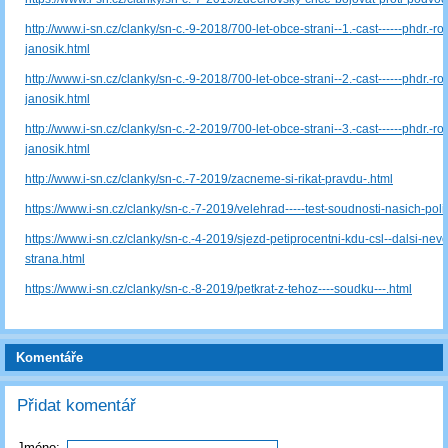
http://www.i-sn.cz/clanky/sn-c.-9-2018/700-let-obce-strani--1.-cast------phdr.-ros
janosik.html
http://www.i-sn.cz/clanky/sn-c.-9-2018/700-let-obce-strani--2.-cast------phdr.-ros
janosik.html
http://www.i-sn.cz/clanky/sn-c.-2-2019/700-let-obce-strani--3.-cast------phdr.-ros
janosik.html
http://www.i-sn.cz/clanky/sn-c.-7-2019/zacneme-si-rikat-pravdu-.html
https://www.i-sn.cz/clanky/sn-c.-7-2019/velehrad-----test-soudnosti-nasich-polit
https://www.i-sn.cz/clanky/sn-c.-4-2019/sjezd-petiprocentni-kdu-csl--dalsi-nevo
strana.html
https://www.i-sn.cz/clanky/sn-c.-8-2019/petkrat-z-tehoz----soudku---.html
Komentáře
Přidat komentář
Jméno: