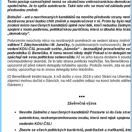
Tento postup samozřejmě nemá se skutečnou vnitrostranickou demokracií
společného. Je to spíše autokracie. Také tato věc se musí od základu po
předsedou změnit.
Bohužel ‒ ani u navrhovaných kandidátů na nového předsedu strany není z
nezdravou praxi budou chtít změnit a nepokračovat v ní. Proto by bylo nejl
zvoleni místo navržených kandidátů úplně noví lidé, kteří nebudou žádný
spojeni s touto podivnou, politikářskou partičkou, která si dlouhá léta hrála
„demokraty“.
Potvrzením neochoty něco na nezdravých poměrech ve vedení strany změnit j
sdělení T. Zdechovského i M. Jurečky,
(v publikovaných rozhovorech),
že ch
vedení KDU-ČSL prosadit svého „kámoše“ – beznadějně provařeného ve
podvodníka O. Benešíka. K tomu nesmí nikdy dojít! Pokud si to delegáti neoh
spáchají tak svou politickou sebevraždu.
Až se jeho kauza dostane k soudu,
celorepublikový skandál, že to tato strana politicky nepřežije. Na Benešíkovy
upozornil již před rokem delegáty loňského sjezdu. Protože nevím, zda se jedn
osoby, upozorňuji na to znovu delegáty toho letošního.
(O Benešíkově trestní kauze, k níž došlo v roce 2018 v obci Strání na Uhersko
zájemci mohou dočíst v článcích, na něž uvádím odkaz na konci tohoto sdělen
článkem.)
●●●
Závěrečná výzva
Nevolte žádného z navržených kandidátů! Postavte si do čela stran
autentickou, nezkompromitovanou osobu, která není nijak spojena
vedením KDU-ČSL!
Zbavte se všech politických kariéristů, podržtašek a trafikantů, kte