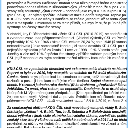
profesních a životních zkušeností mohou sotva něco prospěšného v politice vy
podezírám dodnes většinu z Bělobrádkových „kámošů“ z toho, že si po r. 2010 u
strany svůj soukromý „výtah k moci“ – podobně jako kdysi V. Klaus (pro ODS)
(pro ČSSD). Ten výtah zpočátku několik let docela dobře fungoval. Teprve po r
KDU-ČSL vstoupila do vlády s Babišem, to začalo „drhnout“, až se tento výtah 
viset v mezipatře. Omlouvám se za tento příměr, ale myslím si, že je úplně pře
vystihuje současný stav této strany.
V období, kdy P. Bělobrádek stál v čele KDU-ČSL (2010-2019), se podařilo stra
a zvednout znovu nad pětiprocentní hranici. [Volební výsledky ČSL za První r
nepřesáhly 10 %. V r. 1946 získala ČSL celkem 20,24 %; po r. 1948 již samost
nekandidovala.] Jako samostatně kandidující strana dosáhla KDU-ČSL po r. 
nejlepšího výsledku ještě za života J. Luxe v r. 1998 ‒ 9 %. V tomto směru jso
Jurečky o více než 10% úspěchu této strany v příštích volbách pouhým fantaz
ČSL je již mnoho let za svým zenitem: možná někde v komunálních volbách a
ne.
KDU-ČSL se v posledním desetiletí své existence ocitla dvakrát na histori
Poprvé to bylo v r. 2010, kdy neuspěla ve volbách do PS kvůli předchozím 
Čunka.
Nemá smysl připomínat tuto smutnou postavu, s níž lidovci nebyli dod
rozloučit a poslat ji tam, kam patří (= ke všem čertům).
Stejná situace se opak
dnech. V rozmezí jednoho roku dochází již ke druhému „přepřahání“ lidov
žebřiňáku.
To první, před rokem, se nepodařilo. Doufejme, že to druhé dopa
Neúspěch M. Výborného jsem předpokládal již bezprostředně po loňské volbě
že jsem se nezmýlil. Vývoj mi dal za pravdu. Svědčí o tom můj článek s názv
pětiprocentní KDU-ČSL – další nevolitelná strana“
, SN č. 4/2019, vloženo 2. 4
Za současnými obtížemi KDU-ČSL stojí neuvážený vstup do vlády B. Sobotk
faktickým „šéfem“ A. Babiš. Tím, že B. Sobotka a P. Bělobrádek umožnili,
dostal výjimku z jinak stále platného lustračního zákona, zavinili tito politic
zoufalý stav, který vládne na naší politické scéně od roku 2014 až do těcht
provinění, za něž by ve skutečně demokratické zemi skončili ve vězení a něk
popravišti. Fakticky se to rovná vlastizradě.