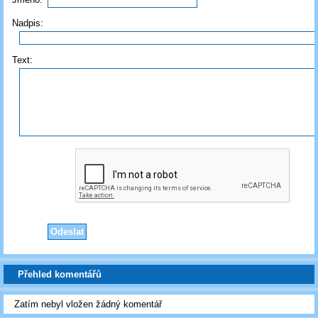
Nadpis:
Text:
Přehled komentářů
Zatím nebyl vložen žádný komentář