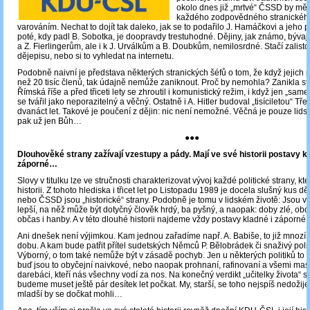
okolo dnes již „mrtvé“ ČSSD by měl
každého zodpovědného stranickéh
varováním. Nechat to dojít tak daleko, jak se to podařilo J. Hamáčkovi a jeh
poté, kdy padl B. Sobotka, je doopravdy trestuhodné. Dějiny, jak známo, bývají
a Z. Fierlingerům, ale i k J. Urválkům a B. Doubkům, nemilosrdné. Stačí zalisto
dějepisu, nebo si to vyhledat na internetu.
Podobně naivní je představa některých stranických šéfů o tom, že když jejich p
než 20 tisíc členů, tak údajně nemůže zaniknout. Proč by nemohla? Zanikla s
Římská říše a před třiceti lety se zhroutil i komunistický režim, i když jen „same
se tvářil jako neporazitelný a věčný. Ostatně i A. Hitler budoval „tisíciletou“ Třet
dvanáct let. Takové je poučení z dějin: nic není nemožné. Věčná je pouze lids
pak už jen Bůh…
●●●
Dlouhověké strany zažívají vzestupy a pády. Mají ve své historii postavy kl
záporné…
Slovy v titulku lze ve stručnosti charakterizovat vývoj každé politické strany, kt
historii. Z tohoto hlediska i třicet let po Listopadu 1989 je docela slušný kus dě
nebo ČSSD jsou „historické“ strany. Podobně je tomu v lidském životě: Jsou 
lepší, na něž může být dotyčný člověk hrdý, ba pyšný, a naopak: doby zlé, ob
občas i hanby. A v této dlouhé historii najdeme vždy postavy kladné i záporné.
Ani dnešek není výjimkou. Kam jednou zařadíme např. A. Babiše, to již mnozí z
dobu. A kam bude patřit přítel sudetských Němců P. Bělobrádek či snaživý polit
Výborný, o tom také nemůže být v zásadě pochyb. Jen u některých politiků to t
buď jsou to obyčejní naivkové, nebo naopak prohnaní, rafinovaní a všemi ma
darebáci, kteří nás všechny vodí za nos. Na konečný verdikt „učitelky života“ si
budeme muset ještě pár desítek let počkat. My, starší, se toho nejspíš nedožije
mladší by se dočkat mohli…