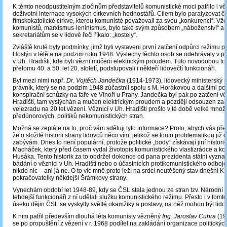
K těmto neodpustitelným zločinům představitelů komunistické moci patřilo i vě
doživotní internace vysokých církevních hodnostářů. Cílem bylo paralyzovat č
římskokatolické církve, kterou komunisté považovali za svou „konkurenci“. Vžd
komunistů, marxismus-leninismus, bylo také svým způsobem „náboženství“ a
sekretariátům se v lidové řeči říkalo: „kostely“.
Zvláště kruté byly podmínky, jimž byli vystaveni první zatčení odpůrci režimu p
Hostýn v létě a na podzim roku 1948. Výslechy těchto osob se odehrávaly v pr
v Uh. Hradišti, kde byli vězni mučeni elektrickým proudem. Tuto novodobou tor
přelomu 40. a 50. let 20. století, podstupovali i někteří lidovečtí funkcionáři.
Byl mezi nimi např.
Dr. Vojtěch Jandečka
(1914-1973), lidovecký ministerský ú
právník, který se na podzim 1948 zúčastnil spolu s M. Horákovou a dalšími po
konspirační schůzky na faře ve Vinoři u Prahy. Jandečka byl pak po zatčení v
Hradišti, tam vyslýchán a mučen elektrickým proudem a později odsouzen za
velezradu na 20 let vězení. Věznicí v Uh. Hradišti prošlo v té době velké množs
předúnorových, politiků nekomunistických stran.
Možná se zeptáte na to, proč vám sděluji tyto informace? Proto, abych vás pře
že o složité historii strany lidovců něco vím, jelikož se touto problematikou již 
zabývám. Dnes to není populární, protože politické „body“ získávají jiní historic
Macháček, který před časem vydal životopis komunistického vlastizrádce a ko
Husáka. Tento historik za to obdržel dokonce od pana prezidenta státní vyzn
bádání o věznici v Uh. Hradišti nebo o účastnících protikomunistického odboje
nikdo nic – ani já ne. O to víc mně proto leží na srdci neutěšený stav dnešní 
pokračovatelky někdejší Šrámkovy strany.
Vynechám období let 1948-89, kdy se ČSL stala jednou ze stran tzv. Národní fr
tehdejší funkcionáři z ní udělali služku komunistického režimu. Přesto i v tom
úseku dějin ČSL se vyskytly světlé okamžiky a postavy, na něž mohou být lidov
K nim patřil především dlouhá léta komunisty vězněný
Ing. Jaroslav Cuhra
(19
se po propuštění z vězení v r. 1968 podílel na zakládání organizace politickýc