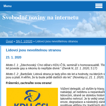
Menu
Svobodné noviny na internetu
Úvod
»
SN č. 1/2020
»
Lidovci jsou nevolitelnou stranou
Lidovci jsou nevolitelnou stranou
23. 1. 2020
Motto č. 1:
„Zdechovský: Chci dělat v KDU-ČSL seminář o homosexualitě. Třeb
let povede gay a nikomu to nepřijde divné.“
(Deník N, 22. 1. 2020, 5:17)
Motto č. 2:
„Bartošek: Lidová strana je tady přes sto let a hodnoty, na kterých vz
jsou a platí. A věřím, že tu bude ještě dalších sto let.“
(Novinky.cz, 21. 1. 2020, 
Fráterníci, zachraňte svou stranu!
Vážení delegáti, už slyším ty hlasy,
nabádají, ať neblbnu a nepanikařím
lidovcům, straně se stoletou historií
takového nehrozí. Je to velký omyl
eroze, degradace a následný záni
postihuje většinu tzv. tradičních str