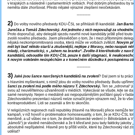
v krajských a následně i parlamentních volbách. Pod dobrým předsedou by se
neměla dále zhoršovat. Přesto nějaké výrazné zlepšení neočekávám.
─────
2)
Do volby nového předsedy KDU-ČSL se přihlásili tři kandidáti:
Jan Bartoš
Jurečka a Tomáš Zdechovský. Ani jednoho z nich nepovažuji za vhodného 
Proto doporučuji, aby delegáti sjezdu navrhli nové kandidáty ještě před touto 
zvolili nového předsedu. Jsem přesvědčen o tom, že i mezi přítomnými delegá
nějaká nezkompromitovaná osoba, která může ve volbách zvítězit.
Novým pře
měl být buď někdo starší a zkušenější, nejlépe z Moravy, nebo naopak někd
mladý, charizmatický, s „tahem na branku“.
Zvolíte-li kteréhokoliv z navrž
stagnaci, k neakcescho
kandidátů, odsoudíte tím KDU-ČSL pouze k další
k novým volebním neúspěchům a v konečném důsledku k postupnému záni
─────
3)
Jaké jsou šance navržených kandidátů na zvolení
? Dal jsem si tu práci
s hlavními myšlenkami, s nimiž jdou do volby nového předsedy. Budu upřímný
šanci za zvolení má podle mého názoru T. Zdechovský.
Ten se „odrovnal“ již
svou až neuvěřitelnou užvaněností v médiích. Vykecával se všude, kde se dalo
samé nesmysly. Nejen o mediálně asi nejpopulárnějším počítání gayů v řad
Zdechovského prezentaci názorů nelze označit jiným výrazem než, že to všec
kontraproduktivní. Lidi se zasmáli a tím to skončilo.
V religiózních regionech naší republiky (hlavně na Moravě) přece nemůže tento
kampaň, v níž hovoří o problematice homosexuality, o tom, že je KDU-ČSL toler
menšině, a už vůbec ne o tom, že dnešní lidovecké vedení (= Bělobrádek a Vý
„kámoši“) je vlastně nenáboženské a že ti křesťané jsou tady fakticky jakoby „n
absolutně nepřijatelné. Hlavně pro ty příští voliče, které by Zdechovský rád zís
udělat?