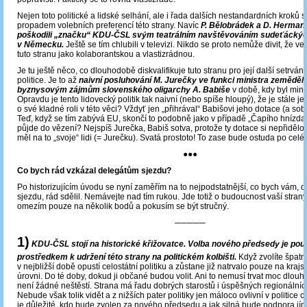
Nejen toto politické a lidské selhání, ale i řada dalších nestandardních kroků st
propadem volebních preferencí této strany. Navíc
P. Bělobrádek a D. Herman
poškodili „značku“ KDU-ČSL svým teatrálním navštěvováním sudeťáckýc
v Německu.
Ještě se tím chlubili v televizi. Nikdo se proto nemůže divit, že v
tuto stranu jako kolaborantskou a vlastizrádnou.
Je tu ještě něco, co dlouhodobě diskvalifikuje tuto stranu pro její další setrván
politice. Je to až
naivní posluhování M. Jurečky ve funkci ministra zeměděls
byznysovým zájmům slovenského oligarchy A. Babiše
v době, kdy byl mini
Opravdu je tento lidovecký politik tak naivní (nebo spíše hloupý), že je stále j
o své kladné roli v této věci? Vždyť jen „přihrával“ Babišovi jeho dotace (a sobě
Teď, když se tím zabývá EU, skončí to podobně jako v případě „Čapího hnízda
půjde do vězení? Nejspíš Jurečka, Babiš sotva, protože ty dotace si nepřidělo
měl na to „svoje“ lidi (= Jurečku). Svatá prostoto! To zase bude ostuda po celé
●●●
Co bych rád vzkázal delegátům sjezdu?
Po historizujícím úvodu se nyní zaměřím na to nejpodstatnější, co bych vám, 
sjezdu, rád sdělil. Nemávejte nad tím rukou. Jde totiž o budoucnost vaší strany
omezím pouze na několik bodů a pokusím se být stručný.
─────
1)
KDU-ČSL stojí na historické křižovatce. Volba nového předsedy je po
prostředkem k udržení této strany na politickém kolbišti.
Když zvolíte špatně
v nejbližší době opustí celostátní politiku a zůstane již natrvalo pouze na kraj
úrovni. Do té doby, dokud ji občané budou volit. Ani to nemusí trvat moc dlouh
není žádné neštěstí. Strana má řadu dobrých starostů i úspěšných regionálních
Nebude však tolik vidět a z nižších pater politiky jen máloco ovlivní v politice c
je důležité, kdo bude zvolen za nového předsedu a jak silná bude podpora jí