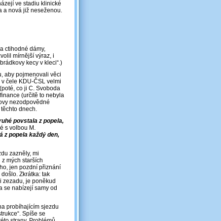
ázejí ve stadiu klinické
yta a nová již neseženou.
na ctihodné dámy,
olil mírnější výraz, i
brádkovy kecy v kleci“.)
hu, aby pojmenovali věci
u“ v čele KDU-ČSL velmi
 (poté, co ji C. Svoboda
finance (určitě to nebyla
dkovy nezodpovědné
 těchto dnech.
druhé povstala z popela,
é s volbou M.
vá z popela každý den,
zdu zazněly, mi
z mých starších
ého, jen pozdní přiznání
došlo. Zkrátka: tak
 i zezadu, je poněkud
a se nabízejí samy od
na probíhajícím sjezdu
trukce“. Spíše se
éto strany. Problémů,