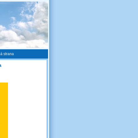
ná strana
a