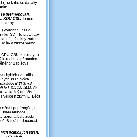
kdo, na koho se dá taky
rýle.
se přejmenovala.
na KDU-ČSL.
To není
to strany.
u. (Podobnou cestou
kratku: SD.) To proto, aby
 unie“, jež nikdy žádnou
“ sešlo a zůstal pouze
ce CDU-CSU se rozplynul
Tak trochu to připomíná
děného“ Babišova
ná chybička vloudila –
elných stranických
na lidová“?! Snad
lo k 31. 12. 1992.
Ale
. Ne každý umí číst a
s velice nízkým IQ. Léčit
možná i popřemýšlejí,
de. Jsem hluboce
zd upřena, byla zcela
kodě. Blízká budoucnost
ích politických stran,
ých volbách do