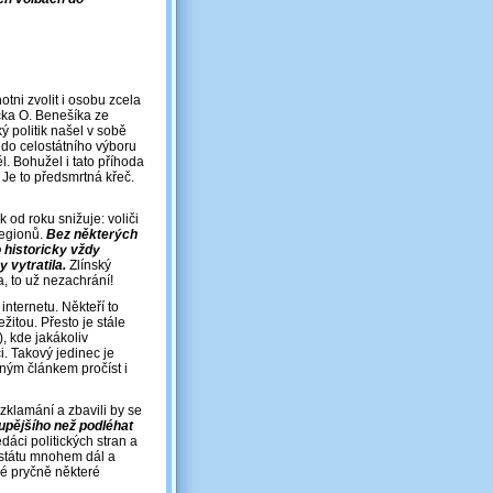
tni zvolit i osobu zcela
čka O. Benešíka ze
ý politik našel v sobě
ň do celostátního výboru
. Bohužel i tato příhoda
 Je to předsmrtná křeč.
k od roku snižuje: voliči
regionů.
Bez některých
 historicky vždy
vytratila.
Zlínský
, to už nezachrání!
internetu. Někteří to
žitou. Přesto je stále
), kde jakákoliv
. Takový jedinec je
ným článkem pročíst i
o zklamání a zbavili by se
loupějšího než podléhat
dáci politických stran a
 státu mnohem dál a
dé pryčně některé