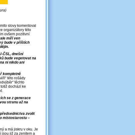
ura)
těmito slovy komentoval
ze organizátory této
 Tím ovšem pozitivní
ale míří ven
ý bude v příštích
dějin.
-ČSL, dnešní
roků bude vegetovat na
na ni nikdo ani
ř kompletně
éři“ této rošády
edvýběr“ těchto
totiž dochází ke
kl.
cích se z generace
svou stranu až na
 předsednictva zvolit
o místostarostu –
ný a má jiskru v oku. Je
í jsou již za zenitem a