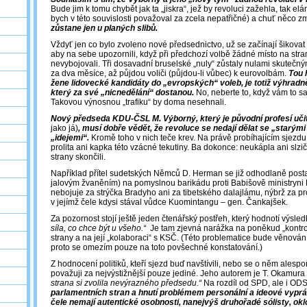
Bude jim k tomu chybět jak ta „jiskra“, jež by revoluci zažehla, tak e
bych v této souvislosti považoval za zcela nepatřičné) a chuť něco z
zůstane jen u planých slibů.
Vždyť jen co bylo zvoleno nové předsednictvo, už se začínají šikovat 
aby na sebe upozornili, když při předchozí volbě žádné místo na st
nevybojovali. Tři dosavadní bruselské „nuly“ zůstaly nulami skutečný
za dva měsíce, až půjdou voliči (půjdou-li vůbec) k eurovolbám.
Tou 
žene lidovecké kandidáty do „evropských“ voleb, je totiž výhradně
který za své „nicnedělání“ dostanou.
No, neberte to, když vám to sa
Takovou výnosnou „trafiku“ by doma nesehnali.
Nový předseda KDU-ČSL M. Výborný, který je původní profesí uči
jako já)
, musí dobře vědět, že revoluce se nedají dělat se „starým
„idejemi“.
Kromě toho v nich teče krev. Na právě probíhajícím sjez
prolita ani kapka této vzácné tekutiny. Ba dokonce: neukápla ani slzič
strany skončili.
Například přítel sudetských Němců D. Herman se již odhodlaně postavi
jalovým žvaněním) na pomyslnou barikádu proti Babišově ministryni
nebojuje za strýčka Bradyho ani za tibetského dalajlámu, nýbrž za pr
v jejímž čele kdysi stával vůdce Kuomintangu – gen. Čankajšek.
Za pozornost stojí ještě jeden čtenářský postřeh, který hodnotí výsled
síla, co chce být u všeho.“
Je tam zjevná narážka na poněkud „kontrov
strany a na její „kolaboraci“ s KSČ. (Této problematice bude věnová
proto se omezím pouze na toto povšechné konstatování.)
Z hodnocení politiků, kteří sjezd buď navštívili, nebo se o něm alespoň
považuji za nejvýstižnější pouze jediné. Jeho autorem je T. Okamura
strana si zvolila nevýrazného předsedu.“
Na rozdíl od SPD, ale i ODS
parlamentních stran a hnutí problémem personální a ideové vypr
čele nemají autentické osobnosti, nanejvýš druhořadé sólisty, 