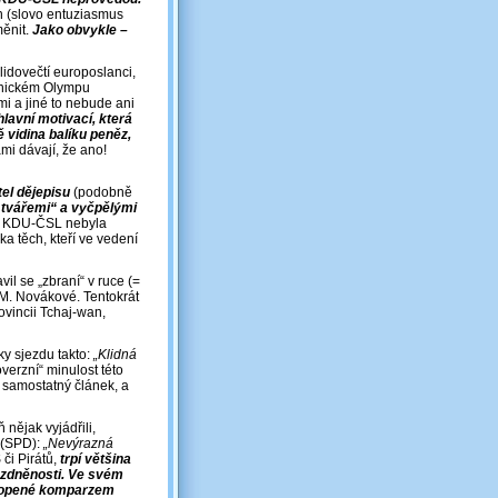
lán (slovo entuziasmus
měnit.
Jako obvykle –
lidovečtí europoslanci,
ranickém Olympu
mi a jiné to nebude ani
hlavní motivací, která
 vidina balíku peněz,
mi dávají, že ano!
tel dějepisu
(podobně
i tvářemi“ a vyčpělými
du KDU-ČSL nebyla
ka těch, kteří ve vedení
l se „zbraní“ v ruce (=
 M. Novákové. Tentokrát
ovincii Tchaj-wan,
ky sjezdu takto:
„Klidná
erzní“ minulost této
n samostatný článek, a
 nějak vyjádřili,
 (SPD):
„Nevýrazná
 či Pirátů,
trpí většina
ázdněnosti. Ve svém
oklopené komparzem