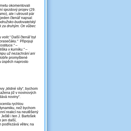
ernetu okomentovali
í sjezdový projev (29.
o), ale i utrousit pár
 jeden čtenář napsal:
oudružsko-budovatelský
ák za druhým. On vůbec
 volit.“
Další čtenář byl
o prasečáku.“
Připojuji
stituce.“ –
ška v kurníku.“ –
umpu už nezachrání ani
 dobře promyšlené
 na úspěch naprosto
y „klidné síly“, bychom
sažena již v novinových
rodává noviny“.
ocenila rychlou
 dynamiku, než bychom
tánní reakcí na neutěšený
eště i ten J. Bartošek
 jen další,
m podřezává větev, na