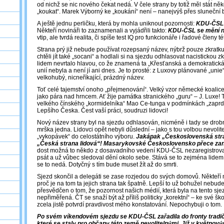
od nichž se nic nového čekat nedá. V čele strany by totiž měl stát ně
„koukat“. Marek Výborný ke „koukání“ není – nanejvýš přes sluneční b
A ještě jednu perličku, která by mohla uniknout pozornosti:
KDU-ČSL 
Někteří novináři to zaznamenali a vyjádřili takto:
KDU-ČSL se mění 
vtip, ale tvrdá realita, či spíše test IQ pro funkcionáře i řadové členy té
Strana prý již nebude používat rozepsaný název, nýbrž pouze zkratk
chtěli jít také „socani“ a hodlali si na sjezdu odhlasovat nacistickou z
lidem nevrtalo hlavou, co že znamená ta „Křesťanská a demokratická
unií nebyla a není jí ani dnes. Je to prosté: z Luxovy plánované „unie
velkohubý, nicneříkající, prázdný název.
Toť celé tajemství onoho „přejmenování“. Velký vzor německé koali
jako pára nad hrncem. Ať žije památka stranického „guru“ – J. Luxe! 
velkého čínského „kormidelníka“ Mao Ce-tunga v podmínkách „zapr
Lepšího Česka. Čest vaší práci, soudruzi lidovci!
Nový název strany byl na sjezdu odhlasován, nicméně i tady se drob
mrška jedna. Lidovci opět nebyli důslední – jako s tou volbou nevolit
„vykopávek“ do celostátního výboru.
Jakápak „Československá stra
„Česká strana lidová“! Masarykovské Československo přece zanik
dost možná to někdo z dosavadního vedení KDU-ČSL nezaregistroval
psát a už vůbec sledoval dění okolo sebe. Stává se to zejména lidem 
se to nedá. Dotyčný s tím bude muset žít až do smrti.
Sjezd skončil a delegáti se zase rozjedou do svých domovů. Někteří 
proč je na tom ta jejich strana tak špatně. Lepší to už bohužel nebu
přesvědčen o tom, že pozornost našich médií, která byla na tento sje
nepřiměřená. ČT se snaží být až příliš politicky „korektní“ – ke své š
zcela jistě potvrdí pravdivost mého konstatování. Nepochybuji o tom.
Po svém víkendovém sjezdu se KDU-ČSL zařadila do fronty tradičn
které se staly pro občany této země nevolitelnými. Již v květnov