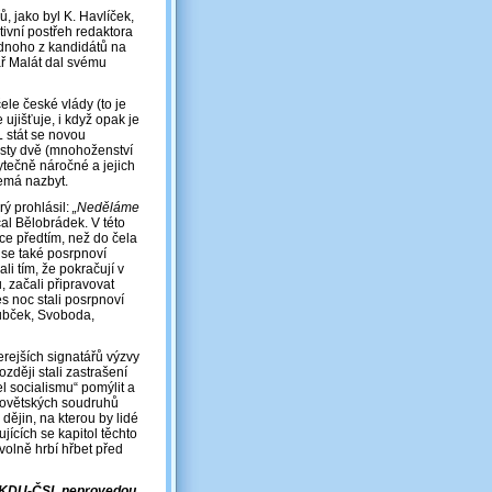
, jako byl K. Havlíček,
tivní postřeh redaktora
ednoho z kandidátů na
ář Malát dal svému
ele české vlády (to je
ujišťuje, i když opak je
 stát se novou
ěsty dvě (mnohoženství
ytečně náročné a jejich
nemá nazbyt.
ý prohlásil:
„Neděláme
al Bělobrádek. V této
átce předtím, než do čela
 se také posrpnoví
ali tím, že pokračují v
ů, začali připravovat
s noc stali posrpnoví
Dubček, Svoboda,
erejších signatářů výzvy
ozději stali zastrašení
el socialismu“ pomýlit a
 sovětských soudruhů
dějin, na kterou by lidé
jících se kapitol těchto
ovolně hrbí hřbet před
 v KDU-ČSL neprovedou.