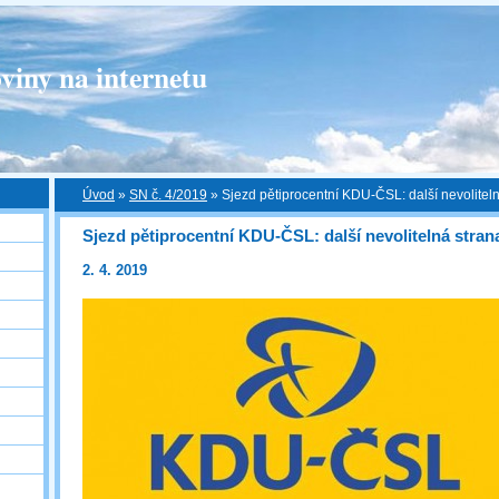
viny na internetu
Úvod
»
SN č. 4/2019
»
Sjezd pětiprocentní KDU-ČSL: další nevolitel
Sjezd pětiprocentní KDU-ČSL: další nevolitelná stran
2. 4. 2019