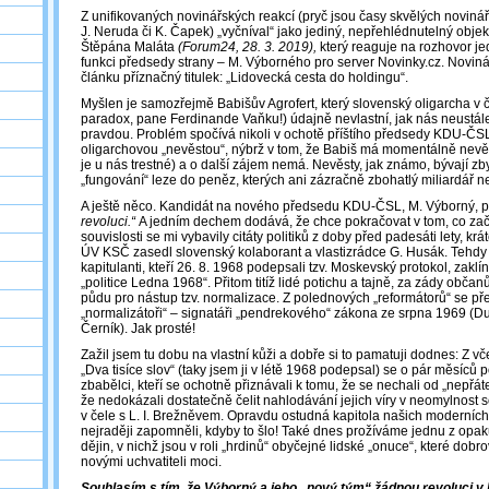
Z unifikovaných novinářských reakcí (pryč jsou časy skvělých novinářů
J. Neruda či K. Čapek) „vyčníval“ jako jediný, nepřehlédnutelný objek
Štěpána Maláta
(Forum24, 28. 3. 2019),
který reaguje na rozhovor j
funkci předsedy strany – M. Výborného pro server Novinky.cz. Novin
článku příznačný titulek: „Lidovecká cesta do holdingu“.
Myšlen je samozřejmě Babišův Agrofert, který slovenský oligarcha v č
paradox, pane Ferdinande Vaňku!) údajně nevlastní, jak nás neustále 
pravdou. Problém spočívá nikoli v ochotě příštího předsedy KDU-ČSL
oligarchovou „nevěstou“, nýbrž v tom, že Babiš má momentálně nev
je u nás trestné) a o další zájem nemá. Nevěsty, jak známo, bývají zb
„fungování“ leze do peněz, kterých ani zázračně zbohatlý miliardář 
A ještě něco. Kandidát na nového předsedu KDU-ČSL, M. Výborný, pr
revoluci.“
A jedním dechem dodává, že chce pokračovat v tom, co zač
souvislosti se mi vybavily citáty politiků z doby před padesáti lety, kr
ÚV KSČ zasedl slovenský kolaborant a vlastizrádce G. Husák. Tehdy
kapitulanti, kteří 26. 8. 1968 podepsali tzv. Moskevský protokol, zaklín
„politice Ledna 1968“. Přitom titíž lidé potichu a tajně, za zády občan
půdu pro nástup tzv. normalizace. Z polednových „reformátorů“ se pře
„normalizátoři“ – signatáři „pendrekového“ zákona ze srpna 1969 (
Černík). Jak prosté!
Zažil jsem tu dobu na vlastní kůži a dobře si to pamatuji dodnes: Z vč
„Dva tisíce slov“ (taky jsem ji v létě 1968 podepsal) se o pár měsíců p
zbabělci, kteří se ochotně přiznávali k tomu, že se nechali od „nepřát
že nedokázali dostatečně čelit nahlodávání jejich víry v neomylnost
v čele s L. I. Brežněvem. Opravdu ostudná kapitola našich moderních 
nejraději zapomněli, kdyby to šlo! Také dnes prožíváme jednu z opaku
dějin, v nichž jsou v roli „hrdinů“ obyčejné lidské „onuce“, které dobr
novými uchvatiteli moci.
Souhlasím s tím, že Výborný a jeho „nový tým“ žádnou revoluci