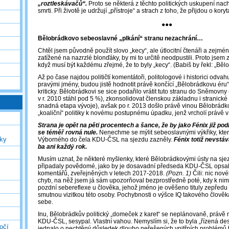
„roztleskávačů“.
Proto se některá z těchto politických uskupení nach
smrti. Při životě je udržují „přístroje“ a strach z toho, že přijdou o kor
●●●
Bělobrádkovo sebeoslavné „plkání“ stranu nezachrání…
Chtěl jsem původně použít slovo „kecy“, ale útlocitní čtenáři a zejmé
zatížené na nazrzlé blonďáky, by mi to určitě neodpustili. Proto jsem zv
když musí být každému zřejmé, že to byly „kecy“. (Babiš by řekl: „Bělo
Až po čase najdou političtí komentátoři, politologové i historici odva
pravými jmény, budou jistě hodnotit právě končící „Bělobrádkovu ér
kriticky. Bělobrádkovi se sice podařilo vrátit tuto stranu do Sněmovny
v r. 2010 stáhl pod 5 %), zkonsolidovat členskou základnu i stranické 
snadná etapa vývoje), avšak po r. 2013 došlo právě vinou Bělobrá
„koaliční“ politiky k novému postupnému úpadku, jenž vrcholí právě v
Strana je opět na pěti procentech a šance, že by jako Fénix již po
se téměř rovná nule.
Nenechme se mýlit sebeoslavnými výkřiky, kter
uky
Výborného do čela KDU-ČSL na sjezdu zazněly.
Fénix totiž nevstá
ba ani každý rok.
Musím uznat, že některé myšlenky, které Bělobrádkovými ústy na sje
připadaly povědomé, jako by je dosavadní předseda KDU-ČSL opsal 
komentářů, zveřejněných v letech 2017-2018.
(Pozn. 1)
Čili: nic nov
chyb, na něž jsem já sám upozorňoval bezprostředně poté, kdy k nim 
pozdní sebereflexe u člověka, jehož jméno je ověšeno tituly zepředu
smutnou vizitkou této osoby. Pochybnosti o výšce IQ takového člověk
sebe.
Inu, Bělobrádkův politický „domeček z karet“ se neplánovaně, právě 
KDU-ČSL, sesypal. Vlastní vahou. Nemyslím si, že to byla „řízená des
očí
jednalo o nechtěný důsledek dlouho neřešených vnitřních problémů t