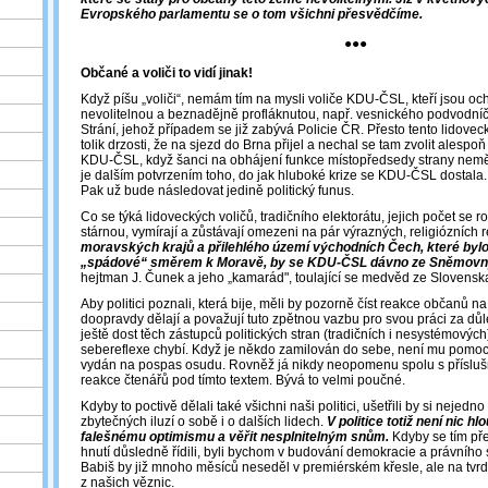
Evropského parlamentu se o tom všichni přesvědčíme.
●●●
Občané a voliči to vidí jinak!
Když píšu „voliči“, nemám tím na mysli voliče KDU-ČSL, kteří jsou ocho
nevolitelnou a beznadějně profláknutou, např. vesnického podvodní
Strání, jehož případem se již zabývá Policie ČR. Přesto tento lidoveck
tolik drzosti, že na sjezd do Brna přijel a nechal se tam zvolit alespo
KDU-ČSL, když šanci na obhájení funkce místopředsedy strany neměl
je dalším potvrzením toho, do jak hluboké krize se KDU-ČSL dostala.
Pak už bude následovat jedině politický funus.
Co se týká lidoveckých voličů, tradičního elektorátu, jejich počet se ro
stárnou, vymírají a zůstávají omezeni na pár výrazných, religiózních 
moravských krajů a přilehlého území východních Čech, které bylo
„spádové“ směrem k Moravě, by se KDU-ČSL dávno ze Sněmovny 
hejtman J. Čunek a jeho „kamarád", toulající se medvěd ze Slovenska
Aby politici poznali, která bije, měli by pozorně číst reakce občanů na 
doopravdy dělají a považují tuto zpětnou vazbu pro svou práci za důle
ještě dost těch zástupců politických stran (tradičních i nesystémových
sebereflexe chybí. Když je někdo zamilován do sebe, není mu pomoci
vydán na pospas osudu. Rovněž já nikdy neopomenu spolu s přísluš
reakce čtenářů pod tímto textem. Bývá to velmi poučné.
Kdyby to poctivě dělali také všichni naši politici, ušetřili by si nejedn
zbytečných iluzí o sobě i o dalších lidech.
V politice totiž není nic h
falešnému optimismu a věřit nesplnitelným snům.
Kdyby se tím pře
hnutí důsledně řídili, byli bychom v budování demokracie a právního
Babiš by již mnoho měsíců neseděl v premiérském křesle, ale na tvr
z našich věznic.