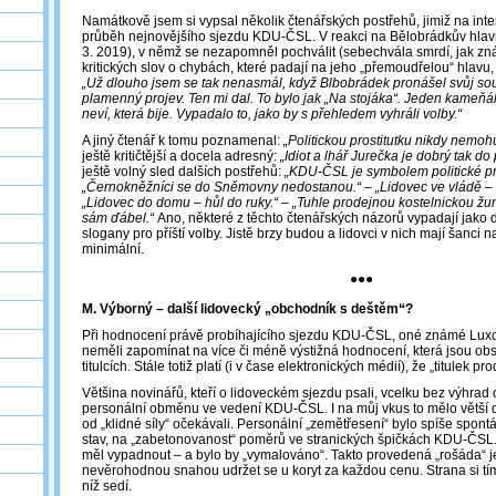
Namátkově jsem si vypsal několik čtenářských postřehů, jimiž na int
průběh nejnovějšího sjezdu KDU-ČSL. V reakci na Bělobrádkův hlavn
3. 2019), v němž se nezapomněl pochválit (sebechvála smrdí, jak znám
kritických slov o chybách, které padají na jeho „přemoudřelou“ hlavu,
„Už dlouho jsem se tak nenasmál, když Blbobrádek pronášel svůj s
plamenný projev. Ten mi dal. To bylo jak „Na stojáka“. Jeden kameň
neví, která bije. Vypadalo to, jako by s přehledem vyhráli volby.“
A jiný čtenář k tomu poznamenal:
„Politickou prostitutku nikdy nemohu
ještě kritičtější a docela adresný:
„Idiot a lhář Jurečka je dobrý tak d
ještě volný sled dalších postřehů:
„KDU-ČSL je symbolem politické pro
„Černokněžníci se do Sněmovny nedostanou.“ – „Lidovec ve vládě – li
„Lidovec do domu – hůl do ruky.“ – „Tuhle prodejnou kostelnickou ž
sám ďábel.“
Ano, některé z těchto čtenářských názorů vypadají jako
slogany pro příští volby. Jistě brzy budou a lidovci v nich mají šanci
minimální.
●●●
M. Výborný – další lidovecký „obchodník s deštěm“?
Při hodnocení právě probíhajícího sjezdu KDU-ČSL, oné známé Luxov
neměli zapomínat na více či méně výstižná hodnocení, která jsou ob
titulcích. Stále totiž platí (i v čase elektronických médií), že „titulek p
Většina novinářů, kteří o lidoveckém sjezdu psali, vcelku bez výhrad 
personální obměnu ve vedení KDU-ČSL. I na můj vkus to mělo větší
od „klidné síly“ očekávali. Personální „zemětřesení“ bylo spíše spon
stav, na „zabetonovanost“ poměrů ve stranických špičkách KDU-ČSL. J
měl vypadnout – a bylo by „vymalováno“. Takto provedená „rošáda“ je
nevěrohodnou snahou udržet se u koryt za každou cenu. Strana si tí
níž sedí.