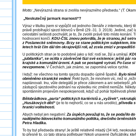
Motto:
„Nevýrazná strana si zvolila nevýrazného předsedu.“
(T. Okam
„Neskutečný jarmark marnosti“?
Výraz v titulku jsem si vypůjčil od jednoho čtenáře z internetu, který 
právě probíhající sjezd lidovců v Brně (29.-31. 3. 2019). Jediné, zač l
celostátní sešlosti pochválit, je to, že zvolili právě toto místo konání.
hodnocení končí.
KDU-ČSL znovu potvrdila, že je stranou, jež setrv
z Poslanecké sněmovny. Brzy se stane politickým subjektem, kter
letech hrát čím dál tím okrajovější roli, až zcela zmizí v propadlišti 
U politických stran je to podobné jako u lidí: rodí se, žijí a umírají.
KDU
„jubilantka“, se ocitla v závěrečné fázi své existence: ještě pár 
krajské a komunální úrovni. A pak se postupně vytratí. Po čase si 
nevzpomene.
V Čechách, jak známo, se zapomíná velice rychle.
I když: ne všechno na tomto sjezdu dopadlo úplně špatně.
Bylo témě
obměněno stranické vedení
. Řekl bych, že mnohem víc, než si „režis
naplánovali. Inu, vůle delegátů je přece zákonem a ani sebelepší „př
zástupců sjezdového jednání na výsledku nic změnit nemůže. Někdy 
spontánním projevům nespokojenosti, když už pohár trpělivosti přete
Bělobrádkova „parta“ politických kariéristů a „vyžírek“, rekrutují
„Husákových dětí“
(je to to nejhorší, co se u nás urodilo),
přivedla 
hranici volitelnosti.
Abych nebyl jen negativní:
Za úspěch považuji to, že se podařilo do
nadějného lidoveckého komunálního politika, dnešního brněnskéh
Petra Hladíka.
To by byl předseda strany! Je ještě relativně mladý (34 let), neokouka
to přesně to, co tato strana potřebuje! Nikoli unavené čtyřicátníky, kteř