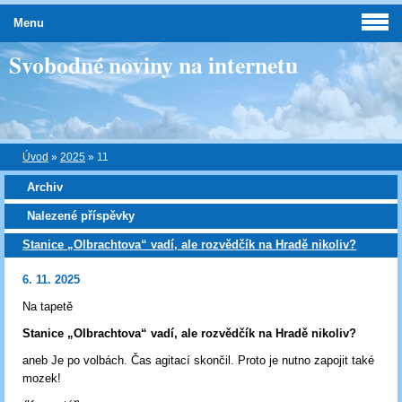
Menu
Svobodné noviny na internetu
Úvod
»
2025
»
11
Archiv
Nalezené příspěvky
Stanice „Olbrachtova“ vadí, ale rozvědčík na Hradě nikoliv?
6. 11. 2025
Na tapetě
Stanice „Olbrachtova“ vadí, ale rozvědčík na Hradě nikoliv?
aneb Je po volbách. Čas agitací skončil. Proto je nutno zapojit také
mozek!