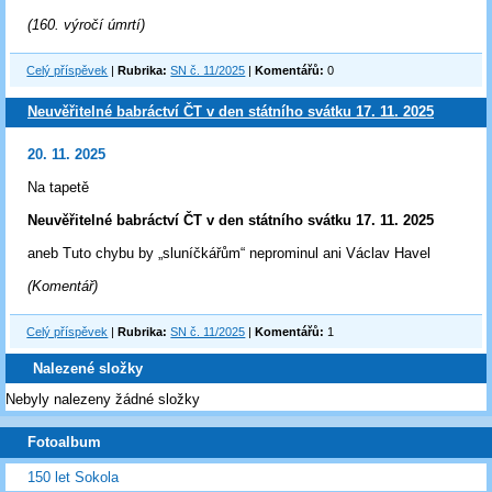
(160. výročí úmrtí)
Celý příspěvek
|
Rubrika:
SN č. 11/2025
|
Komentářů:
0
Neuvěřitelné babráctví ČT v den státního svátku 17. 11. 2025
20. 11. 2025
Na tapetě
Neuvěřitelné babráctví ČT v den státního svátku 17. 11. 2025
aneb Tuto chybu by „sluníčkářům“ neprominul ani Václav Havel
(Komentář)
Celý příspěvek
|
Rubrika:
SN č. 11/2025
|
Komentářů:
1
Nalezené složky
Nebyly nalezeny žádné složky
Fotoalbum
150 let Sokola