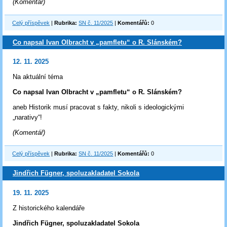
(Komentář)
Celý příspěvek
|
Rubrika:
SN č. 11/2025
|
Komentářů:
0
Co napsal Ivan Olbracht v „pamfletu“ o R. Slánském?
12. 11. 2025
Na aktuální téma
Co napsal Ivan Olbracht v „pamfletu“ o R. Slánském?
aneb Historik musí pracovat s fakty, nikoli s ideologickými
„narativy“!
(Komentář)
Celý příspěvek
|
Rubrika:
SN č. 11/2025
|
Komentářů:
0
Jindřich Fügner, spoluzakladatel Sokola
19. 11. 2025
Z historického kalendáře
Jindřich Fügner, spoluzakladatel Sokola