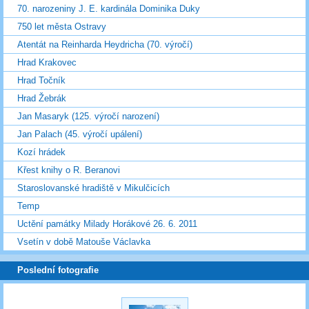
70. narozeniny J. E. kardinála Dominika Duky
750 let města Ostravy
Atentát na Reinharda Heydricha (70. výročí)
Hrad Krakovec
Hrad Točník
Hrad Žebrák
Jan Masaryk (125. výročí narození)
Jan Palach (45. výročí upálení)
Kozí hrádek
Křest knihy o R. Beranovi
Staroslovanské hradiště v Mikulčicích
Temp
Uctění památky Milady Horákové 26. 6. 2011
Vsetín v době Matouše Václavka
Poslední fotografie