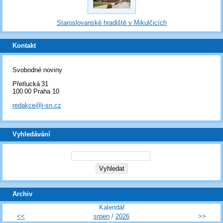
Staroslovanské hradiště v Mikulčicích
Kontakt
Svobodné noviny
Přetlucká 31
100 00 Praha 10
redakce@i-sn.cz
Vyhledávání
Archiv
Kalendář
<<
srpen
/
2026
>>