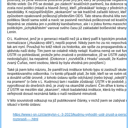
potvrdily, že jsme vědomě podcenili ještě jiný jev, který se podepsal negativn
těchto voleb: Do PS se dostali „po zádech“ koaličních partnerů, ba dokonce sp
zcela noví politici (mladí a hlavně ženy), kteří „přeskákali“ kolegy z předních 
kandidátky. K nejúspěšnějším „skokanům“ se tak tradičně zařadili lidovci, kteří 
způsobem opakovaně poškozují především ODS. Tato strana dlouhá léta svo
politikou škodí sama sobě a navíc se pasivně nechává poškozovat od koaliční
Nejedná se zdaleka jen o
politický kanibalismus
, ale i o jistou formu
masochi
politickým „úchylkářstvím“ varoval svého času již zakladatel bolševické strany –
Lenin.
O L. Kudrnovi, jenž je o generaci mladší než já a který patří k typickým produk
normalizace („Husákovy děti“), nepíši poprvé. Nikdy jsem ho za nic nepochvál
tak ani nyní. Považuji ho totiž nikoli za historika, ale spíše za propagandistu a 
aktivistu naší doby. Tím jsem se ostatně nikdy netajil: Kudrna nemá ve své funk
ÚSTR co pohledávat, protože jeho znalosti o problematice, jíž se ÚSTR zabývá
nedostačující, ba nepatrné. (Dokonce i „rozvědčík z Hradu“ usoudil, že Kudrn
zvaný Čuňas, není osobou, která by byla vhodná pro povýšení.)
Také já jsem toho názoru, že paměťová instituce tohoto typu si zaslouží skute
respektovaného odborníka. I v tomto případě platí, že lidé, kteří se ve svém ob
a dosáhli určité úrovně, z tohoto ústavu spíše odcházejí (nebo bývají „odejiti“)
na prameni“ (v čele s L. Kudrnou) tam i nadále zůstávají. ÚSTR v té podobě, j
vyprofiloval do dnešních dnů, je zralý na okamžité zrušení. Čím dříve k tomu do
Z ÚSTR se mezitím stal „skanzen“, nikoli badatelská instituce, která by měla př
veřejnosti dosud neznámá fakta o naší nedávné minulosti.
V této souvislosti odkazuji na již publikované články, v nichž jsem se zabýval
situací v tomto ústavu:
https://www.i-sn.cz/clanky/sn-c.-3-2023/kudrnu-vyhodit--ustr-zrusit-a-person
rozprasit----.html