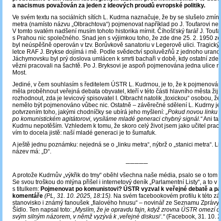
a nacismus považován za jeden z ideových proudů evropské politiky.
Ve svém textu na sociálních sítích L. Kudrna naznačuje, že by se slušelo zmín
metra (namísto názvu „Olbrachtova“) pojmenovat například po J. Toufarovi neb
V tomto svatém nadšení musím tohoto historika mírnit. Číhošťský farář J. Touf
s Prahou nic společného. Snad jen s výjimkou toho, že zde dne 25. 2. 1950 ze
byl neúspěšně operován v tzv. Borůvkově sanatoriu v Legerově ulici. Tragický
letce RAF J. Brykse dojímá i mě. Podle svědectví spoluvězňů z jednoho urano
Jáchymovsku byl prý doslova umlácen k smrti bachaři v době, kdy ostatní zde
vězni pracovali na šachtě. Po J. Bryksovi je aspoň pojmenována jedna ulice na
Most.
Jediné, v čem souhlasím s ředitelem ÚSTR L. Kudrnou, je to, že k pojmenován
měla proběhnout veřejná debata obyvatel, kteří v této části hlavního města žijí
rozhodnout, zda je levicový spisovatel I. Olbracht natolik „toxickou“ osobou, že
nemělo být pojmenováno vůbec nic. Ostatně – závěrečné sdělení L. Kudrny je
potvrzením toho, jakými chodníčky se ubírá jeho myšlení:
„Pokud novou linku
po komunistickém agitátorovi, vysíláme mladé generaci chybný signál.“
Ani tad
Kudrnu nepotěším. Vzhledem k tomu, že skoro celý život jsem jako učitel prac
vím to docela jistě: naší mladé generaci je to šumafuk.
A ještě jednu poznámku: nejedná se o „linku metra“, nýbrž o „stanici metra“. Li
název má: „D“.
─────
A protože Kudrnův „výkřik do tmy“ oběhl všechna naše média, psalo se o tom 
Se svou troškou do mlýna přišel i internetový deník „Parlamentní Listy“, a to v 
s titulkem:
Pojmenovat po komunistovi? ÚSTR vyzval k veřejné debatě a pa
komentáře
(PL, 31. 10. 2025, 18:15).
Na svém facebookovém profilu k této zále
stanovisko i známý fanoušek „fialového hnusu“ – novinář ze Seznamu Zprávy 
Šídlo. Ten napsal toto:
„Myslím, že je opravdu fajn, když zrovna ÚSTR omezí 
svým silným názorem, v němž vyzývá k ‚veřejné diskusi‘.“
(Facebook, 31. 10. 2