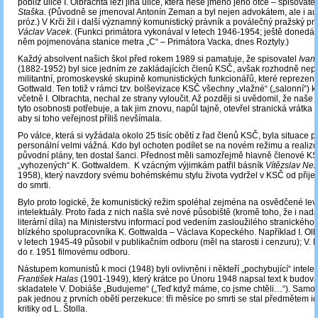
poblíž ulice I. Olbrachta leží jiná ulice, která nese jméno jeho otce – spisovate
Staška
. (Původně se jmenoval Antonín Zeman a byl nejen advokátem, ale i a
próz.) V Krči žil i další významný komunistický právník a poválečný pražský pr
Václav Vacek
. (Funkci primátora vykonával v letech 1946-1954; ještě donedá
něm pojmenována stanice metra „C“ – Primátora Vacka, dnes Roztyly.)
Každý absolvent našich škol před rokem 1989 si pamatuje, že spisovatel
Ivan
(1882-1952) byl sice jedním ze zakládajících členů KSČ, avšak rozhodně nepat
militantní, promoskevské skupině komunistických funkcionářů, které reprezent
Gottwald. Ten totiž v rámci tzv. bolševizace KSČ všechny „vlažné“ („salonní“) k
včetně I. Olbrachta, nechal ze strany vyloučit. Až později si uvědomil, že naše 
tyto osobnosti potřebuje, a tak jim znovu, napůl tajně, otevřel stranická vrátka 
aby si toho veřejnost příliš nevšímala.
Po válce, která si vyžádala okolo 25 tisíc obětí z řad členů KSČ, byla situace p
personální velmi vážná. Kdo byl ochoten podílet se na novém režimu a realizo
původní plány, ten dostal šanci. Přednost měli samozřejmě hlavně členové KS
„vyhozených“ K. Gottwaldem. K vzácným výjimkám patřil básník
Vítězslav Nez
1958), který navzdory svému bohémskému stylu života vydržel v KSČ od přijetí
do smrti.
Bylo proto logické, že komunistický režim spoléhal zejména na osvědčené lev
intelektuály. Proto řada z nich našla své nové působiště (kromě toho, že i nadá
literární díla) na Ministerstvu informací pod vedením zasloužilého stranického
blízkého spolupracovníka K. Gottwalda – Václava Kopeckého. Například I. Olb
v letech 1945-49 působil v publikačním odboru (měl na starosti i cenzuru); V. 
do r. 1951 filmovému odboru.
Nástupem komunistů k moci (1948) byli ovlivněni i někteří „pochybující“ intele
František Halas
(1901-1949), který krátce po Únoru 1948 napsal text k budova
skladatele V. Dobiáše „Budujeme“ („Teď když máme, co jsme chtěli…“). Samot
pak jednou z prvních obětí perzekuce: tři měsíce po smrti se stal předmětem i
kritiky od L. Štolla.