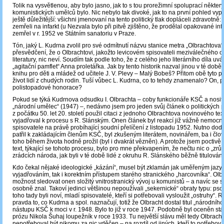
Tolik na vysvětlenou, aby bylo jasno, jak to s tou prorežimní spoluprací někter
komunistických umělců bylo. Nic nebylo tak divoké, jak to na první pohled vyp
ještě důležitější: všichni jmenovaní na tento politický tlak dopláceli zdravotně:
zemřeli na infarkt (u Nezvala bylo při pitvě zjištěno, že prodělal opakované infa
zemřel v r. 1952 ve Státním sanatoriu v Praze.
Tón, jaký L. Kudrna zvolil pro své odmítnutí názvu stanice metra „Olbrachtova
přesvědčení, že o Olbrachtovi, jakožto levicovém spisovateli meziválečného o
literatury, nic neví. Soudím tak podle toho, že z celého jeho literárního díla uv
„agitační pamflet“ Anna proletářka. Jak by tento historik nazval jinou v té době
knihu pro děti a mládež od učitele J. V. Plevy – Malý Bobeš? Přitom obě tyto p
život lidí z chudých rodin. Tuší vůbec L. Kudrna, co to tehdy znamenalo? On, p
polistopadové honorace?
Pokud se týká Kudrnova odsudku I. Olbrachta – coby funkcionáře KSČ a nositel
„národní umělec“ (1947) ‒, nedávno jsem pro jeden svůj článek o politických
z počátku 50. let 20. století použil citaci z jednoho Olbrachtova novinového te
vyjadřoval k procesu s R. Slánským. Onen článek byl reakcí již vážně nemoc
spisovatele na právě probíhající soudní přelíčení z listopadu 1952. Nutno doda
patřil k zakládajícím členům KSČ, byl zkušeným literátem, novinářem, ba i člo
toho během života hodně prožil (byl i dvakrát vězněn). A protože jsem poctivě 
text, týkající se tohoto procesu, bylo pro mne překvapením, že nečtu nic o „zrů
zrádcích národa, jak byli v té době lidé z okruhu R. Slánského běžně titulováni
Kdo čekal nějaké ideologické „kázání“, musel být zklamán jak uměřeným jaz
vyjadřováním, tak i korektním přístupem starého stranického „harcovníka“. Olb
možnost sledovat onen složitý vnitrostranický vývoj u komunistů – a navíc se
osobně znal. Takoví jedinci většinou nepoužívali „sekernické“ obraty typu: psov
toho tady byli noví, mladí spisovatelé, kteří si potřebovali vysloužit „ostruhy“.
pravda to, co Kudrna a spol. naznačují, totiž že Olbracht dostal titul „národníh
nástupu KSČ k moci v r. 1948. Bylo to již v roce 1947. Podobně byl oceněn stá
prózu Nikola Šuhaj loupežník v roce 1933. Tu největší slávu měl tedy Olbracht
nepotřeboval být nikomu za nic vděčen – na rozdíl od jiných, kteří to potřebova