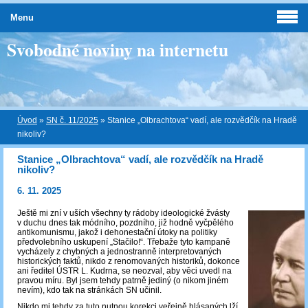
Menu
Svobodné noviny na internetu
Úvod
»
SN č. 11/2025
»
Stanice „Olbrachtova“ vadí, ale rozvědčík na Hradě
nikoliv?
Stanice „Olbrachtova“ vadí, ale rozvědčík na Hradě
nikoliv?
6. 11. 2025
Ještě mi zní v uších všechny ty rádoby ideologické žvásty
v duchu dnes tak módního, pozdního, již hodně vyčpělého
antikomunismu, jakož i dehonestační útoky na politiky
předvolebního uskupení „Stačilo!“. Třebaže tyto kampaně
vycházely z chybných a jednostranně interpretovaných
historických faktů, nikdo z renomovaných historiků, dokonce
ani ředitel ÚSTR L. Kudrna, se neozval, aby věci uvedl na
pravou míru. Byl jsem tehdy patrně jediný (o nikom jiném
nevím), kdo tak na stránkách SN učinil.
Nikdo mi tehdy za tuto nutnou korekci veřejně hlásaných lží