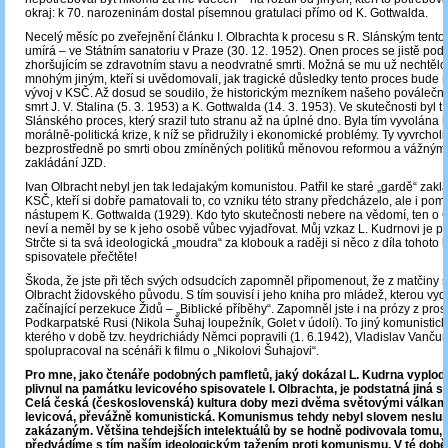
okraj: k 70. narozeninám dostal písemnou gratulaci přímo od K. Gottwalda.
Necelý měsíc po zveřejnění článku I. Olbrachta k procesu s R. Slánským tento
umírá – ve Státním sanatoriu v Praze (30. 12. 1952). Onen proces se jistě pod
zhoršujícím se zdravotním stavu a neodvratné smrti. Možná se mu už nechtělo 
mnohým jiným, kteří si uvědomovali, jak tragické důsledky tento proces bude m
vývoj v KSČ. Až dosud se soudilo, že historickým mezníkem našeho poválečn
smrt J. V. Stalina (5. 3. 1953) a K. Gottwalda (14. 3. 1953). Ve skutečnosti byl
Slánského proces, který srazil tuto stranu až na úplné dno. Byla tím vyvolána
morálně-politická krize, k níž se přidružily i ekonomické problémy. Ty vyvrcholi
bezprostředně po smrti obou zmíněných politiků měnovou reformou a vážnými 
zakládání JZD.
Ivan Olbracht nebyl jen tak ledajakým komunistou. Patřil ke staré „gardě“ zakl
KSČ, kteří si dobře pamatovali to, co vzniku této strany předcházelo, ale i po
nástupem K. Gottwalda (1929). Kdo tyto skutečnosti nebere na vědomí, ten o O
neví a neměl by se k jeho osobě vůbec vyjadřovat. Můj vzkaz L. Kudrnovi je pr
Strčte si ta svá ideologická „moudra“ za klobouk a raději si něco z díla tohoto
spisovatele přečtěte!
Škoda, že jste při těch svých odsudcích zapomněl připomenout, že z matčiny s
Olbracht židovského původu. S tím souvisí i jeho kniha pro mládež, kterou vyd
začínající perzekuce Židů – „Biblické příběhy“. Zapomněl jste i na prózy z pros
Podkarpatské Rusi (Nikola Šuhaj loupežník, Golet v údolí). To jiný komunistick
kterého v době tzv. heydrichiády Němci popravili (1. 6.1942), Vladislav Vančur
spolupracoval na scénáři k filmu o „Nikolovi Šuhajovi“.
Pro mne, jako čtenáře podobných pamfletů, jaký dokázal L. Kudrna vyplodit
plivnul na památku levicového spisovatele I. Olbrachta, je podstatná jiná s
Celá česká (československá) kultura doby mezi dvěma světovými válkami
levicová, převážně komunistická. Komunismus tehdy nebyl slovem neslu
zakázaným. Většina tehdejších intelektuálů by se hodně podivovala tomu, 
předvádíme s tím naším ideologickým tažením proti komunismu. V té době 