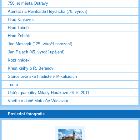
750 let města Ostravy
Atentát na Reinharda Heydricha (70. výročí)
Hrad Krakovec
Hrad Točník
Hrad Žebrák
Jan Masaryk (125. výročí narození)
Jan Palach (45. výročí upálení)
Kozí hrádek
Křest knihy o R. Beranovi
Staroslovanské hradiště v Mikulčicích
Temp
Uctění památky Milady Horákové 26. 6. 2011
Vsetín v době Matouše Václavka
Poslední fotografie