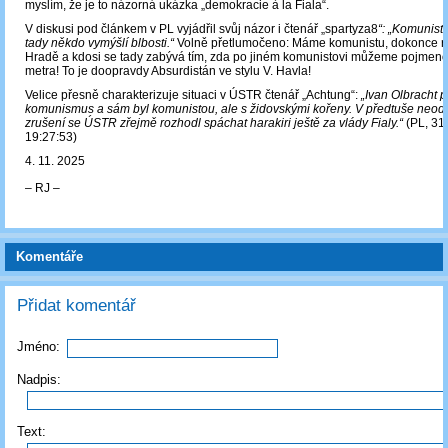
myslím, že je to názorná ukázka „demokracie à la Fiala“.
V diskusi pod článkem v PL vyjádřil svůj názor i čtenář „spartyza8
“: „Komunist
tady někdo vymýšlí blbosti.“
Volně přetlumočeno: Máme komunistu, dokonce r
Hradě a kdosi se tady zabývá tím, zda po jiném komunistovi můžeme pojmenov
metra! To je doopravdy Absurdistán ve stylu V. Havla!
Velice přesně charakterizuje situaci v ÚSTR čtenář „Achtung“:
„Ivan Olbracht 
komunismus a sám byl komunistou, ale s židovskými kořeny. V předtuše neod
zrušení se ÚSTR zřejmě rozhodl spáchat harakiri ještě za vlády Fialy.“
(PL, 31.
19:27:53)
4. 11. 2025
‒ RJ ‒
Komentáře
Přidat komentář
Jméno:
Nadpis:
Text: