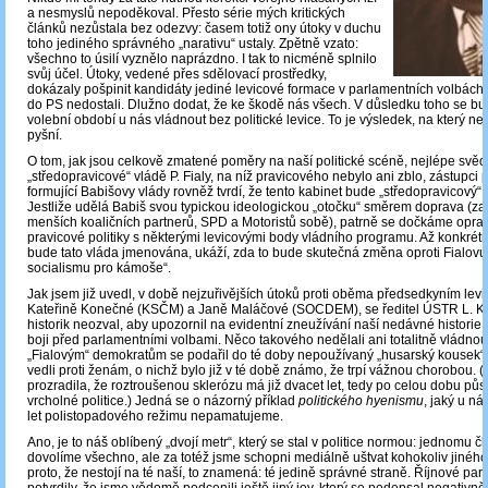
a nesmyslů nepoděkoval. Přesto série mých kritických
článků nezůstala bez odezvy: časem totiž ony útoky v duchu
toho jediného správného „narativu“ ustaly. Zpětně vzato:
všechno to úsilí vyznělo naprázdno. I tak to nicméně splnilo
svůj účel. Útoky, vedené přes sdělovací prostředky,
dokázaly pošpinit kandidáty jediné levicové formace v parlamentních volbách n
do PS nedostali. Dlužno dodat, že ke škodě nás všech. V důsledku toho se bu
volební období u nás vládnout bez politické levice. To je výsledek, na který 
pyšní.
O tom, jak jsou celkově zmatené poměry na naší politické scéně, nejlépe svědč
„středopravicové“ vládě P. Fialy, na níž pravicového nebylo ani zblo, zástupci 
formující Babišovy vlády rovněž tvrdí, že tento kabinet bude „středopravicový“
Jestliže udělá Babiš svou typickou ideologickou „otočku“ směrem doprava (za
menších koaličních partnerů, SPD a Motoristů sobě), patrně se dočkáme opr
pravicové politiky s některými levicovými body vládního programu. Až konkrétní
bude tato vláda jmenována, ukáží, zda to bude skutečná změna oproti Fialov
socialismu pro kámoše“.
Jak jsem již uvedl, v době nejzuřivějších útoků proti oběma předsedkyním levi
Kateřině Konečné (KSČM) a Janě Maláčové (SOCDEM), se ředitel ÚSTR L. Ku
historik neozval, aby upozornil na evidentní zneužívání naší nedávné historie 
boji před parlamentními volbami. Něco takového nedělali ani totalitně vládnou
„Fialovým“ demokratům se podařil do té doby nepoužívaný „husarský kousek“:
vedli proti ženám, o nichž bylo již v té době známo, že trpí vážnou chorobou.
prozradila, že roztroušenou sklerózu má již dvacet let, tedy po celou dobu pů
vrcholné politice.) Jedná se o názorný příklad
politického hyenismu
, jaký u ná
let polistopadového režimu nepamatujeme.
Ano, je to náš oblíbený „dvojí metr“, který se stal v politice normou: jednomu č
dovolíme všechno, ale za totéž jsme schopni mediálně uštvat kohokoliv jiného
proto, že nestojí na té naší, to znamená: té jedině správné straně. Říjnové par