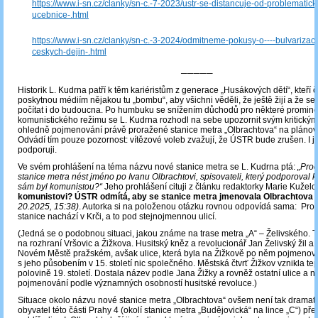
https://www.i-sn.cz/clanky/sn-c.-7-2023/ustr-se-distancuje-od-problematick
ucebnice-.html
https://www.i-sn.cz/clanky/sn-c.-3-2024/odmitneme-pokusy-o----bulvarizaci-
ceskych-dejin-.html
─────
Historik L. Kudrna patří k těm kariéristům z generace „Husákových dětí“, kteří 
poskytnou médiím nějakou tu „bombu“, aby všichni věděli, že ještě žijí a že se
počítat i do budoucna. Po humbuku se snížením důchodů pro některé promine
komunistického režimu se L. Kudrna rozhodl na sebe upozornit svým kritický
ohledně pojmenování právě proražené stanice metra „Olbrachtova“ na plánova
Odvádí tím pouze pozornost: vítězové voleb zvažují, že ÚSTR bude zrušen. I j
podporuji.
Ve svém prohlášení na téma názvu nové stanice metra se L. Kudrna ptá:
„Pro
stanice metra nést jméno po Ivanu Olbrachtovi, spisovateli, který podporoval
sám byl komunistou?“
Jeho prohlášení cituji z článku redaktorky Marie Kužel
komunistovi? ÚSTR odmítá, aby se stanice metra jmenovala Olbrachtova
20.2025, 15:38)
. Autorka si na položenou otázku rovnou odpovídá sama: Proto
stanice nachází v Krči, a to pod stejnojmennou ulicí.
(Jedná se o podobnou situaci, jakou známe na trase metra „A“ – Želivského. Ta
na rozhraní Vršovic a Žižkova. Husitský kněz a revolucionář Jan Želivský žil a
Novém Městě pražském, avšak ulice, která byla na Žižkově po něm pojmeno
s jeho působením v 15. století nic společného. Městská čtvrť Žižkov vznikla tep
polovině 19. století. Dostala název podle Jana Žižky a rovněž ostatní ulice a n
pojmenování podle významných osobností husitské revoluce.)
Situace okolo názvu nové stanice metra „Olbrachtova“ ovšem není tak dramat
obyvatel této části Prahy 4 (okolí stanice metra „Budějovická“ na lince „C“) pře