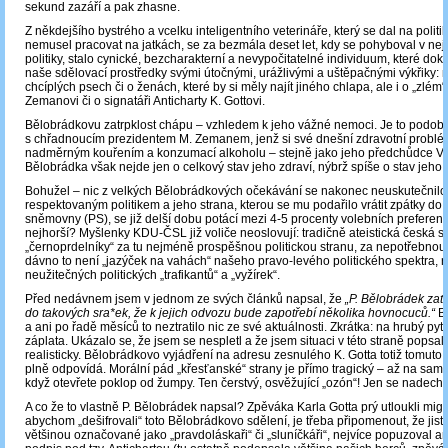
sekund zazáří a pak zhasne.
Z někdejšího bystrého a vcelku inteligentního veterináře, který se dal na politi
nemusel pracovat na jatkách, se za bezmála deset let, kdy se pohyboval v nej
politiky, stalo cynické, bezcharakterní a nevypočitatelné individuum, které do
naše sdělovací prostředky svými útočnými, urážlivými a uštěpačnými výkřiky: 
chcíplých psech či o ženách, které by si měly najít jiného chlapa, ale i o „zlém
Zemanovi či o signatáři Anticharty K. Gottovi.
Bělobrádkovu zatrpklost chápu – vzhledem k jeho vážné nemoci. Je to podob
s chřadnoucím prezidentem M. Zemanem, jenž si své dnešní zdravotní problé
nadměrným kouřením a konzumací alkoholu – stejně jako jeho předchůdce V.
Bělobrádka však nejde jen o celkový stav jeho zdraví, nýbrž spíše o stav jeho 
Bohužel ‒ nic z velkých Bělobrádkových očekávání se nakonec neuskutečnilo:
respektovaným politikem a jeho strana, kterou se mu podařilo vrátit zpátky d
sněmovny (PS), se již delší dobu potácí mezi 4-5 procenty volebních preferencí
nejhorší? Myšlenky KDU-ČSL již voliče neoslovují: tradičně ateistická česká 
„černoprdelníky“ za tu nejméně prospěšnou politickou stranu, za nepotřebnou
dávno to není „jazýček na vahách“ našeho pravo-levého politického spektra, n
neužitečných politických „trafikantů“ a „vyžírek“.
Před nedávnem jsem v jednom ze svých článků napsal, že
„P. Bělobrádek za
do takových sra*ek, že k jejich odvozu bude zapotřebí několika hovnocuců.“
B
a ani po řadě měsíců to neztratilo nic ze své aktuálnosti. Zkrátka: na hrubý pyt
záplata. Ukázalo se, že jsem se nespletl a že jsem situaci v této straně popsal
realisticky. Bělobrádkovo vyjádření na adresu zesnulého K. Gotta totiž tomuto 
plně odpovídá. Morální pád „křesťanské“ strany je přímo tragický – až na sam
když otevřete poklop od žumpy. Ten čerstvý, osvěžující „ozón“! Jen se nadech
A co že to vlastně P. Bělobrádek napsal? Zpěváka Karla Gotta prý utloukli migr
abychom „dešifrovali“ toto Bělobrádkovo sdělení, je třeba připomenout, že jisté 
většinou označované jako „pravdoláskaři“ či „sluníčkáři“, nejvíce popuzoval an