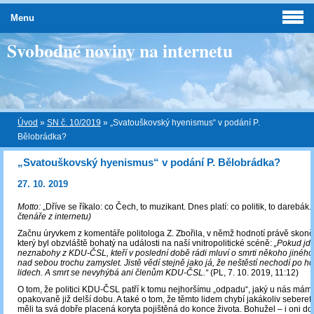
Menu
Svobodné noviny na internetu
Úvod
»
SN č. 10/2019
»
„Svatouškovský hyenismus“ v podání P.
Bělobrádka?
„Svatouškovský hyenismus“ v podání P. Bělobrádka?
27. 10. 2019
Motto:
„Dříve se říkalo: co Čech, to muzikant. Dnes platí: co politik, to darebá
čtenáře z internetu)
Začnu úryvkem z komentáře politologa Z. Zbořila, v němž hodnotí právě skonč
který byl obzvláště bohatý na události na naší vnitropolitické scéně:
„Pokud jde
neznabohy z KDU-ČSL, kteří v poslední době rádi mluví o smrti někoho jiného
nad sebou trochu zamyslet. Jistě vědí stejně jako já, že neštěstí nechodí po ho
lidech. A smrt se nevyhýbá ani členům KDU-ČSL.“
(PL, 7. 10. 2019, 11:12)
O tom, že politici KDU-ČSL patří k tomu nejhoršímu „odpadu“, jaký u nás mám
opakovaně již delší dobu. A také o tom, že těmto lidem chybí jakákoliv seberef
měli ta svá dobře placená koryta pojištěná do konce života. Bohužel – i oni do