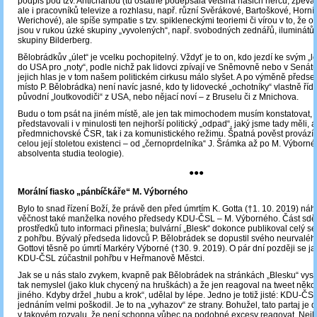
podpis pod tzv. Antichartou (tu ostatně podepsala většina našich herců, zpěvák
ale i pracovníků televize a rozhlasu, např. různí Svěrákové, Bartoškové, Horní
Werichové), ale spíše sympatie s tzv. spikleneckými teoriemi či vírou v to, že o
jsou v rukou úzké skupiny „vyvolených“, např. svobodných zednářů, iluminátů 
skupiny Bilderberg.
Bělobrádkův „úlet“ je vcelku pochopitelný. Vždyť je to on, kdo jezdí ke svým „
do USA pro „noty“, podle nichž pak lidovci zpívají ve Sněmovně nebo v Senát
jejich hlas je v tom našem politickém cirkusu málo slyšet. A po výměně předs
místo P. Bělobrádka) není navíc jasné, kdo ty lidovecké „ochotníky“ vlastně řídí: 
původní „loutkovodiči“ z USA, nebo nějací noví – z Bruselu či z Mnichova.
Budu o tom psát na jiném místě, ale jen tak mimochodem musím konstatovat, ž
představovali i v minulosti ten nejhorší politický „odpad“, jaký jsme tady měli, a
předmnichovské ČSR, tak i za komunistického režimu. Špatná pověst provází t
celou její stoletou existenci – od „černoprdelníka“ J. Šrámka až po M. Výborn
absolventa studia teologie).
●●●
Morální fiasko „pánbíčkáře“ M. Výborného
Bylo to snad řízení Boží, že právě den před úmrtím K. Gotta (†1. 10. 2019) náh
věčnost také manželka nového předsedy KDU-ČSL – M. Výborného. Část sdě
prostředků tuto informaci přinesla; bulvární „Blesk“ dokonce publikoval celý seri
z pohřbu. Bývalý předseda lidovců P. Bělobrádek se dopustil svého neurvaléh
Gottovi těsně po úmrtí Markéry Výborné (†30. 9. 2019). O pár dní později se j
KDU-ČSL zúčastnil pohřbu v Heřmanově Městci.
Jak se u nás stalo zvykem, kvapně pak Bělobrádek na stránkách „Blesku“ vysvě
tak nemyslel (jako kluk chycený na hruškách) a že jen reagoval na tweet něk
jiného. Kdyby držel „hubu a krok“, udělal by lépe. Jedno je totiž jisté: KDU-Č
jednáním velmi poškodil. Je to na „vyhazov“ ze strany. Bohužel, tato partaj je d
v takovém rozvalu, že není schopna vůbec na podobné excesy reagovat. Nejlé