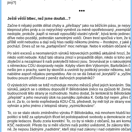
jiný?]
●●●
Ještě větší blbec, než jsme doufali…?
Začne-li nějaký politik dělat chyby a „přešlapy“ jako na běžícím pásu, je nejvy
klepnout přes prsty a co nejrychleji vyměnit za méně opotřebovaný „exemplář“.
nedojde, protože „kapři si neradi vypouštějí vlastní rybník“, bývá tento jedinec t
dříve nebo později, potrestán samotnými voliči. Onen trest spočívá v tom, že 
příště volit nebudou a dají svůj hlas raději někomu jinému – lhostejno, z jaké p
pochází. Dnes už se na „partajničení“ moc nehraje. Nebo k volbám občané v
Po sérii excesů a neomalených výroků lidoveckých politiků aktuálně hrozí, že
nikdo volit nebude. Když tato strana zmizí v propadlišti dějin, nikdo si toho an
zbyteční a nezajímaví ti naši pokrytečtí lidovci jsou. Srovnávat je s rakouskými l
s německou CDU doopravdy nejde. Kdyby všem těm Výborným, Bartoškům či
nešlo jen o prachy, sami by skončili a uvolnili by politický prostor někomu, kdo
nabídne aspoň nějakou perspektivu. Ale co se dá čekat od „korytářů“ a „vyžíre
budou pouze přiživovat z peněz daňových poplatníků?
O výsledcích voleb se totiž rozhoduje mnoho měsíců před jejich konáním. Stač
výroků, jakých se s oblibou dopouští P. Bělobrádek (něco na způsob M. Zeman
budoucnosti této strany je rozhodnuto. Nutno dodat, že tentokrát to Bělobrád
„přepískl“ a jeho neurvalý útok na památku zpěváka K. Gotta byl nejen „přes čá
za ní. Za to, co tento expředseda KDU-ČSL předvedl, by měl být ze strany ex
vyhnán a jeho jméno z letopisů strany „vyzmizíkováno“.
To, co se stalo okolo zmíněného výroku P. Bělobrádka, má mnohem hlubší koř
politici si totiž za uplynulých třicet let polistopadové svobody a demokracie zvyk
projde ledacos. Budu zcela korektní: To, co by si nikdo z občanů, ba ani komun
KSČ nedovolil. Přesto by si měli všichni naši politici uvědomit, že zákony této z
ně, že nejsou žádnými „nadlidmi“, kteří stojí nad zákony i nad ostatními občany.