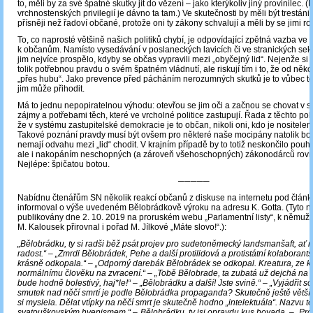
to, měli by za své špatné skutky jít do vězení – jako kterýkoliv jiný provinilec. 
vrchnostenských privilegií je dávno ta tam.) Ve skutečnosti by měli být trestá
přísněji než řadoví občané, protože oni ty zákony schvalují a měli by se jimi rov
To, co naprosté většině našich politiků chybí, je odpovídající zpětná vazba ve 
k občanům. Namísto vysedávání v poslaneckých lavicích či ve stranických sekr
jim nejvíce prospělo, kdyby se občas vypravili mezi „obyčejný lid“. Nejenže si
tolik potřebnou pravdu o svém špatném vládnutí, ale riskují tím i to, že od ně
„přes hubu“. Jako prevence před pácháním nerozumných skutků je to vůbec to 
jim může přihodit.
Má to jednu nepopiratelnou výhodu: otevřou se jim oči a začnou se chovat v 
zájmy a potřebami těch, které ve vrcholné politice zastupují. Řada z těchto polit
že v systému zastupitelské demokracie je to občan, nikoli oni, kdo je nositelem
Takové poznání pravdy musí být ovšem pro některé naše mocipány natolik bol
nemají odvahu mezi „lid“ chodit. V krajním případě by to totiž neskončilo pouh
ale i nakopáním neschopných (a zároveň všehoschopných) zákonodárců rovn
Nejlépe: špičatou botou.
─────
Nabídnu čtenářům SN několik reakcí občanů z diskuse na internetu pod článk
informoval o výše uvedeném Bělobrádkově výroku na adresu K. Gotta. (Tyto n
publikovány dne 2. 10. 2019 na proruském webu „Parlamentní listy“, k němuž 
M. Kalousek přirovnal i pořad M. Jílkové „Máte slovo!“.):
„Bělobrádku, ty si radši běž psát projev pro sudetoněmecký landsmanšaft, ať m
radost.“ – „Zmrdi Bělobrádek, Pehe a další protilidová a protistátní kolaborant
krásně odkopala.“ – „Odporný darebák Bělobrádek se odkopal. Kreatura, ze kt
normálnímu člověku na zvracení.“ – „Tobě Bělobrade, ta zubatá už dejchá na krk.
bude hodně bolestivý, haj*le!“ – „Bělobrádku a další! Jste svině.“ – „Vyjádřit so
smutek nad něčí smrtí je podle Bělobrádka propaganda? Skutečně ještě větší
si myslela. Dělat vtípky na něčí smrt je skutečně hodno „intelektuála“. Nazvu to
svatouškovským hyenismem.“ ‒„Bělobrádku, ty jsi opravdu kus hovada. – „Pros