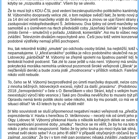
kdyby se „rozpustila a vypustila“. Všem by se ulevilo.
Že to musí být s KDU-ČSL pod vedení bezskrupulózního politického kariérist
M. Výborného doopravdy velice zlé, o tom nejlépe svědčí fakt, že tento nový p
za 14 dní od úmrtí manželky vrátil do Sněmovny a znovu se ujal řízení stran
zastupování místopředsedkyní Š. Jelínkovou. Dva týdny od úmrtí manželky se 
samolibě a s úsměvem na rtech předváděl coby „lázeňský švihák“ s bleděmod
(místo černé – smuteční) v pořadu „Události, komentáře“. Asi mu to vůbec nepř
zvláštní. Televizním divákům nepochybně ano. Češi jsou totiž velmi konzervati
podobné výstřelky nemají příliš pochopení.
Inu, tak rekordně krátký „smutek“ po odchodu osoby blízké, ba nejbližší, totiž
nepamatujeme. U „křesťanského“ politika je něco podobného skutečně na po
Lidovecký „pánbíčkář“ M. Výborný se zřejmě spolehl na špatnou paměť lidí. My
tentokrát hodně podcenil. Tak zlé to zase ještě u nás není. Výborný má smůlu:
pokrytecká morálka nemohla uniknout pozornosti široké veřejnosti („Blesk“ je
nejčtenější deník) a bude zcela jistě „zhodnocena“ v příštích volbách. Falešné 
nikdo volit nebude.
To, čeho se M. Výborný bezprostředně po úmrtí manželky dopustil, nelze označ
z mnoha běžných, lidoveckých excesů, nýbrž za další „prasárnu“. (Podobnou pr
2018 „černoprdelníci“ v čele s O. Benešíkem v obci Strání, když s velkým hum
neexistující výročí této vesnice.) Také pro člověka nevěřícího to muselo být příli
Opravdu nemá tento politik okolo sebe nikoho, kdo by mu poradil, co má ve slo
situaci dělat? Ve 43 letech by to už vědět měl!
[V této souvislosti se sluší připomenout negativní reakci veřejnosti na „předča
exprezidenta V. Havla s herečkou D. Veškrnovou – necelý rok od úmrtí jeho p
Olgy. Lidovec M. Výborný překonal Havla o několik koňských délek ve svém 
nerespektování povinné doby „smutku“. Nechce se mi věřit, že by ho na toto tr
nikdo z jeho okolí neupozornil. Nebo že by jeho touha po moci byla tak silná, ž
vnímat svět okolo sebe? A co jeho tři děti? V případě obyčejných občanů by se
zajímat „sociálka“. Že by i v tom měl pan poslanec nějaká zvláštní „nadpráva“ 