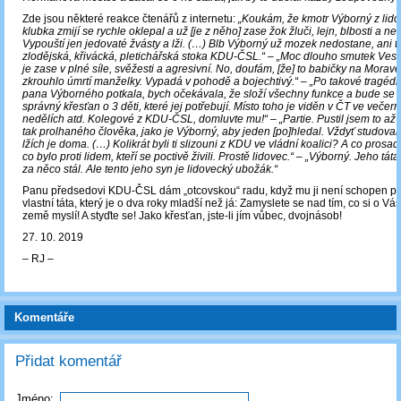
Zde jsou některé reakce čtenářů z internetu:
„Koukám, že kmotr Výborný z lid
klubka zmijí se rychle oklepal a už [je z něho] zase žok žluči, lejn, blbosti a n
Vypouští jen jedovaté žvásty a lži. (…) Blb Výborný už mozek nedostane, ani t
zlodějská, křivácká, pletichářská stoka KDU-ČSL.“ – „Moc dlouho smutek Vesel
je zase v plné síle, svěžesti a agresivní. No, doufám, [že] to babičky na Moravě 
zkrouhlo úmrtí manželky. Vypadá v pohodě a bojechtivý.“ – „Po takové tragédii
pana Výborného potkala, bych očekávala, že složí všechny funkce a bude se p
správný křesťan o 3 děti, které jej potřebují. Místo toho je viděn v ČT ve večer
nedělích atd. Kolegové z KDU-ČSL, domluvte mu!“ – „Partie. Pustil jsem to až 
tak prolhaného člověka, jako je Výborný, aby jeden [po]hledal. Vždyť studoval t
lžích je doma. (…) Kolikrát byli ti slizouni z KDU ve vládní koalici? A co prosadi
co bylo proti lidem, kteří se poctivě živili. Prostě lidovec.“ – „Výborný. Jeho táta
za něco stál. Ale tento jeho syn je lidovecký ubožák.“
Panu předsedovi KDU-ČSL dám „otcovskou“ radu, když mu ji není schopen po
vlastní táta, který je o dva roky mladší než já: Zamyslete se nad tím, co si o Vá
země myslí! A styďte se! Jako křesťan, jste-li jím vůbec, dvojnásob!
27. 10. 2019
‒ RJ ‒
Komentáře
Přidat komentář
Jméno: