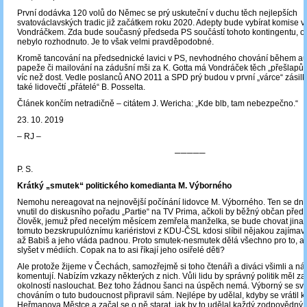
První dodávka 120 volů do Němec se prý uskuteční v duchu těch nejlepších
svatováclavských tradic již začátkem roku 2020. Adepty bude vybírat komise v 
Vondráčkem. Zda bude současný předseda PS součástí tohoto kontingentu, o 
nebylo rozhodnuto. Je to však velmi pravděpodobné.
Kromě tancování na předsednické lavici v PS, nevhodného chování během a
papeže či mailování na zádušní mši za K. Gotta má Vondráček těch „přešlapů
víc než dost. Vedle poslanců ANO 2011 a SPD prý budou v první „várce“ zási
také lidovečtí „přátelé“ B. Posselta.
Článek končím netradičně – citátem J. Wericha: „Kde blb, tam nebezpečno.“
23. 10. 2019
‒ RJ ‒
─────
P. S.
Krátký „smutek“ politického komedianta M. Výborného
Nemohu nereagovat na nejnovější počínání lidovce M. Výborného. Ten se dne
vnutil do diskusního pořadu „Partie“ na TV Prima, ačkoli by běžný občan před
člověk, jemuž před necelým měsícem zemřela manželka, se bude chovat jinak
tomuto bezskrupulóznímu kariéristovi z KDU-ČSL kdosi slíbil nějakou zajímavo
až Babiš a jeho vláda padnou. Proto smutek-nesmutek dělá všechno pro to, ab
slyšet v médiích. Copak na to asi říkají jeho osiřelé děti?
Ale protože žijeme v Čechách, samozřejmě si toho čtenáři a diváci všimli a nál
komentují. Nabízím vzkazy některých z nich. Vůli lidu by správný politik měl z
okolností naslouchat. Bez toho žádnou šanci na úspěch nemá. Výborný se 
chováním o tuto budoucnost připravil sám. Nejlépe by udělal, kdyby se vrátil 
Heřmanova Městce a začal se o ně starat, jak by to udělal každý zodpovědný 