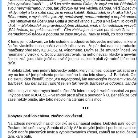
jako vysvětlení stačí.“ – „Už 5 let stále dokola říkám, že když ten blb Bělobráde
svou nevymáchanou hubu, tak vždycky na*ere většinu národa. Větší blbec mez
nikdy nebyl a to o sobě říká, že je věřící katolík. Bělobrádek je zkrátka lidský 
Bělobrádku, v mých očích jste zlý, nenávistný, nenahraditelný a nepřekonateln
„Teď vtipkovat na účet Karla Gotta a srovnávat ho s Evou a Vaškem, to dokáže
idiot.“ – „Bělobrádek se pravděpodobně zbláznil, jinak si to nedokážu vysvětlit.
„Bělobrádku, do pekla s tebou!“ – Čím větší lejno, tím více pomlouvá Gotta.“ – 
klerofašistický nácek a pobuda se zase projevil. Tady je vidět, co jsou lidovci z
K tomu jen dodávám, že toto ostudné a odpudivé lidovecké individuum, které s
špičku vlastního nosu, našlo v sobě tolik drzosti, že pár dnů nato se producír
manželky předsedy KDU-ČSL M. Výborného. Divím se, že smuteční hosté, kteří
neomalený výrok o K. Gottovi zaregistrovali, na něho nevzali klacky a nevyhna
Jak se zdá, jsou stále ještě na světě jedinci, na které platí výhradně bič nebo
dvůr.
P. Bělobrádek není jediný lidovecký politik, který má mezi občany tak špatné 
prý na tom už jen předseda poslaneckého klubu této strany – J. Bartošek. O 
z diskutujících čtenářů toto
: „Asi nejodpornějším lidoveckým ksichtem v souča
Bartošek. Tak nenávistný ksicht se jen tak nevidí. Bartošek je odporná, flanďá
Vůbec nejvíce záporných bodů u čtenářů internetových webů nasbíral za pos
jiný poslanec KDU-ČSL ‒ vesnický prosťáček a podvodník O. Benešík ze Strá
zase někdy příště, aby toho nebylo na čtenáře příliš moc.
●●●
Dobytek patří do chléva, zločinci do vězení…
Na adresu některých našich politiků se dá napsat jediné: Dobytek patří do chlé
Poslanecké sněmovny, Senátu či vlády. Až to dotyční jedinci pochopí, sami se
svých dobře placených lavic a vypolstrovaných křesel, zabučí na rozloučeno
tam, kam patří.