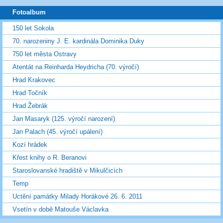
Fotoalbum
150 let Sokola
70. narozeniny J. E. kardinála Dominika Duky
750 let města Ostravy
Atentát na Reinharda Heydricha (70. výročí)
Hrad Krakovec
Hrad Točník
Hrad Žebrák
Jan Masaryk (125. výročí narození)
Jan Palach (45. výročí upálení)
Kozí hrádek
Křest knihy o R. Beranovi
Staroslovanské hradiště v Mikulčicích
Temp
Uctění památky Milady Horákové 26. 6. 2011
Vsetín v době Matouše Václavka