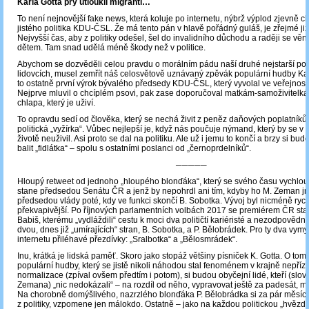
Karla Gotta prý utloukli migranti…
To není nejnovější fake news, která koluje po internetu, nýbrž výplod zjevně
jistého politika KDU-ČSL. Že má tento pán v hlavě pořádný guláš, je zřejmé již
Nejvyšší čas, aby z politiky odešel, šel do invalidního důchodu a raději se vě
dětem. Tam snad udělá méně škody než v politice.
Abychom se dozvěděli celou pravdu o morálním pádu naší druhé nejstarší polit
lidovcích, musel zemřít náš celosvětově uznávaný zpěvák populární hudby Kar
to ostatně první výrok bývalého předsedy KDU-ČSL, který vyvolal ve veřejnosti
Nejprve mluvil o chcíplém psovi, pak zase doporučoval matkám-samoživitelká
chlapa, který je uživí.
To opravdu sedí od člověka, který se nechá živit z peněz daňových poplatníků 
politická „vyžírka“. Vůbec nejlepší je, když nás poučuje nýmand, který by se v
životě neuživil. Asi proto se dal na politiku. Ale už i jemu to končí a brzy si 
balit „fidlátka“ – spolu s ostatními poslanci od „černoprdelníků“.
─────
Hloupý retweet od jednoho „hloupého blonďáka“, který se svého času vychlou
stane předsedou Senátu ČR a jenž by nepohrdl ani tím, kdyby ho M. Zeman 
předsedou vlády poté, kdy ve funkci skončí B. Sobotka. Vývoj byl nicméně rych
překvapivější. Po říjnových parlamentních volbách 2017 se premiérem ČR stal
Babiš, kterému „vydláždili“ cestu k moci dva političtí kariéristé a nezodpověd
dvou, dnes již „umírajících“ stran, B. Sobotka, a P. Bělobrádek. Pro ty dva vymys
internetu přiléhavé přezdívky: „Sralbotka“ a „Bělosmrádek“.
Inu, krátká je lidská paměť. Skoro jako stopáž většiny písniček K. Gotta. O tom
populární hudby, který se jistě nikoli náhodou stal fenoménem v krajně nepřízn
normalizace (zpíval ovšem předtím i potom), si budou obyčejní lidé, kteří (slov
Zemana) „nic nedokázali“ – na rozdíl od něho, vypravovat ještě za padesát, mo
Na chorobně domýšlivého, nazrzlého blonďáka P. Bělobrádka si za pár měsíců
z politiky, vzpomene jen málokdo. Ostatně – jako na každou politickou „hvězdu