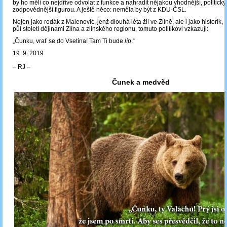
by ho měli co nejdříve odvolat z funkce a nahradit nějakou vhodnější, politicky r
zodpovědnější figurou. A ještě něco: neměla by být z KDU-ČSL.
Nejen jako rodák z Malenovic, jenž dlouhá léta žil ve Zlíně, ale i jako historik,
půl století dějinami Zlína a zlínského regionu, tomuto politikovi vzkazuji:
„Čunku, vrať se do Vsetína! Tam Ti bude
líp
.“
19. 9. 2019
‒ RJ ‒
Čunek a medvěd