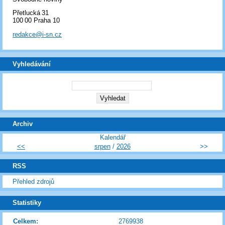
Přetlucká 31
100 00 Praha 10
redakce@i-sn.cz
Vyhledávání
Archiv
Kalendář
<<
srpen
/
2026
>>
RSS
Přehled zdrojů
Statistiky
Celkem:
2769938