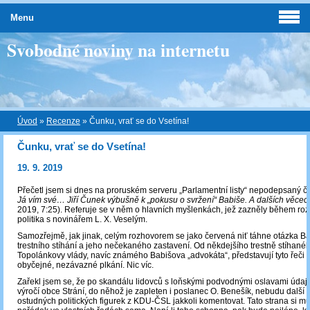
Menu
Svobodné noviny na internetu
Úvod
»
Recenze
»
Čunku, vrať se do Vsetína!
Čunku, vrať se do Vsetína!
19. 9. 2019
Přečetl jsem si dnes na proruském serveru „Parlamentní listy“ nepodepsaný čl
Já vím své… Jiří Čunek výbušně k „pokusu o svržení“ Babiše. A dalších věce
2019, 7:25). Referuje se v něm o hlavních myšlenkách, jež zazněly během ro
politika s novinářem L. X. Veselým.
Samozřejmě, jak jinak, celým rozhovorem se jako červená niť táhne otázka B
trestního stíhání a jeho nečekaného zastavení. Od někdejšího trestně stíhané
Topolánkovy vlády, navíc známého Babišova „advokáta“, představují tyto řeči
obyčejné, nezávazné plkání. Nic víc.
Zařekl jsem se, že po skandálu lidovců s loňskými podvodnými oslavami údaj
výročí obce Strání, do něhož je zapleten i poslanec O. Benešík, nebudu další v
ostudných politických figurek z KDU-ČSL jakkoli komentovat. Tato strana si mu