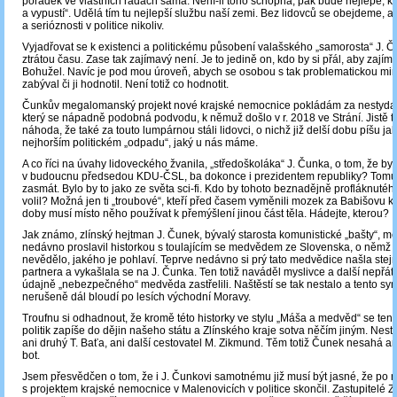
pořádek ve vlastních řadách sama. Není-li toho schopna, pak bude nejlépe, kd
a vypustí“. Udělá tím tu nejlepší službu naší zemi. Bez lidovců se obejdeme, al
a serióznosti v politice nikoliv.
Vyjadřovat se k existenci a politickému působení valašského „samorosta“ J. Č
ztrátou času. Zase tak zajímavý není. Je to jedině on, kdo by si přál, aby zajíma
Bohužel. Navíc je pod mou úroveň, abych se osobou s tak problematickou min
zabýval či ji hodnotil. Není totiž co hodnotit.
Čunkův megalomanský projekt nové krajské nemocnice pokládám za nestydat
který se nápadně podobná podvodu, k němuž došlo v r. 2018 ve Strání. Jistě 
náhoda, že také za touto lumpárnou stáli lidovci, o nichž již delší dobu píšu ja
nejhorším politickém „odpadu“, jaký u nás máme.
A co říci na úvahy lidoveckého žvanila, „středoškoláka“ J. Čunka, o tom, že by
v budoucnu předsedou KDU-ČSL, ba dokonce i prezidentem republiky? Tomu
zasmát. Bylo by to jako ze světa sci-fi. Kdo by tohoto beznadějně profláknutéh
volil? Možná jen ti „troubové“, kteří před časem vyměnili mozek za Babišovu ko
doby musí místo něho používat k přemýšlení jinou část těla. Hádejte, kterou?
Jak známo, zlínský hejtman J. Čunek, bývalý starosta komunistické „bašty“, mě
nedávno proslavil historkou s toulajícím se medvědem ze Slovenska, o němž 
nevědělo, jakého je pohlaví. Teprve nedávno si prý tato medvědice našla stej
partnera a vykašlala se na J. Čunka. Ten totiž naváděl myslivce a další nepřáte
údajně „nebezpečného“ medvěda zastřelili. Naštěstí se tak nestalo a tento s
nerušeně dál bloudí po lesích východní Moravy.
Troufnu si odhadnout, že kromě této historky ve stylu „Máša a medvěd“ se tent
politik zapíše do dějin našeho státu a Zlínského kraje sotva něčím jiným. Nes
ani druhý T. Baťa, ani další cestovatel M. Zikmund. Těm totiž Čunek nesahá a
bot.
Jsem přesvědčen o tom, že i J. Čunkovi samotnému již musí být jasné, že po
s projektem krajské nemocnice v Malenovicích v politice skončil. Zastupitelé Z