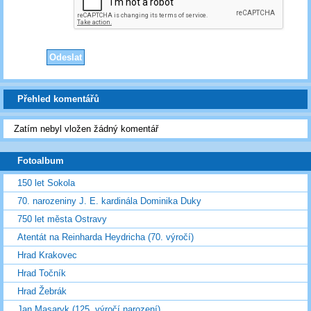
Přehled komentářů
Zatím nebyl vložen žádný komentář
Fotoalbum
150 let Sokola
70. narozeniny J. E. kardinála Dominika Duky
750 let města Ostravy
Atentát na Reinharda Heydricha (70. výročí)
Hrad Krakovec
Hrad Točník
Hrad Žebrák
Jan Masaryk (125. výročí narození)