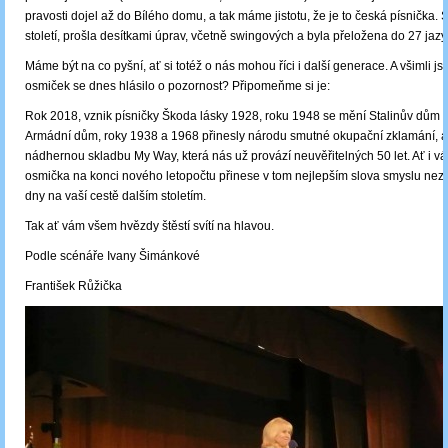
pravosti dojel až do Bílého domu, a tak máme jistotu, že je to česká písnička. 
století, prošla desítkami úprav, včetně swingových a byla přeložena do 27 jazy
Máme být na co pyšní, ať si totéž o nás mohou říci i další generace. A všimli jste
osmiček se dnes hlásilo o pozornost? Připomeňme si je:
Rok 2018, vznik písničky Škoda lásky 1928, roku 1948 se mění Stalinův dům
Armádní dům, roky 1938 a 1968 přinesly národu smutné okupační zklamání, al
nádhernou skladbu My Way, která nás už provází neuvěřitelných 50 let. Ať i 
osmička na konci nového letopočtu přinese v tom nejlepším slova smyslu ne
dny na vaší cestě dalším stoletím.
Tak ať vám všem hvězdy štěstí svítí na hlavou.
Podle scénáře Ivany Šimánkové
František Růžička