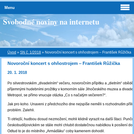
Menu
Svobodné noviny na internetu
Úvod
»
SN č. 1/2018
»
Novoroční koncert s ohňostrojem ‒ František Růžička
Novoroční koncert s ohňostrojem ‒ František Růžička
20. 1. 2018
Po silvestrovském „divadelním“ večeru, novoročním přípitku a „dietním“ obědě,
příjemnými hudebními prožitky v komorním sále Jihočeského muzea a divade
Metropol, se přímo vnucuje otázka „Co s načatým večerem?“.
Jak pro koho. Unaveni z předchozího dne nejspíše neměli s rozhodnutím příliš
problém. Zalehli.
Ti otrlejší, hudbou dosud nezmožení, mohli klidně vyrazit na další štaci. Punčo
českobudějovickém se stále mohl chlubit dostatečnou nabídkou k posílení dob
Odtud to je do místního „Armáďáku“ coby kamenem dohodil.