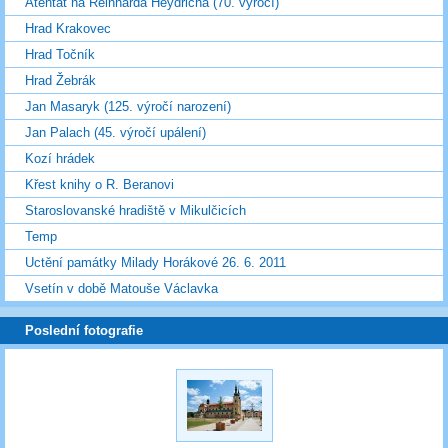
Atentát na Reinharda Heydricha (70. výročí)
Hrad Krakovec
Hrad Točník
Hrad Žebrák
Jan Masaryk (125. výročí narození)
Jan Palach (45. výročí upálení)
Kozí hrádek
Křest knihy o R. Beranovi
Staroslovanské hradiště v Mikulčicích
Temp
Uctění památky Milady Horákové 26. 6. 2011
Vsetín v době Matouše Václavka
Poslední fotografie