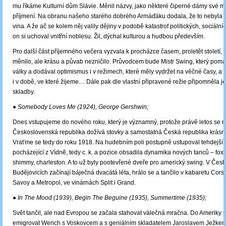
mu říkáme Kulturní dům Slávie. Měnil názvy, jako některé čiperné dámy své mi
příjmení. Na obranu našeho starého dobrého Armáďáku dodala, že to nebyla 
vina. A že ač se kolem něj valily dějiny v podobě katastrof politických, sociálníc
on si uchoval vnitřní noblesu. Žil, dýchal kulturou a hudbou především.
Pro další část příjemného večera vyzvala k procházce časem, proletět století, 
měnilo, ale krásu a půvab nezničilo. Průvodcem bude Mistr Swing, který pomá
války a dodával optimismus i v režimech, které měly vydržet na věčné časy, 
i v době, ve které žijeme… Dále pak dle vlastní připravené režie připomněla je
skladby.
● Somebody Loves Me (1924), George Gershwin;
Dnes vstupujeme do nového roku, který je významný, protože právě letos se 
Československá republika dožívá stovky a samostatná Česká republika krásný
Vraťme se tedy do roku 1918. Na hudebním poli postupně ustupoval tehdejší 
pocházející z Vídně, tedy c. k. a pozice obsadila dynamika nových tanců – foxtr
shimmy, charleston. A to už byly pootevřené dveře pro americký swing. V Čes
Budějovicích začínají báječná dvacátá léta, hrálo se a tančilo v kabaretu Cors
Savoy a Metropol, ve vinárnách Split i Grand.
● In The Mood (1939), Begin The Beguine (1935), Summertime (1935);
Svět tančil, ale nad Evropou se začala stahovat válečná mračna. Do Ameriky 
emigrovat Werich s Voskovcem a s geniálním skladatelem Jaroslavem Ježkem,