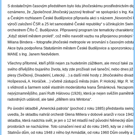
S dostatečným časovým předstihem bylo lidu jihočeskému prostřednictvím digit
oznámeno, že „Společnost Jihočeský jazzový festival“ ve spolupráci s Ing. K
a Českým rozhlasem České Budějovice připravila akci s názvem „Novoroční k
výročí založení ČSR a 25 let samostatné České republiky“ s účinkujícím Swi
orchestrem ČRo Č. Budějovice. Připravený program lze tematicky charakteri
„Když století městem proletí“, což mělo navodit vazbu na připojenou prodejní v
Milana Bindera – fotografie jihočeské metropole ve srovnání s časovým odstup
Akce byla podpořena Statutárním městem České Budějovice a sponzorskou po
MANE s Ing. Janem Nedvědem.
Všechny přítomné, kteří přišli nejen za hudebním zážitkem, ale mnozí také z
svého dřívějšího bujarého života, kdy zde prožívali své taneční, nebo dnes již 
plesy (Svíčkový, Divadelní, Letecký…) a další milé hosty z Jihočeského divadla
Hošpesová, A. Horáček…) včetně zástupců města (nám. P. Holický, Mgr. R. Vodi
s vlídností a šarmem sobě vlastním moderátorka Ivana Šimánková. Nezapomn
nejvýznamnějšího, paní Ruth Hálovou (1926), která je nejen svěžím pamětník
radostných událostí, ale také „dítětem sira Wintona“.
Po úvodní skladbě „Americká patrola“ (pochod z roku 1885) představila swing
uvedla, že skladbu nahrál orchestr Glena Millera v dobové aranži v roce 1942.
skladba, která nadchla svět, je jen o 12 let mladší než původní Německý dům,
prostorách se nacházíme. Toto označení nesl až do roku 1945, kdy se z něho s
Stalinův dům, od roku 1948 z něho byl Armáďák, od roku 1960 Dům osvěty a 