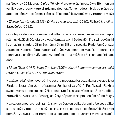
na Nový rok 1942, přesně před 76 lety. V protektorátním ostrůvku Böhmen un
vznikly evergreeny, které si zpíváme dodnes. Tento hudební blok po právu pat
autorům, těm za oceánem, i těm, kteří nelehké časy prožívali v Barrandovských
● Život je jen náhoda (1933), Dívka v rytmu zrozená (1940), Růžová krinolína 
Slunečnice (1941);
Období poválečné euforie netrvalo dlouho a jazz a swing se znovu stal nepř
režimu. Naštěstí 50. léta byla vystřídána „zlatými šedesátými“ a swingovými hi
i domácími, s autory Jiřím Suchým a Jiřím Šlitrem, zpěváky Rudolfem Cortéz
Adamem, Karlem Hálou, Karlem Štědrým, Waldemarem Matuškou, Hanou He
Pilarovou a dalšími hvězdami. Vzpomínejte… a můžete přijít i na taneční parket
dost.
● Moon River (1961), Mack The Nife (1959), Každý jednou velkou lásku potká
(1964), Čekej tiše (1971), My Way (1968);
Na závěr zdařilého novoročního večera moderátorka pozvala na výstavu fotogr
Bindera, která nám všem připomíná, že nic netrvá věčně. Poděkovala Rozhl
swingovému orchestru, který řídil Josef Krejčík, a také všem, kdož se na příprav
Zároveň pozvala na ohňostroj, který byl připraven na protilehlém břehu řeky M
Na rozloučenou orchestr zahrál slavnou českou polku Jaromíra Vejvody „Škod
kterou složil v roce 1928 a jež se stala tak oblíbenou po celém světě, že ji m
považují za svou (Beer Barrel Polka, Rosamunde…). Jaromír Vejvoda mladší s