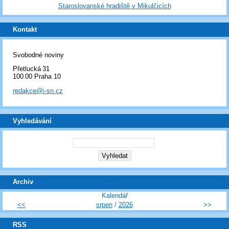
Staroslovanské hradiště v Mikulčicích
Kontakt
Svobodné noviny
Přetlucká 31
100 00 Praha 10
redakce@i-sn.cz
Vyhledávání
Archiv
Kalendář
<<
srpen
/
2026
>>
RSS