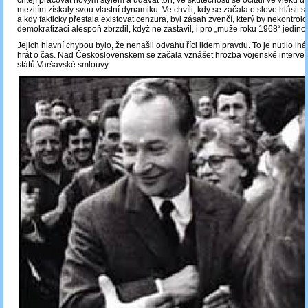
chtějí pracovat novým stylem a udávat tón, ve skutečnosti se ocitali ve vleku ud
mezitím získaly svou vlastní dynamiku. Ve chvíli, kdy se začala o slovo hlásit
a kdy fakticky přestala existovat cenzura, byl zásah zvenčí, který by nekontrol
demokratizaci alespoň zbrzdil, když ne zastavil, i pro „muže roku 1968“ jedin
Jejich hlavní chybou bylo, že nenašli odvahu říci lidem pravdu. To je nutilo lhát
hrát o čas. Nad Československem se začala vznášet hrozba vojenské interven
států Varšavské smlouvy.