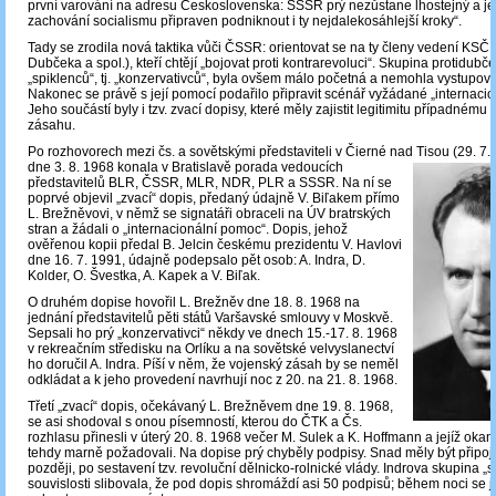
první varování na adresu Československa: SSSR prý nezůstane lhostejný a je
zachování socialismu připraven podniknout i ty nejdalekosáhlejší kroky“.
Tady se zrodila nová taktika vůči ČSSR: orientovat se na ty členy vedení KSČ
Dubčeka a spol.), kteří chtějí „bojovat proti kontrarevoluci“. Skupina protidub
„spiklenců“, tj. „konzervativců“, byla ovšem málo početná a nemohla vystupova
Nakonec se právě s její pomocí podařilo připravit scénář vyžádané „internacio
Jeho součástí byly i tzv. zvací dopisy, které měly zajistit legitimitu případném
zásahu.
Po rozhovorech mezi čs. a sovětskými představiteli v Čierné nad Tisou (29. 7. 
dne 3. 8. 1968 konala
v Bratislavě porada vedoucích
představitelů BLR, ČSSR, MLR, NDR, PLR a SSSR. Na ní se
poprvé objevil „zvací“ dopis, předaný údajně V. Biľakem přímo
L. Brežněvovi, v němž se signatáři obraceli na ÚV bratrských
stran a žádali o „internacionální pomoc“. Dopis, jehož
ověřenou kopii předal B. Jelcin českému prezidentu V. Havlovi
dne 16. 7. 1991, údajně podepsalo pět osob: A. Indra, D.
Kolder, O. Švestka, A. Kapek a V. Biľak.
O druhém dopise hovořil L. Brežněv dne 18. 8. 1968 na
jednání představitelů pěti států Varšavské smlouvy v Moskvě.
Sepsali ho prý „konzervativci“ někdy ve dnech 15.-17. 8. 1968
v rekreačním středisku na Orlíku a na sovětské velvyslanectví
ho doručil A. Indra. Píší v něm, že vojenský zásah by se neměl
odkládat a k jeho provedení navrhují noc z 20. na 21. 8. 1968.
Třetí „zvací“ dopis, očekávaný L. Brežněvem dne 19. 8. 1968,
se asi shodoval s onou písemností, kterou do ČTK a Čs.
rozhlasu přinesli v úterý 20. 8. 1968 večer M. Sulek a K. Hoffmann a jejíž okam
tehdy marně požadovali. Na dopise prý chyběly podpisy. Snad měly být připo
později, po sestavení tzv. revoluční dělnicko-rolnické vlády. Indrova skupina „s
souvislosti slibovala, že pod dopis shromáždí asi 50 podpisů; během noci se jí