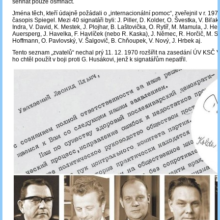
sehnat pouze osmnáct.
Jména těch, kteří údajně požádali o „internacionální pomoc“, zveřejnil v r. 1
časopis Spiegel. Mezi 40 signatáři byli: J. Piller, D. Kolder, O. Švestka, V. Biľak
Indra, V. David, K. Mestek, J. Plojhar, B. Laštovička, O. Rytíř, M. Mamula, J. He
Auersperg, J. Havelka, F. Havlíček (nebo R. Kaska), J. Němec, R. Horčič, M. Su
Hoffmann, O. Pavlovský, V. Šalgovič, B. Chňoupek, V. Nový, J. Hrbek aj.
Tento seznam „zvatelů“ nechal prý 11. 12. 1970 rozšířit na zasedání ÚV KSČ V.
ho chtěl použít v boji proti G. Husákovi, jenž k signatářům nepatřil.