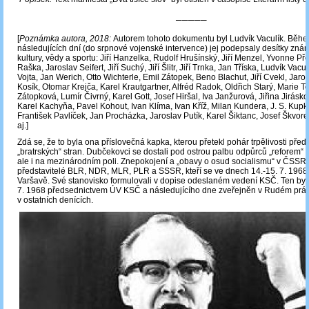
─────
[
Poznámka autora, 2018:
Autorem tohoto dokumentu byl Ludvík Vaculík. Běh
následujících dní (do srpnové vojenské intervence) jej podepsaly desítky zn
kultury, vědy a sportu: Jiří Hanzelka, Rudolf Hrušínský, Jiří Menzel, Yvonne Pře
Raška, Jaroslav Seifert, Jiří Suchý, Jiří Šlitr, Jiří Trnka, Jan Tříska, Ludvík Vacu
Vojta, Jan Werich, Otto Wichterle, Emil Zátopek, Beno Blachut, Jiří Cvekl, Jarom
Kosík, Otomar Krejča, Karel Krautgartner, Alfréd Radok, Oldřich Starý, Marie
Zátopková, Lumír Čivrný, Karel Gott, Josef Hiršal, Iva Janžurová, Jiřina Jirásk
Karel Kachyňa, Pavel Kohout, Ivan Klíma, Ivan Kříž, Milan Kundera, J. S. Kupka
František Pavlíček, Jan Procházka, Jaroslav Putík, Karel Šiktanc, Josef Škvoreck
aj.]
Zdá se, že to byla ona příslovečná kapka, kterou přetekl pohár trpělivosti předs
„bratrských“ stran. Dubčekovci se dostali pod ostrou palbu odpůrců „reforem“
ale i na mezinárodním poli. Znepokojení a „obavy o osud socialismu“ v ČSSR v
představitelé BLR, NDR, MLR, PLR a SSSR, kteří se ve dnech 14.-15. 7. 1968 
Varšavě. Své stanovisko formulovali v dopise odeslaném vedení KSČ. Ten byl
7. 1968 předsednictvem ÚV KSČ a následujícího dne zveřejněn v Rudém právu
v ostatních denících.