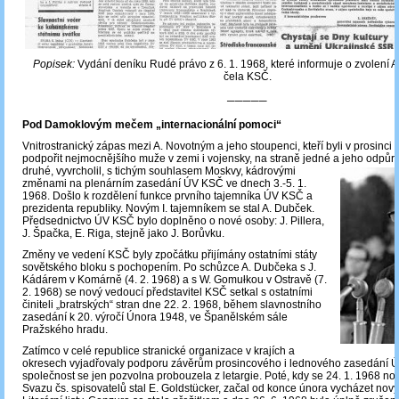
Popisek:
Vydání deníku Rudé právo z 6. 1. 1968, které informuje o zvolení 
čela KSČ.
─────
Pod Damoklovým mečem „internacionální pomoci“
Vnitrostranický zápas mezi A. Novotným a jeho stoupenci, kteří byli v prosinci
podpořit nejmocnějšího muže v zemi i vojensky, na straně jedné a jeho odpůrc
druhé, vyvrcholil, s tichým souhlasem Moskvy, kádrovými
změnami na plenárním zasedání ÚV KSČ ve dnech 3.-5. 1.
1968. Došlo k rozdělení funkce prvního tajemníka ÚV KSČ a
prezidenta republiky. Novým I. tajemníkem se stal A. Dubček.
Předsednictvo ÚV KSČ bylo doplněno o nové osoby: J. Pillera,
J. Špačka, E. Riga, stejně jako J. Borůvku.
Změny ve vedení KSČ byly zpočátku přijímány ostatními státy
sovětského bloku s pochopením. Po schůzce A. Dubčeka s J.
Kádárem v Komárně (4. 2. 1968) a s W. Gomułkou v Ostravě (7.
2. 1968) se nový vedoucí představitel KSČ setkal s ostatními
činiteli „bratrských“ stran dne 22. 2. 1968, během slavnostního
zasedání k 20. výročí Února 1948, ve Španělském sále
Pražského hradu.
Zatímco v celé rep
ublice stranické organizace v krajích a
okresech vyjadřovaly podporu závěrům prosincového i lednového zasedání 
společnost se jen pozvolna probouzela z letargie. Poté, kdy se 24. 1. 1968 
Svazu čs. spisovatelů stal E. Goldstücker, začal od konce února vycházet nov