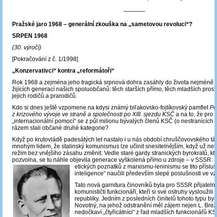
─────
Pražské jaro 1968 – generální zkouška na „sametovou revoluci“?
SRPEN 1968
(30. výročí)
[Pokračování z č. 1/1998]
„Konzervativci“ kontra „reformátoři“
Rok 1968 a zejména jeho tragická srpnová dohra zasáhly do života nejméně
žijících generací našich spoluobčanů: těch starších přímo, těch mladších prost
jejich rodičů a prarodičů.
Kdo si dnes ještě vzpomene na kdysi známý biľakovsko-fojtíkovský pamflet
Po
z krizového vývoje ve straně a společnosti po XIII. sjezdu KSČ
a na to, že pro
„internacionální pomocí“ se z půl milionu bývalých členů KSČ (o nestranících
rázem stali občané druhé kategorie?
Když po krutovládě padesátých let nastalo i u nás období chruščovovského tán
mnohým lidem, že stalinský komunismus lze učinit snesitelnějším, když už ne
režim bez vnějšího zásahu změnit. Vedle staré gardy stranických byrokratů, kteř
pozvolna, se tu náhle objevila generace vyškolená přímo u zdroje – v SSSR. 
etických poznatků z marxismu-leninismu se tito přísluš
inteligence“ naučili především slepé poslušnosti ve v
Tato nová garnitura činovníků byla pro SSSR přijatelněj
komunističtí funkcionáři, kteří si své ostruhy vysloužili 
republiky. Jedním z posledních činitelů tohoto typu byl
Novotný, na jehož odstranění měl zájem nejen L. Brežn
nedočkaví „čtyřicátníci“ z řad mladších funkcionářů KS