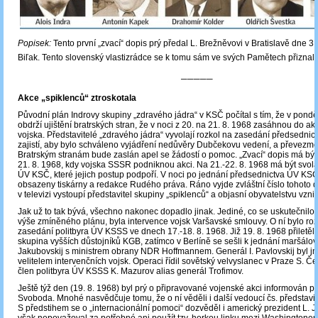
Popisek:
Tento první „zvací“ dopis prý předal L. Brežněvovi v Bratislavě dne 3.
Biľak. Tento slovenský vlastizrádce se k tomu sám ve svých Pamětech přiznal.
─────
Akce „spiklenců“ ztroskotala
Původní plán Indrovy skupiny „zdravého jádra“ v KSČ počítal s tím, že v ponděl
obdrží ujištění bratrských stran, že v noci z 20. na 21. 8. 1968 zasáhnou do a
vojska. Představitelé „zdravého jádra“ vyvolají rozkol na zasedání předsedni
zajistí, aby bylo schváleno vyjádření nedůvěry Dubčekovu vedení, a převezm
Bratrským stranám bude zaslán apel se žádostí o pomoc. „Zvací“ dopis má být 
21. 8. 1968, kdy vojska SSSR podniknou akci. Na 21.-22. 8. 1968 má být svo
ÚV KSČ, které jejich postup podpoří. V noci po jednání předsednictva ÚV KS
obsazeny tiskárny a redakce Rudého práva. Ráno vyjde zvláštní číslo tohoto 
v televizi vystoupí představitel skupiny „spiklenců“ a objasní obyvatelstvu vznik
Jak už to tak bývá, všechno nakonec dopadlo jinak. Jediné, co se uskutečnilo
výše zmíněného plánu, byla intervence vojsk Varšavské smlouvy. O ní bylo ro
zasedání politbyra ÚV KSSS ve dnech 17.-18. 8. 1968. Již 19. 8. 1968 přiletěl
skupina vyšších důstojníků KGB, zatímco v Berlíně se sešli k jednání maršálové
Jakubovskij s ministrem obrany NDR Hoffmannem. Generál I. Pavlovskij byl 
velitelem intervenčních vojsk. Operaci řídil sovětský velvyslanec v Praze S. 
člen politbyra ÚV KSSS K. Mazurov alias generál Trofimov.
Ještě týž den (19. 8. 1968) byl prý o připravované vojenské akci informován pr
Svoboda. Mnohé nasvědčuje tomu, že o ní věděli i další vedoucí čs. představit
S předstihem se o „internacionální pomoci“ dozvěděl i americký prezident L. J