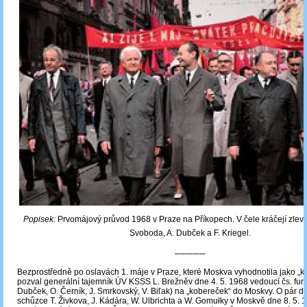
Popisek:
Prvomájový průvod 1968 v Praze na Příkopech. V čele kráčejí zleva
Svoboda, A. Dubček a F. Kriegel.
─────
Bezprostředně po oslavách 1. máje v Praze, které Moskva vyhodnotila jako „ko
pozval generální tajemník ÚV KSSS L. Brežněv dne 4. 5. 1968 vedoucí čs. fun
Dubček, O. Černík, J. Smrkovský, V. Biľak) na „kobereček“ do Moskvy. O pár dn
schůzce T. Živkova, J. Kádára, W. Ulbrichta a W. Gomułky v Moskvě dne 8. 5. 