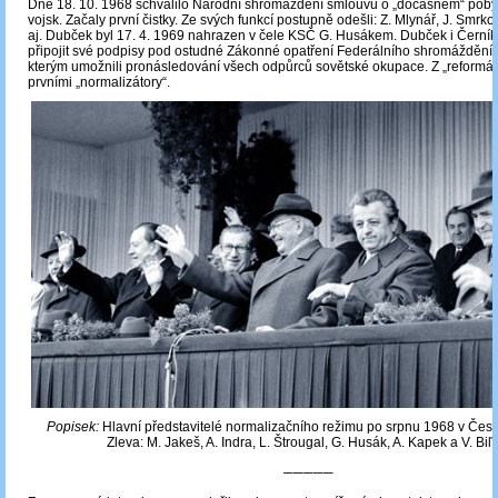
Dne 18. 10. 1968 schválilo Národní shromáždění smlouvu o „dočasném“ poby
vojsk. Začaly první čistky. Ze svých funkcí postupně odešli: Z. Mlynář, J. Smrkov
aj. Dubček byl 17. 4. 1969 nahrazen v čele KSČ G. Husákem. Dubček i Černík j
připojit své podpisy pod ostudné Zákonné opatření Federálního shromáždění z
kterým umožnili pronásledování všech odpůrců sovětské okupace. Z „reformátor
prvními „normalizátory“.
Popisek:
Hlavní představitelé normalizačního režimu po srpnu 1968 v Čes
Zleva: M. Jakeš, A. Indra, L. Štrougal, G. Husák, A. Kapek a V. Biľ
─────