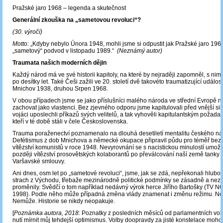
Pražské jaro 1968 – legenda a skutečnost
Generální zkouška na „sametovou revoluci“?
(30. výročí)
Motto:
„Kdyby nebylo Února 1948, mohli jsme si odpustit jak Pražské jaro 1968,
„sametový“ podvod v listopadu 1989.“
(Neznámý autor)
Traumata našich moderních dějin
Každý národ má ve své historii kapitoly, na které by nejraději zapomněl, s nim
po desítky let. Také Češi zažili ve 20. století dvě takovéto traumatizující události
Mnichov 1938, druhou Srpen 1968.
V obou případech jsme se jako příslušníci malého národa ve střední Evropě n
zachovat jako vlastenci. Bez zjevného odporu jsme kapitulovali před vnější sil
vojáci uposlechli příkazů svých velitelů, a tak vyhověli kapitulantským požadav
kteří v té době stáli v čele Československa.
Trauma poraženectví poznamenalo na dlouhá desetiletí mentalitu českého ná
Defétismus z dob Mnichova a německé okupace připravil půdu pro téměř bez
vítězství komunistů v roce 1948. Nevyrovnání se s nacistickou minulostí umožn
později vítězství prosovětských kolaborantů po převálcování naší země tanky 
Varšavské smlouvy.
Ani dnes, osm let po „sametové revoluci“, jsme, jak se zdá, nepřekonali hlub
strach z Východu, třebaže mezinárodně politické podmínky se zásadně a nez
proměnily. Svědčí o tom například nedávný výrok herce Jiřího Bartošky (TV NO
1998). Podle něho může případná změna vlády znamenat i změnu režimu. Nen
Nemůže. Historie se nikdy neopakuje.
[
Poznámka autora, 2018:
Poznatky z posledních měsíců od parlamentních vo
nutí mírnit můj tehdejší optimismus. Volby doopravdy za jisté konstelace moh