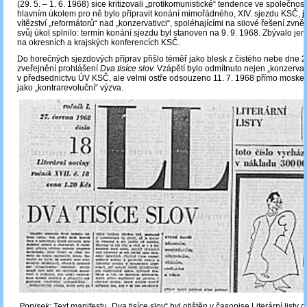
(29. 5. – 1. 6. 1968) sice kritizovali „protikomunistické“ tendence ve společnost
hlavním úkolem pro ně bylo připravit konání mimořádného, XIV. sjezdu KSČ, je
vítězství „reformátorů“ nad „konzervativci“, spoléhajícími na silové řešení zvn
svůj úkol splnilo: termín konání sjezdu byl stanoven na 9. 9. 1968. Zbývalo jen 
na okresních a krajských konferencích KSČ.
Do horečných sjezdových příprav přišlo téměř jako blesk z čistého nebe dne 2
zveřejnění prohlášení
Dva tisíce slov.
Vzápětí bylo odmítnuto nejen „konzervati
v předsednictvu ÚV KSČ, ale velmi ostře odsouzeno 11. 7. 1968 přímo mosk
jako „kontrarevoluční“ výzva.
Popisek:
Text manifestu „Dva tisíce slov“ byl otištěn v časopise Literární listy 