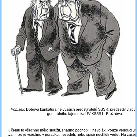
Popisek:
Dobová karikatura nejvyšších představitelů SSSR: předsedy vlády 
generálního tajemníka ÚV KSSS L. Brežněva.
─────
K čemu to všechno mělo sloužit, snadno pochopil i nevoják. Pouze vedoucí „re
tvářili, že je všechno v pořádku: nevěděli, nebo spíše nechtěli vědět. Na zas