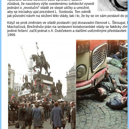
zůstává, že navzdory výše uvedenému svědectví vyvedl
jednání o „revoluční“ vládě ze slepé uličky a umožnil,
aby se iniciativy ujal prezident L. Svoboda. Ten odmítl
jak původní návrh na složení této vlády, tak i to, že by se on sám postavil do jej
Když se proti změnám ve vládě postavili i její dosavadní členové L. Štrougal, 
Machačová, Brežněvův plán na sestavení kolaborantské vlády se fakticky zhrou
jediné řešení: začít jednat s A. Dubčekem a dalšími uvězněnými představiteli 
1968.