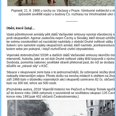
Popisek:
21. 8. 1968 u sochy sv. Václava v Praze; Výmluvné svědectví o ma
způsobili sovětští vojáci u budovy Čs. rozhlasu na Vinohradské ulici v
─────
Oběti, které žalují…
Vpád půlmilionové armády pěti států Varšavské smlouvy vyvolal všeobecný o
proti okupantům. Agrese zaskočila nejen Čechy a Slováky, kteří dosud vzhlíže
ke svému osvoboditeli od nacistické nadvlády z období Druhé světové války. I
šokem i pro samotné vojáky okupačních armád, kteří namísto „kontrarevolucion
kolem sebe jen pokojné, i když rozhořčené civilní obyvatelstvo.
Vojenské dobrodružství SSSR a dalších států Varšavské smlouvy skončilo mor
interventů. Autorita, jaké se od dob Druhé světové války těšil bojovník z východ
Svoboda, pomohla nakonec sovětské straně překonat past, do níž se dostala 
důvěře ve „zdravé síly“ v KSČ.
Situace v okupované zemi byla o to jednoznačnější, že ozbrojené složky dosta
nekladly interventům odpor. Přesto došlo na mnoha místech k obětem na živo
září 1968 bylo v důsledku vojenských akcí okupantů usmrceno 82 čs. občanů;
bylo na 300 lidí, lehce asi 500 osob.
[
Poznámka autora, 2018:
Vojenští historici Ivo Pejčoch a Prokop Tomek spočíta
až do konce roku 1968 zahynulo v souvislosti se sovětskou okupací 135 Čec
konce roku 1991pak 402 občanů Československa.]