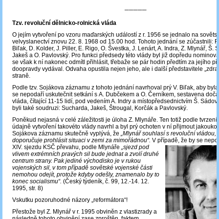
─────
Tzv. revoluční dělnicko-rolnická vláda
O jejím vytvoření po vzoru maďarských událostí z r. 1956 se jednalo na sovět
velvyslanectví znovu 22. 8. 1968 od 15.00 hod. Tohoto jednání se zúčastnili: F.
Biľak, D. Kolder, J. Piller, E. Rigo, O. Švestka, J. Lenárt, A. Indra, Z. Mlynář, Š.
Jakeš a O. Pavlovský. Pro funkci předsedy této vlády byl již dopředu nominová
se však k ní nakonec odmítl přihlásit, třebaže se pár hodin předtím za jejího 
doopravdy vydával. Odvaha opustila nejen jeho, ale i další představitele „zdr
straně.
Podle tzv. Sojákova záznamu z tohoto jednání navrhoval prý V. Biľak, aby byla
se nepodaří uskutečnit setkání s A. Dubčekem a O. Černíkem, sestavena doča
vláda, čítající 11-15 lidí, pod vedením A. Indry a místopředsednictvím Š. Sádov
byli také soudruzi: Sucharda, Jakeš, Štrougal, Korčák a Pavlovský.
Poněkud nejasná v celé záležitosti je úloha Z. Mlynáře. Ten totiž podle tvrzení 
údajně vytvoření takovéto vlády navrhl a byl prý ochoten v ní přijmout jakoukoli
Sojákova záznamu skutečně vyplývá, že
„Mlynář souhlasí s revoluční vládou, 
doporučuje prohlásit situaci v zemi za mimořádnou“.
V případě, že by se nepod
XIV. sjezdu KSČ
převahu, podle Mlynáře
„sjezd pod
vlivem extrémních pravých sil bude jednat a zvolí druhé
centrum strany. Pak jediné východisko je v rukou
vojenských sil, v tom případě sovětské vojenské části
nemohou odejít, protože kdyby odešly, znamenalo by to
konec socialismu“.
(Český týdeník, č. 99, 12.-14. 12.
1995, str. 8)
Vskutku pozoruhodné názory „reformátora“!
Přestože byl Z. Mlynář v r. 1995 obviněn z vlastizrady a
následně tohoto obvinění zase zproštěn, faktem