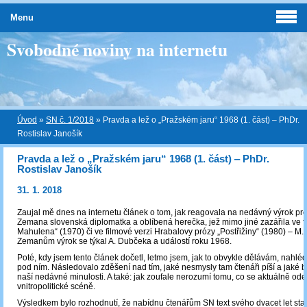
Menu
Svobodné noviny na internetu
Úvod
»
SN č. 1/2018
»
Pravda a lež o „Pražském jaru“ 1968 (1. část) ‒ PhDr.
Rostislav Janošík
Pravda a lež o „Pražském jaru“ 1968 (1. část) ‒ PhDr.
Rostislav Janošík
31. 1. 2018
Zaujal mě dnes na internetu článek o tom, jak reagovala na nedávný výrok pr
Zemana slovenská diplomatka a oblíbená herečka, jež mimo jiné zazářila ve f
Mahulena“ (1970) či ve filmové verzi Hrabalovy prózy „Postřižiny“ (1980) – M.
Zemanům výrok se týkal A. Dubčeka a událostí roku 1968.
Poté, kdy jsem tento článek dočetl, letmo jsem, jak to obvykle dělávám, nahléd
pod ním. Následovalo zděšení nad tím, jaké nesmysly tam čtenáři píší a jaké bl
naší nedávné minulosti. A také: jak zoufale nerozumí tomu, co se aktuálně od
vnitropolitické scéně.
Výsledkem bylo rozhodnutí, že nabídnu čtenářům SN text svého dvacet let sta