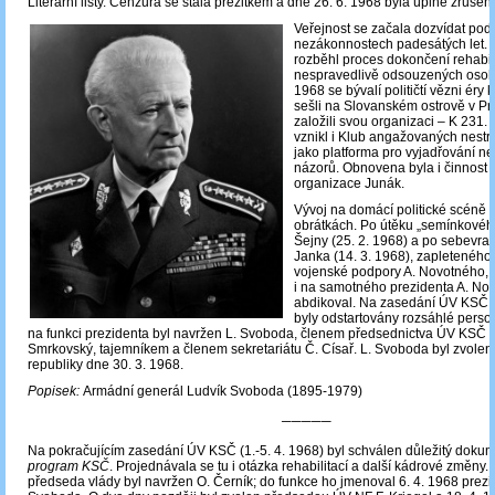
Literární listy. Cenzura se stala přežitkem a dne 26. 6. 1968 byla úplně zrušen
Veřejnost se
začal
a dozvídat pod
nezákonnostech padesátých let. 
rozběhl proces dokončení rehabili
nespravedlivě odsouzených osob. 
1968 se bývalí političtí vězni ér
sešli na Slovanském ostrově v Pr
založili svou organizaci – K 231.
vznikl i Klub angažovaných nestr
jako platforma pro vyjadřování n
názorů. Obnovena byla i činnost 
organizace Junák.
Vývoj na domácí politické scéně 
obrátkách. Po útěku „semínkovéh
Šejny (25. 2. 1968) a po
sebevraž
Janka (14. 3. 1968), zapleteného
vojenské podpory A. Novotného,
i na samotného prezidenta A. Nov
abdikoval. Na zasedání ÚV KSČ d
byly odstartovány rozsáhlé perso
na funkci prezidenta byl navržen L. Svoboda, členem předsednictva ÚV KSČ se
Smrkovský, tajemníkem a členem sekretariátu Č. Císař. L. Svoboda byl zvole
republiky dne 30. 3. 1968.
Popisek:
Armádní generál Ludvík Svoboda (1895-1979)
─────
Na pokračujícím zasedání ÚV KSČ (1.-5. 4. 1968) byl schválen důležitý doku
program KSČ
. Projednávala se tu i otázka rehabilitací a další kádrové změny.
předseda vlády byl navržen O. Černík; do funkce ho jmenoval 6. 4. 1968 prezi