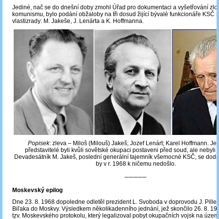
Jediné, nač se do dnešní doby zmohl Úřad pro dokumentaci a vyšetřování zlo
komunismu, bylo podání obžaloby na tři dosud žijící bývalé funkcionáře KSČ z
vlastizrady: M. Jakeše, J. Lenárta a K. Hoffmanna.
Popisek
: zleva – Miloš (Milouš) Jakeš; Jozef Lenárt; Karel Hoffmann. Jedin
představitelé byli kvůli sovětské okupaci postaveni před soud, ale nebyli
Devadesátník M. Jakeš, poslední generální tajemník všemocné KSČ, se dodn
by v r. 1968 k ničemu nedošlo.
─────
Moskevský epilog
Dne 23. 8. 1968 dopoledne odletěl prezident L. Svoboda v doprovodu J. Pillera,
Biľaka do Moskvy. Výsledkem několikadenního jednání, jež skončilo 26. 8. 196
tzv. Moskevského protokolu, který legalizoval pobyt okupačních vojsk na územ