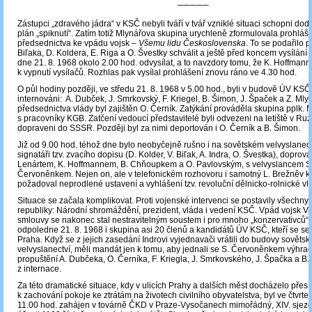
─────
Zástupci „zdravého jádra“ v KSČ nebyli tváří v tvář vzniklé situaci schopni dod
plán „spiknutí“. Zatím totiž Mlynářova skupina urychleně zformulovala prohláš
předsednictva ke vpádu vojsk ‒
Všemu lidu Československa
. To se podařilo p
Biľaka, D. Koldera, E. Riga a O. Švestky schválit a ještě před koncem vysílání 
dne 21. 8. 1968 okolo 2.00 hod. odvysílat, a to navzdory tomu, že K. Hoffmann 
k vypnutí vysílačů. Rozhlas pak vysílal prohlášení znovu ráno ve 4.30 hod.
O půl hodiny později, ve středu 21. 8. 1968 v 5.00 hod., byli v budově ÚV KSČ
internováni: A. Dubček, J. Smrkovský, F. Kriegel, B. Šimon, J. Špaček a Z. Mly
předsednictva vlády byl zajištěn O. Černík. Zatýkání prováděla skupina pplk. 
s pracovníky KGB. Zatčení vedoucí představitelé byli odvezeni na letiště v Ruz
dopraveni do SSSR. Později byl za nimi deportován i O. Černík a B. Šimon.
Již od 9.00 hod. téhož dne bylo neobyčejně rušno i na sovětském velvyslanectv
signatáři tzv. zvacího dopisu (D. Kolder, V. Biľak, A. Indra, O. Švestka), doprová
Lenártem, K. Hoffmannem, B. Chňoupkem a O. Pavlovským, s velvyslancem S
Červoněnkem. Nejen on, ale v telefonickém rozhovoru i samotný L. Brežněv k
požadoval neprodlené ustavení a vyhlášení tzv. revoluční dělnicko-rolnické vl
Situace se začala komplikovat. Proti vojenské intervenci se postavily všechny
republiky: Národní shromáždění, prezident, vláda i vedení KSČ. Vpád vojsk V
smlouvy se nakonec stal nestravitelným soustem i pro mnoho „konzervativců“.
odpoledne 21. 8. 1968 i skupina asi 20 členů a kandidátů ÚV KSČ, kteří se seš
Praha. Když se z jejich zasedání Indrovi vyjednavači vrátili do budovy sověts
velvyslanectví, měli mandát jen k tomu, aby jednali se S. Červoněnkem výhra
propuštění A. Dubčeka, O. Černíka, F. Kriegla, J. Smrkovského, J. Špačka a B
z internace.
Za této dramatické situace, kdy v ulicích Prahy a dalších měst docházelo přes 
k zachování pokoje ke ztrátám na životech civilního obyvatelstva, byl ve čtvrte
11.00 hod. zahájen v továrně ČKD v Praze-Vysočanech mimořádný, XIV. sjez