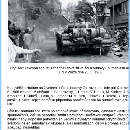
Popisek:
Takovou spoušť zanechali sovětští vojáci u budovy Čs. rozhlasu n
ulici v Praze dne 21. 8. 1968.
─────
K největším ztrátám na životech došlo u budovy Čs. rozhlasu, kde položilo své
8. 1968 celkem 15 občanů: J. Baborovský, J. Hanus, V. Hnulík, M. Kadlec, J. Kl
Krahulec, J. Kubeš, I. Laita, M. Lamper, M. Musich, J. Novák, J. Reichl, B. Řepa
jakož i J. Švec. Jejich památku připomíná pamětní deska na budově rozhlasu
ulici.
Léta tzv. normalizace, která po srpnové invazi následovala, vyhnala z vlasti na 
spoluobčanů, kteří se nehodlali smířit s potupnou sovětskou okupací. Přes tuto
bilanci nebyl doposud potrestán ani jediný z bývalých komunistických činitelů, 
svědomí nejen samotný akt okupace, ale i normalizační čistky a pronásledován
s okupací nesouhlasili.