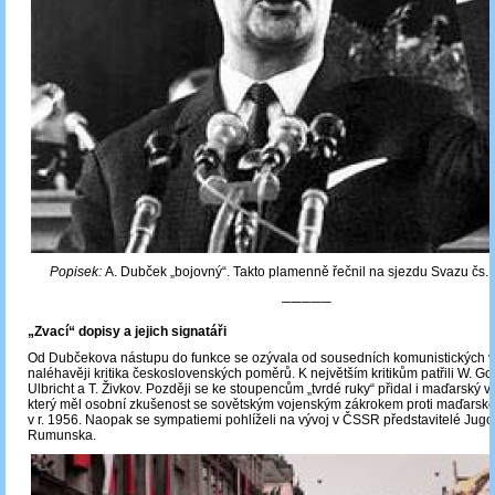
Popisek:
A. Dubček „bojovný“. Takto plamenně řečnil na sjezdu Svazu čs. 
─────
„Zvací“ dopisy a jejich signatáři
Od Dubčekova nástupu do funkce se ozývala od sousedních komunistických v
naléhavěji kritika československých poměrů. K největším kritikům patřili W. G
Ulbricht a T. Živkov. Později se ke stoupencům „tvrdé ruky“ přidal i maďarský v
který měl osobní zkušenost se sovětským vojenským zákrokem proti maďarsk
v r. 1956. Naopak se sympatiemi pohlíželi na vývoj v ČSSR představitelé Jugo
Rumunska.