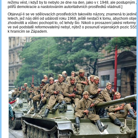
režimu vést, i když by to nebylo ze dne na den, jako v r. 1948, ale postupným
pilířů demokracie a nastolováním autoritativních prostředků vládnutí.]
Objevují-li se ve sdělovacích prostředcích takovéto názory, znamená to jediné:
letech, jež nás dělí od událostí roku 1968, ještě nestačí k tomu, abychom obje
zhodnotiti a vůbec pochopit to, oč tehdy šlo. Nikoli o prosazení jakési reformy 
ve své podstatě reformovatelný nebyl, nýbrž o posunutí vojenských pozic SSS
k hranicím se Západem.