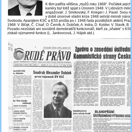
K těm patřila většina „mužů roku 1968“. Počátek jejich 
kariéry byl totiž spjat s Únorem 1948. V Lidových milic
angažovali: J. Smrkovský, F. Kriegel i J. Pavel. Svou n
v době únorové vládní krize 1948 sehrál ministr národ
Svoboda. Aparátem KSČ a KSS prošla po r. 1948 řada pozdějších aktérů Praž
1968: V. Biľak, Č. Císař, O. Černík, A. Dubček, A. Indra, D. Kolder, V. Slavík, B.
Pozadu nezůstali ani sociálně demokratičtí funkcionáři, kteří za „sňatek“ s KS
získali významné funkce (L. Jankovcová, J. Hájek atd.).