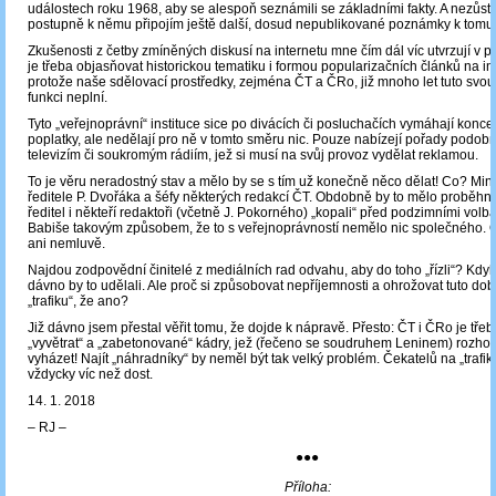
událostech roku 1968, aby se alespoň seznámili se základními fakty. A nezůsta
postupně k němu připojím ještě další, dosud nepublikované poznámky k tomut
Zkušenosti z četby zmíněných diskusí na internetu mne čím dál víc utvrzují v p
je třeba objasňovat historickou tematiku i formou popularizačních článků na in
protože naše sdělovací prostředky, zejména ČT a ČRo, již mnoho let tuto svou
funkci neplní.
Tyto „veřejnoprávní“ instituce sice po divácích či posluchačích vymáhají konc
poplatky, ale nedělají pro ně v tomto směru nic. Pouze nabízejí pořady podo
televizím či soukromým rádiím, jež si musí na svůj provoz vydělat reklamou.
To je věru neradostný stav a mělo by se s tím už konečně něco dělat! Co? Mi
ředitele P. Dvořáka a šéfy některých redakcí ČT. Obdobně by to mělo proběhn
ředitel i někteří redaktoři (včetně J. Pokorného) „kopali“ před podzimními volb
Babiše takovým způsobem, že to s veřejnoprávností nemělo nic společného. 
ani nemluvě.
Najdou zodpovědní činitelé z mediálních rad odvahu, aby do toho „řízli“? Kdyb
dávno by to udělali. Ale proč si způsobovat nepříjemnosti a ohrožovat tuto do
„trafiku“, že ano?
Již dávno jsem přestal věřit tomu, že dojde k nápravě. Přesto: ČT i ČRo je tře
„vyvětrat“ a „zabetonované“ kádry, jež (řečeno se soudruhem Leninem) rozhod
vyházet! Najít „náhradníky“ by neměl být tak velký problém. Čekatelů na „trafik
vždycky víc než dost.
14. 1. 2018
‒ RJ ‒
●●●
Příloha: