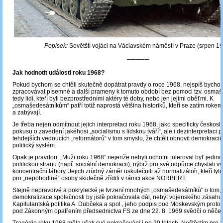
Popisek:
Sovětští vojáci na Václavském náměstí v Praze (srpen 1
─────
Jak hodnotit události roku 1968?
Pokud bychom se chtěli skutečně dopátrat pravdy o roce 1968, nejspíš bychom
zpracovávat písemné a další prameny k tomuto období bez pomoci tzv. osmaš
tedy lidí, kteří byli bezprostředními aktéry té doby, nebo jen jejími oběťmi. K
„osmašedesátníkům“ patří totiž naprostá většina historiků, kteří se zatím roke
a zabývají.
Je třeba nejen odmítnout jejich interpretaci roku 1968, jako specificky česko
pokusu o zavedení jakéhosi „socialismu s lidskou tváří“, ale i dezinterpretaci p
tehdejších vedoucích „reformátorů“ v tom smyslu, že chtěli obnovit demokracii a
politický systém.
Opak je pravdou. „Muži roku 1968“ nejenže nebyli ochotni tolerovat byť jedino
politickou stranu (např. sociální demokracii), nýbrž pro své odpůrce chystali 
koncentrační tábory. Jejich zrůdný záměr uskutečnili až normalizátoři, kteří ty
pro „nepohodlné“ osoby skutečně zřídili v rámci akce NORBERT.
Stejně nepravdivé a pokrytecké je tvrzení mnohých „osmašedesátníků“ o tom,
demokratizace společnosti by jistě pokračovala dál, nebýt vojenského zásahu
Kapitulantská politika A. Dubčeka a spol., jeho podpis pod Moskevským proto
pod Zákonným opatřením předsednictva FS ze dne 22. 8. 1969 svědčí o něče