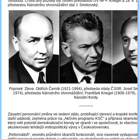
Svoboda. O dva dny později byl zvolen předsedou ÚV NF F. Kriegel a 18. 4. 
předsedou Národního shromáždění stal J. Smrkovský.
Popisek:
Zleva: Oldřich Černík (1921-1994), předseda vlády ČSSR; Josef Sm
1974), předseda Národního shromáždění; František Kriegel (1908-1979),
Národní fronty.
─────
Zásadní personální změny ve vedení státu, probíhající okresní a krajské konf
další události, zejména práce na „Akčním programu KSČ“ a příprava stranické
který měl potvrdit demokratizační trendy ve straně i ve společnosti, to všechn
akcelerovalo tehdejší vnitropolitický vývoj v Československu.
„Reformátoři“, vesměs průměrní straničtí funkcionáři, sice navenek vystupovali j