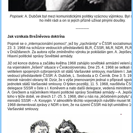
Popisek:
A. Dubček byl mezi komunistickými politiky vzácnou výjimkou. Byl sy
ho měli rádi a on si jejich přízně užíval plnými doušky.
─────
Jak vznikala Brežněvova doktrína
Poprvé se o „internacionální pomoci“, jež by „zachránila“ v ČSSR socialismus,
23. 3. 1968 na schůzce vedoucích představitelů BLR, ČSSR, MLR, NDR, PL
v Drážďanech. Za autora výše zmíněného výroku je pokládán gen. A. Jepišev, 
Hlavní politické správy Sovětské armády.
Již od konce dubna a začátku května 1968 zahájilo sovětské armádní velení p
na vojenském „řešení“ situace v Československu. Dne 25. 4. 1968 se setkali s
velitelem spojených ozbrojených sil států Varšavské smlouvy, maršálem I. Ja
vedoucí představitelé ČSSR: A. Dubček, L. Svoboda a O. Černík. Dne 3. 5. 19
ministr národní obrany M. Dzúr, že s výše jmenovaným jednal o přípravě spol
jednotek států Varšavské smlouvy. O týden později, 11. 5. 1968, navštívila Č
delegace SSSR v čele s I. Koněvem a nato další delegace, vedená ministre
A. Grečkem a náčelníkem Hlavní politické správy Sovětské armády – A. Jepi
toho v téže době, ve dnech 17.-25. 5. 1968, dlel u nás na „léčebném pobytu“ 
ministrů SSSR – A. Kosygin. V atmosféře těchto vojenských návštěv musel M. 
1968 dementovat zprávy z NDR o tom, že na území ČSSR má být umístěno 10-
Varšavské smlouvy.