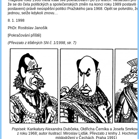
Tragédie roku 1968 měla však své pokračování i po 20 letech. Neštěstím pro t
že se do čela politických a společenských změn na konci roku 1989 postavili (
postaveni) právě neúspěšní politici Pražského jara 1968. Opět se potvrdilo, že
jednou, selže kdykoli znovu…
8. 1. 1998
PhDr. Rostislav Janošík
[Pokračování příště]
(Převzato z tištěných SN č. 1/1998, str. 7)
Popisek:
Karikatury Alexandra Dubčeka, Oldřicha Černíka a Josefa Smrkov
z roku 1968; autor ilustrací: Miroslav Liďák. Převzato z knihy J. Hochman
místodržení v Čechách, Praha 1991)