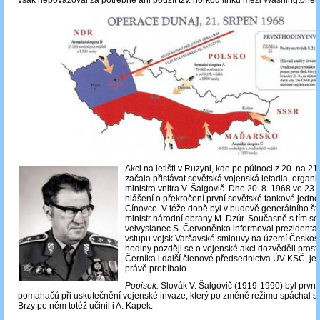
však nepovažoval za potřebné ani použít tzv. horkou linku mezi Washingtone
Akci na letišti
v Ruzyni, kde po půlnoci z 20. na 21
začala přistávat sovětská vojenská letadla, organ
ministra vnitra V. Šalgovič. Dne 20. 8. 1968 ve 23.
hlášení o překročení první sovětské tankové jedno
Cínovce. V téže době byl v budově generálního št
ministr národní obrany M. Dzúr. Současně s tím so
velvyslanec S. Červoněnko informoval prezidenta
vstupu vojsk Varšavské smlouvy na území Českos
hodiny později se o vojenské akci dozvěděli prost
Černíka i další členové předsednictva ÚV KSČ, je
právě probíhalo.
Popisek:
Slovák V. Šalgovič (1919-1990) byl první
pomahačů při uskutečnění vojenské invaze, který po změně režimu spáchal s
Brzy po něm totéž učinil i A. Kapek.