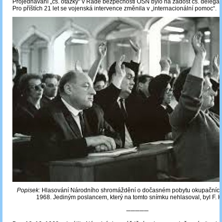
Projednávání „čs. otázky“ v Radě bezpečnosti OSN bylo na žádost čs. delega
Pro příštích 21 let se vojenská intervence změnila v „internacionální pomoc“.
Popisek:
Hlasování Národního shromáždění o dočasném pobytu okupačních 
1968. Jediným poslancem, který na tomto snímku nehlasoval, byl F. K
─────