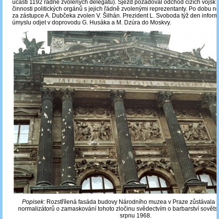
účasti 1192 řádně zvolených delegátů). Sjezd požadoval odchod cizích vojsk
činnosti politických orgánů s jejich řádně zvolenými reprezentanty. Po dobu ne
za zástupce A. Dubčeka zvolen V. Šilhán. Prezident L. Svoboda týž den inform
úmyslu odjet v doprovodu G. Husáka a M. Dzúra do Moskvy.
Popisek:
Rozstřílená fasáda budovy Národního muzea v Praze zůstávala i
normalizátorů o zamaskování tohoto zločinu svědectvím o barbarství sověts
srpnu 1968.