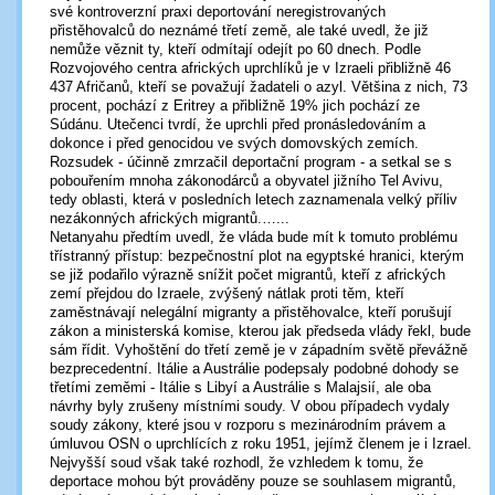
své kontroverzní praxi deportování neregistrovaných
přistěhovalců do neznámé třetí země, ale také uvedl, že již
nemůže věznit ty, kteří odmítají odejít po 60 dnech. Podle
Rozvojového centra afrických uprchlíků je v Izraeli přibližně 46
437 Afričanů, kteří se považují žadateli o azyl. Většina z nich, 73
procent, pochází z Eritrey a přibližně 19% jich pochází ze
Súdánu. Utečenci tvrdí, že uprchli před pronásledováním a
dokonce i před genocidou ve svých domovských zemích.
Rozsudek - účinně zmrzačil deportační program - a setkal se s
pobouřením mnoha zákonodárců a obyvatel jižního Tel Avivu,
tedy oblasti, která v posledních letech zaznamenala velký příliv
nezákonných afrických migrantů.…...
Netanyahu předtím uvedl, že vláda bude mít k tomuto problému
třístranný přístup: bezpečnostní plot na egyptské hranici, kterým
se již podařilo výrazně snížit počet migrantů, kteří z afrických
zemí přejdou do Izraele, zvýšený nátlak proti těm, kteří
zaměstnávají nelegální migranty a přistěhovalce, kteří porušují
zákon a ministerská komise, kterou jak předseda vlády řekl, bude
sám řídit. Vyhoštění do třetí země je v západním světě převážně
bezprecedentní. Itálie a Austrálie podepsaly podobné dohody se
třetími zeměmi - Itálie s Libyí a Austrálie s Malajsií, ale oba
návrhy byly zrušeny místními soudy. V obou případech vydaly
soudy zákony, které jsou v rozporu s mezinárodním právem a
úmluvou OSN o uprchlících z roku 1951, jejímž členem je i Izrael.
Nejvyšší soud však také rozhodl, že vzhledem k tomu, že
deportace mohou být prováděny pouze se souhlasem migrantů,