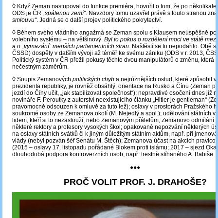
◊
Když Zeman nastupoval do funkce premiéra, hovořil o tom, že po několikale
ODS je ČR
„spálenou zemí“
. Navzdory tomu uzavřel právě s touto stranou z
smlouvu“
. Jedná se o další projev politického pokrytectví.
◊
Během svého vládního angažmá se Zeman spolu s Klausem neúspěšně pok
volebního systému – na většinový.
Byl to pokus o rozdělení moci ve státě m
a o „vymazání“ menších parlamentních stran.
Naštěstí se to nepodařilo. Obě s
ČSSD) dospěly v dalším vývoji až téměř ke svému zániku (ODS v r. 2013, ČSSD
Politický systém v ČR přežil pokusy těchto dvou manipulátorů o změnu, která n
nečestným záměrům.
◊
Soupis Zemanových
politických chyb
a nejrůznějších ostud, které způsobil v
prezidenta republiky, je rovněž obsáhlý: orientace na Rusko a Čínu (Zeman pro
jezdí do Číny učit, „jak stabilizovat společnost“); nepravdivé osočení dnes již n
novináře F. Peroutky z autorství neexistujícího článku „Hitler je gentleman“ (Z
pravomocně odsouzen k omluvě za tuto lež); oslavy v prostorách Pražského h
soukromé osoby ze Zemanova okolí (M. Nejedlý a spol.); udělování státních 
lidem, kteří si to nezaslouží, nebo Zemanovým přátelům; Zemanovo odmítání 
některé rektory a profesory vysokých škol; opakované nepozvání některých úst
na oslavy státních svátků či k jiným důležitým státním aktům, např. při jmenov
vlády (nebyl pozván šéf Senátu M. Štěch); Zemanova účast na akcích pravico
(2015 – oslavy 17. listopadu pořádané Blokem proti islámu; 2017 – sjezd Ok
dlouhodobá podpora kontroverzních osob, např. trestně stíhaného A. Babiše.
●●●
PROČ VOLIT PROF. J. DRAHOŠE?