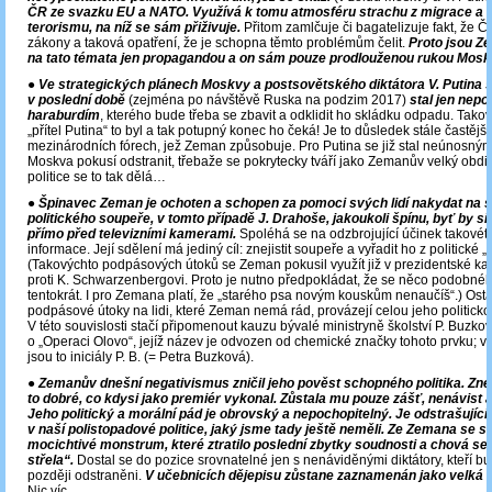
ČR ze svazku EU a NATO. Využívá k tomu atmosféru strachu z migrace a 
terorismu, na níž se sám přiživuje.
Přitom zamlčuje či bagatelizuje fakt, že 
zákony a taková opatření, že je schopna těmto problémům čelit.
Proto jsou Z
na tato témata jen propagandou a on sám pouze prodlouženou rukou Mosk
● Ve strategických plánech Moskvy a postsovětského diktátora V. Putina
v poslední době
(zejména po návštěvě Ruska na podzim 2017)
stal jen nep
haraburdím
, kterého bude třeba se zbavit a odklidit ho skládku odpadu. Takov
„přítel Putina“ to byl a tak potupný konec ho čeká! Je to důsledek stále častějš
mezinárodních fórech, jež Zeman způsobuje. Pro Putina se již stal neúnosným
Moskva pokusí odstranit, třebaže se pokrytecky tváří jako Zemanův velký obdiv
politice se to tak dělá…
●
Špinavec Zeman je ochoten a schopen za pomoci svých lidí nakydat na 
politického soupeře, v tomto případě J. Drahoše, jakoukoli špínu, byť by si 
přímo před televizními kamerami.
Spoléhá se na odzbrojující účinek takovét
informace. Její sdělení má jediný cíl: znejistit soupeře a vyřadit ho z politické „
(Takovýchto podpásových útoků se Zeman pokusil využít již v prezidentské ka
proti K. Schwarzenbergovi. Proto je nutno předpokládat, že se něco podobnéh
tentokrát. I pro Zemana platí, že „starého psa novým kouskům nenaučíš“.) Ost
podpásové útoky na lidi, které Zeman nemá rád, provázejí celou jeho politicko
V této souvislosti stačí připomenout kauzu bývalé ministryně školství P. Buzko
o „Operaci Olovo“, jejíž název je odvozen od chemické značky tohoto prvku; v
jsou to iniciály P. B. (= Petra Buzková).
●
Zemanův dnešní negativismus zničil jeho pověst schopného politika. Zneh
to dobré, co kdysi jako premiér vykonal. Zůstala mu pouze zášť, nenávist a
Jeho politický a morální pád je obrovský a nepochopitelný. Je odstrašujíc
v naší polistopadové politice, jaký jsme tady ještě neměli. Ze Zemana se s
mocichtivé monstrum, které ztratilo poslední zbytky soudnosti a chová se 
střela“.
Dostal se do pozice srovnatelné jen s nenáviděnými diktátory, kteří b
později odstraněni.
V učebnicích dějepisu zůstane zaznamenán jako velká 
Nic víc.