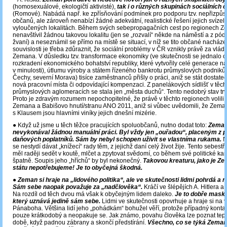
(homosexuálové, ekologičtí aktivisté),
tak i o různých skupinách sociálních č
(Romové). Nabádá např. ke zpřísňování podmínek pro podporu tzv. nepřizpůs
občanů, ale zároveň nenabízí žádné adekvátní, realistické řešení jejich svízel
vyloučených lokalitách. Během svých sebepropagačních cest po regionech Z
nenavštívil žádnou takovou lokalitu (jen se „rozvalí“ někde na náměstí a z pódi
žvaní) a neseznámil se přímo na místě se situací, v níž se tito občané nacházejí
souvislosti je třeba zdůraznit, že sociální problémy v ČR vznikly právě za vlád
Zemana. V důsledku tzv. transformace ekonomiky (ve skutečnosti se jednalo o
rozkradení ekonomického bohatství republiky, které vytvořily celé generace n
v minulosti), útlumu výroby a státem řízeného bankrotu průmyslových podniků 
Čechy, severní Morava) tisíce zaměstnanců přišly o práci, aniž se stát dostate
nová pracovní místa či odpovídající kompenzaci. Z panelákových sídlišť v těch
průmyslových aglomeracích se stala jen „města duchů“. Tento nedobrý stav tr
Proto je zdravým rozumem nepochopitelné, že právě v těchto regionech volili
Zemana a Babišovo hnutí/stranu ANO 2011, aniž si vůbec uvědomili, že Zema
s Klausem jsou hlavními viníky jejich dnešní mizérie.
● Když už jsme u těch těžce pracujících spoluobčanů, nutno dodat toto:
Zeman
nevykonával žádnou manuální práci. Byl vždy jen „ouřadou“, placeným z 
daňových poplatníků. Sám by nebyl schopen uživit se vlastníma rukama.
N
se nestydí dávat „knížecí“ rady těm, z jejichž daní celý život žije. Tento sebest
měl raději sedět v koutě, mlčet a zpytovat svědomí, co během své politické kar
špatně. Soupis jeho „hříchů“ by byl nekonečný.
Takovou kreaturu, jako je Ze
státu nepotřebujeme! Je to obyčejná škodná.
●
Zeman si hraje na „lidového politika“, ale ve skutečnosti lidmi pohrdá a ne
Sám sebe naopak považuje za „nadčlověka“.
Kráčí ve šlépějích A. Hitlera a
Na rozdíl od těch dvou má však k obyčejným lidem daleko.
Je to dobře masko
který uznává jedině sám sebe.
Lidmi ve skutečnosti opovrhuje a hraje si n
Pánaboha. Většina lidí jeho „pohádkám“ bohužel věří, protože případný konta
pouze krátkodobý a neopakuje se. Jak známo, povahu člověka lze poznat tepr
době, když padnou zábrany a skončí předstírání.
Všechno, co se týká Zemana