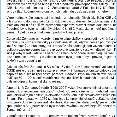
investigativní novináři, půjde nejspíš o obvinění J. Drahoše ze spolupráce s S
informovaných zdrojů se bude jednat o podvrhy, pravděpodobně z dílny KGB 
GRU. Nezapomínejme na to, že Zemanův kamarád V. Putin je starý „kágébák“, 
výroba (fabrikování) kompromitačních materiálů doslova denním chlebem.
Vzpomeňme v této souvislosti i na jeden z nejúspěšnějších falzifikátů KGB z 90. 
– tzv. zvacího dopisu z roku 1968. Kdo něco o událostech té doby ví, musí si kl
Málokdo totiž u nás tuší, že provedená expertíza pravost tohoto dokumentu nep
Podobné by to bylo i s materiály ohledně smrti J. Masaryka, o nichž nedávno m
Zeman. Opět by se jednalo jen o podvrhy. O nic jiného.
Co se týká Zemanových vazeb na ruské tajné služby, v prostředí novinářů a pol
vyprávěly nejrůznější historky již v polovině 90. let, kdy byl Zeman pouhým 
Také samotný Zeman tehdy, jak si mnozí z nás pamatují, pod vlivem euforie, kt
politický vzestup doprovázela, vypravoval o tom, že je vysokým důstojníkem K
sice jakoby v žertu, ale to na věci nic nemění. V odborné terminologii se tomu ř
dezinformace pravdou. Co z těch historek byla, nebo nebyla pravda, nejlépe 
ti, kteří v tom „jedou“ s ním.
Faktem zůstává, že redakce SN měla již v době, kdy Zeman vykonával funkci
ČSSD (ještě předtím, než se stal premiérem), informace o tom, že Lidový dům 
napojen na ruské bezpečnostní poradce. Podobní kdysi na Ministerstvu vnitra 
počátku 50. let 20. století, v době známých politických soudních procesů s M.
dalšími odpůrci komunistického režimu.
A nejen to. V Zemanově vládě (1998-2002) vykonával funkci ministra zahraničí
agent StB s krycím jménem „Kato“. Tohoto člověka, který je již mnoho let mimo a
komunistická tajná policie „úkolovala“ prací v komunitě československých emi
Británii. Po převratu v r. 1989 (známy jsou kompromitující záběry „Kata“ s jeh
důstojníky StB) se Kavan vrátil do vlasti, aby tam plnil další „úkoly“ ještě i poté
spolupráce s StB „provalila“ a byla medializována. (Takové nejbližší spolupra
Zeman měl a má.)
V době okolo Listopadu 1989 pracovaly na našem území stovky agentů KGB 