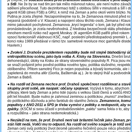
je zřejmé, že
součástí útoků proti Drahošovi budou informace o jeho údajné
s StB
. Ne že by se nad tím jen tak mělo mávnout rukou, ale není nutno závažn
sdělení přeceňovat. Tuto dezinformaci totiž s oblibou šířili v minulosti a šíří i d
agenti KGB (dnes FSB) a GRU, k nimž má Zeman a jeho okolí velmi blízko. Na
Putina je zcela zřejmé. Nezapomínejme na to, že Zemanova minulost před ro
nejasná (podobně u V. Klause) a napojení obou těchto osob, Zemana i Klause
mimo jakoukoli pochybnost. Zemanova „krycí legenda“ o tom, jak byl před ro
pronásledován, je zcela nevěrohodná. Z hlediska bezpečnosti státu představuj
mnohem menší riziko než agenti Moskvy. (K agentům KGB patřili před rokem 
vysocí funkcionáři vládnoucí KSČ, např. poslední předlistopadový premiér L.
konci roku 1989 předával v rámci tzv. sametové revoluce moc garnituře disiden
Havlem.)
● Zvolení J. Drahoše prezidentem republiky bude mít stejně blahodárný úč
vnitropolitickou scénu, jako byla volba A. Kisky na Slovensku.
Dnešní brutá
dehonestující, útoky na Kisku ze strany slovenského populisty R. Fica jsou mot
se snaží pošpinit jeho pověst politika nového typu, politika slušného, respekt
oblíbeného. Přitom samotný Fico je nejen populista a bývalý komunista, ale i
zapletená do mnoha afér (Gorila, Bašternák aj.). Je to stejný lhář a podvodník,
Zeman a Babiš.
●
Na rozdíl od Zemana nechce prof. Drahoš společnost rozdělovat a stavět j
skupiny proti sobě, ale naopak: občany spojovat.
Vyzývá k tomu, abychom z
příkopy, které tady Zeman a jeho lidé (spolu s velkou částí členů a voličů ANO
pět let hloubili. Bude nutno je zahrnout zeminou a politickou „munici“ zneškod
do politického důchodu a jeho fanklub do starého železa.
Zemanovce, komuni
populisty z ANO 2011 a SPD je třeba vymést z politiky a nedopustit, aby se d
zpátky.
(KSČM si svou účastí v probabišovském „paktu“ sama řekla o to, aby 
a rozpuštěna – jako strana nedemokratická.)
●
Nezáleží na tom, že prof. Drahoš není tak brilantní řečník jako Zeman, p
stát řídit nedá. Voliči mu to odpustí. Na rozdíl od svého soupeře je totiž uvě
Zeman celý svůj politický život (kromě jalového řečnění) pouze něco předstíral 