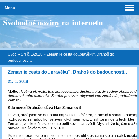
Menu
Svobodné noviny na internetu
Úvod
»
SN č. 1/2018
»
Zeman je cesta do „pravěku“, Drahoš do
budoucnosti…
Zeman je cesta do „pravěku“, Drahoš do budoucnosti…
21. 1. 2018
Motto:
„Třetina obyvatel této země je slabá duchem. Každý sedmý občan je de
dementní nebo alkoholik. Zhruba polovina obyvatel této země má podprůměrný
Zeman)
Kdo nevolí Drahoše, dává hlas Zemanovi!
Důvod, proč jsem se odhodlal napsat tento článek, je prostý a snadno pochopi
rozhovorech s řadou lidí ve svém okolí jsem totiž zjistil, že mnozí z těch, kteří vo
Zemana, ve skutečnosti o tomto politikovi nic nevědí. Myslí si, že to, čemu až do
pravda. Mají ovšem smůlu. NENÍ!
Po tomto neradostném zjištění jsem se posadil k psacímu stolu a pak k počítač