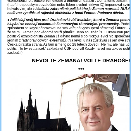
všemohoucího „ředitele zeměkoule a přilehlých galaxií“. Doma tento „gigant
(např. hospodským povalečům nebo lidem s velmi nízkým IQ) imponovat svým
hulvátstvím, ale
z hlediska
zahraničně politického je Zeman naprostá NULA.
nedávno vystihla ukrajinská aktivistka z hnutí Femen: Putinova děvka.
●Voliči dají svůj hlas prof. Drahošovi kvůli kvalitám, které u Zemana postrá
hlupáci se nechají obalamutit Zemanovými rétorickými prostocviky.
Podo
způsobem se kdysi připravoval na svá veřejná vystoupení německý Führer – A. 
že se mu Zeman podvědomě touží přiblížit. Jeho souznění s T. Okamurou proz
politický exhibicionista Zeman již dávno nemá s politickou levicí nic společné
jedním z řady pravicových extremistů. (Na levici u nás zůstávají již jen dvě stra
Česká pirátská strana. Až tam jsme to po 28 letech dovedli! Ne my, ale naši „de
politici. To by se „tatíček“ zakladatel ČSR podivil! Každý národ má takové politik
zaslouží!)
NEVOLTE ZEMANA! VOLTE DRAHOŠE!
●●●