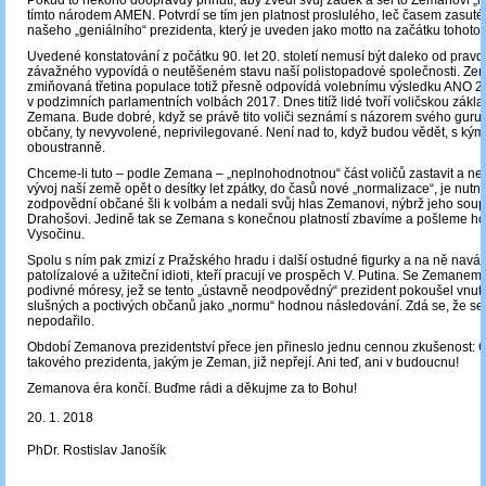
Pokud to někoho doopravdy přinutí, aby zvedl svůj zadek a šel to Zemanovi „ho
tímto národem AMEN. Potvrdí se tím jen platnost proslulého, leč časem zasut
našeho „geniálního“ prezidenta, který je uveden jako motto na začátku tohoto 
Uvedené konstatování z počátku 90. let 20. století nemusí být daleko od pravdy
závažného vypovídá o neutěšeném stavu naší polistopadové společnosti. Z
zmiňovaná třetina populace totiž přesně odpovídá volebnímu výsledku ANO 2
v podzimních parlamentních volbách 2017. Dnes titíž lidé tvoří voličskou zákl
Zemana. Bude dobré, když se právě tito voliči seznámí s názorem svého guru
občany, ty nevyvolené, neprivilegované. Není nad to, když budou vědět, s kým 
oboustranně.
Chceme-li tuto – podle Zemana – „neplnohodnotnou“ část voličů zastavit a nedov
vývoj naší země opět o desítky let zpátky, do časů nové „normalizace“, je nutno
zodpovědní občané šli k volbám a nedali svůj hlas Zemanovi, nýbrž jeho soupe
Drahošovi. Jedině tak se Zemana s konečnou platností zbavíme a pošleme ho
Vysočinu.
Spolu s ním pak zmizí z Pražského hradu i další ostudné figurky a na ně navá
patolízalové a užiteční idioti, kteří pracují ve prospěch V. Putina. Se Zemanem
podivné móresy, jež se tento „ústavně neodpovědný“ prezident pokoušel vnutit
slušných a poctivých občanů jako „normu“ hodnou následování. Zdá se, že se
nepodařilo.
Období Zemanova prezidentství přece jen přineslo jednu cennou zkušenost: 
takového prezidenta, jakým je Zeman, již nepřejí. Ani teď, ani v budoucnu!
Zemanova éra končí. Buďme rádi a děkujme za to Bohu!
20. 1. 2018
PhDr. Rostislav Janošík