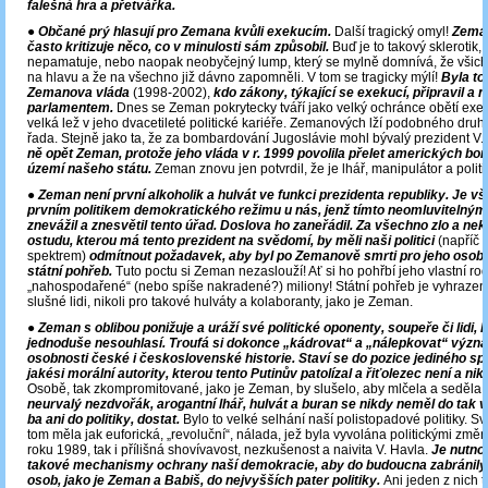
falešná hra a přetvářka.
● Občané prý hlasují pro Zemana kvůli exekucím.
Další tragický omyl!
Zeman
často kritizuje něco, co v minulosti sám způsobil.
Buď je to takový sklerotik, 
nepamatuje, nebo naopak neobyčejný lump, který se mylně domnívá, že všichn
na hlavu a že na všechno již dávno zapomněli. V tom se tragicky mýlí!
Byla to
Zemanova vláda
(1998-2002),
kdo zákony, týkající se exekucí, připravil a 
parlamentem.
Dnes se Zeman pokrytecky tváří jako velký ochránce obětí exeku
velká lež v jeho dvacetileté politické kariéře. Zemanových lží podobného dru
řada. Stejně jako ta, že za bombardování Jugoslávie mohl bývalý prezident V.
ně opět Zeman, protože jeho vláda v r. 1999 povolila přelet amerických b
území našeho státu.
Zeman znovu jen potvrdil, že je lhář, manipulátor a polit
●
Zeman není první alkoholik a hulvát ve funkci prezidenta republiky. Je vša
prvním politikem demokratického režimu u nás, jenž tímto neomluviteln
znevážil a znesvětil tento úřad. Doslova ho zaneřádil. Za všechno zlo a n
ostudu, kterou má tento prezident na svědomí, by měli naši politici
(napříč 
spektrem)
odmítnout požadavek, aby byl po Zemanově smrti pro jeho osob
státní pohřeb.
Tuto poctu si Zeman nezaslouží! Ať si ho pohřbí jeho vlastní ro
„nahospodařené“ (nebo spíše nakradené?) miliony! Státní pohřeb je vyhrazen
slušné lidi, nikoli pro takové hulváty a kolaboranty, jako je Zeman.
●
Zeman s oblibou ponižuje a uráží své politické oponenty, soupeře či lidi, k
jednoduše nesouhlasí. Troufá si dokonce „kádrovat“ a „nálepkovat“ výz
osobnosti české i československé historie. Staví se do pozice jediného sp
jakési morální autority, kterou tento Putinův patolízal a řiťolezec není a nik
Osobě, tak zkompromitované, jako je Zeman, by slušelo, aby mlčela a seděla 
neurvalý nezdvořák, arogantní lhář, hulvát a buran se nikdy neměl do tak 
ba ani do politiky, dostat.
Bylo to velké selhání naší polistopadové politiky. Svů
tom měla jak euforická, „revoluční“, nálada, jež byla vyvolána politickými změ
roku 1989, tak i přílišná shovívavost, nezkušenost a naivita V. Havla.
Je nutno
takové mechanismy ochrany naší demokracie, aby do budoucna zabránily 
osob, jako je Zeman a Babiš, do nejvyšších pater politiky.
Ani jeden z nich