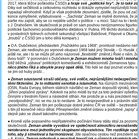
2017, která těžce poškodila ČSSD)
a hraje své „politické hry“. Je to také zd
Díky své sečtělosti a celkovému rozhledu si dokáže vymyslet nejrůznější histor
vypadají věrohodně. Když je však podrobíte zkoumání, zjistíte, že jsou od zač
konce vymyšlené, vyfabulované. – „Šachista“ Zeman se mylně domnívá, že jí
partie mu zajistí, aby se co nejdéle udržel v politice – u moci. Sází na to i tento
s J. Drahošem. Ve skutečnosti je právě on sám pouhou nevýznamnou figurko
politické šachovnici postsovětského diktátora V. Putina. Při těchto domácích „p
v posledních týdnech ochotně sekundují všelijací Babišové, Filipové a Okamur
„troubů“ z ČSSD jim u toho dělá kompars.)
● O A. Dubčekovi, představiteli „Pražského jara 1968“, promluvil nedávno neh
Zeman, ale nedlouho po srpnové okupaci 1968 také jiný Slovák – G. Husák. (
ještě ne, ale i to se může při jeho názorové „flexibilitě“ změnit.) Řekl o něm, 
dvou tváří“. V porovnání s Dubčekem
je
Zeman mužem mnoha tváří i mnoha 
totiž běžná „výbava“ politických komediantů a exhibicionistů Zemanova typu.
něco jiného říká a obvykle pravý opak dělá.
Tito lidé se dají poznat vcelku s
se jim od huby práší…
●
Zeman soustavně straší občany, své voliče, nejrůznějšími nebezpečími: e
těmi fiktivními. Je to militantní xenofob a islamofob.
Na různých mezinárodní
(OSN, Rada Evropy, během státních návštěv) se Zeman dopouští výroků, které 
„šíření poplašné zprávy“. Kdokoli na jeho místě by byl za toto jednání vyšetřo
činnými v trestním řízení a následně stíhán. Ale protože je u nás prezident repu
„neodpovědný“, nic se mu za to nestane. Je to nespravedlivé a s právním stát
společného. Zeman tím jen poškozuje dobré jméno ČR ve světě – beztrestně.
s tím již konečně něco dělat. Přinejmenším změnit ústavu a podobné „lapsy“ z n
stejně jako se zbavit takového prezidenta.
● Kromě výše popsaného nepřijatelného počínání hlavy státu stojí za pozornost
skutečnosti.
Zeman uměle vyvolává ve společnosti atmosféru nesnášenlivo
netolerance mezi jednotlivými skupinami obyvatelstva. Tím rozděluje spol
toho, aby ji stmeloval a harmonizoval.
Jde opačnou cestou než prezident so
– A. Kiska.
Zeman pohrdavě a neuctivě hovoří jak o různých skupinách oby