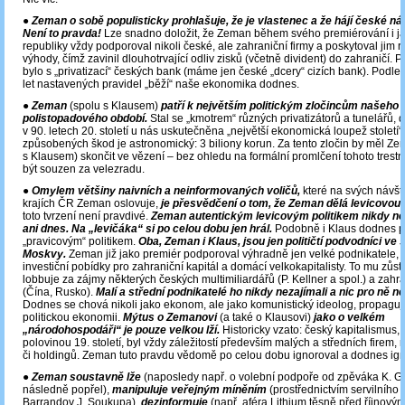
●
Zeman o sobě populisticky prohlašuje, že je vlastenec a že hájí české ná
Není to pravda!
Lze snadno doložit, že Zeman během svého premiérování i ja
republiky vždy podporoval nikoli české, ale zahraniční firmy a poskytoval jim 
výhody, čímž zavinil dlouhotrvající odliv zisků (včetně divident) do zahraničí.
bylo s „privatizací“ českých bank (máme jen české „dcery“ cizích bank). Podle 
let nastavených pravidel „běží“ naše ekonomika dodnes.
●
Zeman
(spolu s Klausem)
patří k největším politickým zločincům našeho
polistopadového období.
Stal se „kmotrem“ různých privatizátorů a tunelářů, 
v 90. letech 20. století u nás uskutečněna „největší ekonomická loupež století
způsobených škod je astronomický: 3 biliony korun. Za tento zločin by měl Ze
s Klausem) skončit ve vězení – bez ohledu na formální promlčení tohoto trest
být souzen za velezradu.
●
Omylem většiny naivních a neinformovaných voličů,
které na svých návš
krajích ČR Zeman oslovuje,
je přesvědčení o tom, že Zeman dělá levicovou p
toto tvrzení není pravdivé.
Zeman autentickým levicovým politikem nikdy neb
ani dnes. Na „levičáka“ si po celou dobu jen hrál.
Podobně i Klaus dodnes př
„pravicovým“ politikem.
Oba, Zeman i Klaus, jsou jen političtí podvodníci ve
Moskvy.
Zeman již jako premiér podporoval výhradně jen velké podnikatele, 
investiční pobídky pro zahraniční kapitál a domácí velkokapitalisty. To mu zůs
lobbuje za zájmy některých českých multimiliardářů (P. Kellner a spol.) a zahr
(Čína, Rusko).
Malí a střední podnikatelé ho nikdy nezajímali a nic pro ně ne
Dodnes se chová nikoli jako ekonom, ale jako komunistický ideolog, propagují
politickou ekonomii.
Mýtus o Zemanovi
(a také o Klausovi)
jako o velkém
„národohospodáři“ je pouze velkou lží.
Historicky vzato: český kapitalismus, 
polovinou 19. století, byl vždy záležitostí především malých a středních firem, 
či holdingů. Zeman tuto pravdu vědomě po celou dobu ignoroval a dodnes ign
●
Zeman soustavně lže
(naposledy např. o volební podpoře od zpěváka K. Got
následně popřel),
manipuluje veřejným míněním
(prostřednictvím servilního 
Barrandov J. Soukupa),
dezinformuje
(např. aféra Lithium těsně před říjnový