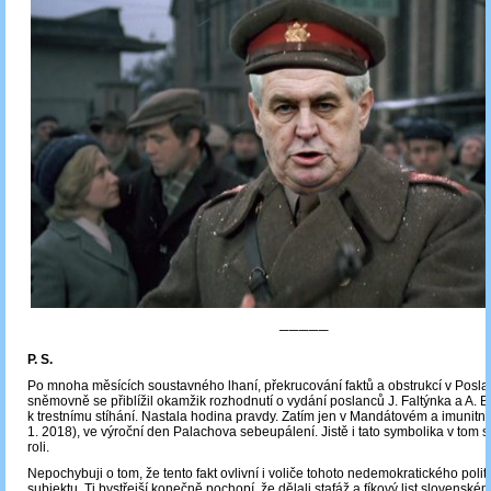
─────
P. S.
Po mnoha měsících soustavného lhaní, překrucování faktů a obstrukcí v Posl
sněmovně se přiblížil okamžik rozhodnutí o vydání poslanců J. Faltýnka a A. 
k trestnímu stíhání. Nastala hodina pravdy. Zatím jen v Mandátovém a imunitn
1. 2018), ve výroční den Palachova sebeupálení. Jistě i tato symbolika v tom 
roli.
Nepochybuji o tom, že tento fakt ovlivní i voliče tohoto nedemokratického polit
subjektu. Ti bystřejší konečně pochopí, že dělali stafáž a fíkový list slovenské