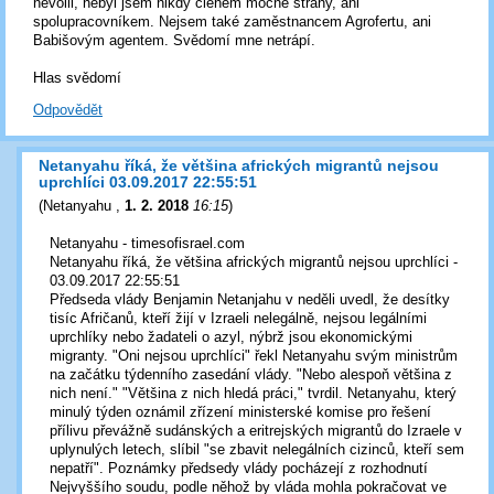
nevolil, nebyl jsem nikdy členem mocné strany, ani
spolupracovníkem. Nejsem také zaměstnancem Agrofertu, ani
Babišovým agentem. Svědomí mne netrápí.
Hlas svědomí
Odpovědět
Netanyahu říká, že většina afrických migrantů nejsou
uprchlíci 03.09.2017 22:55:51
(
Netanyahu
,
1. 2. 2018
16:15
)
Netanyahu - timesofisrael.com
Netanyahu říká, že většina afrických migrantů nejsou uprchlíci -
03.09.2017 22:55:51
Předseda vlády Benjamin Netanjahu v neděli uvedl, že desítky
tisíc Afričanů, kteří žijí v Izraeli nelegálně, nejsou legálními
uprchlíky nebo žadateli o azyl, nýbrž jsou ekonomickými
migranty. "Oni nejsou uprchlíci" řekl Netanyahu svým ministrům
na začátku týdenního zasedání vlády. "Nebo alespoň většina z
nich není." "Většina z nich hledá práci," tvrdil. Netanyahu, který
minulý týden oznámil zřízení ministerské komise pro řešení
přílivu převážně sudánských a eritrejských migrantů do Izraele v
uplynulých letech, slíbil "se zbavit nelegálních cizinců, kteří sem
nepatří". Poznámky předsedy vlády pocházejí z rozhodnutí
Nejvyššího soudu, podle něhož by vláda mohla pokračovat ve