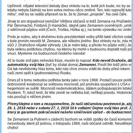
Upřímně: nějaké televizní debaty (bez ohledu na to, kolik jich bude; nic by se n
kdyby nebyla žádná) na tom sotva mohou něco změnit. Ten, kdo vypouští tuto 
mlhu“, měl by se raději připravit na to, že to Zeman „projede“. Na celé čáře.
Jinak to ani dopadnout nemůže! Většina občanů si totiž Zemana na Pražském
Pár Škromachů, Foldynů či Hamáčků, stejně jako Zemanem oceněných „umělců
z vděčnosti půjdou volit (Čech, Troška, Hůlka aj.), na tomto výsledku nic změn
Proto je nutno, aby k druhému kolu prezidentské volby přišli také všichni ostatní 
v kole prvním nevolili M. Zemana, ale někoho jiného. Bez ohledu na to, zda maj
vůči J. Drahošovi nějaké výhrady. (Já je mám taky, a přesto ho půjdu volit.) Je
byla velkou politickou chybou, na kterou by mohli v budoucnu doplatit naši poto
vnuci. Mysleme na budoucnost českého národa!
Ač to bude znít jako nehezká fráze, musím to napsat:
Kdo nevolí Drahoše, dá
automaticky svůj hlas
(byť by zůstal doma)
Zemanovi.
Posílí tím totiž jeho v
Dá tak nevědomky hlas tomu, kdo nás chce znovu vrátit do doby před rokem 1
naši zemi opět k (putinovskému) Rusku.
Dnes již k tomu nebudou potřeba tanky jako v roce 1968. Postačí pouze politici,
dobrovolně kolaborují se světovou mocností, jež prohrála soupeření s USA o
hegemonii ve světě. Mocností nedemokratickou, státem pošlapávajícím lidská
Ruskem. Ti, kdož tvrdí, že této země se netřeba bát, neříkají pravdu. Historick
nás poučují o něčem jiném.
Přemýšlejme o tom a nezapomeňme, že naší občanskou povinností je, ab
26. 1. 2018 nebo v sobotu 27. 1. 2018 šli k volbám!
Dejme svůj hlas prof. J.
který je garantem pokračování našeho směřování vpřed – do budoucnosti
Se Zemanem (a Putinem v zádech) bychom se vrátili zpátky do časů komunis
nesvobody, které již jednou, v listopadu 1989, naši občané odmítli. Neudělejm
chybu!