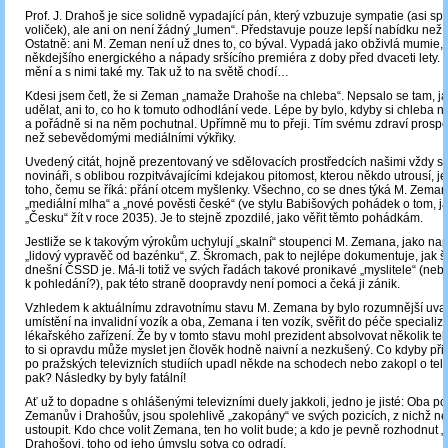
Prof. J. Drahoš je sice solidně vypadající pán, který vzbuzuje sympatie (asi spí
voliček), ale ani on není žádný „lumen“. Představuje pouze lepší nabídku než 
Ostatně: ani M. Zeman není už dnes to, co býval. Vypadá jako obživlá mumie, 
někdejšího energického a nápady sršícího premiéra z doby před dvaceti lety. I
mění a s nimi také my. Tak už to na světě chodí…
Kdesi jsem četl, že si Zeman „namaže Drahoše na chleba“. Nepsalo se tam, ja
udělat, ani to, co ho k tomuto odhodlání vede. Lépe by bylo, kdyby si chleba
a pořádně si na něm pochutnal. Upřímně mu to přeji. Tím svému zdraví prosp
než sebevědomými mediálními výkřiky.
Uvedený citát, hojně prezentovaný ve sdělovacích prostředcích našimi vždy se
novináři, s oblibou rozpitvávajícími kdejakou pitomost, kterou někdo utrousí, j
toho, čemu se říká: přání otcem myšlenky. Všechno, co se dnes týká M. Zemana
„mediální mlha“ a „nové pověsti české“ (ve stylu Babišových pohádek o tom, j
„Česku“ žít v roce 2035). Je to stejně zpozdilé, jako věřit těmto pohádkám.
Jestliže se k takovým výrokům uchylují „skalní“ stoupenci M. Zemana, jako na
„lidový vypravěč od bazénku“, Z. Škromach, pak to nejlépe dokumentuje, jak 
dnešní ČSSD je. Má-li totiž ve svých řadách takové pronikavé „myslitele“ (neb
k pohledání?), pak této straně doopravdy není pomoci a čeká ji zánik.
Vzhledem k aktuálnímu zdravotnímu stavu M. Zemana by bylo rozumnější uva
umístění na invalidní vozík a oba, Zemana i ten vozík, svěřit do péče speciali
lékařského zařízení. Že by v tomto stavu mohl prezident absolvovat několik te
to si opravdu může myslet jen člověk hodně naivní a nezkušený. Co kdyby při 
po pražských televizních studiích upadl někde na schodech nebo zakopl o tele
pak? Následky by byly fatální!
Ať už to dopadne s ohlášenými televizními duely jakkoli, jedno je jisté: Oba pol
Zemanův i Drahošův, jsou spolehlivě „zakopány“ ve svých pozicích, z nichž ne
ustoupit. Kdo chce volit Zemana, ten ho volit bude; a kdo je pevně rozhodnut „h
Drahošovi, toho od jeho úmyslu sotva co odradí.