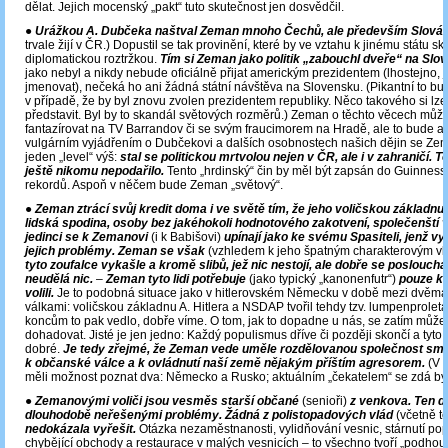
dělat. Jejich mocenský „pakt“ tuto skutečnost jen dosvědčil.
●
Urážkou A. Dubčeka naštval Zeman mnoho Čechů, ale především Slová
trvale žijí v ČR.) Dopustil se tak provinění, které by ve vztahu k jinému státu s
diplomatickou roztržkou.
Tím si Zeman jako politik „zabouchl dveře“ na Slo
jako nebyl a nikdy nebude oficiálně přijat americkým prezidentem (lhostejno, 
jmenovat), nečeká ho ani žádná státní návštěva na Slovensku. (Pikantní to bu
v případě, že by byl znovu zvolen prezidentem republiky. Něco takového si lze 
představit. Byl by to skandál světových rozměrů.) Zeman o těchto věcech můž
fantazírovat na TV Barrandov či se svým fraucimorem na Hradě, ale to bude as
vulgárním vyjádřením o Dubčekovi a dalších osobnostech našich dějin se Ze
jeden „level“ výš:
stal se politickou mrtvolou nejen v ČR, ale i v zahraničí. T
ještě nikomu nepodařilo.
Tento „hrdinský“ čin by měl být zapsán do Guinness
rekordů. Aspoň v něčem bude Zeman „světový“.
●
Zeman ztrácí svůj kredit doma i ve světě tím, že jeho voličskou základnu t
lidská spodina, osoby bez jakéhokoli hodnotového zakotvení, společenští v
jedinci se k Zemanovi
(i k Babišovi)
upínají jako ke svému Spasiteli, jenž v
jejich problémy. Zeman se však
(vzhledem k jeho špatným charakterovým v
tyto zoufalce vykašle a kromě slibů, jež nic nestojí, ale dobře se poslouchaj
neudělá nic.
–
Zeman tyto lidi potřebuje
(jako typický „kanonenfutr“)
pouze k 
volili.
Je to podobná situace jako v hitlerovském Německu v době mezi dvěma
válkami: voličskou základnu A. Hitlera a NSDAP tvořil tehdy tzv. lumpenproleta
koncům to pak vedlo, dobře víme. O tom, jak to dopadne u nás, se zatím můž
dohadovat. Jisté je jen jedno: Každý populismus dříve či později skončí a tyto
dobré.
Je tedy zřejmé, že Zeman vede uměle rozdělovanou společnost s
k občanské válce a k ovládnutí naší země nějakým příštím agresorem.
(V m
měli možnost poznat dva: Německo a Rusko; aktuálním „čekatelem“ se zdá být
●
Zemanovými voliči jsou vesměs starší občané
(senioři)
z venkova. Ten d
dlouhodobě neřešenými problémy. Žádná z polistopadových vlád
(včetně 
nedokázala vyřešit.
Otázka nezaměstnanosti, vylidňování vesnic, stárnutí po
chybějící obchody a restaurace v malých vesnicích – to všechno tvoří „podho