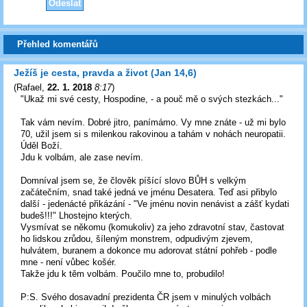
Přehled komentářů
Ježíš je cesta, pravda a život (Jan 14,6)
(
Rafael
,
22. 1. 2018
8:17
)
"Ukaž mi své cesty, Hospodine, - a pouč mě o svých stezkách..."
Tak vám nevím. Dobré jitro, panímámo. Vy mne znáte - už mi bylo
70, užil jsem si s milenkou rakovinou a tahám v nohách neuropatii.
Úděl Boží.
Jdu k volbám, ale zase nevím.
Domníval jsem se, že člověk píšící slovo BŮH s velkým
začátečním, snad také jedná ve jménu Desatera. Teď asi přibylo
další - jedenácté přikázání - "Ve jménu novin nenávist a zášť kydati
budeš!!!" Lhostejno kterých.
Vysmívat se někomu (komukoliv) za jeho zdravotní stav, častovat
ho lidskou zrůdou, šíleným monstrem, odpudivým zjevem,
hulvátem, buranem a dokonce mu adorovat státní pohřeb - podle
mne - není vůbec košér.
Takže jdu k těm volbám. Poučilo mne to, probudilo!
P:S. Svého dosavadní prezidenta ČR jsem v minulých volbách