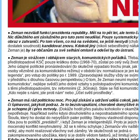
●
Zeman nezvládl funkci prezidenta republiky. Měl na to pět let, ale tento č
Nic důležitého ani záslužného pro tuto zemi neudělal. Pouze systematicky 
obraz v zahraničí. Po tom všem, co má na svědomí, se ještě nestydí
(chybí
dostatek soudnosti)
kandidovat znovu. Kdokoli jiný
(nikoli sebestředný náfuk
Zeman je)
by se občanům za své selhání omluvil a odešel by do ústraní.
●
Zeman je strážcem i obhájcem starých, komunistických pořádků.
Třebaž
předlistopadové KSČ pouze krátkou dobu (1968-70), zůstal po celý svůj život
Jeho údajné politické pronásledování (to skutečné vypadalo trochu jinak, jak 
osoby vězněné za komunistického režimu) v období tzv. normalizace je jen kam
legenda“, pro vstup do politiky po r. 1989. (Zpravodajské služby vždy se svými
v předstihu s dlouhou časovou perspektivou.) O tom, že Zeman neumí myslet j
komunisticku“, nejlépe svědčí jeho dobré vztahy s polistopadovými komunisty (V.
s těmi předlistopadovými, tzv. reformními (Z. Jičínský). Stále se řídí komunistic
„Kdo nejde s námi, jde proti nám“ nebo „Účel světí prostředky“.
●
Zeman má rád politickou moc. Pro její získání a udržení udělá cokoli, jak
či špinavost, jakýkoli podraz. Je to bezskrupulózní, chorobně domýšlivé in
je schopno jít i přes mrtvoly.
(Dokáže hodit přes palubu kohokoliv v okamžiku,
nepotřebuje. Například svého kdysi dlouholetého a nepostradatelného spolu
Šloufa, který ho dostal do nejvyšších pater politiky. Stejnou vlastností disponuje
Oba jsou to političtí „predátoři“, i když Zeman je inteligentnější. Proto je jejich
mocenský konflikt nevyhnutelný. Již se k němu schyluje.) Zemanův vliv naštěst
velký, aby mohl realizovat všechny své záměry. Ve skutečnosti se jedná o
zakomplexovaného ubožáka, který si je dobře vědom faktorů, jež limitují jeho 
Kdyby se Zeman dostal k neomezené moci, stala by se z něho lidská zrůda