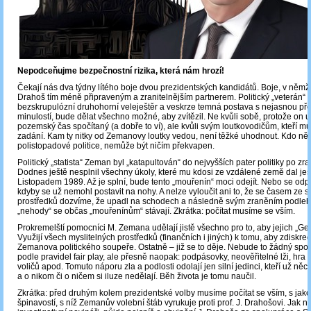
Nepodceňujme bezpečnostní rizika, která nám hrozí!
Čekají nás dva týdny lítého boje dvou prezidentských kandidátů. Boje, v němž
Drahoš tím méně připraveným a zranitelnějším partnerem. Politický „veterán“
bezskrupulózní druhohorní veleještěr a veskrze temná postava s nejasnou př
minulostí, bude dělat všechno možné, aby zvítězil. Ne kvůli sobě, protože on u
pozemský čas spočítaný (a dobře to ví), ale kvůli svým loutkovodičům, kteří musí
zadání. Kam ty nitky od Zemanovy loutky vedou, není těžké uhodnout. Kdo něc
polistopadové politice, nemůže být ničím překvapen.
Politický „statista“ Zeman byl „katapultován“ do nejvyšších pater politiky po zra
Dodnes ještě nesplnil všechny úkoly, které mu kdosi ze vzdálené země dal ješ
Listopadem 1989. Až je splní, bude tento „mouřenín“ moci odejít. Nebo se odpla
kdyby se už nemohl postavit na nohy. A nelze vyloučit ani to, že se časem ze 
prostředků dozvíme, že upadl na schodech a následně svým zraněním podleh
„nehody“ se občas „mouřenínům“ stávají. Zkrátka: počítat musíme se vším.
Prokremelští pomocníci M. Zemana udělají jistě všechno pro to, aby jejich „Geroj
Využijí všech myslitelných prostředků (finančních i jiných) k tomu, aby zdiskred
Zemanova politického soupeře. Ostatně – již se to děje. Nebude to žádný spo
podle pravidel fair play, ale přesně naopak: podpásovky, neověřitelné lži, hr
voličů apod. Tomuto náporu zla a podlosti odolají jen silní jedinci, kteří už něc
a o nikom či o ničem si iluze nedělají. Běh života je tomu naučil.
Zkrátka: před druhým kolem prezidentské volby musíme počítat se vším, s jako
špinavostí, s níž Zemanův volební štáb vyrukuje proti prof. J. Drahošovi. Jak n