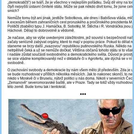
„demokratičtí“) se tváří, že je všechno v nejlepším pořádku. Svůj díl viny na to
čtyři nejvyšší ústavní činitelé státu. Může se pak někdo divit tomu, že jsme ce
smích?
Nemůže tomu být ani jinak, jestliže Sobotkova, ale dnes i Babišova vláda, mlče
k excesům během zahraničních cest proruského a pročínského prezidenta M.
Političtí zbabělci typu J. Hamáčka, B. Sobotky, M. Štěcha i R. Vondráčka jsou 
Háchové. Dělají to dobrovolně a vědomě.
Je načase, aby se výše uvedenými záležitostmi, jež souvisí s bezpečností naš
začaly seriózně zabývat orgány, které to mají v popisu práce. Pokud to dělat 
staneme se brzy další „svazovou“ republikou putinovského Ruska. Někdo na 
netrpělivě čeká a už se nemůže dočkat. Většina občanů tohoto státu si to vša
i nadále zůstat součástí svobodného a demokratického světa. Důvod je prostý
se sice vládne komplikovaněji než v diktatuře či v Agrofertu, ale dýchá se v ní 
svobodně.
O zachování svobody a demokracie by nám všem mělo jít především. Zda je u
se bude rozhodovat v příštích několika měsících. Jak to nakonec skončí, to n
nikdo v Moskvě či v Bruselu, nýbrž politici u nás doma. Nikoli v severních Čec
„Zemanově“ severomoravské baště, ale v Praze. Tady se totiž vždy rozhodova
této země. Bude tomu tak i tentokrát.
●●●