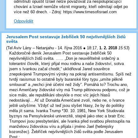
odmítnutí opustit Izrael nelze považovat za nespolupracující
chování a Izrael nemůže věznit migranty, kteří odmítají odjet po
více než 60 dnech. - Zdroj: https://www.timesofisrael.com
Odpovědět
Jerusalem Post sestavuje žebříček 50 nejvlivnějších židů
světa
(
Tel Aviv Lány – Netanjahu - 14. října 2016 ● 18:17
,
1. 2. 2018
15:53
)
Každoročně deník Jerusalem Post sestavuje žebříček 50
nejvlivnějších židů světa. …... „Don je neuvěřitelně srdečný a
tolerantní člověk, který přijal mou rodinu a naše židovství, sotva
jsem s Ivankou začal chodit,“ uklidňoval Jared souvěrce
znepokojené Trumpovými výroky na pokraji antisemitismu. Spíš než
tvrdý rasismus to ostatně byly buranské fóry typu „umíte pěkně
smlouvat“ a „nechci jiné účetní než židy“. Pomáhá to? Trochu ano,
mezi Američany židovské víry má Trump pětinovou podporu, což je
sice málo, ale republikáni obvykle o moc víc jejich hlasů
nedostávají... Ať už Donalda Američané zvolí, nebo ne, o Ivance
ještě uslyšíme. Vždyť už teď jsou slyšet hlasy, že by do politiky
měla jít sama. Ivanka Trump *30. 10. 1981, New York Studovala
byznys na Pensylvánské univerzitě, stejně jako otec a bratr Eric.
Trumpovi jsou presbyteriáni, ale Ivanka před svatbou přestoupila na
manželovu židovskou víru a přijala i jméno Jael (hebrejsky
kozorožec). Žebříček nejvlivnějších židů světa podle Jerusalem
Post :