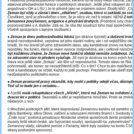
s nejasnou předlistopadovou minulostí, kterého do té doby nikdo neznal, zač
atakovat předsednické funkce v politických stranách. Ještě před vstupem d
angažoval v OH a LSU.) Je to přesně jako ve známém úsloví: Zloděj křičí: „Chy
Zeman byl vždy a zůstal i dnes „elitářem“, osobou, která si zakládá na své
Člověkem, jenž je přesvědčen o tom, že je něco víc než ti ostatní. NENÍ!
Z toh
Zemanova povýšenost, arogance a přezírání druhých.
(Podobné rysy char
pozorovat také u A. Babiše. Zdá se, že oba tito soudruzi toho mají společného 
Včetně spolupráce s tajnými službami.)
●
Zeman je dnes politováníhodná lidská
(po stránce fyzické)
a duševní tros
krajně nezodpovědné, zejména od jeho vlastní rodiny, ale i od nejbližšího ok
hradě, že mu dovolí při jeho zdravotním stavu, aby kandidoval znovu na funkc
republiky. Na funkci, která je nejen vysoce zodpovědná, ale i celkově náročná
být každému zřejmé, že Zeman nové funkční období nemůže zvládnout. Jeh
se zdravotní stav to předem vylučuje.
Již nyní je doslova na konci svých fyzi
hlava sice ještě stále „šrotuje“, ale tělo už neposlouchá. Tomuto stavu se říká: j
pohromadě, ale konec se nezadržitelně blíží. Co s tím? Chce to jen maličkost:
hrsti a kandidatury se vzdát. Každý to jistě pochopí. Prezident si tak ušetří trpk
nedůstojného politického konce.
●
Zeman promarnil pravý okamžik, kdy mohl z politiky odejít včas, důstojně
Teď už to bude jen s ostudou…
●
A ještě
malá rekapitulace všech „hříchů“, které má Zeman na svědomí za
dvacet let v politice
. Skandálů a afér je nepřeberné množství. Proto se zmíní
některých z nich:
◊
Množství
politických afér,
které doprovázejí Zemanovu kariéru od samého zač
aféra Bamberg; aféra Olovo; zatčení a odsouzení ministra financí I. Svobody v
„Čisté ruce“; podivná privatizace Mostecké uhelné společnosti (tento problém 
musely řešit nikoli české, ale švýcarské soudy); spolupodíl na „vytunelování“
Zemanovy vlády; záhadné peníze z Panamy, které byly zaslány na konto ČSS
strany podivnými sponzory).