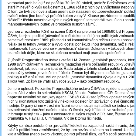
verbování probíhalo již od počátku 70. let 20. století, protože Brežněvovo ve
starším nevěřilo kvůli událostem z r. 1968 (část z nich byla vyškrtnula nebo v
O tom, že byli tito nově získaní agenti pak nasazeni do „porevolučních“ politick
svědčí mimo jiné bouřlivý průběh kolem volby V. Klause prezidentem republiky 
Někteří z těchto naverbovaných ruských agentů tam sehráli svou úlohu snadn
manipulovatelných loutek ve prospěch ruských zájmů.
Jednou z rezidentur KGB na území ČSSR na přelomu let 1989/90 byl Prognost
ČSAV, který se podílel (původně to měl dokonce řídit) na politických změnách v
sametové revoluce 1989: přechodu od komunistického režimu k tomu postkom
Nějak se to tehdy „vymklo“ a vývoj dostal poněkud jinou dynamiku, než si rež
naplánovali. I takové věci se v „revolucích“ stávají. Dokonce i v takových zlom
okamžicích dějin, které se skutečnou revolucí mají pramálo společného.
Z „líhně“ Prognostického ústavu vzešel i M. Zeman, „geniální“ prognostik, kte
1989 svým článkem v Technickém magazínu všem občanům republiky „otevřel o
zvěstoval, jak jsou na tom špatně. Řada údajů z tohoto článku patřila k dezinf
posloužily svému „revolučnímu“ účelu. Zeman byl díky tomuto článku „katapul
politiky a už v ní zůstal. Ani on později „neustál“ dynamiku vývoje a byl v r. 2
z kola ven. Zpátky se vrátil až v roce 2013 – jako prezident republiky.
Jen pro úplnost: Po zániku Prognostického ústavu ČSAV se rezidenti a agenti
jinam: část z nich do sekretariátu KSČM, část do Parlamentu ČR. Dnes máme
naprosto unikátní situaci, kdy agenti FSB (či GRU) sedí přímo v poslaneckých l
nich ví (konstatuje toto zjištění v několika posledních zprávách o své činnosti),
neděje. Orgány činné v trestním řízení se o to nezajímají, ačkoli se jedná o ja
bezpečnostní ohrožení našeho státu. O těchto „svých“ lidech ve vrcholné poli
informuje ruský tisk – jako o emisarech ruských zájmů v ČR. Ano, žijeme v ze
dramatika V. Havla i J. Cimrmana. Víc se k tomu říci nedá.
Kdyby se něco podobného „provalilo“ kdekoli na západ od našich hranic, doš
státě k politickému zemětřesení, že by tam nezůstal kámen na kameni. U nás j
klid a většina (nebo skoro všichni) politici (včetně těch, kteří o sobě prohlašují,