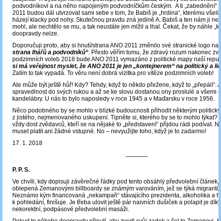
podvodníkovi a na něho napojeným podvodníčkům českým. A ti „zabednění“
2011 budou dál utvrzovat sami sebe v tom, že Babiš je „hrdina“, kterému všelija
házejí klacky pod nohy. Skutečnou pravdu zná jedině A. Babiš a ten nám ji ne
mohl, ale nechtělo se mu, a tak neustále jen mlžil a lhal. Čekat, že by náhle „
doopravdy nelze.
Doporučuji proto, aby si hnutí/strana ANO 2011 změnilo své stranické logo na
strana lhářů a podvodníků“
. Přesto věřím tomu, že zdravý rozum nakonec zvítě
podzimních voleb 2018 bude ANO 2011 vymazáno z politické mapy naší repub
si má veřejnost myslet, že ANO 2011 je jen „kontejnerem“ na politický a l
Zatím to tak vypadá. To věru není dobrá vizitka pro vítěze podzimních voleb!
Ale může být ještě hůř! Kdy? Tehdy, když to někdo přežene, když to „přepálí“. 
spravedlnost do svých rukou a až se ke slovu dostanou ony proslulé a všemi
kandelábry. U nás to bylo naposledy v roce 1945 a v Maďarsku v roce 1956.
Něco podobného by se mohlo v blízké budoucnosti přihodit některým politický
z jistého, nejmenovaného uskupení. Tipněte si, kterého by se to mohlo týkat?
vždy dost zvědavců, kteří se na nějaké to „představení“ přijdou rádi podívat. 
muset platit ani žádné vstupné. No – nevyužijte toho, když je to zadarmo!
17. 1. 2018
─────
P. P. S.
Ve chvíli, kdy dopisuji závěrečné řádky pod tento obsáhlý předvolební článek,
oblepená Zemanovými billboardy se známým varováním, jež se týká migrantů
Neznámo kým financovaná „nekampaň“ stávajícího prezidenta, alkoholika a h
k pohledání, finišuje. Je třeba ulovit ještě pár naivních dušiček a polapit je díky
nekorektní, podpásové předvolební masáži.