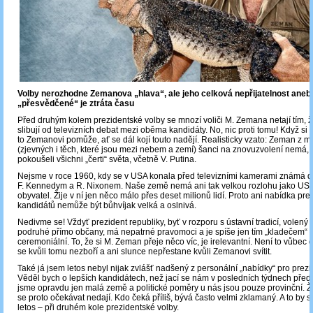
Volby nerozhodne Zemanova „hlava“, ale jeho celková nepřijatelnost ane
„přesvědčené“ je ztráta času
Před druhým kolem prezidentské volby se mnozí voliči M. Zemana netají tím, 
slibují od televizních debat mezi oběma kandidáty. No, nic proti tomu! Když si 
to Zemanovi pomůže, ať se dál kojí touto nadějí. Realisticky vzato: Zeman z
(zjevných i těch, které jsou mezi nebem a zemí) šanci na znovuzvolení nemá, b
pokoušeli všichni „čerti“ světa, včetně V. Putina.
Nejsme v roce 1960, kdy se v USA konala před televizními kamerami známá d
F. Kennedym a R. Nixonem. Naše země nemá ani tak velkou rozlohu jako USA, 
obyvatel. Žije v ní jen něco málo přes deset milionů lidí. Proto ani nabídka pr
kandidátů nemůže být bůhvíjak velká a oslnivá.
Nedivme se! Vždyť prezident republiky, byť v rozporu s ústavní tradicí, volený l
podruhé přímo občany, má nepatrné pravomoci a je spíše jen tím „kladečem“ 
ceremoniální. To, že si M. Zeman přeje něco víc, je irelevantní. Není to vůbec d
se kvůli tomu nezboří a ani slunce nepřestane kvůli Zemanovi svítit.
Také já jsem letos nebyl nijak zvlášť nadšený z personální „nabídky“ pro prezi
Věděl bych o lepších kandidátech, než jací se nám v posledních týdnech předst
jsme opravdu jen malá země a politické poměry u nás jsou pouze provinční. 
se proto očekávat nedají. Kdo čeká příliš, bývá často velmi zklamaný. A to by s
letos – při druhém kole prezidentské volby.