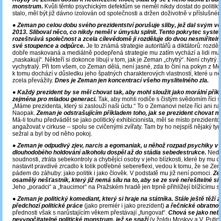
monstrum.
Kvůli těmto psychickým defektům se neměl nikdy dostat do politiky
stalo, měl být již dávno izolován od společnosti a držen doživotně v příslušném
●
Zeman po celou dobu svého prezidentství porušuje sliby, jež dal svým v
2013. Sliboval něco, co nikdy neměl v úmyslu splnit. Tento pokrytec syst
rozeštvává společnost a zcela cílevědomě ji rozděluje do dvou nesmiřiteln
své stoupence a odpůrce.
Je to známá strategie autoritářů a diktátorů: rozdě
dobře maskovaná a mediálně podepřená strategie mu zatím vychází a lidi mu 
„naskakují“. Někteří si dokonce libují v tom, jak je Zeman „chytrý“. Není chytrý.
vychytralý. Při tom všem, co Zeman dělá, není jasné, zda to činí na pokyn z M
k tomu dochází v důsledku jeho špatných charakterových vlastností, které u ně
zcela převážily.
Dnes je Zeman jen koncentrací všeho myslitelného zla.
● Každý prezident by se měl chovat tak, aby mohl sloužit jako morální příkl
zejména pro mladou generaci.
Tak, aby mohli rodiče s čistým svědomím říci 
„Máme prezidenta, který si zaslouží naši úctu.“ To o Zemanovi nelze říci ani n
Naopak.
Zeman je odstrašujícím příkladem toho, jak se prezident chovat 
Má-li touhu předvádět se jako politický exhibicionista, měl se místo prezident
angažovat v cirkuse – spolu se cvičenými zvířaty. Tam by ho nejspíš nějaký tyg
sežral a byl by od něho pokoj.
●
Zeman je odpudivý zjev, narcis a egomaniak, u něhož rozpad psychiky v
dlouhodobého holdování alkoholu dospěl až do stádia sebedestrukce.
Nedo
soudnosti, ztráta sebekontroly a chybějící osoby v jeho blízkosti, které by mu 
nastavit pravdivé zrcadlo k tolik potřebné sebereflexi, vedou k tomu, že se Zem
pádem do záhuby: jako politik i jako člověk. V podstatě mu již není pomoci.
Ze
osamělý nešťastník, který již nemá sílu na to, aby se ze své neřešitelné si
Jeho „poradci“ a „fraucimor“ na Pražském hradě jen trpně přihlížejí blížícímu s
●
Zeman je politický komediant, který si hraje na státníka. Stále ještě těží 
předchozí politické práce
(jako premiér i jako prezident)
a řečnické obratnos
přednosti však s narůstajícím věkem přestávají „fungovat“.
Chová se jako neb
nevypočitatelné politické monstrum, jež se snaží
(v žoldu Moskvy a V. Putin