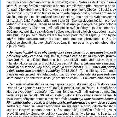
nespokojenosti Zemanových (i Babišových) voličů. Nelze se divit např. osam
které žijí v religiózních oblastech a neznají kromě svého příbuzenstva a pana 
(případně lékaře) nikoho jiného, kdo by s nimi promluvil. Obyčejné lidské slov
„živá voda“. Když pak do této vesnice přijede nějaký politik, protože zrovna po
voličů (jinak jsou mu tito občané zcela lhostejní), tato paní mu svůj hlas ochot
si ji „získal“. Jak? Pouhou přítomností a kvůli několika slovům, jež k ní pronesl.
jednoduché a účinné! Jeden se nestačí divit! Ano, je to obyčejná „psychologie“,
Výše popsaným způsobem „loví“ naši politici své „dušičky“ – jako hastrmani z
Občané tyto politiky ve skutečnosti vůbec nezajímají a jejich každodenní staros
šumafuk. Jde pouze o hlasy, které si tak svým podbízením zajišťují. Kdo by nev
když od něho dostane zadarmo koblihu nebo dokonce předvolební knížku, že 
politici se chovají jako „velrybáři“: o občany jim nejde a nic pro ně nehodlají d
o jejich hlasy.
●
Je nepochopitelné, že obyvatelé obcí s vysokou mírou nezaměstnanosti 
problémy volily Zemana.
Mají smůlu, protože
Zeman jim ta chybějící pracov
nezajistí
. Nemá totiž jak. Bude o nich pouze mluvit a odpovědnost svede na n
(Na této taktice založil svůj politický „úspěch“ A. Babiš. Jak mazané a inspirativ
neudělal ani v době, kdy mohl, když byl premiérem
(1998-2002),
ani později
v čele státu jako prezident republiky
(2013-2018). Tento slib, který Zemana ni
může uskutečnit jedině vláda, podporující zdravé podnikatelské prostředí, niko
která naopak podnikatele likviduje prostřednictvím EET a kontrolního hlášení.
● Zemanův volební štáb (a na něj napojená proruská média) šíří historky nejen
Drahoš byl agentem StB (bez důkazů) či pedofil, ale i to, že je J. Drahoš čle
klubu a svobodným zednářem. Zeman i jeho uctívači mají krátkou paměť. Jina
vědět, že již na začátku 90. let 20. století, v době, kdy Zemana nikdo neznal, 
tisku zveřejněny informace o tom, že právě
Zeman byl zakladatelem české s
Římského klubu; rovněž z té doby pocházejí informace o tom, že je svob
zednářem
. Snad se Zeman rozpomněl na své mládí a přisoudil toto členství s
Jinak se to vysvětlit nedá. Senilní lidé se dopouštějí i horších přešlapů. (Pouze 
vysvětlit, proč byl Zemanův politický vzestup tak rychlý a tak náhlý. Bezvýzna