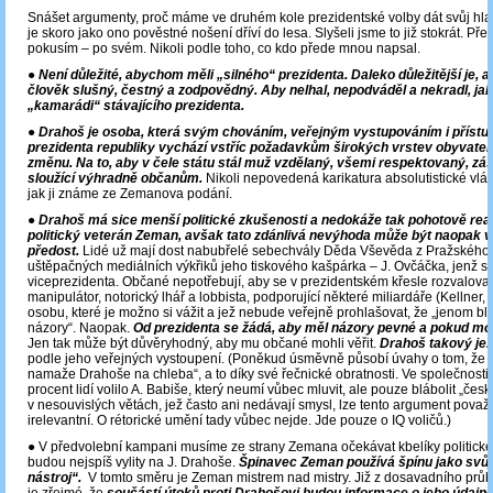
Snášet argumenty, proč máme ve druhém kole prezidentské volby dát svůj hla
je skoro jako ono pověstné nošení dříví do lesa. Slyšeli jsme to již stokrát. Přes
pokusím – po svém. Nikoli podle toho, co kdo přede mnou napsal.
●
Není důležité, abychom měli „silného“ prezidenta. Daleko důležitější je, a
člověk slušný, čestný a zodpovědný. Aby nelhal, nepodváděl a nekradl, jak 
„kamarádi“ stávajícího prezidenta.
● Drahoš je osoba, která svým chováním, veřejným vystupováním i přístup
prezidenta republiky vychází vstříc požadavkům širokých vrstev obyvatel
změnu. Na to, aby v čele státu stál muž vzdělaný, všemi respektovaný, zá
sloužící výhradně občanům.
Nikoli nepovedená karikatura absolutistické vlá
jak ji známe ze Zemanova podání.
●
Drahoš má sice menší politické zkušenosti a nedokáže tak pohotově rea
politický veterán Zeman, avšak tato zdánlivá nevýhoda může být naopak 
předost.
Lidé už mají dost nabubřelé sebechvály Děda Vševěda z Pražského 
uštěpačných mediálních výkřiků jeho tiskového kašpárka – J. Ovčáčka, jenž si
viceprezidenta. Občané nepotřebují, aby se v prezidentském křesle rozvaloval
manipulátor, notorický lhář a lobbista, podporující některé miliardáře (Kellner, 
osobu, které je možno si vážit a jež nebude veřejně prohlašovat, že „jenom b
názory“. Naopak.
Od prezidenta se žádá, aby měl názory pevné a pokud m
Jen tak může být důvěryhodný, aby mu občané mohli věřit.
Drahoš takový je.
podle jeho veřejných vystoupení. (Poněkud úsměvně působí úvahy o tom, že 
namaže Drahoše na chleba“, a to díky své řečnické obratnosti. Ve společnosti, 
procent lidí volilo A. Babiše, který neumí vůbec mluvit, ale pouze blábolit „čes
v nesouvislých větách, jež často ani nedávají smysl, lze tento argument považ
irelevantní. O rétorické umění tady vůbec nejde. Jde pouze o IQ voličů.)
● V předvolební kampani musíme ze strany Zemana očekávat kbelíky politické 
budou nejspíš vylity na J. Drahoše.
Špinavec Zeman používá špínu jako svůj
nástroj“.
V tomto směru je Zeman mistrem nad mistry. Již z dosavadního pr