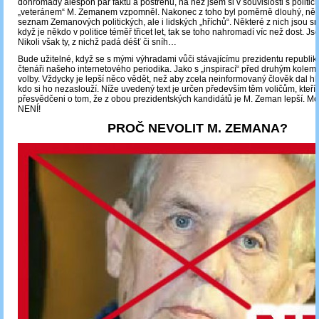
dohromady alespoň pár faktů a postřehů, na něž jsem si v souvislosti s politic
„veteránem“ M. Zemanem vzpomněl. Nakonec z toho byl poměrně dlouhý, něk
seznam Zemanových politických, ale i lidských „hříchů“. Některé z nich jsou sm
když je někdo v politice téměř třicet let, tak se toho nahromadí víc než dost. Js
Nikoli však ty, z nichž padá déšť či sníh…
Bude užitelné, když se s mými výhradami vůči stávajícímu prezidentu republi
čtenáři našeho internetového periodika. Jako s „inspirací“ před druhým kolem
volby. Vždycky je lepší něco vědět, než aby zcela neinformovaný člověk dal h
kdo si ho nezaslouží. Níže uvedený text je určen především těm voličům, kteří 
přesvědčeni o tom, že z obou prezidentských kandidátů je M. Zeman lepší. Mohu
NENÍ!
PROČ NEVOLIT M. ZEMANA?