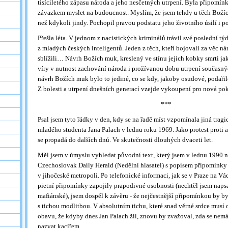
tisíciletého zápasu národa a jeho nesčetných utrpení. Byla připomínk
závazkem myslet na budoucnost. Myslím, že jsem tehdy u těch Božíc
než kdykoli jindy. Pochopil pravou podstatu jeho životního úsilí i po
Přešla léta. V jednom z nacistických kriminálů trávil své poslední tý
z mladých českých inteligentů. Jeden z těch, kteří bojovali za věc ná
sblížili… Návrh Božích muk, kreslený ve stínu jejich kobky smrti ja
víry v nutnost zachování národa i prožívanou dobu utrpení současn
návrh Božích muk bylo to jediné, co se kdy, jakoby osudové, podaři
Z bolesti a utrpení dnešních generací vzejde vykoupení pro nová p
***
Psal jsem tyto řádky v den, kdy se na řadě míst vzpomínala jiná tragi
mladého studenta Jana Palach v lednu roku 1969. Jako protest proti a
se propadá do dalších dnů. Ve skutečnosti dlouhých dvaceti let.
Měl jsem v úmyslu vyhledat původní text, který jsem v lednu 1990 n
Czechoslovak Daily Herald (Nedělní hlasatel) s popisem připomínky 
v jihočeské metropoli. Po telefonické informaci, jak se v Praze na V
pietní připomínky zapojily prapodivné osobnosti (nechtěl jsem naps
mafiánské), jsem dospěl k závěru - že nejčestnější připomínkou by b
s tichou modlitbou. V absolutním tichu, které snad věrné srdce musí 
obavu, že kdyby dnes Jan Palach žil, znovu by zvažoval, zda se nem
nazvat kacířem.