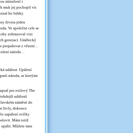
ou minulosti i
h muk jej pochopil víc
znal ho lidsky.
dny života jeden
roda. Ve společné cele se
koby zobrazoval vizi
ých generací. Umělecký
lo propašovat z vězení…
okolení národa…
cká událost. Upálení
patii národa, se kterými
apsal pro exilový The
tehdejší událostí
áclavském náměstí do
at živly, dokonce
ylo zapálení svíčky
oslovit. Mám totiž
á upálit. Můžete mne