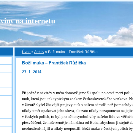
viny na internetu
Úvod
»
Archiv
»
Boží muka – František Růžička
Boží muka – František Růžička
23. 1. 2014
Při jedné z návštěv v mém domově jsme šli spolu po cestě mezi poli.
muk, která jsou tak typickým znakem československého venkova. N
v životě slyšel žhavější projevy citů o našem národě, než jsem tehdy
nikdy umět opakovat jeho slova, ale zato nikdy nezapomenu na jeji
v českých polích, to byl pro něho symbol víry našeho lidu ve věčnéh
přesvědčení, že naše země je nám dána od Boha, abychom ji stejně z
neohroženě hájili a nikdy neopustili. Boží muka v českých polích 