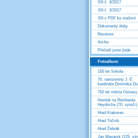
SN č. 4/2017
SN č. 3/2017
SN v PDF ke stažení
Dokumenty doby
Recenze
Archiv
Přečetli jsme jinde
Fotoalbum
150 let Sokola
70. narozeniny J. E.
kardinála Dominika D
750 let města Ostravy
Atentát na Reinharda
Heydricha (70. výročí)
Hrad Krakovec
Hrad Točník
Hrad Žebrák
Jan Masaryk (125. výr