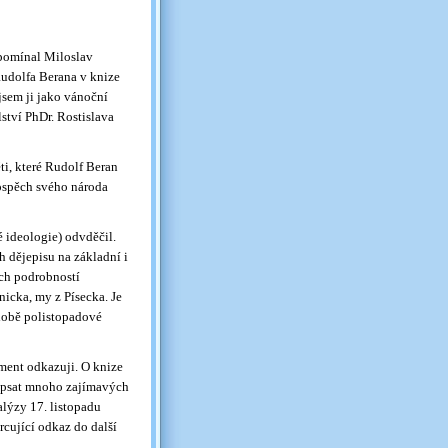
zpomínal Miloslav
Rudolfa Berana v knize
jsem ji jako vánoční
ství PhDr. Rostislava
ti, které Rudolf Beran
rospěch svého národa
 ideologie) odvděčil.
h dějepisu na základní i
ých podrobností
nicka, my z Písecka. Je
době polistopadové
ument odkazuji. O knize
 opsat mnoho zajímavých
alýzy 17. listopadu
rcující odkaz do další