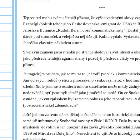
***
Teprve teď mohu svému čtenáři přiznat, že výše uvedenými slovy v
Rechcígl (politik tehdejšího Československa, emigrant do USA) na 
Jaroslava Buriance „Rudolf Beran, oběť komunistické msty“. Dostal 
dárek pod stromeček a veřejně za něj děkuji. Knihu vydalo Vydavatel
Janošíka vlastním nákladem autora.
S velkým zájmem jsem stránku po stránce sledoval život, strasti a obě
jako předseda tehdejší agrární strany i pozdější předseda vlády ve p
přinesl.
Je tragickým osudem, jak se mu za to „národ“ (ve vleku komunistické
Ani od svých rodičů (věřící z jihočeského venkova), natož v hodinác
střední škole jsem se o osudech tohoto statečného muže nikdy žádn
nedozvěděl, byť jsme byli téměř jako jihočeští sousedé. On ze Strako
ostudné, jakým způsobem byl zameten pokus o jeho rehabilitaci - v 
(postsocialistické) „demokracie“.
Ještě jednou za tento dárek děkuji a čtenáře na tento historický dok
samé již informovaly Svobodné noviny v čísle 10/2013. Dalo by se
myšlenek, dovolím si jen upozornit na závěr „Několik postřehů z An
1989 od Miroslava Dolejšího“. Nenechte si to ujít. Je to hluboký i bu
nelehké doby.