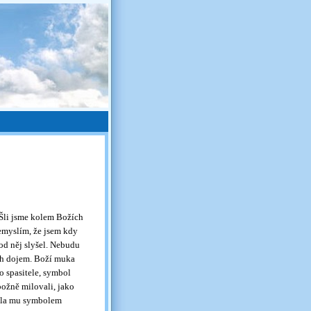
 Šli jsme kolem Božích
emyslím, že jsem kdy
 od něj slyšel. Nebudu
ch dojem. Boží muka
o spasitele, symbol
božně milovali, jako
byla mu symbolem